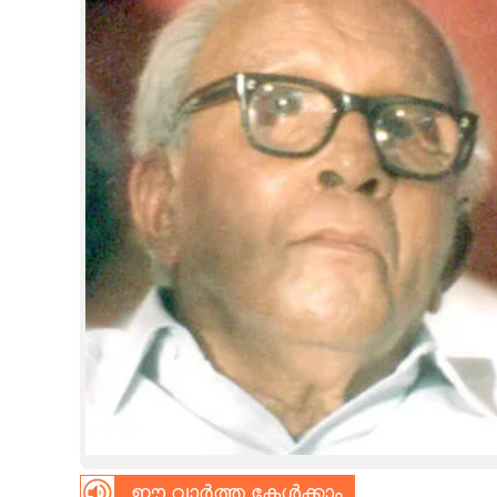
CINEMA
OPINION
PHOTOS
LIFESTYLE
SPIRITUAL
INFO+
ART
ASTRO
ഈ വാർത്ത കേൾക്കാം