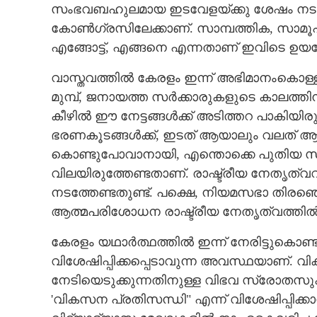
സംഭവബഹുലമായ ഇടവേളയ്ക്കു ശേഷം നടക
കോൺഗ്രസിലേക്കാണ്. സാമ്പത്തിക, സാമൂഹ
എങ്ങോട്ട്, എങ്ങനെ എന്നതാണ് ഇവിടെ ഉയര
വികസനം പഠനവ
വാസ്തവത്തിൽ കേരളം ഇന്ന് അഭിമാനംകൊള്ളുന്ന
മുമ്പ്, ജനായത്ത സർക്കാരുകളുടെ കാലത്ത
കീഴിൽ ഈ നേട്ടങ്ങൾക്ക് അടിത്തറ പാകിയിരുന
ഭരണകൂടങ്ങൾക്ക്, ഇടത് ആയാലും വലത് ആയ
കൊണ്ടുപോവാനായി, എന്തൊക്കെ പുതിയ സ
വിലയിരുത്തേണ്ടതാണ്. രാഷ്ട്രീയ നേതൃത
നടത്തേണ്ടതുണ്ട്. പക്ഷെ, നിയമസഭാ തിരഞ്
ആത്മപരിശോധന രാഷ്ട്രീയ നേതൃത്വത്തിൽ നി
കേരളം യഥാർത്ഥത്തിൽ ഇന്ന് നേരിട്ടുകൊണ്ടിരിക
വിശേഷിപ്പിക്കപ്പെടാവുന്ന അവസ്ഥയാണ്.
നേടിയെടുക്കുന്നതിനുള്ള വിഭവ സ്രോതസ
'വികസന പ്രതിസന്ധി" എന്ന് വിശേഷിപ്പിക