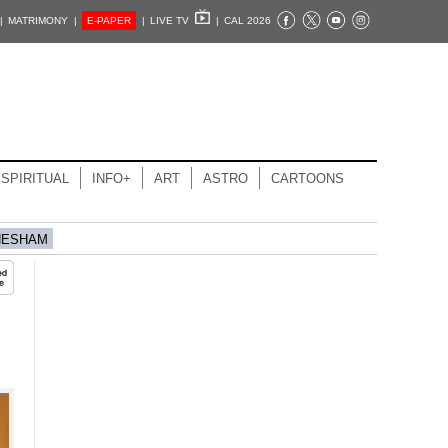
|
MATRIMONY |
E-PAPER
|
LIVE TV
|
CAL 2026
SPIRITUAL
INFO+
ART
ASTRO
CARTOONS
HESHAM