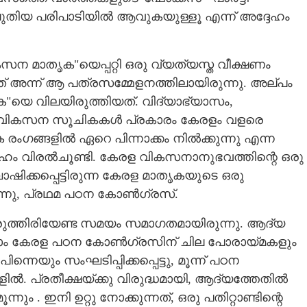
പുതിയ പരിപാടിയിൽ ആവുകയുള്ളൂ എന്ന് അദ്ദേഹം
ികസന മാതൃക"യെപ്പറ്റി ഒരു വ്യത്യസ്ത വീക്ഷണം
ത് അന്ന് ആ പത്രസമ്മേളനത്തിലായിരുന്നു. അല്പം
യെ വിലയിരുത്തിയത്. വിദ്യാഭ്യാസം,
 വികസന സൂചികകൾ പ്രകാരം കേരളം വളരെ
രംഗങ്ങളിൽ ഏറെ പിന്നാക്കം നിൽക്കുന്നു എന്ന
േഹം വിരൽചൂണ്ടി. കേരള വികസനാനുഭവത്തിന്റെ ഒരു
ഷിക്കപ്പെട്ടിരുന്ന കേരള മാതൃകയുടെ ഒരു
്നു,​ പ്രഥമ പഠന കോൺഗ്രസ്‌.
ുത്തിരിയേണ്ട സമയം സമാഗതമായിരുന്നു. ആദ്യ
ഒന്നാം കേരള പഠന കോൺഗ്രസിന് ചില പോരായ്മകളും
്നെയും സംഘടിപ്പിക്കപ്പെട്ടു,​ മൂന്ന് പഠന
Share this link
ൽ. പ്രതീക്ഷയ്ക്കു വിരുദ്ധമായി, ആദ്യത്തേതിൽ
നും . ഇനി ഉറ്റു നോക്കുന്നത്, ഒരു പതിറ്റാണ്ടിന്റെ