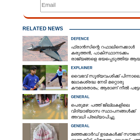
RELATED NEWS
DEFENCE
ഫ്രാൻസിന്റെ റഫാലിനെക്കാൾ
കരുത്തൻ,​ പാകിസ്ഥാനടക്കം
രാജ്യങ്ങളെ ഭയപ്പെടുത്തിയ ആയു
ഇന്ത്യ നിർമ്മിച്ച എണ്ണം 100ലേക്ക്
EXPLAINER
വൈഭവ് സൂര്യവംശിക്ക് പിന്നാല
ലോകശ്രദ്ധ നേടി മറ്റൊരു
കൗമാരതാരം; ആരാണ് നീൽ പട്ട
GENERAL
പെരുമഴ: പത്ത് ജില്ലകളിലെ
വിദ്യാഭ്യാസ സ്ഥാപനങ്ങൾക്ക്
അവധി പ്രഖ്യാപിച്ചു.
GENERAL
മഞ്ഞക്കാർഡ് ഉടമകൾക്ക് സൗജന