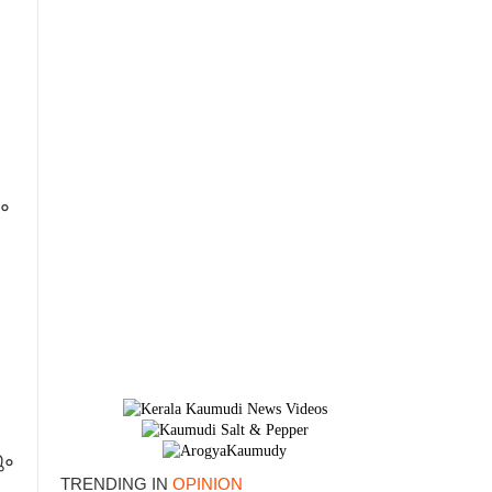
.
ം
ും
TRENDING IN
OPINION