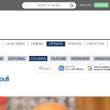
ENGLISH |
KĀZHCHA
CASE DIARY
CINEMA
OPINION
PHOTOS
LIFESTYLE
NE
EDITORIAL
COLUMNS
FEATURE
INTERVIEW
VARAVIS
Share
പോൾ