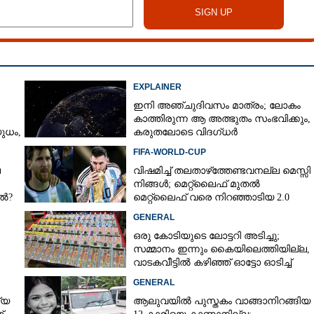
EXPLAINER
ഇനി അഞ്ചുദിവസം മാത്രം; ലോകം
കാത്തിരുന്ന ആ അത്ഭുതം സംഭവിക്കും,
ധം,​
കരുതലോടെ വിദഗ്ധർ
FIFA-WORLD-CUP
െ
വിഷമിച്ച് തലതാഴ്‌ത്തേണ്ടവനല്ല മെസ്സി
നിങ്ങള്‍; മെറ്റ്‌ലൈഫ് മുതല്‍
േൽ?
മെറ്റ്‌ലൈഫ് വരെ നിറഞ്ഞാടിയ 2.0
GENERAL
ഒരു കോടിയുടെ ലോട്ടറി അടിച്ചു;
സമ്മാനം ഇന്നും കൈയിലെത്തിയില്ല,
വാടകവീട്ടിൽ കഴിഞ്ഞ് ഓട്ടോ ഓടിച്ച്
73കാരൻ
GENERAL
്യ
ആലുവയിൽ പുസ്തകം വാങ്ങാനിറങ്ങിയ