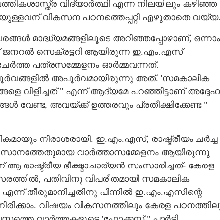
ത്തികശാസ്ത്ര വിദ്യാർത്ഥി എന്ന നിലയിലും കഴിഞ്ഞ
ള്ളവന് വികസന പഠനത്തെപ്പറ്റി എഴുതാതെ വയ്യ
ങ്ങൾ മാദ്ധ്യമങ്ങളിലൂടെ അറിഞ്ഞപ്പോഴാണ്, ഒന്നാം
 ജനറൽ സെക്രട്ടറി ആയിരുന്ന ഇ.എം.എസ്‌
്ചുചേർത്ത പത്രസമ്മേളനം ഓർമ്മവന്നത്.
ൂർവങ്ങളിൽ അപൂർവമായിരുന്നു അത്. 'സമകാലിക
ങളെ വിളിച്ചത് " എന്ന് ആദ്യമേ പറഞ്ഞിട്ടാണ് അദ്ദേഹ
 വേണ്ട, അവയ്ക്ക് ഉത്തരവും പ്രതീക്ഷിക്കേണ്ട "
കമായും നിരാശരായി. ഇ.എം.എസ്, രാഷ്ട്രീയം ചർച്ച
അവസാനത്തേതുമായ വാർത്താസമ്മേളനം ആയിരുന്നു
ന് ആ രാഷ്ട്രീയ ഭീക്ഷ്മാചാര്യൻ സംസാരിച്ചത്- കേരള
വസരത്തിൽ, പതിവിനു വിപരീതമായി സമകാലിക
ല എന്ന് തീരുമാനിച്ചതിനു പിന്നിൽ ഇ.എം.എസിന്റെ
നിരിക്കാം. വിഷയം വികസനത്തിലും കേരള പഠനത്തില
വസത്തെ വാർത്തകളുടെ 'ഫോക്കസ് " പാർട്ടി