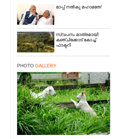
മാപ്പ് നൽകൂ മഹാമതേ!
സ്വപനം മാത്രമായി
കഞ്ചിക്കോട് കോച്ച്
ഫാക്ടറി
PHOTO
GALLERY
×