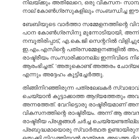
നിലയ്ക്കും അതിലേറെ,​ ഒരു വികസന- സാമ്പ
നാല് കോൺഗ്രസുകളിലും സംബന്ധിച്ച ഈയു
ബേബിയുടെ വാർത്താ സമ്മേളനത്തിന്റെ വിവര
പഠന കോൺഗ്രസിനു മുന്നോടിയായി, അന്ന്
നമ്പൂതിരിപ്പാട്, എ.കെ.ജി സെന്ററിൽ വിളിച
ഇ.എം.എസിന്റെ പത്രസമ്മേളനങ്ങളിൽ അപ
രാഷ്ട്രീയം സംസാരിക്കാനല്ല ഇന്നിവിടെ നിങ്
ആരംഭിച്ചത്. 'അതുകൊണ്ട് അത്തരം ചോദ്യങ്ങൾ
എന്നും അദ്ദേഹം കൂട്ടിച്ചേർത്തു.
തിങ്ങിനിറഞ്ഞിരുന്ന പത്രലേഖകർ സ്വാഭാവി
ചെയ്യാൻ കൂട്ടാക്കാത്ത ആദ്യത്തേതും 
അന്നത്തേത്. വേറിട്ടൊരു രാഷ്ട്രീയമാണ് അന്
വികസനത്തിന്റെ രാഷ്ട്രീയം. അന്ന് ആ അ
രാഷ്ട്രീയ പ്രശ്നങ്ങൾ ചർച്ച ചെയ്യേണ്ടതില്
പ്രബുദ്ധമായൊരു സ്വാർത്ഥത ഉണ്ടായിരുന്
ഒതുക്കി നിറുത്തിയാൽ മാത്രമേ, അടുത്ത ദി