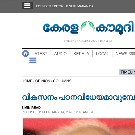
SECTIONS
FOUNDER EDITOR : K SUKUMARAN BA
HOME
LATEST
AUDIO
FRIDAY, 07 AUGUST 2026 8.19 AM IST
NOTIFIED NEWS
LATEST
AUDIO
KERALA
LOCAL
NEWS 360
POLL
KERALA
TIMELI
HOME /
OPINION /
COLUMNS
LOCAL
വികസനം പഠനവിധേയമാവുമ്
NEWS 360
3 MIN READ
PUBLISHED: FEBRUARY 14, 2026 12:18 AM IST
CASE DIARY