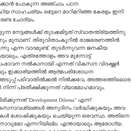
്കാൻ പോകുന്ന അഞ്ചാം പഠന
്യ സാഹചര്യം ഒട്ടേറെ മാറിമറിഞ്ഞ കേരളം ഇനി
േണ്ട ചോദ്യം.
Copy Link
ിധേയമാവുമ്പോൾ
 നേട്ടങ്ങൾക്ക് തുടക്കമിട്ടത് സ്വാതന്ത്ര്യത്തിനു
ിനും മുമ്പാണ്. തിരുവിതാംകൂറിൽ രാജഭരണത്തിൻ
്നു എന്ന വാദമുണ്ട്. തുടർന്നുവന്ന ജനകീയ
ാലും, എത്രത്തോളം അവ മുന്നോട്ട്
ംഭാവന നൽകാനായി എന്നത് വികസന വിദഗ്ദ്ധർ
്വവും ഇക്കാര്യത്തിൽ ആത്മപരിശോധന
ഞെടുപ്പ് പടിവാതിൽക്കൽ നിൽക്കവേ, അത്തരത്തിലൊര
ന്ന് പ്രതീക്ഷിക്കുന്നത് വ്യാമോഹമാവും.
്കുന്നത് 'Development Dilema" എന്ന്
 വികസനാവശ്യങ്ങൾ അനുദിനം വർദ്ധിക്കുകയും അവ
ുകൾ ശോഷിക്കുകയും ചെയ്യുന്ന ഒരവസ്ഥ. അതിനെ
്കാനാവുമോ എന്നറിയില്ല. എന്തായാലും ആരോഗ്യ,