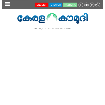
SECTIONS
ENGLISH
E-PAPER
KĀZHCHA
HOME
LATEST
FRIDAY, 07 AUGUST 2026 8.01 AM IST
AUDIO
NOTIFIED NEWS
POLL
KERALA
LOCAL
NEWS 360
CASE DIARY