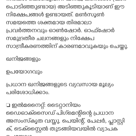
പൊടിഞ്ഞുണ്ടായ) അടിഞ്ഞുകൂടിയാണ് ഈ
നിക്ഷേപങ്ങൾ ഉണ്ടായത്. മൺസൂൺ
സമയത്തെ ശക്തമായ തിരമാലാ
പ്രവർത്തനവും ഓൺഷോർ. ഓഫ്‌ഷോർ
സമുദ്രതീര ചലനങ്ങളും നിക്ഷേപ
സാന്ദ്രീകരണത്തിന് കാരണമാവുകയും ചെയ്തു.
ഖനിജങ്ങളും
ഉപയോഗവും
പ്രധാന ഖനിജങ്ങളുടെ വ്യവസായ മൂല്യം
പരിശോധിക്കാം.
 ഇൽമനൈറ്റ്: ടൈറ്റാനിയം
ഡൈഓക്‌സൈഡ് പി​ഗ്‌മെന്റി​ന്റെ പ്രധാന
അസംസ്‌കൃത വസ്തു. പെയിന്റ്, പേപ്പർ, പ്ളാസ്റ്റി​
ക്, ടെക്സ്റ്റൈൽ തുടങ്ങിയവയിൽ വ്യാപക