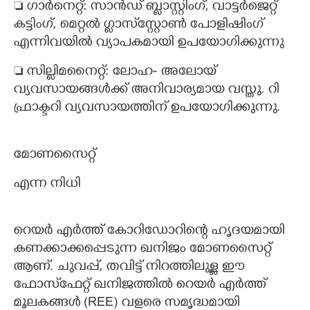
 ഗാർനെറ്റ്: സാൻഡ് ബ്ളാസ്റ്റിംഗ്,​ വാട്ടർജെറ്റ്
കട്ടിംഗ്, മെറ്റൽ ഗ്ലാസ്‌സ്റ്റോൺ പോളിഷിംഗ്
എന്നിവയിൽ വ്യാപകമായി ഉപയോഗിക്കുന്നു
 സില്ലിമനൈറ്റ്: ലോഹ- അലോയ്
വ്യവസായങ്ങൾക്ക് അനിവാര്യമായ വസ്തു. റി​
ഫ്രാക്ടറി​ വ്യവസായത്തിന് ഉപയോഗിക്കുന്നു.
മോണസൈറ്റ്
എന്ന നിധി
റെയർ എർത്ത് കോറിഡോറിന്റെ ഹൃദയമായി
കണക്കാക്കപ്പെടുന്ന ഖനിജം മോണസൈറ്റ്
ആണ്. ചുവപ്പ്,​ തവിട്ട് നിറത്തിലുള്ള ഈ
ഫോസ്‌ഫേറ്റ് ഖനിജത്തിൽ റെയർ എർത്ത്
മൂലകങ്ങൾ (REE) വളരെ സമൃദ്ധമായി