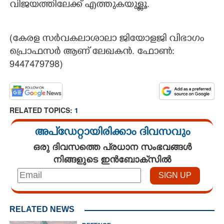
വിജയത്തിലേക്ക് എത്തുകയുള്ളൂ.
(കേരള സർവകലാശാലാ ജിയോളജി വിഭാഗം
പ്രൊഫസർ ആണ് ലേഖകൻ. ഫോൺ:
×
Share this link
9447479798)​
RELATED TOPICS:
1
Copy Link
അപ്ഡേറ്റായിരിക്കാം ദിവസവും
ഒരു ദിവസത്തെ പ്രധാന സംഭവങ്ങൾ
നിങ്ങളുടെ ഇൻബോക്സിൽ
RELATED NEWS