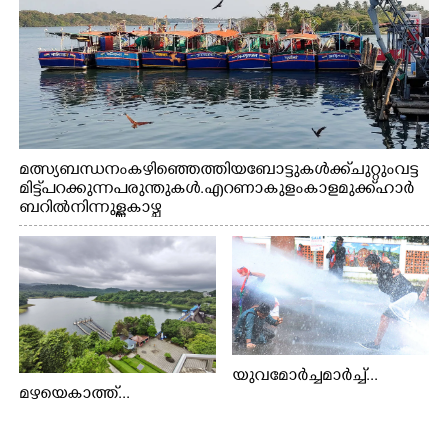
മത്സ്യബന്ധനം കഴിഞ്ഞെത്തിയ ബോട്ടുകൾക്ക് ചുറ്റും വട്ട
മിട്ട് പറക്കുന്ന പരുന്തുകൾ. എറണാകുളം കാളമുക്ക് ഹാർ
ബറിൽ നിന്നുള്ള കാഴ്ച
യുവമോർച്ചമാർച്ച്...
മഴയെകാത്ത്...