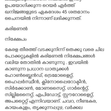
ഉപയോഗിക്കുന്ന റെയർ എർത്ത്
ഖനിജങ്ങളുടെ ഏകദേശം 45 ശതമാനം
ചൈനയിൽ നിന്നാണ് ലഭിക്കുന്നത്.
കരിമണൽ
നിക്ഷേപം
കേരള തീരത്ത് വടക്കുനിന്ന് തെക്കു വരെ ചില
പോക്കറ്റുകളിൽ കരിമണൽ നിക്ഷേപങ്ങൾ
വലിയ തോതിൽ കാണുന്നു . ഇവയിൽ
കാണുന്ന പ്രധാന ധാതുക്കൾ
ഹോൺബ്ലെൻഡ്, ട്രെമോളൈറ്റ്,​
ഹൈപ്പർസ്ഥീൻ, ക്ലിനോപ്പൈറോക്ടീൻ,
സിർക്കോൺ, മോണസൈറ്റ്, ഗാർന്റെറ്റ്,
സില്ലിമനൈറ്റ്, എപിഡോട്ട്, സ്റ്റൗറോളൈറ്റ്,
അപറ്റൈറ്റ് എന്നിവയാണ്. ചവറ, നീണ്ടകര,
കായംകുളം, തൃക്കുന്നപ്പുഴ, വർക്കല