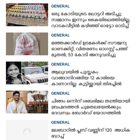
GENERAL
ഒരു കോടിയുടെ ലോട്ടറി അടിച്ചു;
സമ്മാനം ഇന്നും കൈയിലെത്തിയില്ല,
വാടകവീട്ടിൽ കഴിഞ്ഞ് ഓട്ടോ ഓടിച്ച്
73കാരൻ
GENERAL
മഞ്ഞക്കാർഡ് ഉടമകൾക്ക് സൗജന്യ
ഓണക്കിറ്റ്; വിതരണം ഓഗസ്റ്റ് പത്ത്
മുതൽ, 53 കോടി അനുവദിച്ചു
GENERAL
ആലുവയിൽ പുസ്തകം
വാങ്ങാനിറങ്ങിയ 12 കാരിയെ
കാണാനില്ല: കുട്ടിയ്ക്കായി തിരച്ചിൽ
GENERAL
ചിങ്ങം ഒന്നിന് ശബരിമല തന്ത്രിയായി
ബ്രഹ്മദത്തൻ ചുമതലയേൽക്കും;
ദേവസ്വം ബോർഡ് യോഗത്തിൽ
തീരുമാനം
GENERAL
മലബാറിൽ പ്ലസ് വണ്ണിന് 120 അധിക
ബാച്ച്