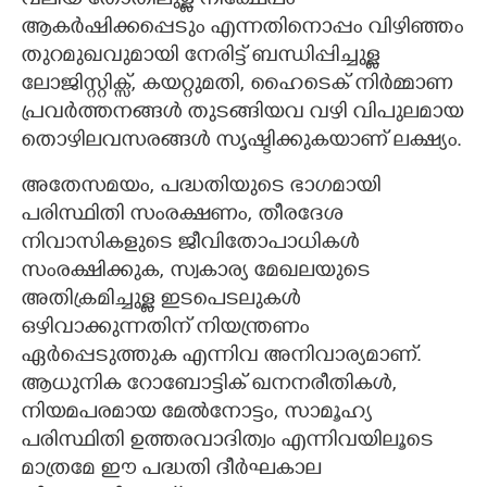
വലിയ തോതിലുള്ള നിക്ഷേപം
ആകർഷിക്കപ്പെടും എന്നതിനൊപ്പം വിഴിഞ്ഞം
തുറമുഖവുമായി നേരിട്ട് ബന്ധിപ്പിച്ചുള്ള
ലോജിസ്റ്റിക്സ്, കയറ്റുമതി, ഹൈടെക് നിർമ്മാണ
പ്രവർത്തനങ്ങൾ തുടങ്ങിയവ വഴി വിപുലമായ
തൊഴിലവസരങ്ങൾ സൃഷ്ടിക്കുകയാണ് ലക്ഷ്യം.
അതേസമയം, പദ്ധതിയുടെ ഭാഗമായി
പരിസ്ഥിതി സംരക്ഷണം, തീരദേശ
നിവാസികളുടെ ജീവിതോപാധികൾ
സംരക്ഷിക്കുക,​ സ്വകാര്യ മേഖലയുടെ
അതിക്രമിച്ചുള്ള ഇടപെടലുകൾ
ഒഴിവാക്കുന്നതിന് നിയന്ത്രണം
ഏർപ്പെടുത്തുക എന്നിവ അനിവാര്യമാണ്.
ആധുനിക റോബോട്ടിക് ഖനനരീതികൾ,
നിയമപരമായ മേൽനോട്ടം, സാമൂഹ്യ
പരിസ്ഥിതി ഉത്തരവാദിത്വം എന്നിവയിലൂടെ
മാത്രമേ ഈ പദ്ധതി ദീർഘകാല