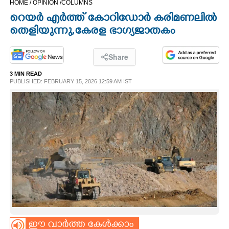
HOME /
OPINION /
COLUMNS
CINEMA
റെയർ എർത്ത് കോറിഡോർ കരിമണലിൽ
തെളിയുന്നു,​ കേരള ഭാഗ്യജാതകം
OPINION
Share
PHOTOS
3 MIN READ
PUBLISHED: FEBRUARY 15, 2026 12:59 AM IST
LIFESTYLE
SPIRITUAL
INFO+
ART
ASTRO
ഈ വാർത്ത കേൾക്കാം