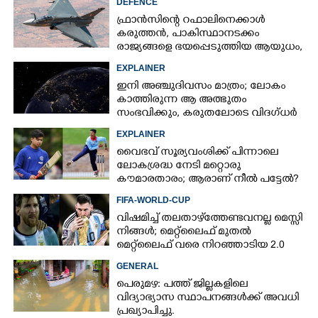
DEFENCE
ഫ്രാൻസിന്റെ റഫാലിനെക്കാൾ
കരുത്തൻ,​ പാകിസ്ഥാനടക്കം
രാജ്യങ്ങളെ ഭയപ്പെടുത്തിയ ആയുധം,​
ഇന്ത്യ നിർമ്മിച്ച എണ്ണം 100ലേക്ക്
EXPLAINER
ഇനി അഞ്ചുദിവസം മാത്രം; ലോകം
കാത്തിരുന്ന ആ അത്ഭുതം
സംഭവിക്കും, കരുതലോടെ വിദഗ്ധർ
EXPLAINER
വൈഭവ് സൂര്യവംശിക്ക് പിന്നാലെ
ലോകശ്രദ്ധ നേടി മറ്റൊരു
കൗമാരതാരം; ആരാണ് നീൽ പട്ടേൽ?
FIFA-WORLD-CUP
വിഷമിച്ച് തലതാഴ്‌ത്തേണ്ടവനല്ല മെസ്സി
നിങ്ങള്‍; മെറ്റ്‌ലൈഫ് മുതല്‍
മെറ്റ്‌ലൈഫ് വരെ നിറഞ്ഞാടിയ 2.0
GENERAL
പെരുമഴ: പത്ത് ജില്ലകളിലെ
വിദ്യാഭ്യാസ സ്ഥാപനങ്ങൾക്ക് അവധി
പ്രഖ്യാപിച്ചു.