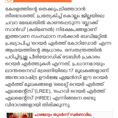
കേരളത്തിന്റെ തെക്കുപടിഞ്ഞാറൻ
CARTOONS
തീരദേശത്ത്, പ്രത്യേകിച്ച് കൊല്ലം ജില്ലയിലെ
ചവറ മേഖലയിൽ കാണപ്പെടുന്ന 'ബ്ലാക്ക്
LITERATURE
സാൻഡ്" (കരിമണൽ) നിക്ഷേപങ്ങളാണ്
ഇത്തവണ സംസ്ഥാന സർക്കാർ ബഡ്ജറ്റിൽ
ZOOM
പ്രഖ്യാപിച്ച 'റെയർ എർത്ത് കോറിഡോർ" എന്ന
ആശയത്തിന്റെ ആധാരം. രസതന്ത്രത്തിൽ
CONTACT US
പഠിച്ചിട്ടുള്ള പീരിയോഡിക് ടേബിൾ പ്രകാരം
റെയർ എർത്തുകൾ എന്നത്,​ പ്രധാനമായും
ലാന്തനൈഡ് ശ്രേണിയിലെ 17 മൂലകങ്ങളാണ്.
അന്താരാഷ്ട്ര ഊർജ്ജ ഏജൻസി ഈ റെയർ
എർത്ത് മൂലകങ്ങളെ 'ലൈറ്റ് റെയർ എർത്ത്
എലമെന്റ്സ് "(LREE), 'ഹെവി റെയർ എർത്ത്
എലമെന്റ്സ്" (HREE) എന്നിങ്ങനെ രണ്ടു
വിഭാഗങ്ങളായി തിരിക്കുന്നു.
ചാഞ്ചാട്ടം തുടർന്ന് സ്വർണവില,