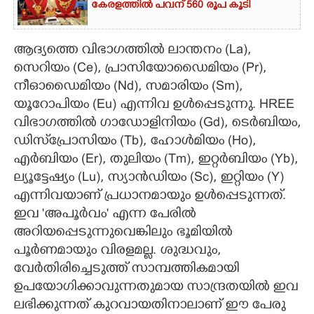
കേരളത്തിൽ പവന് 560 രൂപ കൂടി
ആദ്യത്തെ വിഭാഗത്തിൽ ലാന്തനം (La),
സെറിയം (Ce), പ്രാസിയോഡൈമിയം (Pr),
നീഓഡൈമിയം (Nd), സമാരിയം (Sm),
യൂറോപിയം (Eu) എന്നിവ ഉൾപ്പെടുന്നു. HREE
വിഭാഗത്തിൽ ഗാഡോളിനിയം (Gd), ടെർബിയം,
ഡിസ്‌പ്രോസിയം (Tb), ഹോൾമിയം (Ho),
എർബിയം (Er), തുലിയം (Tm), ഇറ്റർബിയം (Yb),
ല്യൂട്ടേഷ്യം (Lu), സ്യാൻഡിയം (Sc), ഇറ്റി​യം (Y)
എന്നിവയാണ് പ്രധാനമായും ഉൾപ്പെടുന്നത്.
ഇവ 'അപൂർവം" എന്ന പേരിൽ
അറിയപ്പെടുന്നുവെങ്കിലും ഭൂമിയിൽ
പൂർണമായും വിരളമല്ല. ശുദ്ധവും,​
വേർതിരിച്ചെടുത്ത് സാമ്പത്തികമായി
ഉപയോഗിക്കാവുന്നതുമായ സാന്ദ്രതയിൽ ഇവ
ലഭിക്കുന്നത് കുറവായതിനാലാണ് ഈ പേരു