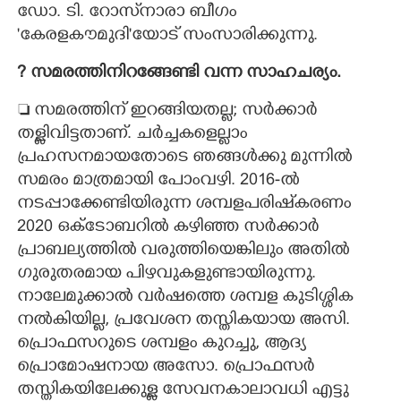
ഡോ. ടി. റോസ്‌നാരാ ബീഗം
'കേരളകൗമുദി"യോട് സംസാരിക്കുന്നു.
? സമരത്തിനിറങ്ങേണ്ടി വന്ന സാഹചര്യം.
 സമരത്തിന് ഇറങ്ങിയതല്ല; സർക്കാർ
തള്ളിവിട്ടതാണ്. ചർച്ചകളെല്ലാം
പ്രഹസനമായതോടെ ഞങ്ങൾക്കു മുന്നിൽ
സമരം മാത്രമായി പോംവഴി. 2016-ൽ
നടപ്പാക്കേണ്ടിയിരുന്ന ശമ്പളപരിഷ്‌കരണം
2020 ഒക്ടോബറിൽ കഴിഞ്ഞ സർക്കാർ
പ്രാബല്യത്തിൽ വരുത്തിയെങ്കിലും അതിൽ
ഗുരുതരമായ പിഴവുകളുണ്ടായിരുന്നു.
നാലേമുക്കാൽ വർഷത്തെ ശമ്പള കുടിശ്ശിക
നൽകിയില്ല, പ്രവേശന തസ്തികയായ അസി.
പ്രൊഫസറുടെ ശമ്പളം കുറച്ചു, ആദ്യ
പ്രൊമോഷനായ അസോ. പ്രൊഫസർ
തസ്തികയിലേക്കുള്ള സേവനകാലാവധി എട്ടു