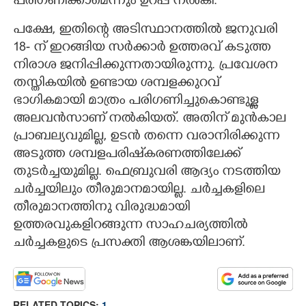
പരിഗണിക്കാമെന്നും ഉറപ്പ് നൽകി.
പക്ഷേ,​ ഇതിന്റെ അടിസ്ഥാനത്തിൽ ജനുവരി
18- ന് ഇറങ്ങിയ സർക്കാർ ഉത്തരവ് കടുത്ത
നിരാശ ജനിപ്പിക്കുന്നതായിരുന്നു. പ്രവേശന
തസ്തികയിൽ ഉണ്ടായ ശമ്പളക്കുറവ്
ഭാഗികമായി മാത്രം പരിഗണിച്ചുകൊണ്ടുള്ള
അലവൻസാണ് നൽകിയത്. അതിന് മുൻകാല
പ്രാബല്യവുമില്ല, ഉടൻ തന്നെ വരാനിരിക്കുന്ന
അടുത്ത ശമ്പളപരിഷ്‌കരണത്തിലേക്ക്
തുടർച്ചയുമില്ല. ഫെബ്രുവരി ആദ്യം നടത്തിയ
ചർച്ചയിലും തീരുമാനമായില്ല. ചർച്ചകളിലെ
തീരുമാനത്തിനു വിരുദ്ധമായി
ഉത്തരവുകളിറങ്ങുന്ന സാഹചര്യത്തിൽ
ചർച്ചകളുടെ പ്രസക്തി ആശങ്കയിലാണ്.
RELATED TOPICS:
1