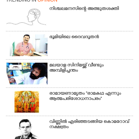
സ്കൂളിലെ ദുരിതാശ്വാസ
ക്യാമ്പിലെത്തിയവർ
ക്യാമ്പിലെത്തിയവർ മഴ
വസ്ത്രങ്ങൾ
നിശ്ചലമനസിന്റെ അത്ഭുതശക്തി
മാറിനിന്ന ഇടവേളയിൽ
ഉണക്കാനിട്ടിരിക്കുന്ന
ക്യാമ്പ് പരിസരത്ത്
ഗോൾപോസ്റ്റിന് മുന്നിൽ
വസ്ത്രങ്ങൾ
ഫുട്ബോൾ കളികളിൽ
ഉണക്കാനിടുന്ന കാഴ്ച.
ഏർപ്പെട്ടിരിക്കുന്ന
ഭൂ​മി​യി​ലെ​ ​ദൈ​വദൂതൻ
കുട്ടികൾ
മലയാള സിനിമയ്ക്ക് വീണ്ടും
അമ്പിളിച്ചന്തം
രാമായണാമൃതം ''രാമകഥ എന്നും
ആത്മപരിശോധനാപരം''
വി​ണ്ണി​ൽ​ ​എ​രി​ഞ്ഞ​ട​ങ്ങിയ കൊ​മ​റോ​വ് ​
ന​ക്ഷ​ത്രം