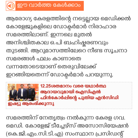
ഈ വാർത്ത കേൾക്കാം
CARTOONS
ആരോഗ്യ കേ
രളത്തിന്റെ നട്ടെല്ലായ മെഡിക്കൽ
കോളേജുകളിലെ ഡോക്ടർമാർ നിരാഹാര
LITERATURE
സമരത്തിലാണ്. ഇന്നലെ മുതൽ
അനിശ്ചിതകാല ഒ.പി ബഹിഷ്കരണവും
ZOOM
തുടങ്ങി. ആറുമാസത്തിലേറെ നീണ്ട സൂചനാ
സമരങ്ങൾ ഫലം കാണാതെ
CONTACT US
വന്നതോടെയാണ് തെരുവിലേക്ക്
ഇറങ്ങിയതെന്ന് ഡോക്ടർമാർ പറയുന്നു.
12.25ശതമാനം വരെ യഥാർത്ഥ
ആദായവുമായി ഐസിഎൽ
ഫിൻകോർപ്പിന്റെ പുതിയ എൻസിഡി
ഇഷ്യു ആരംഭിക്കുന്നു
സമരത്തിന് നേതൃത്വം നൽകുന്ന കേരള ഗവ.
മെഡി. കോളേജ് ടീച്ചേഴ്സ് അസോസിയേഷൻ
(കെ.ജി.എം.സി.ടി.എ) സംസ്ഥാന പ്രസിഡന്റ്