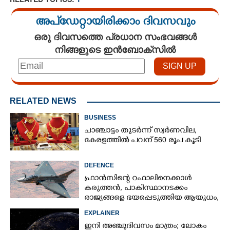
അപ്ഡേറ്റായിരിക്കാം ദിവസവും
ഒരു ദിവസത്തെ പ്രധാന സംഭവങ്ങൾ
നിങ്ങളുടെ ഇൻബോക്സിൽ
×
Share this link
RELATED NEWS
BUSINESS
ചാഞ്ചാട്ടം തുടർന്ന് സ്വർണവില,
Copy Link
കേരളത്തിൽ പവന് 560 രൂപ കൂടി
DEFENCE
ഫ്രാൻസിന്റെ റഫാലിനെക്കാൾ
കരുത്തൻ,​ പാകിസ്ഥാനടക്കം
രാജ്യങ്ങളെ ഭയപ്പെടുത്തിയ ആയുധം,​
ഇന്ത്യ നിർമ്മിച്ച എണ്ണം 100ലേക്ക്
EXPLAINER
ഇനി അഞ്ചുദിവസം മാത്രം; ലോകം