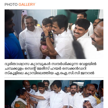
PHOTO
GALLERY
ദുരിതാശ്വാസ ക്യാമ്പുകൾ സന്ദർശിക്കുന്ന വേളയിൽ
ചമ്പക്കുളം സെന്റ് മേരീസ് ഹയർ സെക്കൻഡറി
സ്കൂളിലെ ക്യാമ്പിലെത്തിയ എ.ഐ.സി.സി ജനറൽ
സെക്രട്ടറി കെ.സി വേണുഗോപാൽ എം.പി കുരുന്നിനെ
എടുത്ത് ലാളിച്ചപ്പോൾ. സഹകരണ-എക്സൈസ്
വകുപ്പ് മന്ത്രി എം. ലിജു, കൃഷിവകുപ്പ് മന്ത്രി ടി. സിദ്ദിഖ്,
റെജി ചെറിയാൻ എം. എൽ. എ എന്നിവർ സമീപം