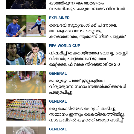
കാത്തിരുന്ന ആ അത്ഭുതം
സംഭവിക്കും, കരുതലോടെ വിദഗ്ധർ
EXPLAINER
വൈഭവ് സൂര്യവംശിക്ക് പിന്നാലെ
ലോകശ്രദ്ധ നേടി മറ്റൊരു
കൗമാരതാരം; ആരാണ് നീൽ പട്ടേൽ?
FIFA-WORLD-CUP
വിഷമിച്ച് തലതാഴ്‌ത്തേണ്ടവനല്ല മെസ്സി
നിങ്ങള്‍; മെറ്റ്‌ലൈഫ് മുതല്‍
മെറ്റ്‌ലൈഫ് വരെ നിറഞ്ഞാടിയ 2.0
GENERAL
പെരുമഴ: പത്ത് ജില്ലകളിലെ
വിദ്യാഭ്യാസ സ്ഥാപനങ്ങൾക്ക് അവധി
പ്രഖ്യാപിച്ചു.
GENERAL
ഒരു കോടിയുടെ ലോട്ടറി അടിച്ചു;
സമ്മാനം ഇന്നും കൈയിലെത്തിയില്ല,
വാടകവീട്ടിൽ കഴിഞ്ഞ് ഓട്ടോ ഓടിച്ച്
73കാരൻ
GENERAL