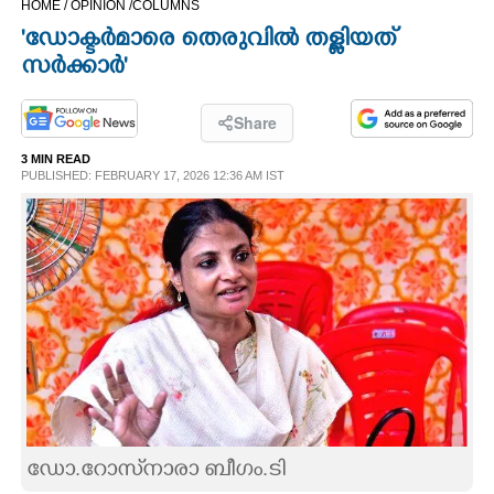
HOME /
OPINION /
COLUMNS
CINEMA
'ഡോക്ടർമാരെ തെരുവിൽ തള്ളിയത്
സർക്കാ‌ർ'
OPINION
Share
PHOTOS
3 MIN READ
PUBLISHED: FEBRUARY 17, 2026 12:36 AM IST
LIFESTYLE
SPIRITUAL
INFO+
ART
ഡോ.റോസ്‌നാരാ ബീഗം.ടി
ASTRO