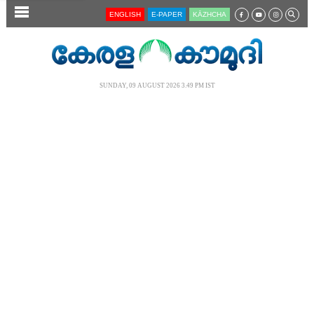
SECTIONS
ENGLISH
E-PAPER
KĀZHCHA
HOME
LATEST
SUNDAY, 09 AUGUST 2026 3.49 PM IST
AUDIO
NOTIFIED NEWS
POLL
KERALA
LOCAL
NEWS 360
CASE DIARY