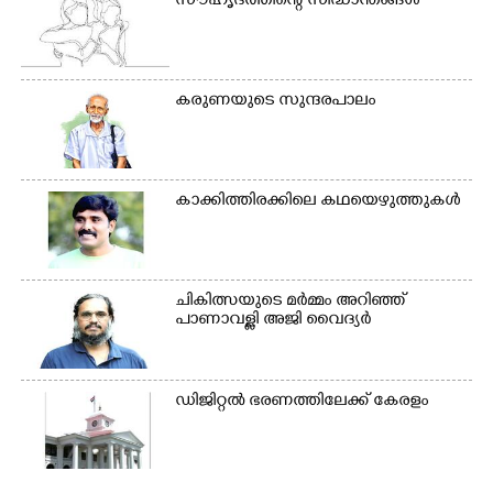
സൗഹൃദത്തിന്റെ സിദ്ധാന്തങ്ങൾ
കരുണയുടെ സുന്ദരപാലം
കാക്കിത്തിരക്കിലെ കഥയെഴുത്തുകൾ
ചികിത്സയുടെ മർമ്മം അറിഞ്ഞ്
പാണാവള്ളി അജി വൈദ്യർ
ഡിജിറ്റൽ ഭരണത്തിലേക്ക് കേരളം