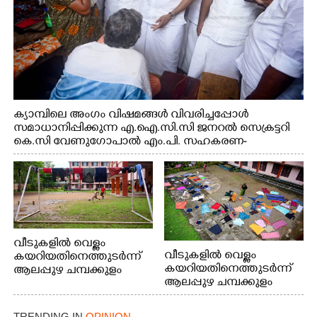
ക്യാമ്പിലെ അംഗം വിഷമങ്ങൾ വിവരിച്ചപ്പോൾ
സമാധാനിപ്പിക്കുന്ന എ.ഐ.സി.സി ജനറൽ സെക്രട്ടറി
കെ.സി വേണുഗോപാൽ എം.പി. സഹകരണ-
എക്സൈസ് വകുപ്പ് മന്ത്രി എം. ലിജു, എന്നിവർ
വീടുകളിൽ വെള്ളം
വീടുകളിൽ വെള്ളം
കയറിയതിനെത്തുടർന്ന്
കയറിയതിനെത്തുടർന്ന്
ആലപ്പുഴ ചമ്പക്കുളം
ആലപ്പുഴ ചമ്പക്കുളം
ഫാദർ തോമസ്
ഫാദർ തോമസ്
പോരൂക്കര സെൻട്രൽ
പോരൂക്കര സെൻട്രൽ
സ്കൂളിലെ ദുരിതാശ്വാസ
TRENDING IN
OPINION