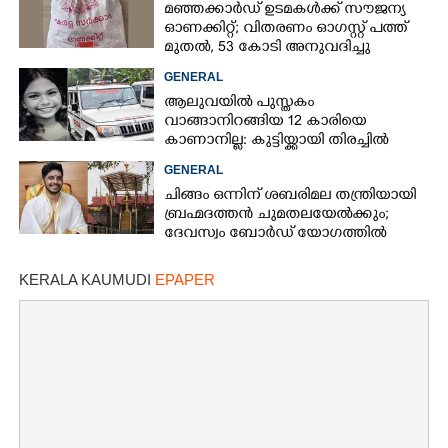
മഞ്ഞക്കാർഡ് ഉടമകൾക്ക് സൗജന്യ
ഓണക്കിറ്റ്; വിതരണം ഓഗസ്റ്റ് പത്ത്
മുതൽ, 53 കോടി അനുവദിച്ചു
GENERAL
ആലുവയിൽ പുസ്തകം
വാങ്ങാനിറങ്ങിയ 12 കാരിയെ
കാണാനില്ല: കുട്ടിയ്ക്കായി തിരച്ചിൽ
GENERAL
ചിങ്ങം ഒന്നിന് ശബരിമല തന്ത്രിയായി
ബ്രഹ്മദത്തൻ ചുമതലയേൽക്കും;
ദേവസ്വം ബോർഡ് യോഗത്തിൽ
തീരുമാനം
KERALA KAUMUDI
EPAPER