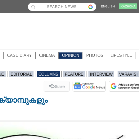
ENGLISH |
KĀZHCHA
CASE DIARY
CINEMA
OPINION
PHOTOS
LIFESTYLE
NE
EDITORIAL
COLUMNS
FEATURE
INTERVIEW
VARAVIS
Share
്യാമ്പുകളും