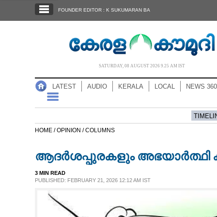
SECTIONS
FOUNDER EDITOR : K SUKUMARAN BA
HOME
LATEST
AUDIO
SATURDAY, 08 AUGUST 2026 9.25 AM IST
NOTIFIED NEWS
LATEST
AUDIO
KERALA
LOCAL
NEWS 360
POLL
KERALA
TIMELI
HOME /
OPINION /
COLUMNS
LOCAL
ആദർശപ്പുരകളും അഭയാർത്ഥി ക
NEWS 360
3 MIN READ
PUBLISHED: FEBRUARY 21, 2026 12:12 AM IST
CASE DIARY