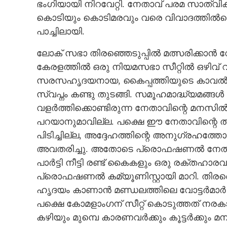
ഭംഗിയായി നിറവേറ്റി. നേതാവ് പരമ സാത്വ
കൊടിയും കൊടിമരവും വരെ വിവാദത്തിൽപ്
പാച്ചിലായി.
ലോക് സഭാ തിരഞ്ഞെടുപ്പിൽ മത്സരിക്കാൻ വ
കേരളത്തിൽ ഒരു നിയമസഭാ സീറ്റിൽ ഒഴ
സരസഹൃദയനായ, കൈപ്പത്തിയുടെ കാവൽക്ക
സ്വപ്നം കണ്ടു തുടങ്ങി. സമൂഹമാദ്ധ്യമങ്ങ
വളർത്തിക്കൊണ്ടിരുന്ന നേതാവിന്റെ മനസി
പറയാനുമാവില്ല. പക്ഷെ ഈ നേതാവിന്റെ തിട
പിടിച്ചില്ല, അദ്ദേഹത്തിന്റെ അനുഗ്രഹത്തോ
അവതരിച്ചു. അതോടെ പ്രൊഫഷണൽ നേതാവിന്റ
പാർട്ടി നീട്ടി രണ്ട് കൈകളും ഒരു രക്
പ്രൊഫഷണൽ കമ്യൂണിസ്റ്റായി മാറി. തിരഞ്ഞെ
ഹൃദയം കാണാൻ മണ്ഡലത്തിലെ വോട്ടർമാർ ശ
പക്ഷെ കോമളാംഗന് സീറ്റ് കൊടുത്തത് ന
കഴിയും മുമ്പെ കാരണവർക്കും കൂട്ടർക്കും 