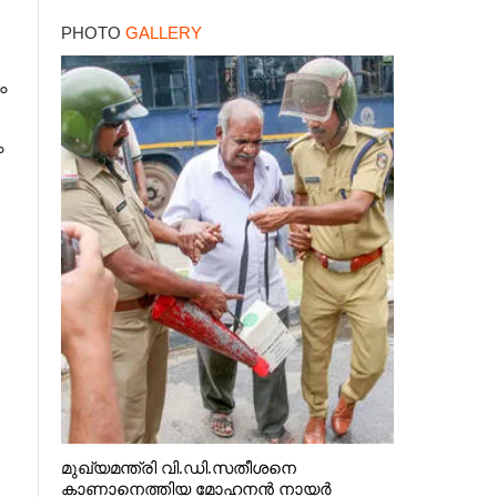
PHOTO
GALLERY
ം
ം
മുഖ്യമന്ത്രി വി.ഡി.സതീശനെ
കാണാനെത്തിയ മോഹനൻ നായർ