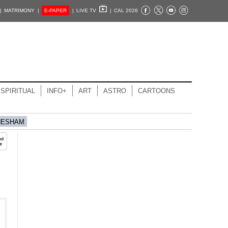
|
MATRIMONY |
E-PAPER
|
LIVE TV
|
CAL 2026
SPIRITUAL
INFO+
ART
ASTRO
CARTOONS
HESHAM