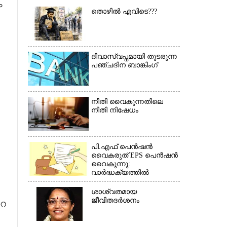
ം
തൊഴിൽ എവിടെ???
ദിവാസ്വപ്നമായി തുടരുന്ന
പഞ്ചദിന ബാങ്കിംഗ്
നീതി വൈകുന്നതിലെ
നീതി നിഷേധം
പി.എഫ് പെൻഷൻ
വൈകരുത് EPS പെൻഷൻ
വൈകുന്നു:
×
വാർദ്ധക്യത്തിൽ
പെൻഷൻകാർ
ബുദ്ധിമുട്ടിൽ*(കത്ത്)
ശാശ്വതമായ
ജീവിതദർശനം
റെ