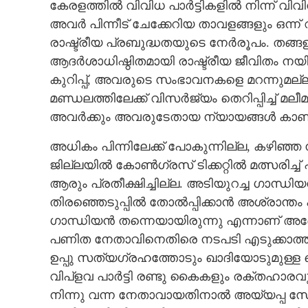
കേരളത്തിൽ വിവിധ പാർട്ടികളിൽ നിന്ന് വി
അവർ പിന്നീട് ചേക്കേറിയ താവളങ്ങളും ഒന
രാഷ്ട്രീയ പ്രബുദ്ധതയുടെ നേർരൂപം. തങ്
ആദർശാധിഷ്ഠിതമായി രാഷ്ട്രീയ ജീവിതം നയിക
കുറിപ്പ്, അവരുടെ സംഭാവനകളെ മറന്നുമല്ല. മ
മണ്ഡലത്തിലേക്ക് വിസർജ്യം തെറിപ്പിച്ച് മ
അവർക്കും അവരുടേതായ ന്യായങ്ങൾ കാണുമ
അധികം പിന്നിലേക്ക് പോകുന്നില്ല, കഴിഞ്
ജില്ലയിൽ കോൺഗ്രസ് ടിക്കറ്റിൽ മത്സരിച്
ആരും പ്രതീക്ഷിച്ചില്ല. അടിയുറച്ച ഗാന്
തിരഞ്ഞെടുപ്പിൽ തോൽപ്പിക്കാൻ അശ്രാന്തം
ഗാന്ധിയൻ തന്നെയായിരുന്നു എന്നാണ് അദ്ദേ
പണിത നേതാവിനെതിരെ നടപടി എടുക്കാത്തത
ഉപ്പു സത്യഗ്രഹത്തോടും ഖാദിയോടുമുള്ള 
വിപ്ളവ പാർട്ടി രണ്ടു കൈകളും രക്തഹാരവും 
നിന്നു വന്ന നേതാവായതിനാൽ അയ്യപ്പ സേ