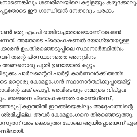
ികനാണെങ്കിലും ശബരിമലയിലെ കട്ടിളയും കഴുക്കോലു
പെട്ടതോടെ ഈ ഗാന്ധിയൻ നേതാവും പരക്കം
േണ്ടി ഒരു എം.പി രാജിവച്ചതോടെയാണ് വടക്കൻ
ിവ് വന്നത്. അതോടെ പ്രൊഫഷണൽ യോഗ്യതയുള്ള
ാരൻ ഉപതിരഞ്ഞെടുപ്പിലെ സ്ഥാനാർത്ഥിത്വം
ൾ വഴി തന്റെ പ്രസ്ഥാനത്തെ അനുദിനം
ൽ അങ്ങനൊരു പൂതി ഉണ്ടായാൽ കുറ്റം
ുക്കം പാർലമെന്ററി പാർട്ടി കാർണവർക്ക് അത്ര
ടെ മറ്റൊരു കോമളാംഗൻ സ്ഥാനാർത്ഥിക്കുപ്പായമിട്ട്
െ ചങ്ക് പൊട്ടി. അവിടെയും നമ്മുടെ വിപ്ളവ
തഹാരവും. അങ്ങനെ പ്രൊഫഷണൽ കോൺഗ്രസ് ,
ടുപ്പ് കളത്തിൽ ഇറങ്ങിയെങ്കിലും അദ്ദേഹത്തിന്റെ
്രമിച്ചില്ല. അവർ കോമളാംഗനെ തിരഞ്ഞെടുത്തു.
Share this link
രകാസുരന് വരം കൊടുത്ത പോലെ ആയിപ്പോയെന്ന് ഏ
മനസിലായി.