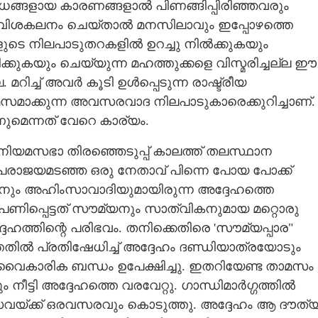
വിധങ്ങളായ കാരണങ്ങളാൽ പിണങ്ങിപ്പിരിഞ്ഞവരും
്ന് വിശകലനം ചെയ്താൽ മനസിലാവും ഇപ്പോഴത്തെ
ങളുടെ നിലപാടുതറകളിൽ ഉറച്ചു നിൽക്കുകയും
്കുകയും ചെയ്യുന്ന മഹത്തുക്കളെ വിസ്മരിച്ചല്ല ഈ
റിച്ച് അവർ കൂടി ഉൾപ്പെടുന്ന രാഷ്ട്രീയ
ലീമസമാക്കുന്ന അവസരവാദ നിലപാടുകാരെക്കുറിച്ചാണ്.
െന്നത് വേറെ കാര്യം.
ഞ നിയമസഭാ തിരഞ്ഞെടുപ്പ് കാലത്ത് തലസ്ഥാന
ച് പരാജയമടഞ്ഞ ഒരു നേതാവ് പിന്നെ പോയ പോക്ക്
ധിയനും അഹിംസാവാദിയുമായിരുന്ന അദ്ദേഹത്തെ
 പണിപ്പെട്ടത് സൗമ്യനും സാത്വികനുമായ മറ്റൊരു
ഹത്തിന്റെ പരിഭവം. തനിക്കെതിരെ 'സൗമ്യപ്പാര"
ിൽ പ്രതിഷേധിച്ച് അദ്ദേഹം ദണ്ഡിയാത്രയോടും
വൈകാരിക ബന്ധം ഉപേക്ഷിച്ചു. ഇതറിയേണ്ട താമസം 
നീട്ടി അദ്ദേഹത്തെ വരവേറ്റു. ഗാന്ധിമാർഗ്ഗത്തിൽ
വയ്ക്ക് ഒരവസരവും കൊടുത്തു. അദ്ദേഹം ആ ദൗത്