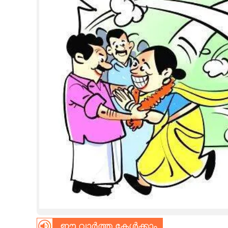
CINEMA
OPINION
PHOTOS
LIFESTYLE
SPIRITUAL
INFO+
ART
ASTRO
ഈ വാർത്ത കേൾക്കാം