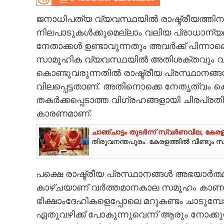
CARTOONS
ജനാധിപത്യ വ്യവസ്ഥയിൽ രാഷ്ട്രീയത്തിനും ര
നിലപാടുകൾക്കുമെല്ലാം വലിയ പ്രാധാന്യമ
നേതാക്കൾ ഉണ്ടാവുന്നതും അവർക്ക് പിന്നാല
LITERATURE
സാമൂഹിക വ്യവസ്ഥയിൽ അതിശക്തവും വിപ
കൊണ്ടുവരുന്നതിൽ രാഷ്ട്രീയ പ്രസ്ഥാനങ്ങൾ,
ZOOM
വിലപ്പെട്ടതാണ്. അതിനൊക്കെ നേതൃത്വം
തകർക്കപ്പെടാത്ത വിഗ്രഹങ്ങളായി ചിരപ്രതി
CONTACT US
കാരണമാണ്.
ചാഞ്ചാട്ടം തുടർന്ന് സ്വർണവില, കേരള
തിരുവനന്തപുരം: കേരളത്തിൽ വീണ്ടും സ്വ
പക്ഷെ രാഷ്ട്രീയ പ്രസ്ഥാനങ്ങൾ അഭയാർത
കാഴ്ചയാണ് വർത്തമാനകാല സമൂഹം കാണുന്ന
ഭിക്ഷാംദേഹികളെപ്പോലെ മറുകണ്ടം ചാടു
ഏതുവഴിക്ക് പോകുന്നുവെന്ന് ആരും നോക്ക