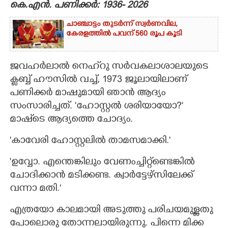
കെ.എൻ. പണിക്കർ: 1936- 2026
CARTOONS
ചാഞ്ചാട്ടം തുടർന്ന് സ്വർണവില,
കേരളത്തിൽ പവന് 560 രൂപ കൂടി
LITERATURE
ജവഹർലാൽ നെഹ്‌റു സർവകലാശാലയുടെ
ZOOM
ക്ലബ്ബ് ഹൗസിൽ വച്ച്,​ 1973 ജൂലായിലാണ്
പണിക്കർ മാഷുമായി ഞാൻ ആദ്യം
സംസാരിച്ചത്. 'ഹോസ്റ്റൽ ശരിയായോ?"
CONTACT US
മാഷ്ടെ ആദ്യത്തെ ചോദ്യം.
'കാവേരി ഹോസ്റ്റലിൽ താമസമാക്കി."
'ഉവ്വോ. എന്തെങ്കിലും വേണംച്ചിറ്റ്ണ്ടെങ്കിൽ
ചോദിക്കാൻ മടിക്കണ്ട. ക്വാർട്ടേഴ്സിലേക്ക്
വന്നാ മതി."
എത്രയോ കാലമായി അടുത്തു പരിചയമുള്ളതു
പോലൊരു തോന്നലായിരുന്നു. പിന്നെ മിക്ക