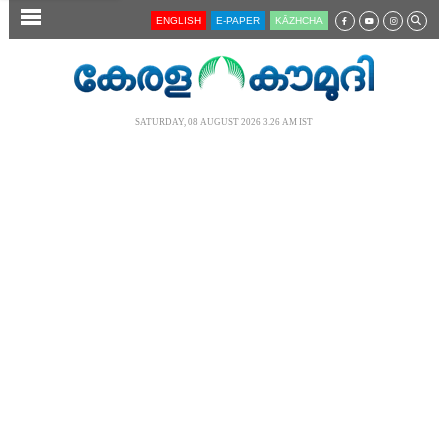
SECTIONS
ENGLISH
E-PAPER
KĀZHCHA
HOME
LATEST
SATURDAY, 08 AUGUST 2026 3.26 AM IST
AUDIO
NOTIFIED NEWS
POLL
KERALA
LOCAL
NEWS 360
CASE DIARY