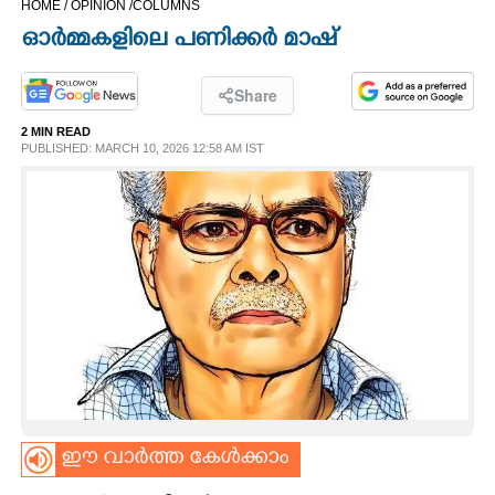
HOME /
OPINION /
COLUMNS
CINEMA
ഓർമ്മകളിലെ പണിക്കർ മാഷ്
OPINION
Share
2 MIN READ
PHOTOS
PUBLISHED: MARCH 10, 2026 12:58 AM IST
LIFESTYLE
SPIRITUAL
INFO+
ART
ഈ വാർത്ത കേൾക്കാം
ASTRO