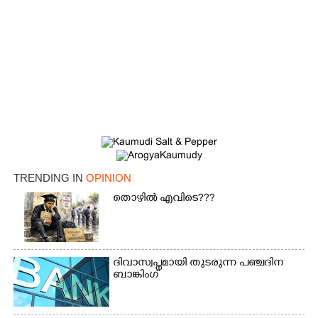
TRENDING IN
OPINION
തൊഴിൽ എവിടെ???
ദിവാസ്വപ്നമായി തുടരുന്ന പഞ്ചദിന
ബാങ്കിംഗ്