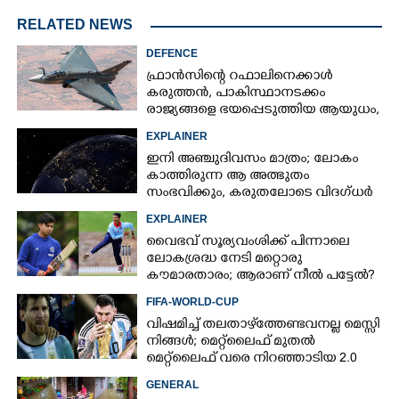
RELATED NEWS
DEFENCE
ഫ്രാൻസിന്റെ റഫാലിനെക്കാൾ
കരുത്തൻ,​ പാകിസ്ഥാനടക്കം
രാജ്യങ്ങളെ ഭയപ്പെടുത്തിയ ആയുധം,​
ഇന്ത്യ നിർമ്മിച്ച എണ്ണം 100ലേക്ക്
EXPLAINER
ഇനി അഞ്ചുദിവസം മാത്രം; ലോകം
കാത്തിരുന്ന ആ അത്ഭുതം
സംഭവിക്കും, കരുതലോടെ വിദഗ്ധർ
EXPLAINER
വൈഭവ് സൂര്യവംശിക്ക് പിന്നാലെ
ലോകശ്രദ്ധ നേടി മറ്റൊരു
കൗമാരതാരം; ആരാണ് നീൽ പട്ടേൽ?
FIFA-WORLD-CUP
വിഷമിച്ച് തലതാഴ്‌ത്തേണ്ടവനല്ല മെസ്സി
×
നിങ്ങള്‍; മെറ്റ്‌ലൈഫ് മുതല്‍
Share this link
മെറ്റ്‌ലൈഫ് വരെ നിറഞ്ഞാടിയ 2.0
GENERAL