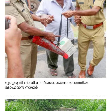
മുഖ്യമന്ത്രി വി.ഡി.സതീശനെ കാണാനെത്തിയ
മോഹനൻ നായർ