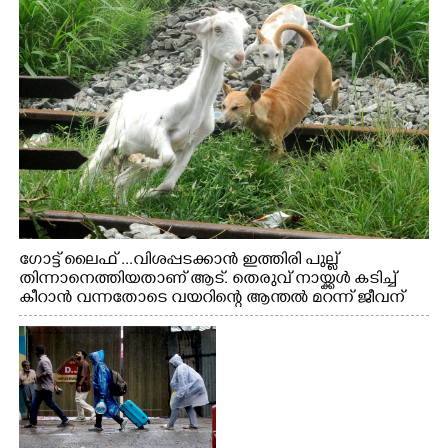
ഗോട്ട് ലൈഫ് ...വിശപ്പടക്കാൻ ഇത്തിരി പുല്ല്
തിന്നാനെത്തിയതാണ് ആട്. തെരുവ് നായ്ക്കൾ കടിച്ച്
കീറാൻ വന്നതോടെ വയറിന്റെ ആന്തൽ മറന്ന് ജീവന്
വേണ്ടിയായി ഓട്ടം. എറണാകുളം വാത്തുരുത്തിയിൽ
നിന്നുള്ള കാഴ്ച