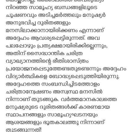
കൊള്ളാനല്ല; അക്കാലത്തെ വൈരുദ്ധ്യം
നിറഞ്ഞ സാമൂഹ്യ ബന്ധങ്ങളിലൂടെ
ചൂഷണവും അടിച്ചമർത്തലും മനുഷ്യർ
അനുഭവിച്ച ദുരിതങ്ങളും
മനസിലാക്കാനായിരിക്കണം എന്നാണ്
അദ്ദേഹം ആവശ്യപ്പെട്ടിരുന്നത്. അവ
പലപ്പോഴും പ്രത്യക്ഷമായിരിക്കില്ലെന്നും,​
അതിന് സൈദ്ധാന്തിക ചരിത്ര
വ്യാഖ്യാനത്തിന്റെ രീതിശാസ്ത്രം
പ്രയോജനപ്പെടുത്തേണ്ടതുണ്ടെന്നും അദ്ദേഹം
വിദ്യാർത്ഥികളെ ബോദ്ധ്യപ്പെടുത്തിയിരുന്നു.
അദ്ദേഹത്തെ സംബന്ധിച്ചിടത്തോളം
ചരിത്രാന്വേഷണം അസ്വസ്ഥ മനസിൽ
നിന്നാണ് തുടങ്ങുക. വർത്തമാനകാലത്തെ
മനുഷ്യരുടെ ദുരിതങ്ങൾക്ക് കാരണമായ
സ്ഥാപനങ്ങളും സാമൂഹ്യഘടനയും
ആശയങ്ങളും ഭൂതകാലത്തു നിന്നാണ്
തുടങ്ങുന്നത്!