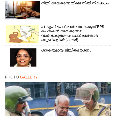
നീതി വൈകുന്നതിലെ നീതി നിഷേധം
പി.എഫ് പെൻഷൻ വൈകരുത് EPS
പെൻഷൻ വൈകുന്നു:
വാർദ്ധക്യത്തിൽ പെൻഷൻകാർ
ബുദ്ധിമുട്ടിൽ*(കത്ത്)
ശാശ്വതമായ ജീവിതദർശനം
PHOTO
GALLERY