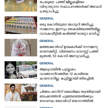
പെരുമഴ: പത്ത് ജില്ലകളിലെ
വിദ്യാഭ്യാസ സ്ഥാപനങ്ങൾക്ക് അവധി
പ്രഖ്യാപിച്ചു.
Copy Link
GENERAL
ഒരു കോടിയുടെ ലോട്ടറി അടിച്ചു;
സമ്മാനം ഇന്നും കൈയിലെത്തിയില്ല,
വാടകവീട്ടിൽ കഴിഞ്ഞ് ഓട്ടോ ഓടിച്ച്
73കാരൻ
GENERAL
മഞ്ഞക്കാർഡ് ഉടമകൾക്ക് സൗജന്യ
ഓണക്കിറ്റ്; വിതരണം ഓഗസ്റ്റ് പത്ത്
മുതൽ, 53 കോടി അനുവദിച്ചു
GENERAL
ആലുവയിൽ പുസ്തകം
വാങ്ങാനിറങ്ങിയ 12 കാരിയെ
കാണാനില്ല: കുട്ടിയ്ക്കായി തിരച്ചിൽ
GENERAL
ചിങ്ങം ഒന്നിന് ശബരിമല തന്ത്രിയായി
ബ്രഹ്മദത്തൻ ചുമതലയേൽക്കും;
ദേവസ്വം ബോർഡ് യോഗത്തിൽ
തീരുമാനം