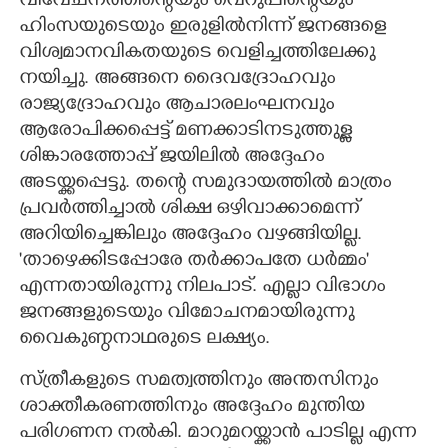
വിവേചനത്തിന്റെയും വെറുപ്പിന്റെയും
ഹിംസയുടെയും ഇരുളിൽനിന്ന് ജനങ്ങളെ
വിശ്വമാനവികതയുടെ വെളിച്ചത്തിലേക്കു
നയിച്ചു. അങ്ങനെ ദൈവദ്രോഹവും
രാജ്യദ്രോഹവും ആചാരലംഘനവും
ആരോപിക്കപ്പെട്ട് മണക്കാടിനടുത്തുള്ള
ശിങ്കാരത്തോപ്പ് ജയിലിൽ അദ്ദേഹം
അടയ്ക്കപ്പെട്ടു. തന്റെ സമുദായത്തിൽ മാത്രം
പ്രവർത്തിച്ചാൽ ശിക്ഷ ഒഴിവാക്കാമെന്ന്
അറിയിച്ചെങ്കിലും അദ്ദേഹം വഴങ്ങിയില്ല.
'താഴെക്കിടപ്പോരേ തർക്കാപതേ ധർമ്മം"
എന്നതായിരുന്നു നിലപാട്. എല്ലാ വിഭാഗം
ജനങ്ങളുടെയും വിമോചനമായിരുന്നു
വൈകുണ്ഠനാഥരുടെ ലക്ഷ്യം.
സ്ത്രീകളുടെ സമത്വത്തിനും അന്തസിനും
ശാക്തീകരണത്തിനും അദ്ദേഹം മുന്തിയ
പരിഗണന നൽകി. മാറുമറയ്ക്കാൻ പാടില്ല എന്ന