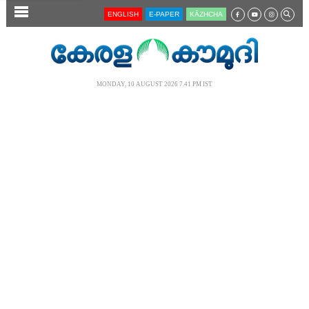
SECTIONS
ENGLISH
E-PAPER
KĀZHCHA
HOME
LATEST
MONDAY, 10 AUGUST 2026 7.41 PM IST
AUDIO
NOTIFIED NEWS
POLL
KERALA
LOCAL
NEWS 360
CASE DIARY