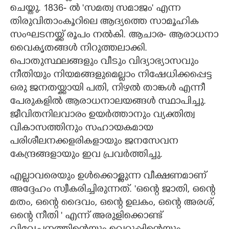
ചെയ്തു. 1836- ൽ 'സമത്വ സമാജം" എന്ന
തിരുവിതാംകൂറിലെ ആദ്യത്തെ സാമൂഹിക
സംഘടനയ്ക്ക് രൂപം നൽകി. ആചാര- ആരാധനാ
വൈകൃതങ്ങൾ നിറുത്തലാക്കി.
പൊതുസ്ഥലങ്ങളും വീടും വിദ്യാഭ്യാസവും
നീതിയും നിയമങ്ങളുമെല്ലാം നിഷേധിക്കപ്പെട്ട
ഒരു ജനതയ്ക്കായി പതി,​ നിഴൽ താങ്കൾ എന്നീ
പേരുകളിൽ ആരാധനാലയങ്ങൾ സ്ഥാപിച്ചു.
ജീവിതനിലവാരം ഉയർത്താനും വ്യക്തിത്വ
വികാസത്തിനും സഹായകമായ
പരിശീലനക്കളരികളായും ജനസേവന
കേന്ദ്രങ്ങളായും ഇവ പ്രവർത്തിച്ചു.
എല്ലാവരെയും ഉൾക്കൊള്ളുന്ന വീക്ഷണമാണ്
അദ്ദേഹം സ്വീകരിച്ചിരുന്നത്. 'ഒന്റെ ജാതി, ഒന്റെ
മതം, ഒന്റെ ദൈവം, ഒന്റെ ഉലകം, ഒന്റെ അരശ്,
ഒന്റെ നീതി " എന്ന് അരുളിക്കൊണ്ട്