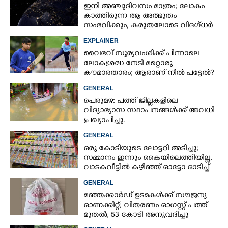
ഇനി അഞ്ചുദിവസം മാത്രം; ലോകം
കാത്തിരുന്ന ആ അത്ഭുതം
സംഭവിക്കും, കരുതലോടെ വിദഗ്ധർ
EXPLAINER
വൈഭവ് സൂര്യവംശിക്ക് പിന്നാലെ
ലോകശ്രദ്ധ നേടി മറ്റൊരു
×
Share this link
കൗമാരതാരം; ആരാണ് നീൽ പട്ടേൽ?
GENERAL
പെരുമഴ: പത്ത് ജില്ലകളിലെ
വിദ്യാഭ്യാസ സ്ഥാപനങ്ങൾക്ക് അവധി
പ്രഖ്യാപിച്ചു.
Copy Link
GENERAL
ഒരു കോടിയുടെ ലോട്ടറി അടിച്ചു;
സമ്മാനം ഇന്നും കൈയിലെത്തിയില്ല,
വാടകവീട്ടിൽ കഴിഞ്ഞ് ഓട്ടോ ഓടിച്ച്
73കാരൻ
GENERAL
മഞ്ഞക്കാർഡ് ഉടമകൾക്ക് സൗജന്യ
ഓണക്കിറ്റ്; വിതരണം ഓഗസ്റ്റ് പത്ത്
മുതൽ, 53 കോടി അനുവദിച്ചു