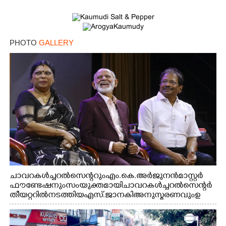
PHOTO
GALLERY
ചാവറ കൾച്ചറൽ സെന്ററും എം.കെ. അർജുനൻ മാസ്റ്റർ
ഫൗണ്ടേഷനും സംയുക്തമായി ചാവറ കൾച്ചറൽ സെന്റർ
തീയറ്ററിൽ നടത്തിയ എസ്. ജാനകി അനുസ്മരണവും ഉ
ദ്ഘാടനം ചെയ്യാനെത്തിയ സംഗീത സംവിധായകൻ ജെറി
അമൽദേവ്, ഗായിക ജെൻസി, എം.കെ. അർജുനൻ
ഫൗണ്ടേഷൻ ചെയർമാൻ ഡോ. രാധാകൃഷ്ണൻ എന്നിവർ