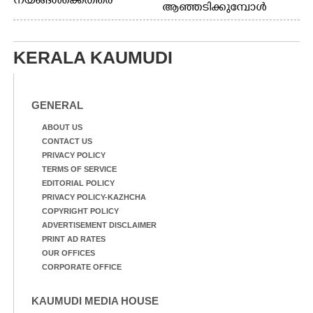
നയങ്ങൾക്കെതിരെ
ആഞ്ഞടിക്കുമ്പോൾ
എറണാകുളം ബോട്ട് ജെട്ടി
അപകടകരമായ രീതിയിൽ
ബി.എസ്.എൻ.എൽ
മീൻ പിടിക്കുന്ന
ഓഫീസിനു മുന്നിൽ
യുവാക്കൾ. ഞാറയ്ക്കൽ
കർഷക തൊഴിലാളി
KERALA KAUMUDI
ബീച്ചിൽ നിന്നുള്ള കാഴ്ച്ച
സംയുക്ത സമര സമിതി
സംഘടിപ്പിച്ച ജയിൽ
നിറയ്ക്കൽ സമരത്തിൽ
GENERAL
പങ്കെടുത്തുകൊണ്ട്
മുദ്രാവാക്യം വിളിക്കുന്ന
ABOUT US
മുൻ മന്ത്രി എസ്. ശർമ്മ
CONTACT US
PRIVACY POLICY
TERMS OF SERVICE
EDITORIAL POLICY
PRIVACY POLICY-KAZHCHA
COPYRIGHT POLICY
ADVERTISEMENT DISCLAIMER
PRINT AD RATES
OUR OFFICES
CORPORATE OFFICE
KAUMUDI MEDIA HOUSE