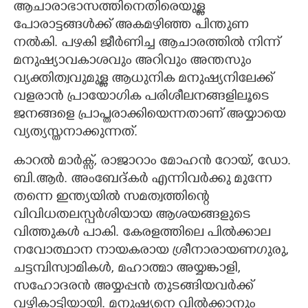
ആചാരാഭാസത്തിനെതിരെയുള്ള
പോരാട്ടങ്ങൾക്ക് അകമഴിഞ്ഞ പിന്തുണ
നൽകി. പഴകി ജീർണിച്ച ആചാരത്തിൽ നിന്ന്
മനുഷ്യാവകാശവും അറിവും അന്തസും
വ്യക്തിത്വവുമുള്ള ആധുനിക മനുഷ്യനിലേക്ക്
വളരാൻ പ്രായോഗിക പരിശീലനങ്ങളിലൂടെ
ജനങ്ങളെ പ്രാപ്തരാക്കിയെന്നതാണ് അയ്യായെ
വ്യത്യസ്തനാക്കുന്നത്.
കാറൽ മാർക്സ്, രാജാറാം മോഹൻ റോയ്, ഡോ.
ബി.ആർ. അംബേദ്കർ എന്നിവർക്കു മുന്നേ
തന്നെ ഇന്ത്യയിൽ സമത്വത്തിന്റെ
വിവിധതലസ്പർശിയായ ആശയങ്ങളുടെ
വിത്തുകൾ പാകി. കേരളത്തിലെ പിൽക്കാല
നവോത്ഥാന നായകരായ ശ്രീനാരായണഗുരു,
ചട്ടമ്പിസ്വാമികൾ, മഹാത്മാ അയ്യങ്കാളി,
സഹോദരൻ അയ്യപ്പൻ തുടങ്ങിയവർക്ക്
വഴികാട്ടിയായി. മനുഷ്യനെ വിൽക്കാനും