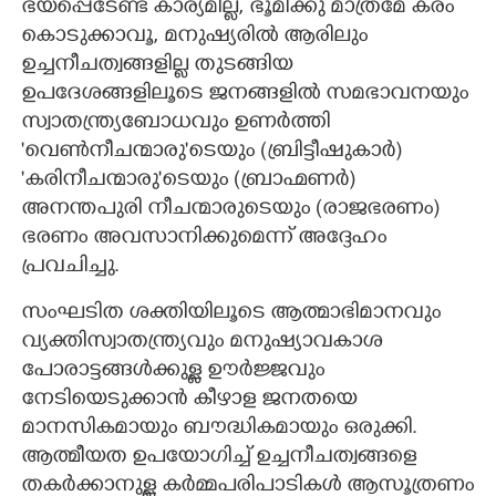
ഭയപ്പെടേണ്ട കാര്യമില്ല,​ ഭൂമിക്കു മാത്രമേ കരം
കൊടുക്കാവൂ,​ മനുഷ്യരിൽ ആരിലും
ഉച്ചനീചത്വങ്ങളില്ല തുടങ്ങിയ
ഉപദേശങ്ങളിലൂടെ ജനങ്ങളിൽ സമഭാവനയും
സ്വാതന്ത്ര്യബോധവും ഉണർത്തി
'വെൺനീചന്മാരു"ടെയും (ബ്രിട്ടീഷുകാർ)
'കരിനീചന്മാരു"ടെയും (ബ്രാഹ്മണർ)
അനന്തപുരി നീചന്മാരുടെയും (രാജഭരണം)
ഭരണം അവസാനിക്കുമെന്ന് അദ്ദേഹം
പ്രവചിച്ചു.
സംഘടിത ശക്തിയിലൂടെ ആത്മാഭിമാനവും
വ്യക്തിസ്വാതന്ത്ര്യവും മനുഷ്യാവകാശ
പോരാട്ടങ്ങൾക്കുള്ള ഊർജ്ജവും
നേടിയെടുക്കാൻ കീഴാള ജനതയെ
മാനസികമായും ബൗദ്ധികമായും ഒരുക്കി.
ആത്മീയത ഉപയോഗിച്ച് ഉച്ചനീചത്വങ്ങളെ
തകർക്കാനുള്ള കർമ്മപരിപാടികൾ ആസൂത്രണം