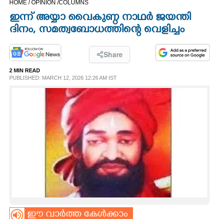
HOME /
OPINION /
COLUMNS
CINEMA
ഇന്ന് അയ്യാ വൈകുണ്ഠ നാഥർ ജയന്തി
ദിനം, സമത്വബോധത്തിന്റെ വെളിച്ചം
OPINION
Share
PHOTOS
2 MIN READ
PUBLISHED: MARCH 12, 2026 12:26 AM IST
LIFESTYLE
SPIRITUAL
INFO+
ART
ASTRO
ഈ വാർത്ത കേൾക്കാം