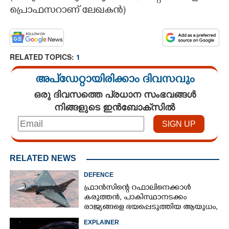
പ്രൊഫസറാണ് ലേഖകൻ)​
RELATED TOPICS:
1
അപ്ഡേറ്റായിരിക്കാം ദിവസവും
ഒരു ദിവസത്തെ പ്രധാന സംഭവങ്ങൾ
നിങ്ങളുടെ ഇൻബോക്സിൽ
RELATED NEWS
DEFENCE
ഫ്രാൻസിന്റെ റഫാലിനെക്കാൾ
കരുത്തൻ,​ പാകിസ്ഥാനടക്കം
രാജ്യങ്ങളെ ഭയപ്പെടുത്തിയ ആയുധം,​
ഇന്ത്യ നിർമ്മിച്ച എണ്ണം 100ലേക്ക്
EXPLAINER