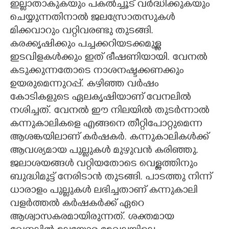
ഇല്ലാതാകുകയും പകൽച്ചൂട് വർദ്ധിക്കുകയും
ചെയ്യുന്നതിനാൽ ജലസ്രോതസുകൾ
മിക്കവാറും വറ്റിവരണ്ടു തുടങ്ങി.
കരക്കൃഷിക്കും പച്ചക്കറിയടക്കമുള്ള
ഇടവിളകൾക്കും ഇത് ഭീഷണിയായി. വേനൽ
കടുക്കുന്നതോടെ നാശനഷ്ടക്കണക്കും
ഉയരുമെന്നുറപ്പ്. കഴിഞ്ഞ വർഷം
കോടികളുടെ ഏലകൃഷിയാണ് വേനലിൽ
നശിച്ചത്. വേനൽ ഈ നിലയിൽ തുടർന്നാൽ
കന്നുകാലികളെ എങ്ങനെ തീറ്റിപോറ്റുമെന്ന
ആശങ്കയിലാണ് കർഷകർ. കന്നുകാലികൾക്ക്
ആവശ്യമായ പുല്ലുകൾ മുഴുവൻ കരിഞ്ഞു.
ജലാശയങ്ങൾ വറ്റിയതോടെ വെള്ളത്തിനും
ബുദ്ധിമുട്ട് നേരിടാൻ തുടങ്ങി. പാടത്തു നിന്ന്
ധാരാളം പുല്ലുകൾ ലഭിച്ചതാണ് കന്നുകാലി
വളർത്തൽ കർഷകർക്ക് ഏറെ
ആശ്വാസകരമായിരുന്നത്. ശക്തമായ