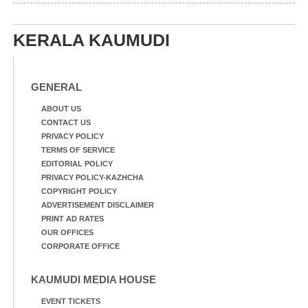
ആദിവാസി ഊരുകളായ
വെള്ളാരംകുത്ത്,
കത്തിപ്പാറ, ഉറിയംപെട്ടി,
KERALA KAUMUDI
തേക്കല്ല്, വെട്ടിക്കല്ല്,
മഞ്ചപ്പാറ എന്നീ ആറു
സ്ഥലങ്ങളിലേക്കുള്ള
GENERAL
പ്രധാന സഞ്ചാര
മാർഗമാണ് ഈ കാണുന്ന
ABOUT US
കടത്ത് വള്ളം
CONTACT US
PRIVACY POLICY
TERMS OF SERVICE
EDITORIAL POLICY
PRIVACY POLICY-KAZHCHA
COPYRIGHT POLICY
ADVERTISEMENT DISCLAIMER
PRINT AD RATES
OUR OFFICES
CORPORATE OFFICE
KAUMUDI MEDIA HOUSE
EVENT TICKETS