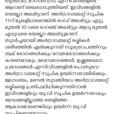
തൃത്താല, മാനന്തവാടി എന്നിവിടങ്ങളിൽ
ആറാണ് രേഖപ്പെടുത്തിയത്. ഇവിടങ്ങളിൽ
യെല്ലോ അലർട്ടാണ്. അൾട്രാവയലറ്റ് സൂചിക
11ന് മുകളിലാണെങ്കിൽ റെഡ് അലർട്ടും എട്ടു
മുതൽ 10 വരെ ഓറഞ്ച് അലർട്ടും ആറു മുതൽ
ഏഴുവരെ യെല്ലോ അലർട്ടുമാണ്.
തുടർച്ചയായി അൾട്രാവയലറ്റ് രശ്മികൾ
ശരീരത്തിൽ ഏൽക്കുന്നത് സൂര്യതാപത്തിനും
ത്വക് രോഗങ്ങൾക്കും നേത്രരോഗങ്ങൾക്കും
കാരണമാകും. മലമ്പ്രദേശങ്ങൾ, ഉഷ്ണമേഖലാ
പ്രദേശങ്ങൾ എന്നിവിടങ്ങളിൽ പൊതുവെ
അൾട്രാ വയലറ്റ് സൂചിക ഉയർന്നതായിരിക്കും.
ജലാശയം, മണൽ തുടങ്ങിയവ അൾട്രാവയലറ്റ്
രശ്മികളെ പ്രതിഫലിപ്പിക്കുന്നതിനാൽ
ഇവിടങ്ങളിലും യു.വി സൂചിക ഉയർന്നതാകും.
മേഘങ്ങളില്ലാത്ത തെളിഞ്ഞ
ആകാശമാണെങ്കിലും ഉയർന്ന യു.വി
സൂചികയുണ്ടാവാം.