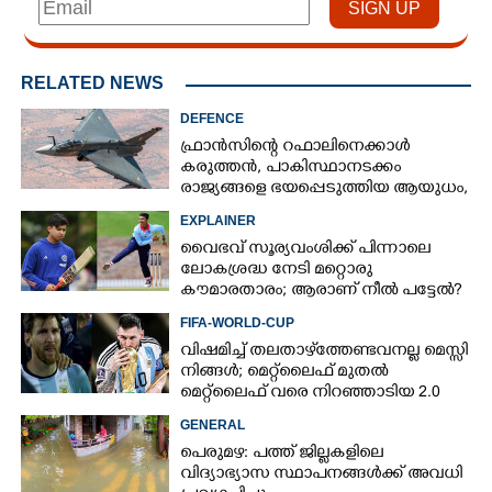
RELATED NEWS
DEFENCE
×
Share this link
ഫ്രാൻസിന്റെ റഫാലിനെക്കാൾ
കരുത്തൻ,​ പാകിസ്ഥാനടക്കം
രാജ്യങ്ങളെ ഭയപ്പെടുത്തിയ ആയുധം,​
ഇന്ത്യ നിർമ്മിച്ച എണ്ണം 100ലേക്ക്
EXPLAINER
വൈഭവ് സൂര്യവംശിക്ക് പിന്നാലെ
ലോകശ്രദ്ധ നേടി മറ്റൊരു
Copy Link
കൗമാരതാരം; ആരാണ് നീൽ പട്ടേൽ?
FIFA-WORLD-CUP
വിഷമിച്ച് തലതാഴ്‌ത്തേണ്ടവനല്ല മെസ്സി
നിങ്ങള്‍; മെറ്റ്‌ലൈഫ് മുതല്‍
മെറ്റ്‌ലൈഫ് വരെ നിറഞ്ഞാടിയ 2.0
GENERAL
പെരുമഴ: പത്ത് ജില്ലകളിലെ
വിദ്യാഭ്യാസ സ്ഥാപനങ്ങൾക്ക് അവധി