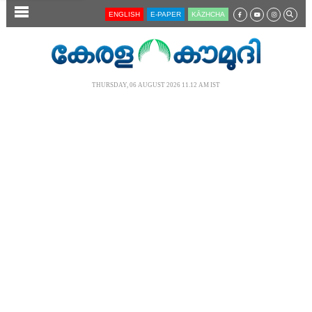
SECTIONS
ENGLISH
E-PAPER
KĀZHCHA
HOME
LATEST
THURSDAY, 06 AUGUST 2026 11.12 AM IST
AUDIO
NOTIFIED NEWS
POLL
KERALA
LOCAL
NEWS 360
CASE DIARY