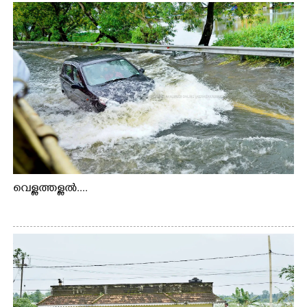
വെള്ളത്തള്ളൽ....