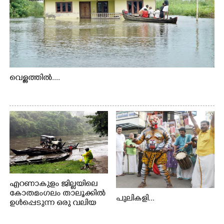
വെള്ളത്തിൽ....
എറണാകുളം ജില്ലയിലെ
കോതമംഗലം താലൂക്കിൽ
പുലികളി...
ഉൾപ്പെടുന്ന ഒരു വലിയ
ഗ്രാമപഞ്ചായത്താണ് കുട്ട
മ്പുഴ ഗ്രാമ പഞ്ചായത്ത്.