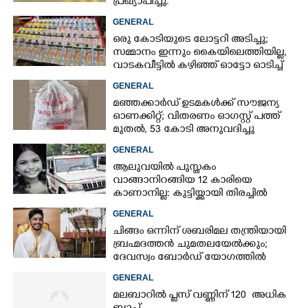
പ്രഖ്യാപിച്ചു.
GENERAL
ഒരു കോടിയുടെ ലോട്ടറി അടിച്ചു;
സമ്മാനം ഇന്നും കൈയിലെത്തിയില്ല,
വാടകവീട്ടിൽ കഴിഞ്ഞ് ഓട്ടോ ഓടിച്ച്
73കാരൻ
GENERAL
മഞ്ഞക്കാർഡ് ഉടമകൾക്ക് സൗജന്യ
ഓണക്കിറ്റ്; വിതരണം ഓഗസ്റ്റ് പത്ത്
മുതൽ, 53 കോടി അനുവദിച്ചു
GENERAL
ആലുവയിൽ പുസ്തകം
വാങ്ങാനിറങ്ങിയ 12 കാരിയെ
കാണാനില്ല: കുട്ടിയ്ക്കായി തിരച്ചിൽ
GENERAL
ചിങ്ങം ഒന്നിന് ശബരിമല തന്ത്രിയായി
ബ്രഹ്മദത്തൻ ചുമതലയേൽക്കും;
ദേവസ്വം ബോർഡ് യോഗത്തിൽ
തീരുമാനം
GENERAL
മലബാറിൽ പ്ലസ് വണ്ണിന് 120 അധിക