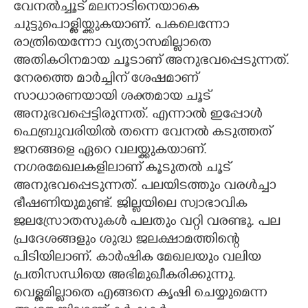
വേനൽച്ചൂട് മലനാടിനെയാകെ
ചുട്ടുപൊള്ളിയ്ക്കുകയാണ്. പകലെന്നോ
CARTOONS
രാത്രിയെന്നോ വ്യത്യാസമില്ലാതെ
അതികഠിനമായ ചൂടാണ് അനുഭവപ്പെടുന്നത്.
LITERATURE
നേരത്തെ മാർച്ചിന് ശേഷമാണ്
സാധാരണയായി ശക്തമായ ചൂട്
ZOOM
അനുഭവപ്പെട്ടിരുന്നത്. എന്നാൽ ഇപ്പോൾ
ഫെബ്രുവരിയിൽ തന്നെ വേനൽ കടുത്തത്
CONTACT US
ജനങ്ങളെ ഏറെ വലയ്ക്കുകയാണ്.
നഗരമേഖലകളിലാണ് കൂടുതൽ ചൂട്
അനുഭവപ്പെടുന്നത്. പലയിടത്തും വരൾച്ചാ
ഭീഷണിയുമുണ്ട്. ജില്ലയിലെ സ്വാഭാവിക
ജലസ്രോതസുകൾ പലതും വറ്റി വരണ്ടു. പല
പ്രദേശങ്ങളും ശുദ്ധ ജലക്ഷാമത്തിന്റെ
പിടിയിലാണ്. കാർഷിക മേഖലയും വലിയ
പ്രതിസന്ധിയെ അഭിമുഖീകരിക്കുന്നു.
വെള്ളമില്ലാതെ എങ്ങനെ കൃഷി ചെയ്യുമെന്ന