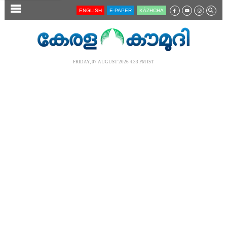
SECTIONS
ENGLISH
E-PAPER
KĀZHCHA
HOME
LATEST
FRIDAY, 07 AUGUST 2026 4.33 PM IST
AUDIO
NOTIFIED NEWS
POLL
KERALA
LOCAL
NEWS 360
CASE DIARY