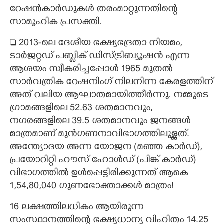
റേഷൻകാർഡുകൾ തരംമാറ്റുന്നതിന്റെ
സാമൂഹിക പ്രസക്തി.
 2013-ലെ ദേശീയ ഭക്ഷ്യഭദ്രതാ നിയമം,​
ടാർജറ്റഡ് പബ്ലിക് ഡിസ്ട്രിബ്യൂഷൻ എന്ന
ആശയം സ്വീകരിച്ചപ്പോൾ 1965 മുതൽ
സാർവത്രിക റേഷനിംഗ് നിലനിന്ന കേരളത്തിന്
അത് വലിയ ആഘാതമായിത്തീർന്നു. നമ്മുടെ
ഗ്രാമങ്ങളിലെ 52.63 ശതമാനവും,​
നഗരങ്ങളിലെ 39.5 ശതമാനവും ജനങ്ങൾ
മാത്രമാണ് മുൻഗണനാവിഭാഗത്തിലുള്ളത്.
അന്ത്യോദയ അന്ന യോജന (മഞ്ഞ കാർഡ്),
പ്രയോറിറ്റി ഹൗസ് ഹോൾഡ് (പിങ്ക് കാർഡ്)
വിഭാഗത്തിൽ ഉൾപ്പെട്ടിരിക്കുന്നത് ആകെ
1,54,80,040 ഗുണഭോക്താക്കൾ മാത്രം!
16 ലക്ഷത്തിലധികം ആയിരുന്ന
സംസ്ഥാനത്തിന്റെ ഭക്ഷ്യധാന്യ വിഹിതം 14.25