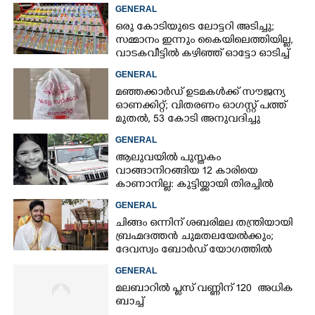
GENERAL
ഒരു കോടിയുടെ ലോട്ടറി അടിച്ചു;
സമ്മാനം ഇന്നും കൈയിലെത്തിയില്ല,
വാടകവീട്ടിൽ കഴിഞ്ഞ് ഓട്ടോ ഓടിച്ച്
73കാരൻ
GENERAL
മഞ്ഞക്കാർഡ് ഉടമകൾക്ക് സൗജന്യ
ഓണക്കിറ്റ്; വിതരണം ഓഗസ്റ്റ് പത്ത്
മുതൽ, 53 കോടി അനുവദിച്ചു
GENERAL
ആലുവയിൽ പുസ്തകം
വാങ്ങാനിറങ്ങിയ 12 കാരിയെ
കാണാനില്ല: കുട്ടിയ്ക്കായി തിരച്ചിൽ
GENERAL
ചിങ്ങം ഒന്നിന് ശബരിമല തന്ത്രിയായി
ബ്രഹ്മദത്തൻ ചുമതലയേൽക്കും;
ദേവസ്വം ബോർഡ് യോഗത്തിൽ
തീരുമാനം
GENERAL
മലബാറിൽ പ്ലസ് വണ്ണിന് 120 അധിക
ബാച്ച്