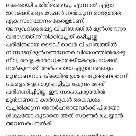
ലക്ഷമായി പരിമിതപ്പെട്ടു. എന്നാൽ എല്ലാ
ജനങ്ങൾക്കും റേഷൻ നൽകുന്ന രാജ്യത്തെ
ഏക സംസ്ഥാനം കേരളമാണ്.
അനുവദിക്കപ്പെട്ട വിഹിതത്തിൽ മുൻഗണനാ
വിഭാഗത്തിന് നീക്കിവച്ചത് കഴിച്ചുള്ള
പരിമിതമായ ടൈഡ് ഓവർ വിഹിതത്തിൽ
നിന്നാണ് മുൻഗണനേതര വിഭാഗത്തിൽപ്പെട്ട
നീല, വെള്ള കാർഡുകാർക്ക് കേരളം റേഷൻ
നൽകുന്നത്. അർഹരായ എല്ലാവരെയും
മുൻഗണനാ പട്ടികയിൽ ഉൾപ്പെടുത്തണമെന്ന്
കേരളം ആവശ്യപ്പെട്ടിട്ടും കേന്ദ്രം അത്
പരിഗണിച്ചിട്ടില്ല. ഈ സാഹചര്യത്തിൽ
മുൻഗണനാ കാർഡുകൾ കൈവശം
വച്ചിരിക്കുന്ന അനർഹരായവർക്ക് പിഴയോ
ശിക്ഷയോ കൂടാതെ അത് സറണ്ടർ ചെയ്യാൻ
അവസരം നൽകി.