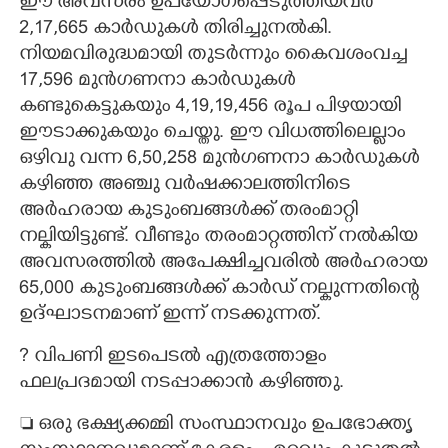
ഈ അവസരം ഉപയോഗപ്പെടുത്തിയവർ
2,17,665 കാർഡുകൾ തിരി‌ച്ചുനൽകി.
നിയമവിരുദ്ധമായി തുടർന്നും കൈവശംവച്ച
17,596 മുൻഗണനാ കാർഡുകൾ
കണ്ടുകെട്ടുകയും 4,19,19,456 രൂപ പിഴയായി
ഈടാക്കുകയും ചെയ്തു. ഈ വിധത്തിലെല്ലാം
ഒഴിവു വന്ന 6,50,258 മുൻഗണനാ കാർഡുകൾ
കഴിഞ്ഞ അഞ്ചു വർഷക്കാലത്തിനിടെ
അർഹരായ കുടുംബങ്ങൾക്ക് തരംമാറ്റി
നല്കിയിട്ടുണ്ട്. വീണ്ടും തരംമാറ്റത്തിന് നൽകിയ
അവസരത്തിൽ അപേക്ഷിച്ചവരിൽ അർഹരായ
65,000 കുടുംബങ്ങൾക്ക് കാർഡ് നല്കുന്നതിന്റെ
ഉദ്ഘാടനമാണ് ഇന്ന് നടക്കുന്നത്.
?​ വിപണി ഇടപെടൽ എത്രത്തോളം
ഫലപ്രദമായി നടപ്പാക്കാൻ കഴിഞ്ഞു.
 ഒരു ഭക്ഷ്യക്കമ്മി സംസ്ഥാനവും ഉപഭോക്തൃ