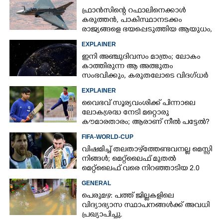
ഫ്രാൻസിന്റെ റഫാലിനെക്കാൾ
കരുത്തൻ,​ പാകിസ്ഥാനടക്കം
രാജ്യങ്ങളെ ഭയപ്പെടുത്തിയ ആയുധം,​
ഇന്ത്യ നിർമ്മിച്ച എണ്ണം 100ലേക്ക്
EXPLAINER
ഇനി അഞ്ചുദിവസം മാത്രം; ലോകം
കാത്തിരുന്ന ആ അത്ഭുതം
സംഭവിക്കും, കരുതലോടെ വിദഗ്ധർ
EXPLAINER
വൈഭവ് സൂര്യവംശിക്ക് പിന്നാലെ
ലോകശ്രദ്ധ നേടി മറ്റൊരു
കൗമാരതാരം; ആരാണ് നീൽ പട്ടേൽ?
FIFA-WORLD-CUP
വിഷമിച്ച് തലതാഴ്‌ത്തേണ്ടവനല്ല മെസ്സി
നിങ്ങള്‍; മെറ്റ്‌ലൈഫ് മുതല്‍
മെറ്റ്‌ലൈഫ് വരെ നിറഞ്ഞാടിയ 2.0
GENERAL
പെരുമഴ: പത്ത് ജില്ലകളിലെ
വിദ്യാഭ്യാസ സ്ഥാപനങ്ങൾക്ക് അവധി
പ്രഖ്യാപിച്ചു.