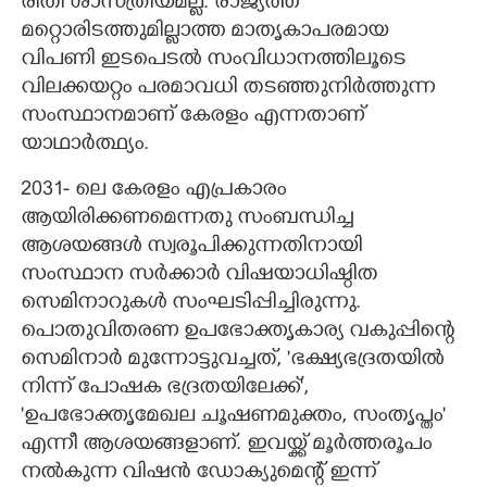
രീതി ശാസ്ത്രീയമല്ല. രാജ്യത്ത്
മറ്റൊരിടത്തുമില്ലാത്ത മാതൃകാപരമായ
വിപണി ഇടപെടൽ സംവിധാനത്തിലൂടെ
വിലക്കയറ്റം പരമാവധി തടഞ്ഞുനിർത്തുന്ന
സംസ്ഥാനമാണ് കേരളം എന്നതാണ്
യാഥാർത്ഥ്യം.
2031- ലെ കേരളം എപ്രകാരം
ആയിരിക്കണമെന്നതു സംബന്ധിച്ച
ആശയങ്ങൾ സ്വരൂപിക്കുന്നതിനായി
സംസ്ഥാന സർക്കാർ വിഷയാധിഷ്ഠിത
സെമിനാറുകൾ സംഘടിപ്പിച്ചിരുന്നു.
പൊതുവിതരണ ഉപഭോക്തൃകാര്യ വകുപ്പിന്റെ
സെമിനാർ മുന്നോട്ടുവച്ചത്,​ 'ഭക്ഷ്യഭദ്രതയിൽ
നിന്ന് പോഷക ഭദ്രതയിലേക്ക്',
'ഉപഭോക്തൃമേഖല ചൂഷണമുക്തം,​ സംതൃപ്തം'
എന്നീ ആശയങ്ങളാണ്. ഇവയ്ക്ക് മൂർത്തരൂപം
നൽകുന്ന വിഷൻ ഡോക്യുമെന്റ് ഇന്ന്