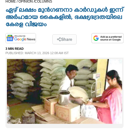
HOME /
OPINION /
COLUMNS
CINEMA
ഏഴ് ലക്ഷം മുൻഗണനാ കാർഡുകൾ ഇന്ന്
അർഹമായ കൈകളിൽ, ഭക്ഷ്യഭദ്രതയിലെ
OPINION
കേരള വിജയം
PHOTOS
Share
3 MIN READ
PUBLISHED: MARCH 13, 2026 12:08 AM IST
LIFESTYLE
SPIRITUAL
INFO+
ART
ASTRO