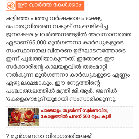
ഈ വാർത്ത കേൾക്കാം
CARTOONS
കഴിഞ്ഞ പത്തു വർഷക്കാലം ഭക്ഷ്യ,​
പൊതുവിതരണ വകുപ്പ് സംഘടിപ്പിച്ച
LITERATURE
ജനക്ഷേമ പ്രവർത്തനങ്ങളിൽ അവസാനത്തെ
ഏടാണ് 65,000 മുൻഗണനാ കാർഡുകളുടെ
ZOOM
സംസ്ഥാനതല വിതരണ ഉദ്ഘാടനത്തോടെ
ഇന്ന് പൂർത്തിയാകുന്നത്. ഇതോടെ ഈ
CONTACT US
സർക്കാരിന്റെ കാലയളവിൽ തരംമാറ്റി
നൽകുന്ന മുൻഗണനാ കാർഡുകളുടെ എണ്ണം
ഏഴു ലക്ഷമാകും. ഈ നേട്ടത്തിന്റെ
പശ്ചാത്തലത്തിൽ മന്ത്രി ജി.ആർ. അനിൽ
'കേരളകൗമുദി"യുമായി സംസാരിക്കുന്നു.
ചാഞ്ചാട്ടം തുടർന്ന് സ്വർണവില,
കേരളത്തിൽ പവന് 560 രൂപ കൂടി
? മുൻഗണനാ വിഭാഗത്തിലേക്ക്