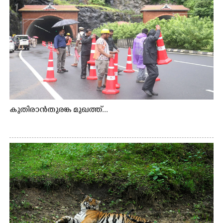
കുതിരാൻതുരങ്ക മുഖത്ത്...