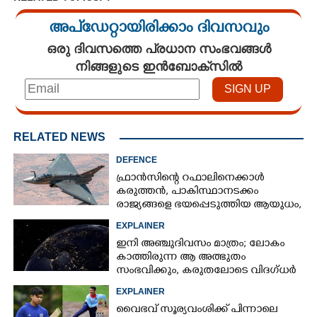
അപ്ഡേറ്റായിരിക്കാം ദിവസവും
ഒരു ദിവസത്തെ പ്രധാന സംഭവങ്ങൾ
നിങ്ങളുടെ ഇൻബോക്സിൽ
RELATED NEWS
DEFENCE
ഫ്രാൻസിന്റെ റഫാലിനെക്കാൾ
കരുത്തൻ,​ പാകിസ്ഥാനടക്കം
രാജ്യങ്ങളെ ഭയപ്പെടുത്തിയ ആയുധം,​
ഇന്ത്യ നിർമ്മിച്ച എണ്ണം 100ലേക്ക്
EXPLAINER
ഇനി അഞ്ചുദിവസം മാത്രം; ലോകം
കാത്തിരുന്ന ആ അത്ഭുതം
സംഭവിക്കും, കരുതലോടെ വിദഗ്ധർ
EXPLAINER
വൈഭവ് സൂര്യവംശിക്ക് പിന്നാലെ