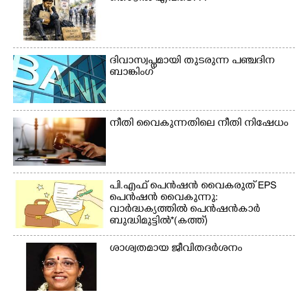
ദിവാസ്വപ്നമായി തുടരുന്ന പഞ്ചദിന
ബാങ്കിംഗ്
നീതി വൈകുന്നതിലെ നീതി നിഷേധം
പി.എഫ് പെൻഷൻ വൈകരുത് EPS
പെൻഷൻ വൈകുന്നു:
വാർദ്ധക്യത്തിൽ പെൻഷൻകാർ
ബുദ്ധിമുട്ടിൽ*(കത്ത്)
ശാശ്വതമായ ജീവിതദർശനം