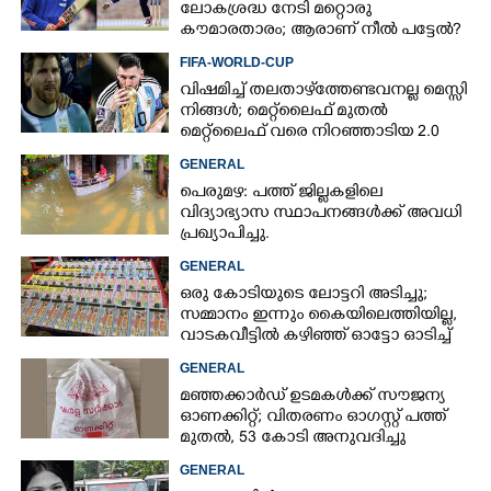
ലോകശ്രദ്ധ നേടി മറ്റൊരു
×
Share this link
കൗമാരതാരം; ആരാണ് നീൽ പട്ടേൽ?
FIFA-WORLD-CUP
വിഷമിച്ച് തലതാഴ്‌ത്തേണ്ടവനല്ല മെസ്സി
നിങ്ങള്‍; മെറ്റ്‌ലൈഫ് മുതല്‍
മെറ്റ്‌ലൈഫ് വരെ നിറഞ്ഞാടിയ 2.0
GENERAL
Copy Link
പെരുമഴ: പത്ത് ജില്ലകളിലെ
വിദ്യാഭ്യാസ സ്ഥാപനങ്ങൾക്ക് അവധി
പ്രഖ്യാപിച്ചു.
GENERAL
ഒരു കോടിയുടെ ലോട്ടറി അടിച്ചു;
സമ്മാനം ഇന്നും കൈയിലെത്തിയില്ല,
വാടകവീട്ടിൽ കഴിഞ്ഞ് ഓട്ടോ ഓടിച്ച്
73കാരൻ
GENERAL
മഞ്ഞക്കാർഡ് ഉടമകൾക്ക് സൗജന്യ
ഓണക്കിറ്റ്; വിതരണം ഓഗസ്റ്റ് പത്ത്
മുതൽ, 53 കോടി അനുവദിച്ചു
GENERAL