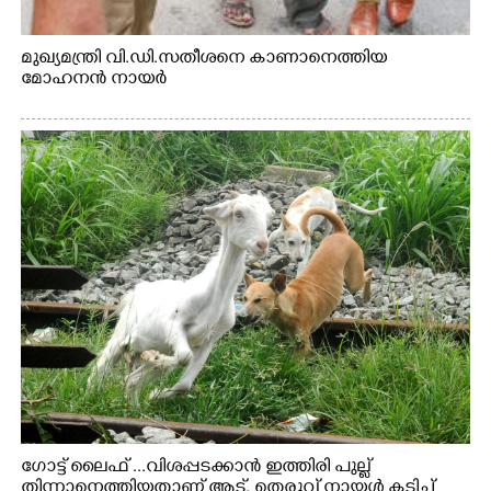
മുഖ്യമന്ത്രി വി.ഡി.സതീശനെ കാണാനെത്തിയ
മോഹനൻ നായർ
ഗോട്ട് ലൈഫ് ...വിശപ്പടക്കാൻ ഇത്തിരി പുല്ല്
തിന്നാനെത്തിയതാണ് ആട്. തെരുവ് നായ്ക്കൾ കടിച്ച്