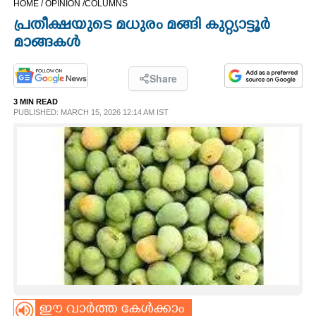
HOME /
OPINION /
COLUMNS
CINEMA
പ്രതീക്ഷയുടെ മധുരം മങ്ങി കുറ്റ്യാട്ടൂർ
മാങ്ങകൾ
OPINION
Share
PHOTOS
3 MIN READ
PUBLISHED: MARCH 15, 2026 12:14 AM IST
LIFESTYLE
SPIRITUAL
INFO+
ART
ASTRO
ഈ വാർത്ത കേൾക്കാം