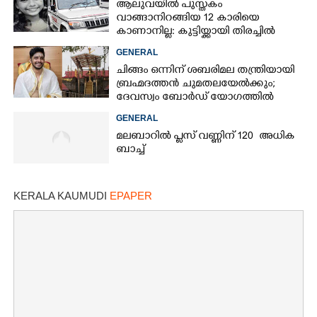
ആലുവയിൽ പുസ്തകം
വാങ്ങാനിറങ്ങിയ 12 കാരിയെ
കാണാനില്ല: കുട്ടിയ്ക്കായി തിരച്ചിൽ
GENERAL
ചിങ്ങം ഒന്നിന് ശബരിമല തന്ത്രിയായി
ബ്രഹ്മദത്തൻ ചുമതലയേൽക്കും;
ദേവസ്വം ബോർഡ് യോഗത്തിൽ
തീരുമാനം
GENERAL
മലബാറിൽ പ്ലസ് വണ്ണിന് 120 അധിക
ബാച്ച്
KERALA KAUMUDI
EPAPER