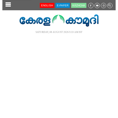
SECTIONS
ENGLISH
E-PAPER
KĀZHCHA
HOME
LATEST
SATURDAY, 08 AUGUST 2026 9.33 AM IST
AUDIO
NOTIFIED NEWS
POLL
KERALA
LOCAL
NEWS 360
CASE DIARY