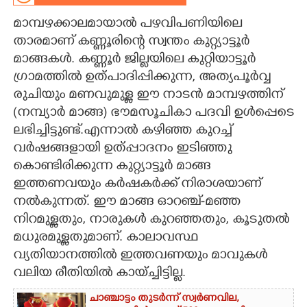
മാമ്പഴക്കാലമായാൽ പഴവിപണിയിലെ
CARTOONS
താരമാണ് കണ്ണൂരിന്റെ സ്വന്തം കുറ്റ്യാട്ടൂർ
മാങ്ങകൾ. കണ്ണൂർ ജില്ലയിലെ കുറ്റിയാട്ടൂർ
LITERATURE
ഗ്രാമത്തിൽ ഉത്പാദിപ്പിക്കുന്ന, അത്യപൂർവ്വ
രുചിയും മണവുമുള്ള ഈ നാടൻ മാമ്പഴത്തിന്
ZOOM
(നമ്പ്യാർ മാങ്ങ) ഭൗമസൂചികാ പദവി ഉൾപ്പെടെ
ലഭിച്ചിട്ടുണ്ട്.എന്നാൽ കഴിഞ്ഞ കുറച്ച്
CONTACT US
വർഷങ്ങളായി ഉത്പ്പാദനം ഇടിഞ്ഞു
കൊണ്ടിരിക്കുന്ന കുറ്റ്യാട്ടൂർ മാങ്ങ
ഇത്തണവയും കർഷകർക്ക് നിരാശയാണ്
നൽകുന്നത്. ഈ മാങ്ങ ഓറഞ്ച്-മഞ്ഞ
നിറമുള്ളതും, നാരുകൾ കുറഞ്ഞതും, കൂടുതൽ
മധുരമുള്ളതുമാണ്. കാലാവസ്ഥ
വ്യതിയാനത്തിൽ ഇത്തവണയും മാവുകൾ
വലിയ രീതിയിൽ കായ്ച്ചിട്ടില്ല.
ചാഞ്ചാട്ടം തുടർന്ന് സ്വർണവില,