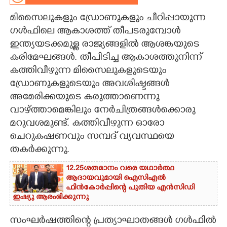
മിസൈലുകളും ഡ്രോണുകളും ചീറിപ്പായുന്ന
CARTOONS
ഗൾഫിലെ ആകാശത്ത് തീപടരുമ്പോൾ
ഇന്ത്യയടക്കമുള്ള രാജ്യങ്ങളിൽ ആശങ്കയുടെ
LITERATURE
കരിമേഘങ്ങൾ. തീപിടിച്ച ആകാശത്തുനിന്ന്
കത്തിവീഴുന്ന മിസൈലുകളുടെയും
ZOOM
ഡ്രോണുകളുടെയും അവശിഷ്ടങ്ങൾ
അമേരിക്കയുടെ കരുത്താണെന്നു
CONTACT US
വാഴ്ത്താമെങ്കിലും നേർചിത്രങ്ങൾക്കൊരു
മറുവശമുണ്ട്. കത്തിവീഴുന്ന ഓരോ
ചെറുകഷണവും സമ്പദ് വ്യവസ്ഥയെ
തകർക്കുന്നു.
12.25ശതമാനം വരെ യഥാർത്ഥ
ആദായവുമായി ഐസിഎൽ
ഫിൻകോർപ്പിന്റെ പുതിയ എൻസിഡി
ഇഷ്യു ആരംഭിക്കുന്നു
സംഘർഷത്തിന്റെ പ്രത്യാഘാതങ്ങൾ ഗൾഫിൽ