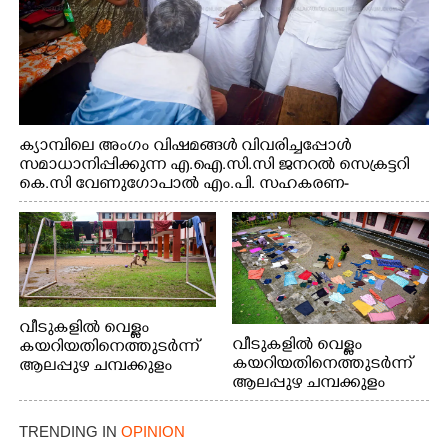
ക്യാമ്പിലെ അംഗം വിഷമങ്ങൾ വിവരിച്ചപ്പോൾ
സമാധാനിപ്പിക്കുന്ന എ.ഐ.സി.സി ജനറൽ സെക്രട്ടറി
കെ.സി വേണുഗോപാൽ എം.പി. സഹകരണ-
എക്സൈസ് വകുപ്പ് മന്ത്രി എം. ലിജു, എന്നിവർ
വീടുകളിൽ വെള്ളം
വീടുകളിൽ വെള്ളം
കയറിയതിനെത്തുടർന്ന്
കയറിയതിനെത്തുടർന്ന്
ആലപ്പുഴ ചമ്പക്കുളം
ആലപ്പുഴ ചമ്പക്കുളം
ഫാദർ തോമസ്
ഫാദർ തോമസ്
പോരൂക്കര സെൻട്രൽ
പോരൂക്കര സെൻട്രൽ
സ്കൂളിലെ ദുരിതാശ്വാസ
TRENDING IN
OPINION
സ്കൂളിലെ ദുരിതാശ്വാസ
ക്യാമ്പിലെത്തിയവർ