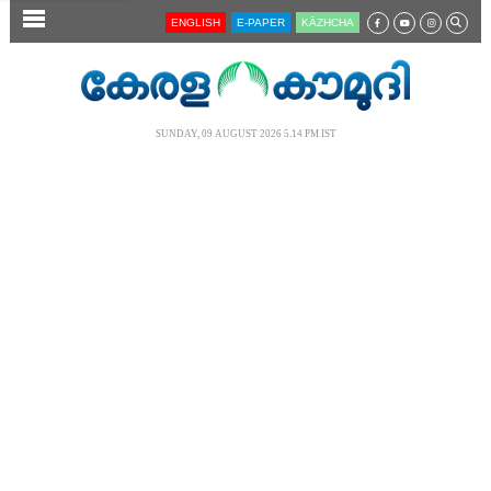
SECTIONS
ENGLISH
E-PAPER
KĀZHCHA
HOME
LATEST
SUNDAY, 09 AUGUST 2026 5.14 PM IST
AUDIO
NOTIFIED NEWS
POLL
KERALA
LOCAL
NEWS 360
CASE DIARY