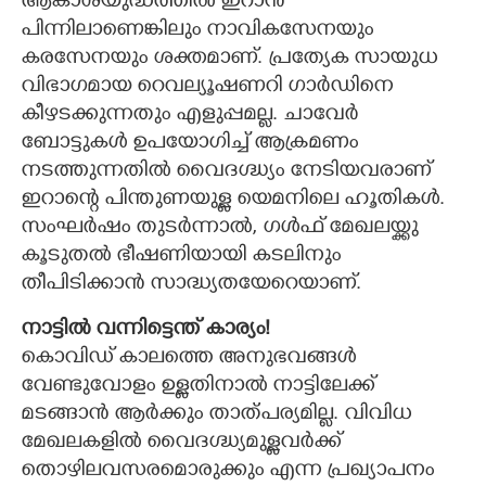
ആകാശയുദ്ധത്തിൽ ഇറാൻ
പിന്നിലാണെങ്കിലും നാവികസേനയും
കരസേനയും ശക്തമാണ്. പ്രത്യേക സായുധ
വിഭാഗമായ റെവല്യൂഷണറി ഗാർഡിനെ
കീഴടക്കുന്നതും എളുപ്പമല്ല. ചാവേർ
ബോട്ടുകൾ ഉപയോഗിച്ച് ആക്രമണം
നടത്തുന്നതിൽ വൈദഗ്ദ്ധ്യം നേടിയവരാണ്
ഇറാന്റെ പിന്തുണയുള്ള യെമനിലെ ഹൂതികൾ.
സംഘർഷം തുടർന്നാൽ, ഗൾഫ് മേഖലയ്ക്കു
കൂടുതൽ ഭീഷണിയായി കടലിനും
തീപിടിക്കാൻ സാദ്ധ്യതയേറെയാണ്.
നാട്ടിൽ വന്നിട്ടെന്ത് കാര്യം!
കൊവിഡ് കാലത്തെ അനുഭവങ്ങൾ
വേണ്ടുവോളം ഉള്ളതിനാൽ നാട്ടിലേക്ക്
മടങ്ങാൻ ആർക്കും താത്പര്യമില്ല. വിവിധ
മേഖലകളിൽ വൈദഗ്ദ്ധ്യമുള്ളവർക്ക്
തൊഴിലവസരമൊരുക്കും എന്ന പ്രഖ്യാപനം