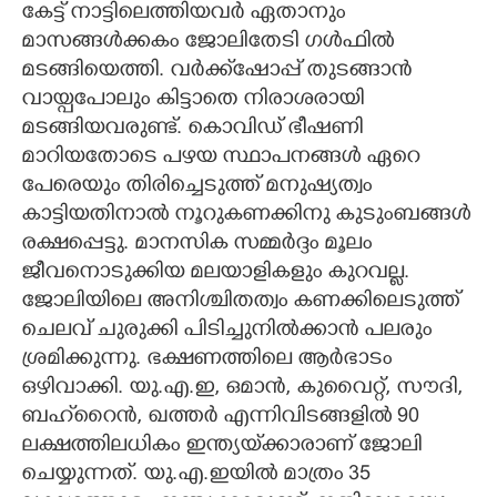
കേട്ട് നാട്ടിലെത്തിയവർ ഏതാനും
മാസങ്ങൾക്കകം ജോലിതേടി ഗൾഫിൽ
മടങ്ങിയെത്തി. വർക്ക്‌ഷോപ്പ് തുടങ്ങാൻ
വായ്പപോലും കിട്ടാതെ നിരാശരായി
മടങ്ങിയവരുണ്ട്. കൊവിഡ് ഭീഷണി
മാറിയതോടെ പഴയ സ്ഥാപനങ്ങൾ ഏറെ
പേരെയും തിരിച്ചെടുത്ത് മനുഷ്യത്വം
കാട്ടിയതിനാൽ നൂറുകണക്കിനു കുടുംബങ്ങൾ
രക്ഷപ്പെട്ടു. മാനസിക സമ്മർദ്ദം മൂലം
ജീവനൊടുക്കിയ മലയാളികളും കുറവല്ല.
ജോലിയിലെ അനിശ്ചിതത്വം കണക്കിലെടുത്ത്
ചെലവ് ചുരുക്കി പിടിച്ചുനിൽക്കാൻ പലരും
ശ്രമിക്കുന്നു. ഭക്ഷണത്തിലെ ആർഭാടം
ഒഴിവാക്കി. യു.എ.ഇ, ഒമാൻ, കുവൈറ്റ്, സൗദി,
ബഹ്‌റൈൻ, ഖത്തർ എന്നിവിടങ്ങളിൽ 90
ലക്ഷത്തിലധികം ഇന്ത്യയ്‌ക്കാരാണ് ജോലി
ചെയ്യുന്നത്. യു.എ.ഇയിൽ മാത്രം 35