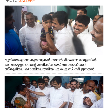
PHOTO
GALLERY
ദുരിതാശ്വാസ ക്യാമ്പുകൾ സന്ദർശിക്കുന്ന വേളയിൽ
ചമ്പക്കുളം സെന്റ് മേരീസ് ഹയർ സെക്കൻഡറി
സ്കൂളിലെ ക്യാമ്പിലെത്തിയ എ.ഐ.സി.സി ജനറൽ
സെക്രട്ടറി കെ.സി വേണുഗോപാൽ എം.പി കുരുന്നിനെ
എടുത്ത് ലാളിച്ചപ്പോൾ. സഹകരണ-എക്സൈസ്
വകുപ്പ് മന്ത്രി എം. ലിജു, കൃഷിവകുപ്പ് മന്ത്രി ടി. സിദ്ദിഖ്,
റെജി ചെറിയാൻ എം. എൽ. എ എന്നിവർ സമീപം