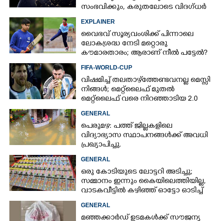
സംഭവിക്കും, കരുതലോടെ വിദഗ്ധർ
Copy Link
EXPLAINER
വൈഭവ് സൂര്യവംശിക്ക് പിന്നാലെ
ലോകശ്രദ്ധ നേടി മറ്റൊരു
കൗമാരതാരം; ആരാണ് നീൽ പട്ടേൽ?
FIFA-WORLD-CUP
വിഷമിച്ച് തലതാഴ്‌ത്തേണ്ടവനല്ല മെസ്സി
നിങ്ങള്‍; മെറ്റ്‌ലൈഫ് മുതല്‍
മെറ്റ്‌ലൈഫ് വരെ നിറഞ്ഞാടിയ 2.0
GENERAL
പെരുമഴ: പത്ത് ജില്ലകളിലെ
വിദ്യാഭ്യാസ സ്ഥാപനങ്ങൾക്ക് അവധി
പ്രഖ്യാപിച്ചു.
GENERAL
ഒരു കോടിയുടെ ലോട്ടറി അടിച്ചു;
സമ്മാനം ഇന്നും കൈയിലെത്തിയില്ല,
വാടകവീട്ടിൽ കഴിഞ്ഞ് ഓട്ടോ ഓടിച്ച്
73കാരൻ
GENERAL
മഞ്ഞക്കാർഡ് ഉടമകൾക്ക് സൗജന്യ