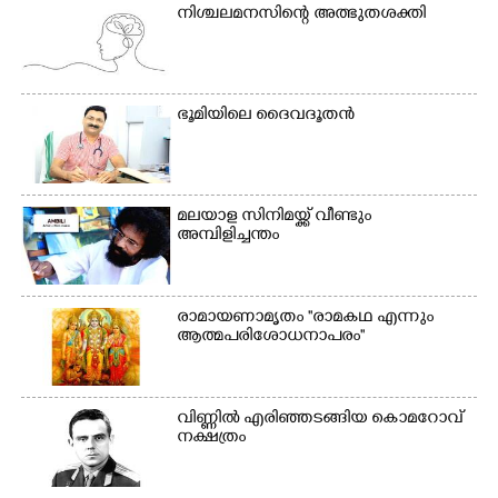
ക്യാമ്പിലെത്തിയവർ മഴ
വസ്ത്രങ്ങൾ
നിശ്ചലമനസിന്റെ അത്ഭുതശക്തി
മാറിനിന്ന ഇടവേളയിൽ
ഉണക്കാനിട്ടിരിക്കുന്ന
ക്യാമ്പ് പരിസരത്ത്
ഗോൾപോസ്റ്റിന് മുന്നിൽ
വസ്ത്രങ്ങൾ
ഫുട്ബോൾ കളികളിൽ
ഉണക്കാനിടുന്ന കാഴ്ച.
ഏർപ്പെട്ടിരിക്കുന്ന
ഭൂ​മി​യി​ലെ​ ​ദൈ​വദൂതൻ
കുട്ടികൾ
മലയാള സിനിമയ്ക്ക് വീണ്ടും
അമ്പിളിച്ചന്തം
രാമായണാമൃതം ''രാമകഥ എന്നും
ആത്മപരിശോധനാപരം''
വി​ണ്ണി​ൽ​ ​എ​രി​ഞ്ഞ​ട​ങ്ങിയ കൊ​മ​റോ​വ് ​
ന​ക്ഷ​ത്രം