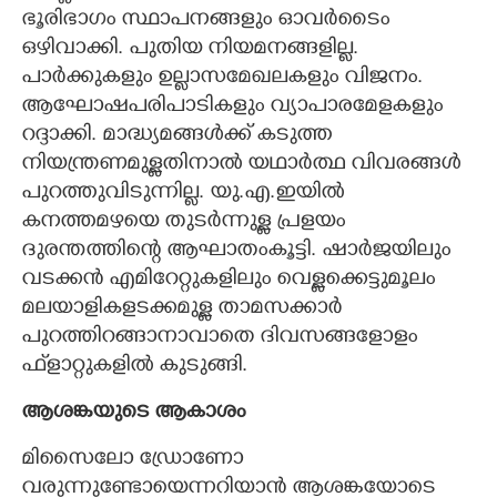
ഭൂരിഭാഗം സ്ഥാപനങ്ങളും ഓവർടൈം
ഒഴിവാക്കി. പുതിയ നിയമനങ്ങളില്ല.
പാർക്കുകളും ഉല്ലാസമേഖലകളും വിജനം.
ആഘോഷപരിപാടികളും വ്യാപാരമേളകളും
റദ്ദാക്കി. മാദ്ധ്യമങ്ങൾക്ക് കടുത്ത
നിയന്ത്രണമുള്ളതിനാൽ യഥാർത്ഥ വിവരങ്ങൾ
പുറത്തുവിടുന്നില്ല. യു.എ.ഇയിൽ
കനത്തമഴയെ തുടർന്നുള്ള പ്രളയം
ദുരന്തത്തിന്റെ ആഘാതംകൂട്ടി. ഷാർജയിലും
വടക്കൻ എമിറേറ്റുകളിലും വെള്ളക്കെട്ടുമൂലം
മലയാളികളടക്കമുള്ള താമസക്കാർ
പുറത്തിറങ്ങാനാവാതെ ദിവസങ്ങളോളം
ഫ്‌ളാറ്റുകളിൽ കുടുങ്ങി.
ആശങ്കയുടെ ആകാശം
മിസൈലോ ഡ്രോണോ
വരുന്നുണ്ടോയെന്നറിയാൻ ആശങ്കയോടെ