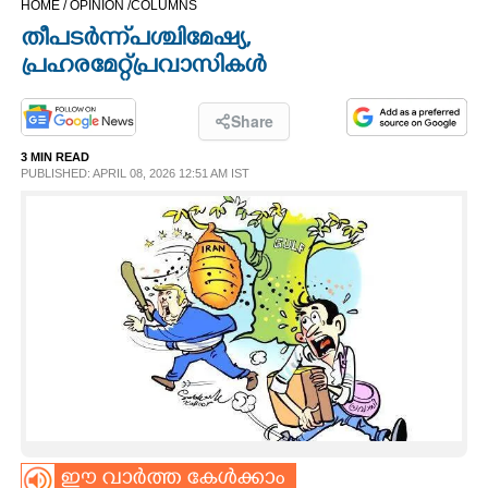
HOME /
OPINION /
COLUMNS
CINEMA
തീപടർന്ന് പശ്ചിമേഷ്യ,
പ്രഹരമേറ്റ് പ്രവാസികൾ
OPINION
Share
PHOTOS
3 MIN READ
PUBLISHED: APRIL 08, 2026 12:51 AM IST
LIFESTYLE
SPIRITUAL
INFO+
ART
ASTRO
ഈ വാർത്ത കേൾക്കാം