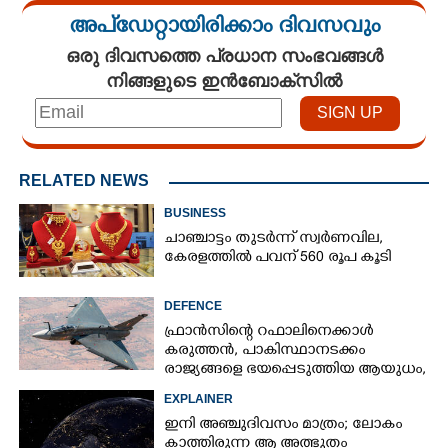
അപ്ഡേറ്റായിരിക്കാം ദിവസവും
ഒരു ദിവസത്തെ പ്രധാന സംഭവങ്ങൾ
നിങ്ങളുടെ ഇൻബോക്സിൽ
RELATED NEWS
BUSINESS
ചാഞ്ചാട്ടം തുടർന്ന് സ്വർണവില,
കേരളത്തിൽ പവന് 560 രൂപ കൂടി
DEFENCE
ഫ്രാൻസിന്റെ റഫാലിനെക്കാൾ
×
Share this link
കരുത്തൻ,​ പാകിസ്ഥാനടക്കം
രാജ്യങ്ങളെ ഭയപ്പെടുത്തിയ ആയുധം,​
ഇന്ത്യ നിർമ്മിച്ച എണ്ണം 100ലേക്ക്
EXPLAINER
ഇനി അഞ്ചുദിവസം മാത്രം; ലോകം
കാത്തിരുന്ന ആ അത്ഭുതം