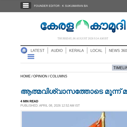
SECTIONS
FOUNDER EDITOR : K SUKUMARAN BA
HOME
LATEST
AUDIO
THURSDAY, 06 AUGUST 2026 9.54 AM IST
NOTIFIED NEWS
LATEST
AUDIO
KERALA
LOCAL
NEWS 360
POLL
KERALA
TIMELI
HOME /
OPINION /
COLUMNS
LOCAL
ആത്മവിശ്വാസത്തോടെ മൂന്ന് മ
NEWS 360
4 MIN READ
PUBLISHED: APRIL 08, 2026 12:52 AM IST
CASE DIARY