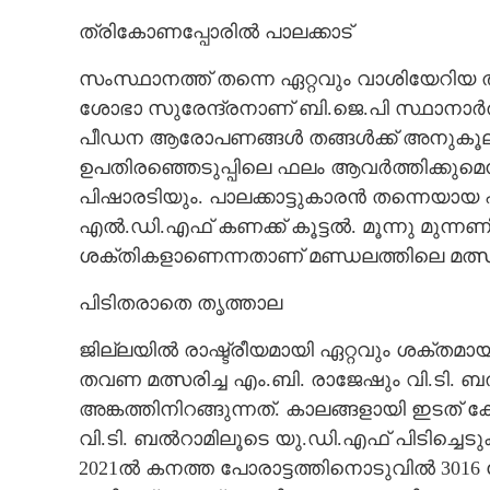
ത്രികോണപ്പോരിൽ പാലക്കാട്
സംസ്ഥാനത്ത് തന്നെ ഏറ്റവും വാശിയേറിയ ത
ശോഭാ സുരേന്ദ്രനാണ് ബി.ജെ.പി സ്ഥാനാർ
പീഡന ആരോപണങ്ങൾ തങ്ങൾക്ക് അനുകൂലമാക
ഉപതിരഞ്ഞെടുപ്പിലെ ഫലം ആവർത്തിക്കുമ
പിഷാരടിയും. പാലക്കാട്ടുകാരൻ തന്നെയാ
എൽ.ഡി.എഫ് കണക്ക് കൂട്ടൽ. മൂന്നു മുന്ന
ശക്തികളാണെന്നതാണ് മണ്ഡലത്തിലെ മത്സര
പിടിതരാതെ തൃത്താല
ജില്ലയിൽ രാഷ്ട്രീയമായി ഏറ്റവും ശക്തമായ
തവണ മത്സരിച്ച എം.ബി. രാജേഷും വി.ടി.
അങ്കത്തിനിറങ്ങുന്നത്. കാലങ്ങളായി ഇടത് ക
വി.ടി. ബൽറാമിലൂടെ യു.ഡി.എഫ് പിടിച്ചെടുക
2021ൽ കനത്ത പോരാട്ടത്തിനൊടുവിൽ 3016 വോ