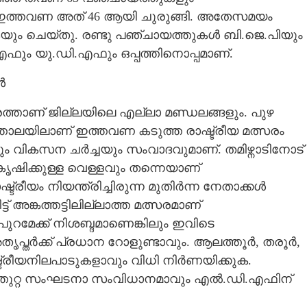
 ഇത്തവണ അത് 46 ആയി ചുരുങ്ങി. അതേസമയം
കയും ചെയ്തു. രണ്ടു പഞ്ചായത്തുകൾ ബി.ജെ.പിയും
Copy Link
ഫും യു.ഡി.എഫും ഒപ്പത്തിനൊപ്പമാണ്.
തോടെ മൂന്ന്
ൾ
്താണ് ജില്ലയിലെ എല്ലാ മണ്ഡലങ്ങളും. പുഴ
ത്താലയിലാണ് ഇത്തവണ കടുത്ത രാഷ്ട്രീയ മത്സരം
ിലും വികസന ചർച്ചയും സംവാദവുമാണ്. തമിഴ്നാടിനോട്
 കൃഷിക്കുള്ള വെള്ളവും തന്നെയാണ്
്ട്രീയം നിയന്ത്രിച്ചിരുന്ന മുതിർന്ന നേതാക്കൾ
് അങ്കത്തട്ടിലില്ലാത്ത മത്സരമാണ്
 പുറമേക്ക് നിശബ്ദമാണെങ്കിലും ഇവിടെ
പ്തർക്ക് പ്രധാന റോളുണ്ടാവും. ആലത്തൂർ, തരൂർ,
രീയനിലപാടുകളാവും വിധി നിർണയിക്കുക.
ത്തുറ്റ സംഘടനാ സംവിധാനമാവും എൽ.ഡി.എഫിന്