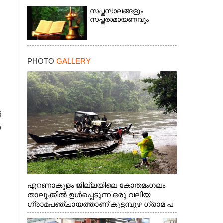
സപ്തസാലങ്ങളും
സപ്തരാമായണവും
PHOTO
GALLERY
ൽ
ാ
×
എറണാകുളം ജില്ലയിലെ കോതമംഗലം
താലൂക്കിൽ ഉൾപ്പെടുന്ന ഒരു വലിയ
ഗ്രാമപഞ്ചായത്താണ് കുട്ടമ്പുഴ ഗ്രാമ പ
ഞ്ചായത്ത്. ആദിവാസി ഊരുകളായ