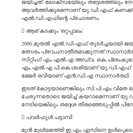
ജയിച്ചത്. ലോക്സഭയിലും തദ്ദേശത്തിലും 
ആവർത്തിക്കുമെന്നാണ് യു.ഡി.എഫ് കണക്ക് ക
എൽ.ഡി.എഫിന്റെ പ്രചാരണം.
 ആര് കടക്കും 'ഒറ്റപ്പാലം'
2006 മുതൽ എൽ.ഡി.എഫ് തുടർച്ചയായി ജയിക
മത്സരം പ്രവചനാതീതമാക്കുന്നത് സ്ഥാനാ
സിറ്റിംഗ് എം.എൽ.എ അഡ്വ. കെ.പ്രേംകുമാ
എം.എൽ.എ പി.കെ.ശശിയാണ് യു.ഡി.എഫ് സ്
മേജർ രവിയാണ് എൻ.ഡി.എ സ്ഥാനാർത്ഥി.
ഇടത് കോട്ടയാണെങ്കിലും സി.പി.എം വിമത വ
ചേരുന്നതോടെ ജയിച്ച് കയറാമെന്നാണ് യു.
നേടിയെങ്കിലും തദ്ദേശ തിരഞ്ഞെടുപ്പിൽ പിന്
 പവർഫുൾ പട്ടാമ്പി
മുൻ മുഖ്യമന്ത്രി ഇ.എം.എസിനെ ഉൾപ്പെടെ വിജ