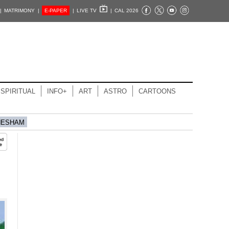
|
MATRIMONY |
E-PAPER
|
LIVE TV
|
CAL 2026
SPIRITUAL
INFO+
ART
ASTRO
CARTOONS
HESHAM