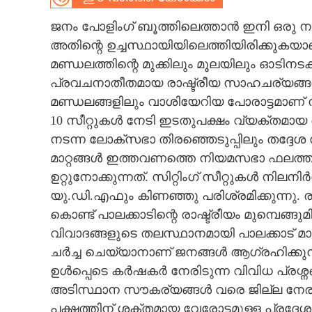
CARTOONS
ജനം പോളിംഗ് ബൂത്തിലെത്താൻ ഇനി ഒരു നാ
അതിന്റെ ഉച്ചസ്ഥായിയിലെത്തിയിരിക്കുകയാ
മണ്ഡലത്തിന്റെ മുക്കിലും മൂലയിലും ഓടിനടക
LITERATURE
പ്രവചനാതീതമായ രാഷ്ട്രീയ സാഹചര്യങ്ങൾ
മണ്ഡലങ്ങളിലും വാശിയേറിയ പോരാട്ടമാണ് നട
ZOOM
10 സീറ്റുകൾ നേടി ഇടതുപക്ഷം വ്യക്തമായ ആധ
നടന്ന ലോക്സഭാ തിരഞ്ഞെടുപ്പിലും തദ്ദേശ 
CONTACT US
മാറ്റങ്ങൾ ഇത്തവണത്തെ നിയമസഭാ ഫലത്തില
ഉറ്റുനോക്കുന്നത്. സിറ്റിംഗ് സീറ്റുകൾ നി
യു.ഡി.എഫും കിണഞ്ഞു പരിശ്രമിക്കുന്നു.
കൊണ്ട് പാലക്കാടിന്റെ രാഷ്ട്രീയം മുമ്പെങ്ങ
വിവാദങ്ങളുടെ തലസ്ഥാനമായി പാലക്കാട് മാറ
ചർച്ച ചെയ്യാനാണ് ജനങ്ങൾ ആഗ്രഹിക്കുന
ഉൾപ്പെടെ കർഷകർ നേരിടുന്ന വിവിധ പ്രശ
അടിസ്ഥാന സൗകര്യങ്ങൾ വരെ ജില്ല നേരിടു
പക്ഷത്തിന് ശക്തമായ വേരോട്ടമുള്ള പ്രദേ