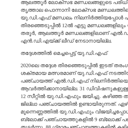
ആലത്തൂർ ലോക്സഭ മണ്ഡലങ്ങളുടെ പരിധിയി
തൃത്താല പൊന്നാനി ലോക്സഭ മണ്ഡലത്തിന്റെ
യു.ഡി.എഫ് മണ്ഡലം നിലനിർത്തിയപ്പോൾ 
തിരഞ്ഞെടുപ്പിൽ 12ൽ എട്ടു മണ്ഡലങ്ങളിലു
തരൂർ, ആലത്തൂർ മണ്ഡലങ്ങളിലാണ് എൽ.ഡി.
എൻ.ഡി.എയ്ക്ക് ലീഡ് നേടാനായില്ല.
തദ്ദേശത്തിൽ മെച്ചപ്പെട്ട് യു.ഡി.എഫ്
2020ലെ തദ്ദേശ തിരഞ്ഞെടുപ്പിൽ ഇടത് തരം
ശക്തമായ മത്സരമാണ് യു.ഡി.എഫ് നടത്തിയത
പഞ്ചായത്ത് എൽ.ഡി.എഫ് നിലനിർത്തിയെങ്
ആവർത്തിക്കാനായില്ല. 31 ഡിവിഷനുകളുള്
12 സീറ്റിൽ യു.ഡി.എഫും ജയിച്ചു. കഴിഞ്
ജില്ലാ പഞ്ചായത്തിൽ ഉണ്ടായിരുന്നത്. 
മൂന്നെണ്ണത്തിൽ യു.ഡി.എഫും വിജയിച്ചപ്പോ
ബ്ലോക്ക് പഞ്ചായത്തുകളിൽ 9 ബ്ലോക്ക
തുടർന്നു. 88 ഗ്രാമപഞ്ചായത്തുകളിൽ ക