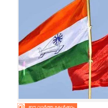
CINEMA
OPINION
PHOTOS
LIFESTYLE
SPIRITUAL
INFO+
ART
ASTRO
ഈ വാർത്ത കേൾക്കാം