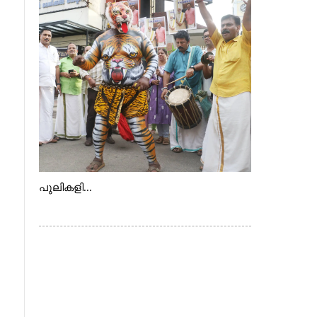
വെള്ളാരംകുത്ത്, കത്തിപ്പാറ, ഉറിയംപെട്ടി,
തേക്കല്ല്, വെട്ടിക്കല്ല്, മഞ്ചപ്പാറ എന്നീ
ആറു സ്ഥലങ്ങളിലേക്കുള്ള പ്രധാന
സഞ്ചാര മാർഗമാണ് ഈ കാണുന്ന
കടത്ത് വള്ളം
പുലികളി...