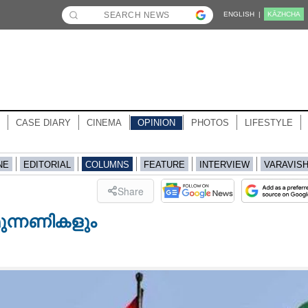
ENGLISH |
KĀZHCHA
CASE DIARY
CINEMA
OPINION
PHOTOS
LIFESTYLE
NE
EDITORIAL
COLUMNS
FEATURE
INTERVIEW
VARAVIS
Share
ുന്നണികളും