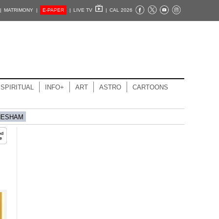
|
MATRIMONY |
E-PAPER
|
LIVE TV
|
CAL 2026
SPIRITUAL
INFO+
ART
ASTRO
CARTOONS
HESHAM