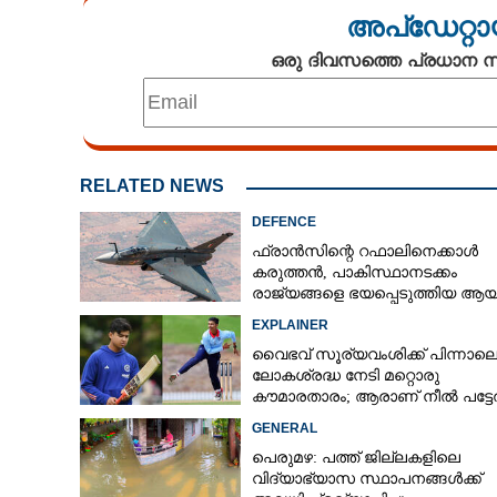
അപ്ഡേറ്റാ
ഒരു ദിവസത്തെ പ്രധാന
RELATED NEWS
DEFENCE
ഫ്രാൻസിന്റെ റഫാലിനെക്കാൾ
കരുത്തൻ,​ പാകിസ്ഥാനടക്കം
രാജ്യങ്ങളെ ഭയപ്പെടുത്തിയ ആയു
ഇന്ത്യ നിർമ്മിച്ച എണ്ണം 100ലേക്ക്
EXPLAINER
വൈഭവ് സൂര്യവംശിക്ക് പിന്നാല
ലോകശ്രദ്ധ നേടി മറ്റൊരു
കൗമാരതാരം; ആരാണ് നീൽ പട്ട
GENERAL
പെരുമഴ: പത്ത് ജില്ലകളിലെ
വിദ്യാഭ്യാസ സ്ഥാപനങ്ങൾക്ക്