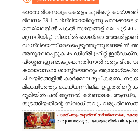
CARTOONS
ഓരോ ദിവസവും കേരളം ചൂടിന്റെ കാര്യത്തിൽ
ദിവസം 39.1 ഡിഗ്രിയായിരുന്നു പാലക്കാട്ട
നെല്ലറയിൽ പകൽ സമയങ്ങളിലെ ചൂട് 40 - 43
LITERATURE
മുന്നറിയിപ്പ്. നിലവിൽ യെല്ലോ അലേർട്ടാണ്
ഡിഗ്രിയെന്ന് രേഖപ്പെടുത്തുന്നുണ്ടെങ്കിൽ
ZOOM
അനുഭവപ്പെടുക 46 ഡിഗ്രി (ഹീറ്റ് ഇൻഡ
പ്രശ്നങ്ങളുണ്ടാകുമെന്നതിനാൽ വരും ദി
CONTACT US
കാലാവസ്ഥാ ശാസ്ത്രജ്ഞരും ആരോഗ്യപ്രവർത
ചിലയിടങ്ങളിൽ കാർമേഘ രൂപീകരണം നടക്കുന്
മിക്കയിടത്തും പെയ്യുന്നില്ല. ഉഷ്ണത്തിന
ഭൂമിയിൽ പതിക്കുന്നത്. കർണാടക, ആന്ധ്ര, 
തുടങ്ങിയതിന്റെ സ്വാധീനവും വരുംദിവസങ്
ചാഞ്ചാട്ടം തുടർന്ന് സ്വർണവില, കേരള
തിരുവനന്തപുരം: കേരളത്തിൽ വീണ്ടും സ്വ