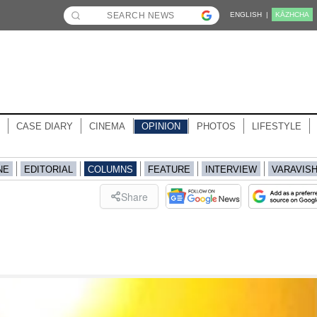
ENGLISH |
KĀZHCHA
CASE DIARY
CINEMA
OPINION
PHOTOS
LIFESTYLE
NE
EDITORIAL
COLUMNS
FEATURE
INTERVIEW
VARAVIS
Share