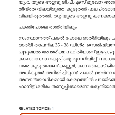
യു.വിയുടെ അളവു ജി.പി.എസ് മുഖേന അതോറി
തീവ്രത വിലയിരുത്തി കൂടുതൽ ഫലപ്രദമാ
വിലയിരുത്തൽ. രശ്മിയുടെ അളവു കണക്കാക
പകൽപോലെ രാത്രിയിലും
സംസ്ഥാനത്ത് പകൽ പോലെ രാത്രിയിലും ച
രാത്രി താപനില 35 - 38 ഡിഗ്രി സെൽഷ്യ
പുഴുങ്ങൽ അന്തരീക്ഷ സ്ഥിതിയാണ് ഇപ്പോഴുള
കാലാവസ്ഥാ വകുപ്പിന്റെ മുന്നറിയിപ്പ്. 
വരെ കൂടുതലാണ് കണ്ണൂർ, കാസർകോട് ജില
അധികൃതർ അറിയിച്ചിട്ടുണ്ട്. പകൽ ഉയർന്ന 
അനൗദ്യോഗികമായി കേരളത്തിൽ പലയിടങ്ങളി
ഫാനിട്ട് ശരീരം തണുപ്പിക്കാമെന്ന് കരുതിയാൽ 
RELATED TOPICS:
1