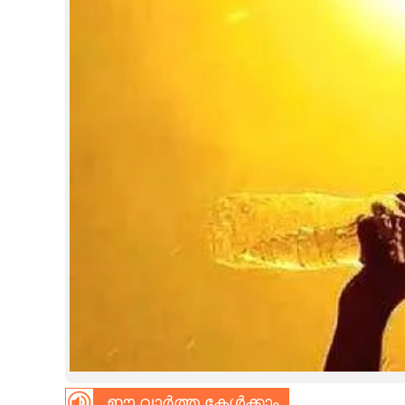
CINEMA
OPINION
PHOTOS
LIFESTYLE
SPIRITUAL
INFO+
ART
ASTRO
ഈ വാർത്ത കേൾക്കാം