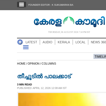
SECTIONS
FOUNDER EDITOR : K SUKUMARAN BA
HOME
LATEST
AUDIO
THURSDAY, 06 AUGUST 2026 7.50 PM IST
NOTIFIED NEWS
LATEST
AUDIO
KERALA
LOCAL
NEWS 360
POLL
KERALA
TIMELI
HOME /
OPINION /
COLUMNS
LOCAL
തീച്ചൂടിൽ പാലക്കാട്
NEWS 360
3 MIN READ
PUBLISHED: APRIL 12, 2026 12:08 AM IST
CASE DIARY