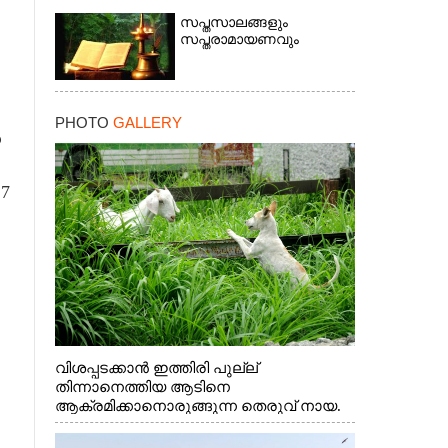
സപ്തസാലങ്ങളും
സപ്തരാമായണവും
PHOTO
GALLERY
ൽ
 7
×
വിശപ്പടക്കാൻ ഇത്തിരി പുല്ല്
തിന്നാനെത്തിയ ആടിനെ
ആക്രമിക്കാനൊരുങ്ങുന്ന തെരുവ് നായ.
എറണാകുളം വാത്തുരുത്തിയിൽ നിന്നുള്ള
കാഴ്ച