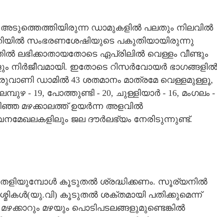
അടുത്തെത്തിയിരുന്ന ഡാമുകളിൽ പലതും നിലവിൽ
 പകുതിയിൽ സംഭരണശേഷിയുടെ പകുതിയായിരുന്നു
ൽ ലഭിക്കാതായതോടെ ഏപ്രിലിൽ വെള്ളം വീണ്ടും
രുറവകളും നിർജീവമായി. ഇതോടെ റിസർവോയർ ഭാഗങ്ങളി
വാണി ഡാമിൽ 43 ശതമാനം മാത്രമേ വെള്ളമുള്ളൂ,
ലമ്പുഴ - 19, പോത്തുണ്ടി - 20, ചുള്ളിയാർ - 16, മംഗലം -
ിഞ്ഞ മഴക്കാലത്ത് ഉയർന്ന അളവിൽ
വനമേഖലകളിലും ജല ദൗർലഭ്യം നേരിടുന്നുണ്ട്.
തെളിയുമ്പോൾ കൂടുതൽ ശ്രദ്ധിക്കണം. സൂര്യനിൽ
Share this link
മികൾ(യു.വി) കൂടുതൽ ശക്തമായി പതിക്കുമെന്ന്
മഴക്കാറും മഴയും പൊടിപടലങ്ങളുമുണ്ടെങ്കിൽ