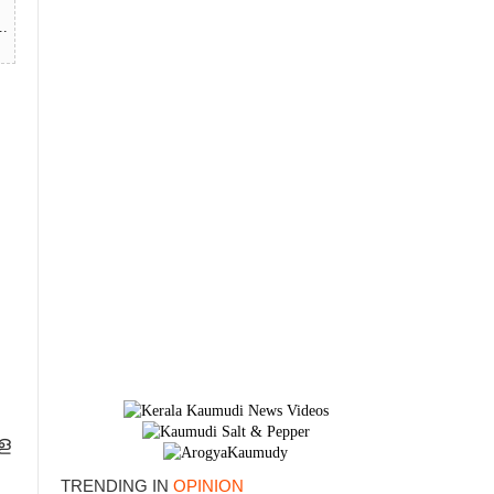
.
ള
TRENDING IN
OPINION