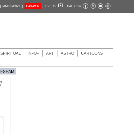
|
MATRIMONY |
E-PAPER
|
LIVE TV
|
CAL 2026
SPIRITUAL
INFO+
ART
ASTRO
CARTOONS
HESHAM