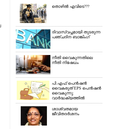
തൊഴിൽ എവിടെ???
ല
ദിവാസ്വപ്നമായി തുടരുന്ന
പഞ്ചദിന ബാങ്കിംഗ്
നീതി വൈകുന്നതിലെ
നീതി നിഷേധം
പി.എഫ് പെൻഷൻ
വൈകരുത് EPS പെൻഷൻ
വൈകുന്നു:
വാർദ്ധക്യത്തിൽ
×
പെൻഷൻകാർ
ബുദ്ധിമുട്ടിൽ*(കത്ത്)
ശാശ്വതമായ
ജീവിതദർശനം