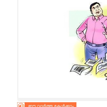
CINEMA
OPINION
PHOTOS
LIFESTYLE
SPIRITUAL
INFO+
ART
ASTRO
ഈ വാർത്ത കേൾക്കാം