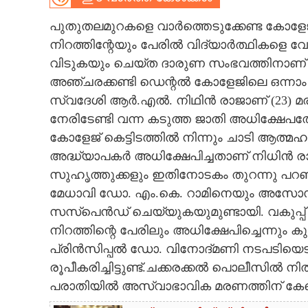
CARTOONS
പുതുതലമുറകളെ വാർത്തെടുക്കേണ്ട കോളേ
നിറത്തിന്റേയും പേരിൽ വിദ്യാർത്ഥികളെ വ‌
വിടുകയും ചെയ്ത ദാരുണ സംഭവത്തിനാണ് ക
LITERATURE
അഞ്ചരക്കണ്ടി ഡെന്റൽ കോളേജിലെ ഒന്നാം
സ്വദേശി ആർ.എൽ. നിഥിൻ രാജാണ് (23) മരി
ZOOM
നേരിടേണ്ടി വന്ന കടുത്ത ജാതി അധിക്ഷേപ
കോളേജ് കെട്ടിടത്തിൽ നിന്നും ചാടി ആത്മ
CONTACT US
അദ്ധ്യാപകർ അധിക്ഷേപിച്ചതാണ് നിധിൻ രാ
സുഹൃത്തുക്കളും ഇതിനോടകം തുറന്നു പറഞ്ഞ
മേധാവി ഡോ. എം.കെ. റാമിനെയും അസോസ
സസ്‌പെൻഡ് ചെയ്യുകയുമുണ്ടായി. വകുപ്പ് മേ
നിറത്തിന്റെ പേരിലും അധിക്ഷേപിച്ചെന്നും
പ്രിൻസിപ്പൽ ഡോ. വിനോദ്മണി നടപടിയെട
രൂപീകരിച്ചിട്ടുണ്ട്.
ചക്കരക്കൽ പൊലീസിൽ നി
പരാതിയിൽ അസ്വാഭാവിക മരണത്തിന് കേസെട