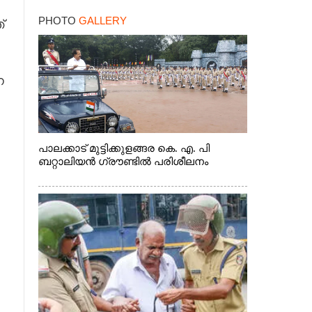
PHOTO
GALLERY
്
ന
പാലക്കാട് മുട്ടിക്കുളങ്ങര കെ. എ. പി
ബറ്റാലിയൻ ഗ്രൗണ്ടിൽ പരിശീലനം