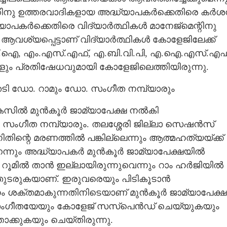
്തിനു ഉത്തരവാദികളായ അദ്ധ്യാപകർക്കെതിരെ കർ
ാപകർക്കെതിരെ വിദ്യാർത്ഥികൾ മാനേജ്മെന്റിനു
ശ്യപ്പെട്ടാണ് വിദ്യാർത്ഥികൾ കോളേജിലേക്ക്
എഫ്.ഐ, എം.എസ്.എഫ്, എ.ബി.വി.പി, എ.ഐ.എസ്.എഫ
ും പ്രതിഷേധവുമായി കോളേജിലെത്തിയിരുന്നു.
േടി ഡോ. റാമും ഡോ. സംഗീത നമ്പ്യാരും
 കേസിൽ മുൻകൂർ ജാമ്യാപേക്ഷ നൽകി
സംഗീത നമ്പ്യാരും. തലശ്ശേരി ജില്ലാ സെഷൻസ്
ിന്റെ മരണത്തിൽ പങ്കില്ലെന്നും ആത്മഹത്യയ്ക്ക്
്നും അദ്ധ്യാപകർ മുൻകൂർ ജാമ്യാപേക്ഷയിൽ
്റെ റൂമിൽ താൻ ഇല്ലായിരുന്നുവെന്നും റാം ഹർജിയിൽ
തുടരുകയാണ്. ഇരുവരെയും പിടികൂടാൻ
ശക്തമാകുന്നതിനിടെയാണ് മുൻകൂർ ജാമ്യാപേക്ഷ
ം സംഗീതയേയും കോളേജ് സസ്‌പെൻഡ് ചെയ്യുകയും
താക്കുകയും ചെയ്തിരുന്നു.