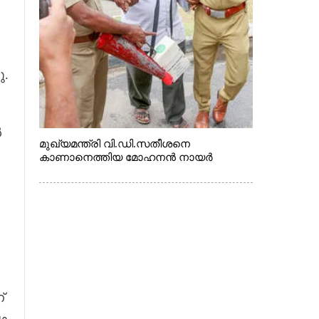
ു.
ൽ
മുഖ്യമന്ത്രി വി.ഡി.സതീശനെ
കാണാനെത്തിയ മോഹനൻ നായർ
്
ം