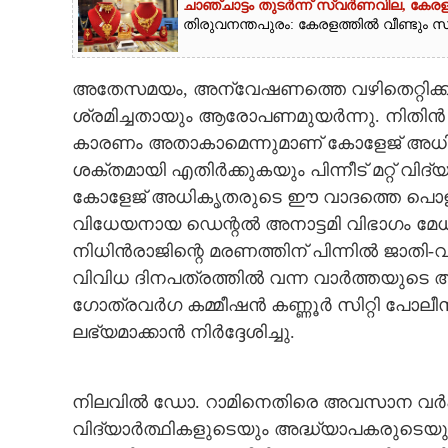
ചാഞ്ചാട്ടം തുടർന്ന് സ്വർണവില, കേരള
തിരുവനന്തപുരം: കേരളത്തിൽ വീണ്ടും സ്വ
അതേസമയം, അന്വേഷണത്തെ വഴിതെറ്റിക്
ശ്രമിച്ചതായും ആരോപണമുയർന്നു. നിതിൻ 
കാരണം അതാകാമെന്നുമാണ് കോളേജ് അധികൃ
ശക്തമായി എതിർക്കുകയും പിന്നീട് മറ്റ് വ
കോളേജ് അധികൃതരുടെ ഈ വാദത്തെ പൊള
വിധേയനായ ഡെന്റൽ അനാട്ടമി വിഭാഗം മേ
നിധിൻരാജിന്റെ മരണത്തിന് പിന്നിൽ ജാത
വിവിധ ദിനപത്രത്തിൽ വന്ന വാർത്തയുടെ അ
ഗോത്രവർഗ കമ്മീഷൻ കണ്ണൂർ സിറ്റി പോലീസ് 
ലഭ്യമാക്കാൻ നിർദ്ദേശിച്ചു.
നിലവിൽ ഡോ. റാമിനെതിരെ അവസാന വർഷ വിദ്
വിദ്യാർത്ഥികളുടെയും അദ്ധ്യാപകരുടെയും