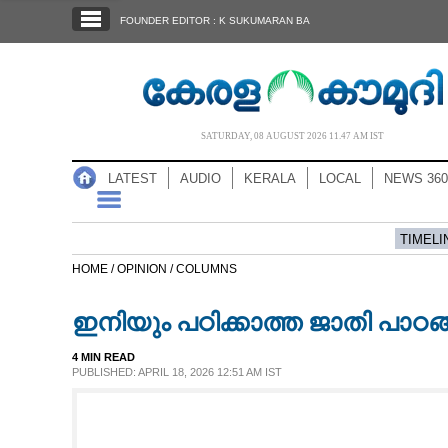
SECTIONS
FOUNDER EDITOR : K SUKUMARAN BA
HOME
LATEST
AUDIO
SATURDAY, 08 AUGUST 2026 11.47 AM IST
NOTIFIED NEWS
LATEST
AUDIO
KERALA
LOCAL
NEWS 360
POLL
KERALA
TIMELI
HOME /
OPINION /
COLUMNS
LOCAL
ഇനിയും പഠിക്കാത്ത ജാതി പാഠങ
NEWS 360
4 MIN READ
PUBLISHED: APRIL 18, 2026 12:51 AM IST
CASE DIARY