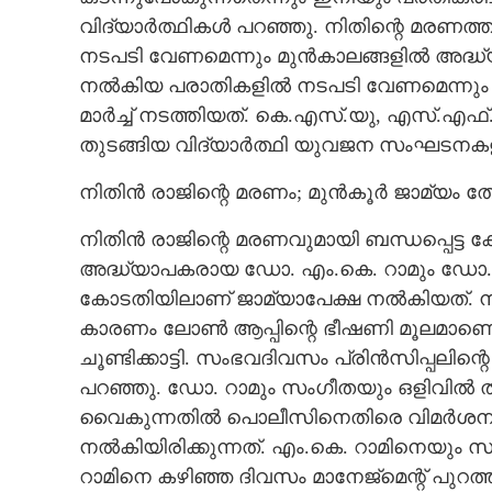
വിദ്യാർത്ഥികൾ പറഞ്ഞു. നിതിന്റെ മരണത
നടപടി വേണമെന്നും മുൻകാലങ്ങളിൽ അദ്ധ്യ
നൽകിയ പരാതികളിൽ നടപടി വേണമെന്നും ആവ
മാർച്ച് നടത്തിയത്. കെ.എസ്.യു, എസ്.
തുടങ്ങിയ വിദ്യാർത്ഥി യുവജന സംഘടനകള
നിതിൻ രാജിന്റെ മരണം; മുൻകൂർ ജാമ്യം ത
നിതിൻ രാജിന്റെ മരണവുമായി ബന്ധപ്പെട്ട
അദ്ധ്യാപകരായ ഡോ. എം.കെ. റാമും ഡോ. 
കോടതിയിലാണ് ജാമ്യാപേക്ഷ നൽകിയത്. നിത
കാരണം ലോൺ ആപ്പിന്റെ ഭീഷണി മൂലമാണെന
ചൂണ്ടിക്കാട്ടി. സംഭവദിവസം പ്രിൻസിപ്പലിന
പറഞ്ഞു. ഡോ. റാമും സംഗീതയും ഒളിവിൽ 
വൈകുന്നതിൽ പൊലീസിനെതിരെ വിമർശനം 
നൽകിയിരിക്കുന്നത്. എം.കെ. റാമിനെയു
റാമിനെ കഴിഞ്ഞ ദിവസം മാനേജ്‌മെന്റ് പുറത്