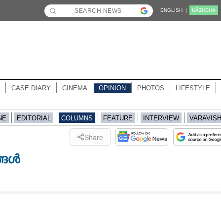
ENGLISH |
KĀZHCHA
CASE DIARY
CINEMA
OPINION
PHOTOS
LIFESTYLE
NE
EDITORIAL
COLUMNS
FEATURE
INTERVIEW
VARAVIS
Share
്ങൾ