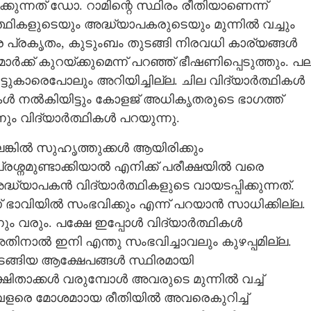
ുന്നത് ഡോ. റാമിന്റെ സ്ഥിരം രീതിയാണെന്ന്
ർത്ഥികളുടെയും അദ്ധ്യാപകരുടെയും മുന്നിൽ വച്ചും
 പ്രകൃതം, കുടുംബം തുടങ്ങി നിരവധി കാര്യങ്ങൾ
ർക്ക് കുറയ്ക്കുമെന്ന് പറഞ്ഞ് ഭീഷണിപ്പെടുത്തും. പ
 വീട്ടുകാരെപോലും അറിയിച്ചില്ല. ചില വിദ്യാർത്ഥികൾ
കൾ നൽകിയിട്ടും കോളജ് അധികൃതരുടെ ഭാഗത്ത്
നും വിദ്യാർത്ഥികൾ പറയുന്നു.
ലെങ്കിൽ സുഹൃത്തുക്കൾ ആയിരിക്കും
ം പ്രശ്നമുണ്ടാക്കിയാൽ എനിക്ക് പരീക്ഷയിൽ വരെ
്ധ്യാപകൻ വിദ്യാർത്ഥികളുടെ വായടപ്പിക്കുന്നത്.
 ഭാവിയിൽ സംഭവിക്കും എന്ന് പറയാൻ സാധിക്കില്ല.
നും വരും. പക്ഷേ ഇപ്പോൾ വിദ്യാർത്ഥികൾ
നാൽ ഇനി എന്തു സംഭവിച്ചാവലും കുഴപ്പമില്ല.
തുടങ്ങിയ ആക്ഷേപങ്ങൾ സ്ഥിരമായി
Share this link
് രക്ഷിതാക്കൾ വരുമ്പോൾ അവരുടെ മുന്നിൽ വച്ച്
 വളരെ മോശമാായ രീതിയിൽ അവരെകുറിച്ച്