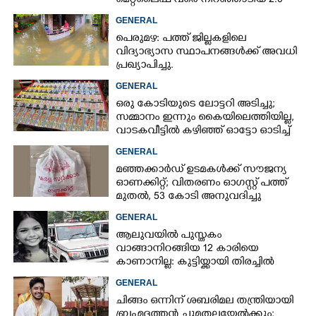
മെറ്റ്‌ലൈഫ് വരെ നിറഞ്ഞാടിയ 2.0
GENERAL
പെരുമഴ: പത്ത് ജില്ലകളിലെ
വിദ്യാഭ്യാസ സ്ഥാപനങ്ങൾക്ക് അവധി
പ്രഖ്യാപിച്ചു.
GENERAL
ഒരു കോടിയുടെ ലോട്ടറി അടിച്ചു;
സമ്മാനം ഇന്നും കൈയിലെത്തിയില്ല,
വാടകവീട്ടിൽ കഴിഞ്ഞ് ഓട്ടോ ഓടിച്ച്
73കാരൻ
GENERAL
മഞ്ഞക്കാർഡ് ഉടമകൾക്ക് സൗജന്യ
ഓണക്കിറ്റ്; വിതരണം ഓഗസ്റ്റ് പത്ത്
മുതൽ, 53 കോടി അനുവദിച്ചു
GENERAL
ആലുവയിൽ പുസ്തകം
വാങ്ങാനിറങ്ങിയ 12 കാരിയെ
കാണാനില്ല: കുട്ടിയ്ക്കായി തിരച്ചിൽ
GENERAL
ചിങ്ങം ഒന്നിന് ശബരിമല തന്ത്രിയായി
ബ്രഹ്മദത്തൻ ചുമതലയേൽക്കും;