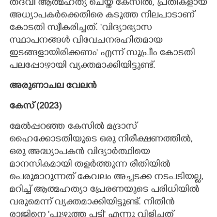
തദ്‌വി ആത്മഹത്യ ചെയ്ത കേസിൽ, പ്രതികളായ
അധ്യാപകർക്കെതിരെ കടുത്ത നിലപാടാണ്
കോടതി സ്വീകരിച്ചത്. 'വിദ്യാഭ്യാസ
സ്ഥാപനങ്ങൾ വിവേചനരഹിതമായ
ഇടങ്ങളായിരിക്കണം" എന്ന് സുപ്രീം കോടതി
പലപ്പോഴായി വ്യക്തമാക്കിയിട്ടുണ്ട്.
അരുണാചല വേലൻ
കേസ് (2023)
​മേൽപ്പറഞ്ഞ കേസിൽ മദ്രാസ്
ഹൈക്കോടതിയുടെ ഒരു നിരീക്ഷണത്തിൽ,
ഒരു അദ്ധ്യാപകൻ വിദ്യാർത്ഥിയെ
മാനസികമായി തളർത്തുന്ന രീതിയിൽ
പെരുമാറുന്നത് കേവലം അച്ചടക്ക നടപടിയല്ല,
മറിച്ച് ആത്മഹത്യാ പ്രേരണയുടെ പരിധിയിൽ
വരുമെന്ന് വ്യക്തമാക്കിയിട്ടുണ്ട്. നിതിൻ
രാജിനെ 'പുഴുത്ത പട്ടി" എന്നു വിളിച്ചത്