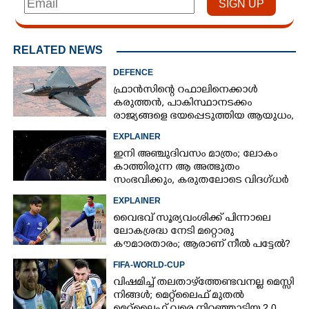
RELATED NEWS
DEFENCE
ഫ്രാൻസിന്റെ റഫാലിനെക്കാൾ
കരുത്തൻ,​ പാകിസ്ഥാനടക്കം
രാജ്യങ്ങളെ ഭയപ്പെടുത്തിയ ആയുധം,​
ഇന്ത്യ നിർമ്മിച്ച എണ്ണം 100ലേക്ക്
EXPLAINER
ഇനി അഞ്ചുദിവസം മാത്രം; ലോകം
കാത്തിരുന്ന ആ അത്ഭുതം
സംഭവിക്കും, കരുതലോടെ വിദഗ്ധർ
EXPLAINER
വൈഭവ് സൂര്യവംശിക്ക് പിന്നാലെ
ലോകശ്രദ്ധ നേടി മറ്റൊരു
കൗമാരതാരം; ആരാണ് നീൽ പട്ടേൽ?
FIFA-WORLD-CUP
വിഷമിച്ച് തലതാഴ്‌ത്തേണ്ടവനല്ല മെസ്സി
നിങ്ങള്‍; മെറ്റ്‌ലൈഫ് മുതല്‍