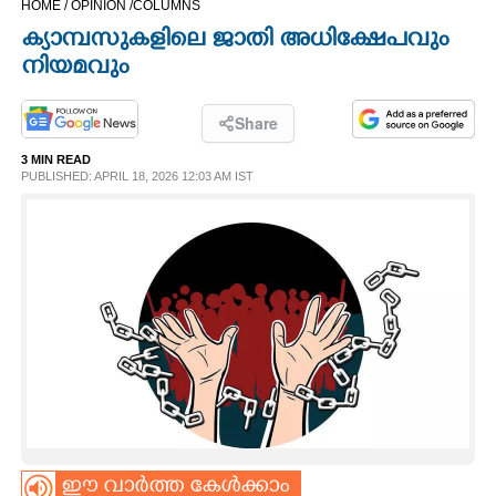
HOME /
OPINION /
COLUMNS
CINEMA
ക്യാമ്പസുകളിലെ ജാതി അധിക്ഷേപവും
നിയമവും
OPINION
Share
PHOTOS
3 MIN READ
PUBLISHED: APRIL 18, 2026 12:03 AM IST
LIFESTYLE
SPIRITUAL
INFO+
ART
ASTRO
ഈ വാർത്ത കേൾക്കാം