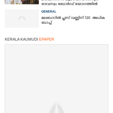
ദേവസ്വം ബോർഡ് യോഗത്തിൽ
തീരുമാനം
GENERAL
മലബാറിൽ പ്ലസ് വണ്ണിന് 120 അധിക
ബാച്ച്
KERALA KAUMUDI
EPAPER