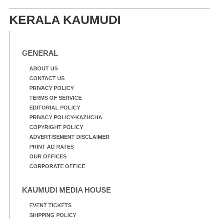
കിടങ്ങന്നൂർ റോഡിന്
ഇന്നലെത്തെ
സമീപം പ്രവർത്തിക്കു
കാഴ്ച.രക്ഷാപ്രവർത്തന
KERALA KAUMUDI
ആറന്മുള തട്ടുകട കഴുകി
ത്തിന് ഓച്ചിറ അഴിക്കലിൽ
വൃത്തിയാക്കുന്നു.
നിന്ന്എത്തിച്ച ബോട്ടും.
GENERAL
ABOUT US
CONTACT US
PRIVACY POLICY
TERMS OF SERVICE
EDITORIAL POLICY
PRIVACY POLICY-KAZHCHA
COPYRIGHT POLICY
ADVERTISEMENT DISCLAIMER
PRINT AD RATES
OUR OFFICES
CORPORATE OFFICE
KAUMUDI MEDIA HOUSE
EVENT TICKETS
SHIPPING POLICY