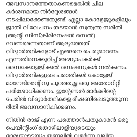
അവസാനത്തേതാകണമെങ്കിൽ ചില
കർശനമായ നിർദ്ദേശങ്ങൾ
നടപ്പിലാക്കേണ്ടതുണ്ട്. എല്ലാ കോളേജുകളിലും
ജാതി വിവേചനം തടയാൻ സ്വതന്ത്ര സമിതി
(ആന്റി ഡിസ്ക്രിമിനേഷൻ സെൽ)​
വേണമെന്നതാണ് ആദ്യത്തേത്.
വിദ്യാർത്ഥികളോട് എങ്ങനെ പെരുമാറണം
എന്നതിനെക്കുറിച്ച് അദ്ധ്യാപകർക്ക്
സൈക്കോളജിക്കൽ സെഷനുകൾ നൽകണം.
വിദ്യാർത്ഥികളുടെ പരാതികൾ കോളേജ്
മാനേജ്മെന്റിനു പുറത്തുള്ള ഒരു അതോറിറ്റി
പരിശോധിക്കണം. ഇന്റേണൽ മാർക്കിന്റെ
പേരിൽ വിദ്യാർത്ഥികളെ ഭീഷണിപ്പെടുത്തുന്ന
രീതി അവസാനിപ്പിക്കണം.
​നിതിൻ രാജ് എന്ന പത്തൊൻപതുകാരൻ ഒരു
പെയിന്റിംഗ് തൊഴിലാളിയുടെയും
ഭാര്യയുടെയും തണലിൽ വളർന്ന വലിയ