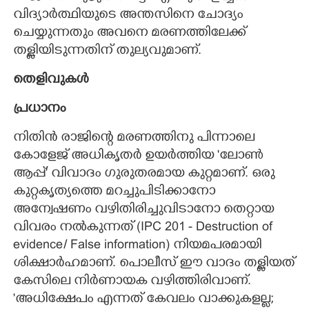
വിദ്യാർത്ഥിയുടെ അന്തസിനെ ചോദ്യം
ചെയ്യുന്നതും അവനെ മരണത്തിലേക്ക്
തള്ളിയിടുന്നതിന് തുല്യവുമാണ്.
തെളിവുകൾ
പ്രധാനം
​നിതിൻ രാജിന്റെ മരണത്തിനു പിന്നാലെ
കോളേജ് അധികൃതർ ഉയർത്തിയ 'ലോൺ
ആപ്പ്" വിവാദം ഗുരുതരമായ കുറ്റമാണ്. ഒരു
കുറ്റകൃത്യത്തെ മറച്ചുപിടിക്കാനോ
അന്വേഷണം വഴിതിരിച്ചുവിടാനോ തെറ്റായ
വിവരം നൽകുന്നത് (IPC 201 - Destruction of
evidence/ False information) നിയമപരമായി
ശിക്ഷാർഹമാണ്. പൊലീസ് ഈ വാദം തള്ളിയത്
കേസിലെ നിർണായക വഴിത്തിരിവാണ്. ​
"അധിക്ഷേപം എന്നത് കേവലം വാക്കുകളല്ല;