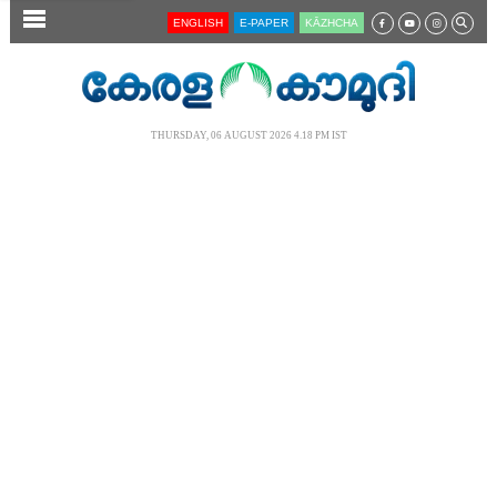
SECTIONS
ENGLISH
E-PAPER
KĀZHCHA
HOME
LATEST
THURSDAY, 06 AUGUST 2026 4.18 PM IST
AUDIO
NOTIFIED NEWS
POLL
KERALA
LOCAL
NEWS 360
CASE DIARY