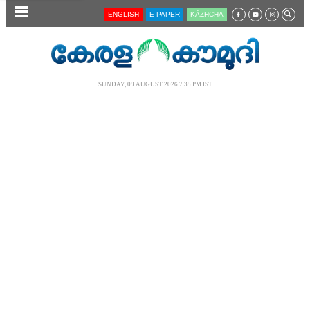
SECTIONS
ENGLISH
E-PAPER
KĀZHCHA
HOME
LATEST
SUNDAY, 09 AUGUST 2026 7.35 PM IST
AUDIO
NOTIFIED NEWS
POLL
KERALA
LOCAL
NEWS 360
CASE DIARY