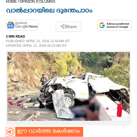
HOME /
OPINION /
COLUMNS
CINEMA
വാൽപ്പാറയിലെ ദുരന്തപാഠം
OPINION
Share
3 MIN READ
PHOTOS
PUBLISHED: APRIL 21, 2026 12:44 AM IST
UPDATED: APRIL 21, 2026 06:23 AM IST
LIFESTYLE
SPIRITUAL
INFO+
ART
ASTRO
ഈ വാർത്ത കേൾക്കാം