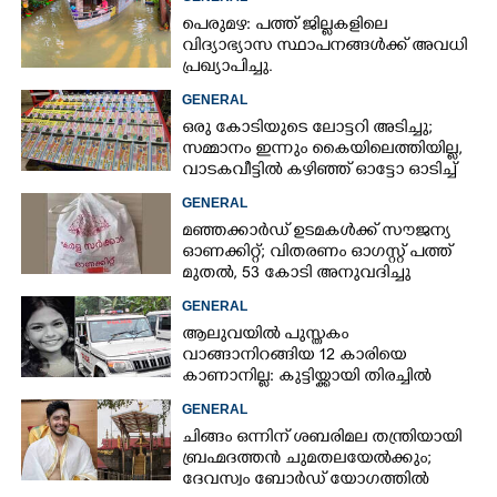
പെരുമഴ: പത്ത് ജില്ലകളിലെ
വിദ്യാഭ്യാസ സ്ഥാപനങ്ങൾക്ക് അവധി
പ്രഖ്യാപിച്ചു.
GENERAL
ഒരു കോടിയുടെ ലോട്ടറി അടിച്ചു;
സമ്മാനം ഇന്നും കൈയിലെത്തിയില്ല,
വാടകവീട്ടിൽ കഴിഞ്ഞ് ഓട്ടോ ഓടിച്ച്
73കാരൻ
GENERAL
മഞ്ഞക്കാർഡ് ഉടമകൾക്ക് സൗജന്യ
ഓണക്കിറ്റ്; വിതരണം ഓഗസ്റ്റ് പത്ത്
മുതൽ, 53 കോടി അനുവദിച്ചു
GENERAL
ആലുവയിൽ പുസ്തകം
വാങ്ങാനിറങ്ങിയ 12 കാരിയെ
കാണാനില്ല: കുട്ടിയ്ക്കായി തിരച്ചിൽ
GENERAL
ചിങ്ങം ഒന്നിന് ശബരിമല തന്ത്രിയായി
ബ്രഹ്മദത്തൻ ചുമതലയേൽക്കും;
ദേവസ്വം ബോർഡ് യോഗത്തിൽ