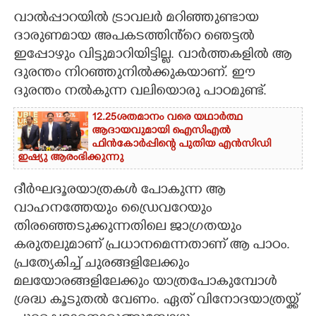
വാൽപ്പാറയിൽ ട്രാവലർ മറിഞ്ഞുണ്ടായ
CARTOONS
ദാരുണമായ അപകടത്തിൻ്റെ ഞെട്ടൽ
ഇപ്പോഴും വിട്ടുമാറിയിട്ടില്ല. വാർത്തകളിൽ ആ
LITERATURE
ദുരന്തം നിറഞ്ഞുനിൽക്കുകയാണ്. ഈ
ദുരന്തം നൽകുന്ന വലിയൊരു പാഠമുണ്ട്.
ZOOM
12.25ശതമാനം വരെ യഥാർത്ഥ
ആദായവുമായി ഐസിഎൽ
ഫിൻകോർപ്പിന്റെ പുതിയ എൻസിഡി
CONTACT US
ഇഷ്യു ആരംഭിക്കുന്നു
ദീർഘദൂരയാത്രകൾ പോകുന്ന ആ
വാഹനത്തേയും ഡ്രെെവറേയും
തിരഞ്ഞെടുക്കുന്നതിലെ ജാഗ്രതയും
കരുതലുമാണ് പ്രധാനമെന്നതാണ് ആ പാഠം.
പ്രത്യേകിച്ച് ചുരങ്ങളിലേക്കും
മലയോരങ്ങളിലേക്കും യാത്രപോകുമ്പോൾ
ശ്രദ്ധ കൂടുതൽ വേണം. ഏത് വിനോദയാത്രയ്ക്ക്