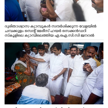
ദുരിതാശ്വാസ ക്യാമ്പുകൾ സന്ദർശിക്കുന്ന വേളയിൽ
ചമ്പക്കുളം സെന്റ് മേരീസ് ഹയർ സെക്കൻഡറി
സ്കൂളിലെ ക്യാമ്പിലെത്തിയ എ.ഐ.സി.സി ജനറൽ
സെക്രട്ടറി കെ.സി വേണുഗോപാൽ എം.പി കുരുന്നിനെ
എടുത്ത് ലാളിച്ചപ്പോൾ. സഹകരണ-എക്സൈസ്
വകുപ്പ് മന്ത്രി എം. ലിജു, കൃഷിവകുപ്പ് മന്ത്രി ടി. സിദ്ദിഖ്,
റെജി ചെറിയാൻ എം. എൽ. എ എന്നിവർ സമീപം