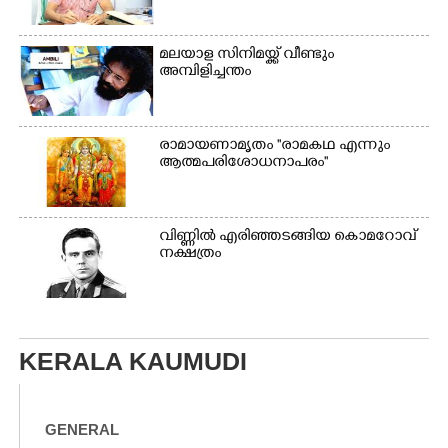
മലയാള സിനിമയ്ക്ക് വീണ്ടും
അമ്പിളിച്ചന്തം
രാമായണാമൃതം ''രാമകഥ എന്നും
ആത്മപരിശോധനാപരം''
വി​ണ്ണി​ൽ​ ​എ​രി​ഞ്ഞ​ട​ങ്ങിയ കൊ​മ​റോ​വ് ​
ന​ക്ഷ​ത്രം
KERALA KAUMUDI
GENERAL