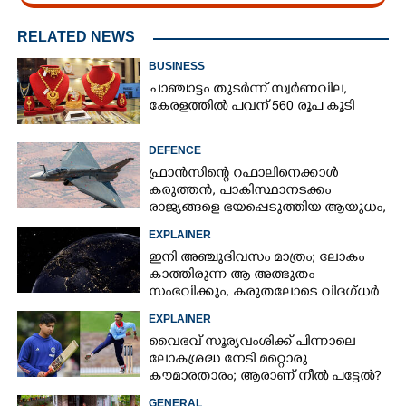
RELATED NEWS
BUSINESS
ചാഞ്ചാട്ടം തുടർന്ന് സ്വർണവില,
കേരളത്തിൽ പവന് 560 രൂപ കൂടി
DEFENCE
ഫ്രാൻസിന്റെ റഫാലിനെക്കാൾ
കരുത്തൻ,​ പാകിസ്ഥാനടക്കം
രാജ്യങ്ങളെ ഭയപ്പെടുത്തിയ ആയുധം,​
ഇന്ത്യ നിർമ്മിച്ച എണ്ണം 100ലേക്ക്
EXPLAINER
×
Share this link
ഇനി അഞ്ചുദിവസം മാത്രം; ലോകം
കാത്തിരുന്ന ആ അത്ഭുതം
സംഭവിക്കും, കരുതലോടെ വിദഗ്ധർ
EXPLAINER
വൈഭവ് സൂര്യവംശിക്ക് പിന്നാലെ
ലോകശ്രദ്ധ നേടി മറ്റൊരു
Copy Link
കൗമാരതാരം; ആരാണ് നീൽ പട്ടേൽ?
GENERAL