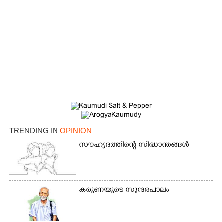
TRENDING IN
OPINION
സൗഹൃദത്തിന്റെ സിദ്ധാന്തങ്ങൾ
കരുണയുടെ സുന്ദരപാലം