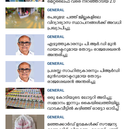
മെറ്റ്‌ലൈഫ് വരെ നിറഞ്ഞാടിയ 2.0
GENERAL
പെരുമഴ: പത്ത് ജില്ലകളിലെ
വിദ്യാഭ്യാസ സ്ഥാപനങ്ങൾക്ക് അവധി
പ്രഖ്യാപിച്ചു.
GENERAL
എഴുത്തുകാരനും പി.ആർ.ഡി മുൻ
ഡയറക്ടറുമായ തോട്ടം രാജശേഖരൻ
അന്തരിച്ചു
GENERAL
പ്രശസ്ത സാഹിത്യകാരനും പിആർഡി
മുൻഡയറക്ടറുമായ തോട്ടം
രാജശേഖരൻ അന്തരിച്ചു
GENERAL
ഒരു കോടിയുടെ ലോട്ടറി അടിച്ചു;
സമ്മാനം ഇന്നും കൈയിലെത്തിയില്ല,
വാടകവീട്ടിൽ കഴിഞ്ഞ് ഓട്ടോ ഓടിച്ച്
73കാരൻ
GENERAL
മഞ്ഞക്കാർഡ് ഉടമകൾക്ക് സൗജന്യ