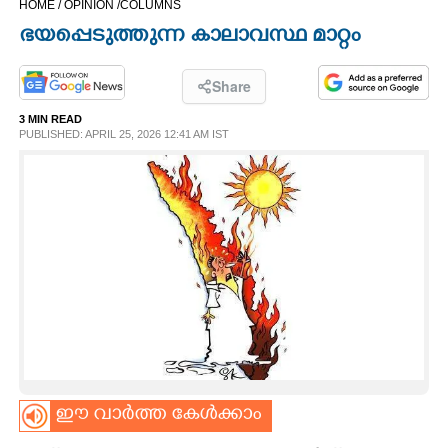
HOME /
OPINION /
COLUMNS
CINEMA
ഭയപ്പെടുത്തുന്ന കാലാവസ്ഥ മാറ്റം
OPINION
Share
3 MIN READ
PHOTOS
PUBLISHED: APRIL 25, 2026 12:41 AM IST
LIFESTYLE
SPIRITUAL
INFO+
ART
ഈ വാർത്ത കേൾക്കാം
ASTRO