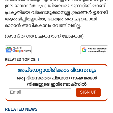
ഈ യാഥാർത്ഥ്യം വലിയൊരു മുന്നറിയിപ്പാണ്.
പ്രകൃതിയെ വീണ്ടെടുക്കാനുള്ള ശ്രമങ്ങൾ ഉടനടി
ആരംഭിച്ചില്ലെങ്കിൽ, കേരളം ഒരു ചൂളയായി
മാറാൻ അധികകാലം വേണ്ടിവരില്ല.
(ശാസ്ത്ര ഗവേഷകനാണ് ലേഖകൻ)
RELATED TOPICS:
1
×
Share this link
അപ്ഡേറ്റായിരിക്കാം ദിവസവും
ഒരു ദിവസത്തെ പ്രധാന സംഭവങ്ങൾ
നിങ്ങളുടെ ഇൻബോക്സിൽ
Copy Link
RELATED NEWS