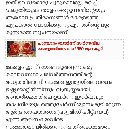
ഇത് വെറുമൊരു ചൂടുകാലമല്ല, മറിച്ച്
പ്രകൃതിയുടെ താളം തെറ്റുന്നതിന്റെയും
CARTOONS
ആഗോള പ്രതിഭാസങ്ങൾ കേരളത്തെ
എപ്രകാരം ബാധിക്കുന്നു എന്നതിന്റെയും
LITERATURE
കൃത്യമായ സൂചനയാണ്.
ZOOM
ചാഞ്ചാട്ടം തുടർന്ന് സ്വർണവില,
കേരളത്തിൽ പവന് 560 രൂപ കൂടി
CONTACT US
കേരളം ഇന്ന് ഭയപ്പെടുത്തുന്ന ഒരു
കാലാവസ്ഥാ പരിവർത്തനത്തിന്റെ
മദ്ധ്യത്തിലാണ്. വടക്കേ ഇന്ത്യയിലെ വരണ്ട
ഉഷ്ണക്കാറ്റിൽനിന്നും വ്യത്യസ്തമായി,
അന്തരീക്ഷത്തിലെ ഉയർന്ന ഈർപ്പവും
താപനിലയും ഒത്തുചേർന്ന് ശ്വാസംമുട്ടിക്കുന്ന
ആർദ്ര താപതരംഗം (ഹ്യൂമിഡ് ഹീറ്റ്‌വേവ്)
എന്ന അവസ്ഥ ഇവിടെ
സംജാതമായിരിക്കുന്നു. ഇത് വെറുമൊരു