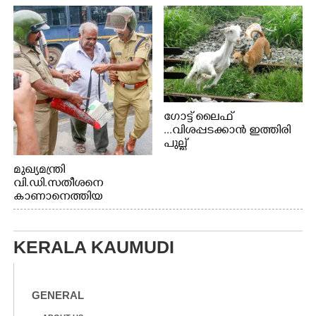
ഗോട്ട് ലൈഫ്
...വിശപ്പടക്കാൻ ഇത്തിരി
പുല്ല്
തിന്നാനെത്തിയതാണ്
മുഖ്യമന്ത്രി
ആട്. തെരുവ് നായ്ക്കൾ
വി.ഡി.സതീശനെ
കടിച്ച് കീറാൻ വന്നതോടെ
കാണാനെത്തിയ
വയറിന്റെ ആന്തൽ മറന്ന്
മോഹനൻ നായർ
ജീവന് വേണ്ടിയായി ഓട്ടം.
എറണാകുളം
വാത്തുരുത്തിയിൽ
KERALA KAUMUDI
നിന്നുള്ള കാഴ്ച
GENERAL