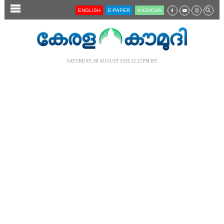
SECTIONS
ENGLISH
E-PAPER
KĀZHCHA
HOME
LATEST
SATURDAY, 08 AUGUST 2026 12.12 PM IST
AUDIO
NOTIFIED NEWS
POLL
KERALA
LOCAL
NEWS 360
CASE DIARY