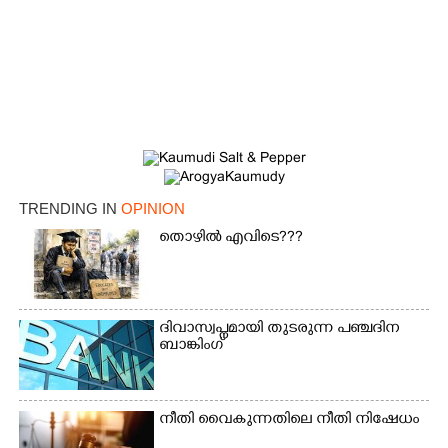
TRENDING IN
OPINION
തൊഴിൽ എവിടെ???
ദിവാസ്വപ്നമായി തുടരുന്ന പഞ്ചദിന
ബാങ്കിംഗ്
നീതി വൈകുന്നതിലെ നീതി നിഷേധം