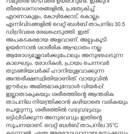
70മുതൽ 90%വരെ ഉയരാറുണ്ട്. ഇക്കുറി
തീരദേശനഗരങ്ങളിൽ, പ്രത്യേകിച്ച്
എറണാകുളം, കോഴിക്കോട്, കൊല്ലം
എന്നിവിടങ്ങളിൽ വെറ്റ് ബൾബ് താപനില 30.5
ഡിഗ്രിവരെ രേഖപ്പെടുത്തി. ഇത്
അപകടകരമായ അളവാണ്. അല്പംകൂടി
ഉയർന്നാൽ ശാരീരിക ആഘാതം നല്ല
ആരോഗ്യമുള്ളവർക്കുപോലും അനുഭപ്പെടുന്ന
കാലഘട്ടം. രോഗികൾ, പ്രായം ചെന്നവർ
തുടങ്ങിയവർക്ക് ഹാനിയുളവാക്കുന്ന
അന്തരീക്ഷസ്ഥിതിയാണിത്. വായുവിൽ
ഈർപ്പം അമിതമാകുമ്പോൾ വിയർപ്പ്
ഇല്ലാതാകുകയും ശരീരത്തിന്റെ ആന്തരിക
താപനില നിയന്ത്രിക്കാൻ കഴിയാതെ വരികയും
ചെയ്യുന്നു. ശരീരത്തിൽ വഴുവഴുപ്പും
ഒട്ടിപ്പിടിക്കുന്ന അനുഭവവും ഇതിന്റെ
സൂചനയാണ്. വെറ്റ് ബൾബ് താപനില 35°C
കടന്നാൽ, എത്ര ആരോഗ്യവാനായ മനുഷ്യനും