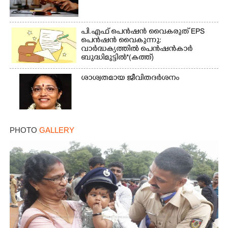
പി.എഫ് പെൻഷൻ വൈകരുത് EPS
പെൻഷൻ വൈകുന്നു:
വാർദ്ധക്യത്തിൽ പെൻഷൻകാർ
ബുദ്ധിമുട്ടിൽ*(കത്ത്)
ശാശ്വതമായ ജീവിതദർശനം
PHOTO
GALLERY