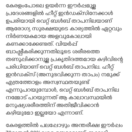
കേരളംപോലെ ഉയർന്ന ഈർപ്പമുള്ള
പ്രദേശങ്ങളിൽ ഹീറ്റ് ഇൻഡക്‌സിനേക്കാൾ
ഉപരിയായി വെറ്റ് ബൾബ് താപനിലയാണ്
ആരോഗ്യ സുരക്ഷയുടെ കാര്യത്തിൽ ഏറ്റവും
നിർണയകമായ അളവുകോലായി
കണക്കാക്കേണ്ടത്. വിയർപ്പ്
ബാഷ്പീകരിക്കുന്നതിലൂടെ ശരീരത്തെ
തണുപ്പിക്കാനുള്ള പ്രകൃതിദത്തമായ കഴിവിന്റെ
പരിധിയാണ് വെറ്റ് ബൾബ് താപനില. ഹീറ്റ്
ഇൻഡക്‌സ് (അനുഭവിക്കുന്ന താപം) നമുക്ക്
എത്രത്തോളം അസ്വസ്ഥതയുണ്ട്
എന്നുപറയുമ്പോൾ, വെറ്റ് ബൾബ് താപനില
നമ്മോട് പറയുന്നത് ആ കാലാവസ്ഥയിൽ
മനുഷ്യശരീരത്തിന് അതിജീവിക്കാൻ
കഴിയുമോ ഇല്ലയോ എന്നാണ്.
കേരളത്തിൽ പലപ്പോഴും അന്തരീക്ഷ ഈർപ്പം