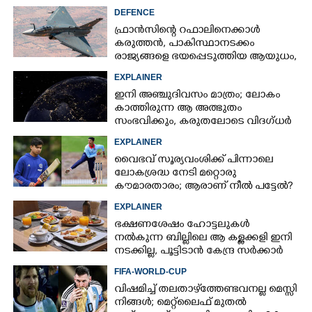
DEFENCE
ഫ്രാൻസിന്റെ റഫാലിനെക്കാൾ
കരുത്തൻ,​ പാകിസ്ഥാനടക്കം
രാജ്യങ്ങളെ ഭയപ്പെടുത്തിയ ആയുധം,​
ഇന്ത്യ നിർമ്മിച്ച എണ്ണം 100ലേക്ക്
EXPLAINER
ഇനി അഞ്ചുദിവസം മാത്രം; ലോകം
കാത്തിരുന്ന ആ അത്ഭുതം
സംഭവിക്കും, കരുതലോടെ വിദഗ്ധർ
EXPLAINER
വൈഭവ് സൂര്യവംശിക്ക് പിന്നാലെ
ലോകശ്രദ്ധ നേടി മറ്റൊരു
കൗമാരതാരം; ആരാണ് നീൽ പട്ടേൽ?
EXPLAINER
ഭക്ഷണശേഷം ഹോട്ടലുകൾ
നൽകുന്ന ബില്ലിലെ ആ കള്ളക്കളി ഇനി
നടക്കില്ല, പൂട്ടിടാൻ കേന്ദ്ര സർക്കാർ
FIFA-WORLD-CUP
വിഷമിച്ച് തലതാഴ്‌ത്തേണ്ടവനല്ല മെസ്സി
നിങ്ങള്‍; മെറ്റ്‌ലൈഫ് മുതല്‍