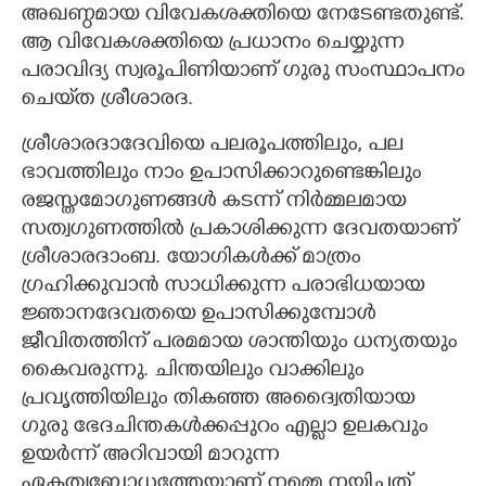
അഖണ്ഠമായ വിവേകശക്തിയെ നേടേണ്ടതുണ്ട്.
ആ വിവേകശക്തിയെ പ്രധാനം ചെയ്യുന്ന
പരാവിദ്യ സ്വരൂപിണിയാണ് ഗുരു സംസ്ഥാപനം
ചെയ്‌ത ശ്രീശാരദ.
ശ്രീശാരദാദേവിയെ പലരൂപത്തിലും, പല
ഭാവത്തിലും നാം ഉപാസിക്കാറുണ്ടെങ്കിലും
രജസ്തമോഗുണങ്ങൾ കടന്ന് നിർമ്മലമായ
സത്വഗുണത്തിൽ പ്രകാശിക്കുന്ന ദേവതയാണ്
ശ്രീശാരദാംബ. യോഗികൾക്ക് മാത്രം
ഗ്രഹിക്കുവാൻ സാധിക്കുന്ന പരാഭിധയായ
ജ്ഞാനദേവതയെ ഉപാസിക്കുമ്പോൾ
ജീവിതത്തിന് പരമമായ ശാന്തിയും ധന്യതയും
കൈവരുന്നു. ചിന്തയിലും വാക്കിലും
പ്രവൃത്തിയിലും തികഞ്ഞ അദ്വൈതിയായ
ഗുരു ഭേദചിന്തകൾക്കപ്പുറം എല്ലാ ഉലകവും
ഉയർന്ന് അറിവായി മാറുന്ന
ഏകത്വബോധത്തേയ്ക്കാണ് നമ്മെ നയിച്ചത്.