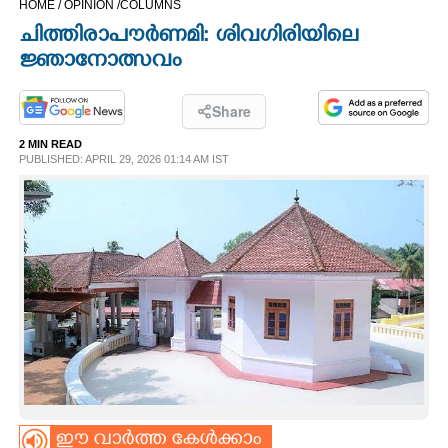
HOME /
OPINION /
COLUMNS
CINEMA
ചിത്തിരാപൗർണമി: ശിവഗിരിയിലെ
ജ്ഞാനോത്സവം
OPINION
Share
PHOTOS
2 MIN READ
PUBLISHED: APRIL 29, 2026 01:14 AM IST
LIFESTYLE
SPIRITUAL
INFO+
ART
ASTRO
ഈ വാർത്ത കേൾക്കാം