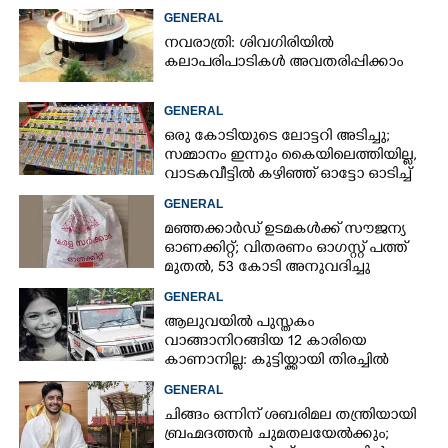
GENERAL
നവരാത്രി: ശിവഗിരിയിൽ
കലാപരിപാടികൾ അവതരിപ്പിക്കാം
GENERAL
ഒരു കോടിയുടെ ലോട്ടറി അടിച്ചു;
സമ്മാനം ഇന്നും കൈയിലെത്തിയില്ല,
വാടകവീട്ടിൽ കഴിഞ്ഞ് ഓട്ടോ ഓടിച്ച്
73കാരൻ
GENERAL
മഞ്ഞക്കാർഡ് ഉടമകൾക്ക് സൗജന്യ
ഓണക്കിറ്റ്; വിതരണം ഓഗസ്റ്റ് പത്ത്
മുതൽ, 53 കോടി അനുവദിച്ചു
GENERAL
ആലുവയിൽ പുസ്തകം
വാങ്ങാനിറങ്ങിയ 12 കാരിയെ
കാണാനില്ല: കുട്ടിയ്ക്കായി തിരച്ചിൽ
GENERAL
ചിങ്ങം ഒന്നിന് ശബരിമല തന്ത്രിയായി
ബ്രഹ്മദത്തൻ ചുമതലയേൽക്കും;