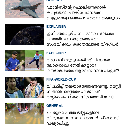
DEFENCE
ഫ്രാൻസിന്റെ റഫാലിനെക്കാൾ
കരുത്തൻ,​ പാകിസ്ഥാനടക്കം
രാജ്യങ്ങളെ ഭയപ്പെടുത്തിയ ആയുധം,​
ഇന്ത്യ നിർമ്മിച്ച എണ്ണം 100ലേക്ക്
EXPLAINER
ഇനി അഞ്ചുദിവസം മാത്രം; ലോകം
കാത്തിരുന്ന ആ അത്ഭുതം
സംഭവിക്കും, കരുതലോടെ വിദഗ്ധർ
EXPLAINER
വൈഭവ് സൂര്യവംശിക്ക് പിന്നാലെ
ലോകശ്രദ്ധ നേടി മറ്റൊരു
കൗമാരതാരം; ആരാണ് നീൽ പട്ടേൽ?
FIFA-WORLD-CUP
×
Share this link
വിഷമിച്ച് തലതാഴ്‌ത്തേണ്ടവനല്ല മെസ്സി
നിങ്ങള്‍; മെറ്റ്‌ലൈഫ് മുതല്‍
മെറ്റ്‌ലൈഫ് വരെ നിറഞ്ഞാടിയ 2.0
GENERAL
പെരുമഴ: പത്ത് ജില്ലകളിലെ
വിദ്യാഭ്യാസ സ്ഥാപനങ്ങൾക്ക് അവധി
Copy Link
പ്രഖ്യാപിച്ചു.