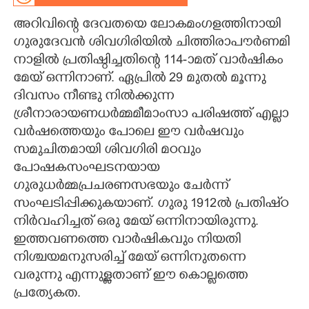
അറിവിന്റെ ദേവതയെ ലോകമംഗളത്തിനായി
CARTOONS
ഗുരുദേവൻ ശിവഗിരിയിൽ ചിത്തിരാപൗർണമി
നാളിൽ പ്രതിഷ്ഠിച്ചതിന്റെ 114-ാമത് വാർഷികം
LITERATURE
മേയ് ഒന്നിനാണ്. ഏപ്രിൽ 29 മുതൽ മൂന്നു
ദിവസം നീണ്ടു നിൽക്കുന്ന
ZOOM
ശ്രീനാരായണധർമ്മമീമാംസാ പരിഷത്ത് എല്ലാ
വർഷത്തെയും പോലെ ഈ വർഷവും
CONTACT US
സമുചിതമായി ശിവഗിരി മഠവും
പോഷകസംഘടനയായ
ഗുരുധർമ്മപ്രചരണസഭയും ചേർന്ന്
സംഘടിപ്പിക്കുകയാണ്. ഗുരു 1912ൽ പ്രതിഷ്‌ഠ
നിർവഹിച്ചത് ഒരു മേയ് ഒന്നിനായിരുന്നു.
ഇത്തവണത്തെ വാർഷികവും നിയതി
നിശ്ചയമനുസരിച്ച് മേയ് ഒന്നിനുതന്നെ
വരുന്നു എന്നുള്ളതാണ് ഈ കൊല്ലത്തെ
പ്രത്യേകത.