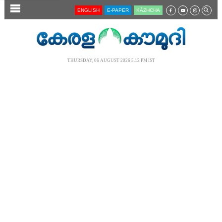
SECTIONS
ENGLISH
E-PAPER
KĀZHCHA
HOME
LATEST
THURSDAY, 06 AUGUST 2026 5.12 PM IST
AUDIO
NOTIFIED NEWS
POLL
KERALA
LOCAL
NEWS 360
CASE DIARY