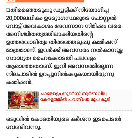

തിരഞ്ഞെടുപ്പു ഡ്യൂട്ടിക്ക് നിയോഗിച്ച
CARTOONS
20,000ലധികം ഉദ്യോഗസ്ഥരുടെ പോസ്റ്റൽ
വോട്ട് അവകാശം അവസാന നിമിഷം വരെ
LITERATURE
അനിശ്ചിതത്വത്തിലാക്കിയതിന്റെ
ഉത്തരവാദിത്വം തിരഞ്ഞെടുപ്പു കമ്മിഷന്
ZOOM
മാത്രമാണ്. ഇവർക്ക് അവസരം നൽകാനുള്ള
സാദ്ധ്യത ഹൈക്കോടതി പലവട്ടം
CONTACT US
ആരാഞ്ഞതാണ്. ഇനി അവസരമില്ലെന്ന
നിലപാടിൽ ഉറച്ചുനിൽക്കുകയായിരുന്നു
കമ്മിഷൻ.
ചാഞ്ചാട്ടം തുടർന്ന് സ്വർണവില,
കേരളത്തിൽ പവന് 560 രൂപ കൂടി
ഒടുവിൽ കോടതിയുടെ കർശന ഇടപെടൽ
വേണ്ടിവന്നു.