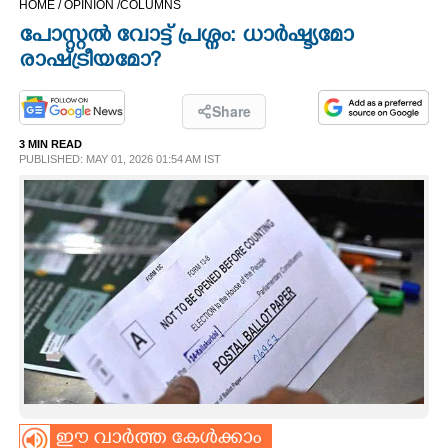
HOME /
OPINION /
COLUMNS
CINEMA
പോസ്റ്റൽ വോട്ട് പ്രശ്നം: ധാർഷ്ട്യമോ
രാഷ്ട്രീയമോ?
OPINION
Share
PHOTOS
3 MIN READ
PUBLISHED: MAY 01, 2026 01:54 AM IST
LIFESTYLE
SPIRITUAL
INFO+
ART
ASTRO
ഈ വാർത്ത കേൾക്കാം