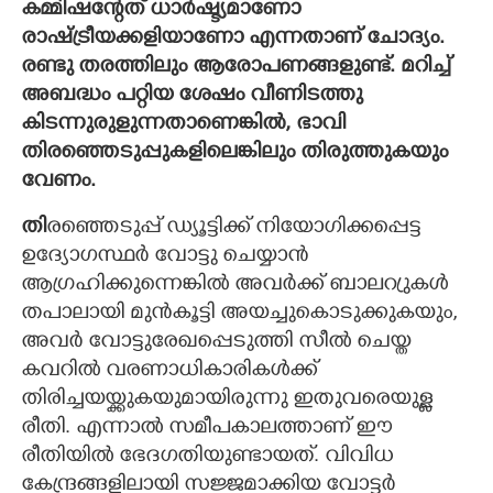
കമ്മിഷന്റേത് ധാർഷ്ട്യമാണോ
രാഷ്ട്രീയക്കളിയാണോ എന്നതാണ് ചോദ്യം.
രണ്ടു തരത്തിലും ആരോപണങ്ങളുണ്ട്. മറിച്ച്
അബദ്ധം പറ്റിയ ശേഷം വീണിടത്തു
കിടന്നുരുളുന്നതാണെങ്കിൽ, ഭാവി
തിരഞ്ഞെടുപ്പുകളിലെങ്കിലും തിരുത്തുകയും
വേണം.
തി
രഞ്ഞെടുപ്പ് ഡ്യൂട്ടിക്ക് നിയോഗിക്കപ്പെട്ട
ഉദ്യോഗസ്ഥർ വോട്ടു ചെയ്യാൻ
ആഗ്രഹിക്കുന്നെങ്കിൽ അവർക്ക് ബാലറ്രുകൾ
തപാലായി മുൻകൂട്ടി അയച്ചുകൊടുക്കുകയും,
അവർ വോട്ടുരേഖപ്പെടുത്തി സീൽ ചെയ്ത
കവറിൽ വരണാധികാരികൾക്ക്
തിരിച്ചയയ്ക്കുകയുമായിരുന്നു ഇതുവരെയുള്ള
രീതി. എന്നാൽ സമീപകാലത്താണ് ഈ
രീതിയിൽ ഭേദഗതിയുണ്ടായത്. വിവിധ
കേന്ദ്രങ്ങളിലായി സജ്ജമാക്കിയ വോട്ടർ