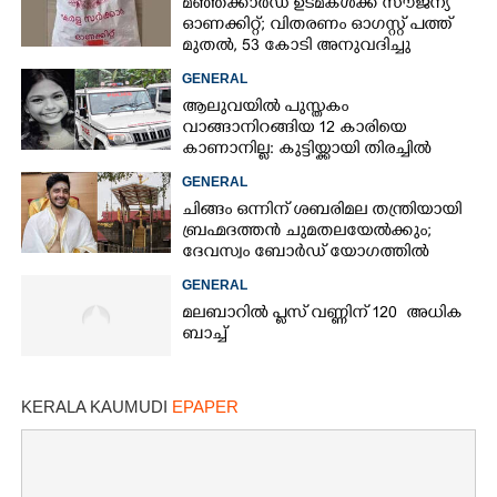
മഞ്ഞക്കാർഡ് ഉടമകൾക്ക് സൗജന്യ
ഓണക്കിറ്റ്; വിതരണം ഓഗസ്റ്റ് പത്ത്
മുതൽ, 53 കോടി അനുവദിച്ചു
GENERAL
ആലുവയിൽ പുസ്തകം
വാങ്ങാനിറങ്ങിയ 12 കാരിയെ
കാണാനില്ല: കുട്ടിയ്ക്കായി തിരച്ചിൽ
GENERAL
ചിങ്ങം ഒന്നിന് ശബരിമല തന്ത്രിയായി
ബ്രഹ്മദത്തൻ ചുമതലയേൽക്കും;
ദേവസ്വം ബോർഡ് യോഗത്തിൽ
തീരുമാനം
GENERAL
മലബാറിൽ പ്ലസ് വണ്ണിന് 120 അധിക
ബാച്ച്
KERALA KAUMUDI
EPAPER