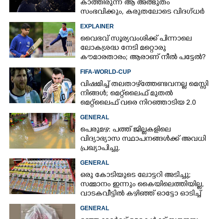
കാത്തിരുന്ന ആ അത്ഭുതം
സംഭവിക്കും, കരുതലോടെ വിദഗ്ധർ
EXPLAINER
വൈഭവ് സൂര്യവംശിക്ക് പിന്നാലെ
ലോകശ്രദ്ധ നേടി മറ്റൊരു
കൗമാരതാരം; ആരാണ് നീൽ പട്ടേൽ?
FIFA-WORLD-CUP
വിഷമിച്ച് തലതാഴ്‌ത്തേണ്ടവനല്ല മെസ്സി
നിങ്ങള്‍; മെറ്റ്‌ലൈഫ് മുതല്‍
മെറ്റ്‌ലൈഫ് വരെ നിറഞ്ഞാടിയ 2.0
GENERAL
പെരുമഴ: പത്ത് ജില്ലകളിലെ
വിദ്യാഭ്യാസ സ്ഥാപനങ്ങൾക്ക് അവധി
പ്രഖ്യാപിച്ചു.
GENERAL
ഒരു കോടിയുടെ ലോട്ടറി അടിച്ചു;
സമ്മാനം ഇന്നും കൈയിലെത്തിയില്ല,
വാടകവീട്ടിൽ കഴിഞ്ഞ് ഓട്ടോ ഓടിച്ച്
73കാരൻ
GENERAL