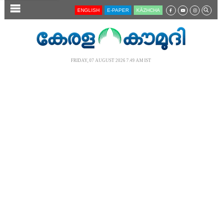
SECTIONS
ENGLISH
E-PAPER
KĀZHCHA
HOME
LATEST
FRIDAY, 07 AUGUST 2026 7.49 AM IST
AUDIO
NOTIFIED NEWS
POLL
KERALA
LOCAL
NEWS 360
CASE DIARY