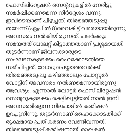
ഫെസിലിറ്രേഷൻ സെന്ററുകളിൽ നേരിട്ടു
സമർപ്പിക്കണമെന്ന നിർദ്ദേശം വന്നു.
ഇവിടെയാണ് പിഴച്ചത്. തിരഞ്ഞെടുപ്പു
തലേന്ന് (ഏപ്രിൽ 8)വൈകിട്ട് വരെയായിരുന്നു
അവസരം നൽകിയിരുന്നത്. പലർക്കും
സമയത്ത് ബാലറ്റ് കിട്ടാത്തതാണ് പ്രശ്നമായത്.
തുടർന്നാണ് ജീവനക്കാരുടെ
സംഘടനകളടക്കം ഹൈക്കോടതിയെ
സമീപിച്ചത്. വോട്ടു ചെയ്യാത്തവർക്ക്
തിരഞ്ഞെടുപ്പു കഴിഞ്ഞാലും പോസ്റ്റൽ
വോട്ടിന് അവസരം നൽണമെന്നായിരുന്നു
ആവശ്യം. എന്നാൽ വോട്ടർ ഫെസിലിറ്റേഷൻ
സെന്ററുകളടക്കം കെട്ടിപ്പൂട്ടിയതിനാൽ ഇനി
അവസരമില്ലെന്ന നിലപാടിൽ കമ്മിഷൻ
ഉറച്ചുനിന്നു. തുടർന്നാണ് ഹൈക്കോടതിക്ക്
രൂക്ഷമായ പ്രതികരണം വേണ്ടിവന്നത്.
തിരഞ്ഞെടുപ്പ് കമ്മിഷനായി രാപ്പകൽ