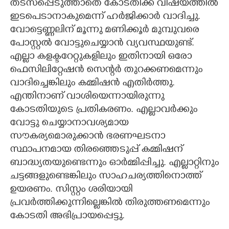
തടസപ്പെടുത്താതെ കോടതിക്ക് വിഷയത്തിൽ
ഇടപെടാനാകുമെന്ന് ഹർജിക്കാർ വാദിച്ചു.
വോട്ടെണ്ണലിന് മൂന്നു മണിക്കൂർ മുമ്പുവരെ
പോസ്റ്റൽ വോട്ടുചെയ്യാൻ വ്യവസ്ഥയുണ്ട്.
എല്ലാ കളക്ടറേറ്റുകളിലും ഇതിനായി ഒരോ
ഫെസിലിറ്റേഷൻ സെന്റർ തുറക്കണമെന്നും
വാദിച്ചെങ്കിലും കമ്മിഷൻ എതിർത്തു.
എന്തിനാണ് വാശിയെന്നായിരുന്നു
കോടതിയുടെ പ്രതികരണം. എല്ലാവർക്കും
വോട്ടു ചെയ്യാനാവശ്യമായ
സൗകര്യമൊരുക്കാൻ ഭരണഘടനാ
സ്ഥാപനമായ തിരഞ്ഞെടുപ്പ് കമ്മിഷന്
ബാദ്ധ്യതയുണ്ടെന്നും ഓർമ്മിപ്പിച്ചു. എല്ലാറ്റിനും
ചട്ടങ്ങളുണ്ടെങ്കിലും സാഹചര്യത്തിനൊത്ത്
ഉയരണം. സിസ്റ്റം ശരിയായി
പ്രവർത്തിക്കുന്നില്ലെങ്കിൽ തിരുത്തണമെന്നും
കോടതി അഭിപ്രായപ്പെട്ടു.