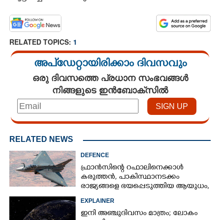
RELATED TOPICS:
1
അപ്ഡേറ്റായിരിക്കാം ദിവസവും
ഒരു ദിവസത്തെ പ്രധാന സംഭവങ്ങൾ
നിങ്ങളുടെ ഇൻബോക്സിൽ
×
Share this link
RELATED NEWS
DEFENCE
ഫ്രാൻസിന്റെ റഫാലിനെക്കാൾ
കരുത്തൻ,​ പാകിസ്ഥാനടക്കം
രാജ്യങ്ങളെ ഭയപ്പെടുത്തിയ ആയുധം,​
ഇന്ത്യ നിർമ്മിച്ച എണ്ണം 100ലേക്ക്
Copy Link
EXPLAINER
ഇനി അഞ്ചുദിവസം മാത്രം; ലോകം