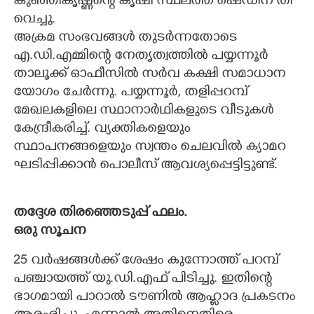
കുഞ്ഞികൃഷ്ണന്റെ കൃഷി സ്ഥലത്ത് ഷെഡിന് തീ
വെച്ചു.
അക്രമ സംഭവങ്ങൾ തുടർന്നതോടെ
എ.ഡി.എമ്മിന്റെ നേതൃത്വത്തിൽ പയ്യന്നൂർ
താലൂക്ക് ഓഫീസിൽ സർവ കക്ഷി സമാധാന
യോഗം ചേർന്നു. പയ്യന്നൂർ, തളിപ്പറമ്പ്
മേഖലകളിലെ സ്ഥാനാർഥികളുടെ വീടുകൾ
കേന്ദ്രീകരിച്ച്. വ്യക്തികളെയും
സ്ഥാപനങ്ങളെയും സ്വന്തം ചെലവിൽ ക്യാമറ
ഘടിപ്പിക്കാൻ പൊലീസ് ആവശ്യപ്പെട്ടിട്ടുണ്ട്.
തദ്ദേശ തിരഞ്ഞെടുപ്പ് ഫലം.
ഒരു സൂചന
25 വർഷങ്ങൾക്ക് ശേഷം കുന്നോത്ത് പറമ്പ്
പഞ്ചായത്ത് യു.ഡി.എഫ് പിടിച്ചു. ഇതിന്റെ
ഭാഗമായി പാറാൽ ടൗണിൽ ആഹ്ലാദ പ്രകടനം