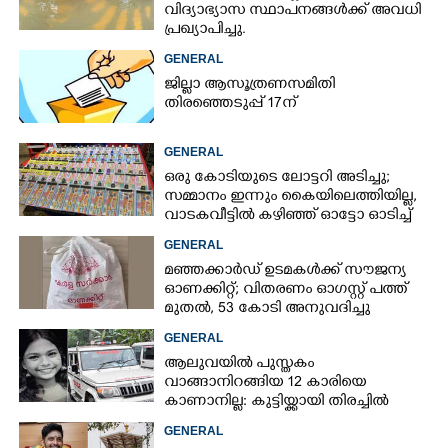
വിദ്യാഭ്യാസ സ്ഥാപനങ്ങൾക്ക് അവധി
പ്രഖ്യാപിച്ചു.
GENERAL
ജില്ലാ ആസൂത്രണസമിതി
തിരഞ്ഞെടുപ്പ് 17ന്
GENERAL
ഒരു കോടിയുടെ ലോട്ടറി അടിച്ചു;
സമ്മാനം ഇന്നും കൈയിലെത്തിയില്ല,
വാടകവീട്ടിൽ കഴിഞ്ഞ് ഓട്ടോ ഓടിച്ച്
73കാരൻ
GENERAL
മഞ്ഞക്കാർഡ് ഉടമകൾക്ക് സൗജന്യ
ഓണക്കിറ്റ്; വിതരണം ഓഗസ്റ്റ് പത്ത്
മുതൽ, 53 കോടി അനുവദിച്ചു
GENERAL
ആലുവയിൽ പുസ്തകം
വാങ്ങാനിറങ്ങിയ 12 കാരിയെ
കാണാനില്ല: കുട്ടിയ്ക്കായി തിരച്ചിൽ
GENERAL