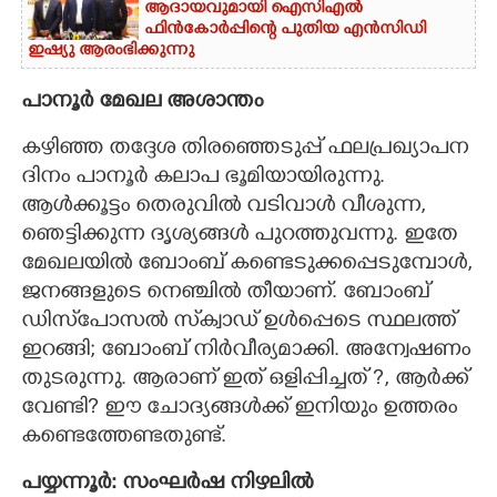
ആദായവുമായി ഐസിഎൽ
ഫിൻകോർപ്പിന്റെ പുതിയ എൻസിഡി
ഇഷ്യു ആരംഭിക്കുന്നു
പാനൂർ മേഖല അശാന്തം
കഴിഞ്ഞ തദ്ദേശ തിരഞ്ഞെടുപ്പ് ഫലപ്രഖ്യാപന
ദിനം പാനൂർ കലാപ ഭൂമിയായിരുന്നു.
ആൾക്കൂട്ടം തെരുവിൽ വടിവാൾ വീശുന്ന,
ഞെട്ടിക്കുന്ന ദൃശ്യങ്ങൾ പുറത്തുവന്നു. ഇതേ
മേഖലയിൽ ബോംബ് കണ്ടെടുക്കപ്പെടുമ്പോൾ,
ജനങ്ങളുടെ നെഞ്ചിൽ തീയാണ്. ബോംബ്
ഡിസ്‌പോസൽ സ്‌ക്വാഡ് ഉൾപ്പെടെ സ്ഥലത്ത്
ഇറങ്ങി; ബോംബ് നിർവീര്യമാക്കി. അന്വേഷണം
തുടരുന്നു. ആരാണ് ഇത് ഒളിപ്പിച്ചത് ?, ആർക്ക്
വേണ്ടി? ഈ ചോദ്യങ്ങൾക്ക് ഇനിയും ഉത്തരം
കണ്ടെത്തേണ്ടതുണ്ട്.
പയ്യന്നൂർ: സംഘർഷ നിഴലിൽ