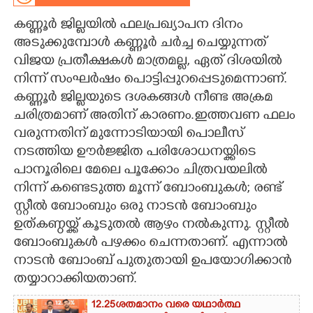
കണ്ണൂർ ജില്ലയിൽ ഫലപ്രഖ്യാപന ദിനം
CARTOONS
അടുക്കുമ്പോൾ കണ്ണൂർ ചർച്ച ചെയ്യുന്നത്
വിജയ പ്രതീക്ഷകൾ മാത്രമല്ല, ഏത് ദിശയിൽ
LITERATURE
നിന്ന് സംഘർഷം പൊട്ടിപ്പുറപ്പെടുമെന്നാണ്.
കണ്ണൂർ ജില്ലയുടെ ദശകങ്ങൾ നീണ്ട അക്രമ
ZOOM
ചരിത്രമാണ് അതിന് കാരണം.ഇത്തവണ ഫലം
വരുന്നതിന് മുന്നോടിയായി പൊലീസ്
CONTACT US
നടത്തിയ ഊർജ്ജിത പരിശോധനയ്ക്കിടെ
പാനൂരിലെ മേലെ പൂക്കോം ചിത്രവയലിൽ
നിന്ന് കണ്ടെടുത്ത മൂന്ന് ബോംബുകൾ; രണ്ട്
സ്റ്റീൽ ബോംബും ഒരു നാടൻ ബോംബും
ഉത്കണ്ഠയ്ക്ക് കൂടുതൽ ആഴം നല്‍കുന്നു. സ്റ്റീൽ
ബോംബുകൾ പഴക്കം ചെന്നതാണ്. എന്നാൽ
നാടൻ ബോംബ് പുതുതായി ഉപയോഗിക്കാൻ
തയ്യാറാക്കിയതാണ്.
12.25ശതമാനം വരെ യഥാർത്ഥ