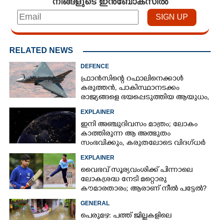
നിങ്ങളുടെ ഇൻബോക്സിൽ
RELATED NEWS
DEFENCE
ഫ്രാൻസിന്റെ റഫാലിനെക്കാൾ
കരുത്തൻ,​ പാകിസ്ഥാനടക്കം
രാജ്യങ്ങളെ ഭയപ്പെടുത്തിയ ആയുധം,​
ഇന്ത്യ നിർമ്മിച്ച എണ്ണം 100ലേക്ക്
EXPLAINER
×
ഇനി അഞ്ചുദിവസം മാത്രം; ലോകം
Share this link
കാത്തിരുന്ന ആ അത്ഭുതം
സംഭവിക്കും, കരുതലോടെ വിദഗ്ധർ
EXPLAINER
വൈഭവ് സൂര്യവംശിക്ക് പിന്നാലെ
ലോകശ്രദ്ധ നേടി മറ്റൊരു
കൗമാരതാരം; ആരാണ് നീൽ പട്ടേൽ?
Copy Link
GENERAL
പെരുമഴ: പത്ത് ജില്ലകളിലെ