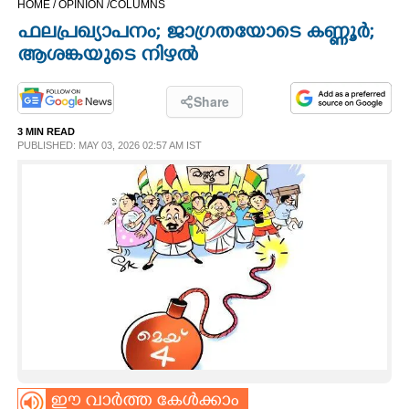
HOME /
OPINION /
COLUMNS
CINEMA
ഫലപ്രഖ്യാപനം; ജാഗ്രതയോടെ കണ്ണൂർ;
ആശങ്കയുടെ നിഴൽ
OPINION
Share
PHOTOS
3 MIN READ
PUBLISHED: MAY 03, 2026 02:57 AM IST
LIFESTYLE
SPIRITUAL
INFO+
ART
ASTRO
ഈ വാർത്ത കേൾക്കാം