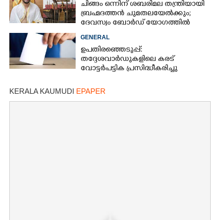
ചിങ്ങം ഒന്നിന് ശബരിമല തന്ത്രിയായി
ബ്രഹ്മദത്തൻ ചുമതലയേൽക്കും;
ദേവസ്വം ബോർഡ് യോഗത്തിൽ
തീരുമാനം
GENERAL
ഉപതിരഞ്ഞെടുപ്പ്:
തദ്ദേശവാർഡുകളിലെ കരട്
വോട്ടർപട്ടിക പ്രസിദ്ധീകരിച്ചു
KERALA KAUMUDI
EPAPER