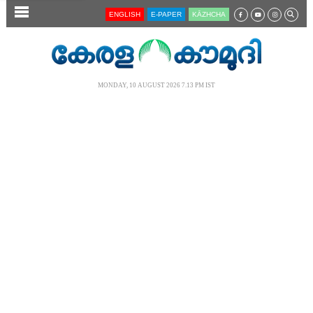
SECTIONS
ENGLISH
E-PAPER
KĀZHCHA
HOME
LATEST
MONDAY, 10 AUGUST 2026 7.13 PM IST
AUDIO
NOTIFIED NEWS
POLL
KERALA
LOCAL
NEWS 360
CASE DIARY