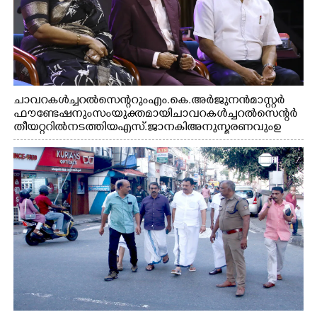
ചാവറ കൾച്ചറൽ സെന്ററും എം.കെ. അർജുനൻ മാസ്റ്റർ
ഫൗണ്ടേഷനും സംയുക്തമായി ചാവറ കൾച്ചറൽ സെന്റർ
തീയറ്ററിൽ നടത്തിയ എസ്. ജാനകി അനുസ്മരണവും ഉ
ദ്ഘാടനം ചെയ്യാനെത്തിയ സംഗീത സംവിധായകൻ ജെറി
അമൽദേവ്, ഗായിക ജെൻസി, എം.കെ. അർജുനൻ
ഫൗണ്ടേഷൻ ചെയർമാൻ ഡോ. രാധാകൃഷ്ണൻ എന്നിവർ