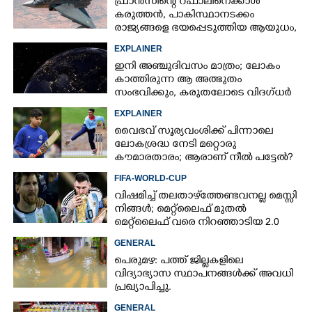
ഫ്രാൻസിന്റെ റഫാലിനെക്കാൾ
കരുത്തൻ,​ പാകിസ്ഥാനടക്കം
രാജ്യങ്ങളെ ഭയപ്പെടുത്തിയ ആയുധം,​
ഇന്ത്യ നിർമ്മിച്ച എണ്ണം 100ലേക്ക്
EXPLAINER
ഇനി അഞ്ചുദിവസം മാത്രം; ലോകം
കാത്തിരുന്ന ആ അത്ഭുതം
സംഭവിക്കും, കരുതലോടെ വിദഗ്ധർ
EXPLAINER
വൈഭവ് സൂര്യവംശിക്ക് പിന്നാലെ
ലോകശ്രദ്ധ നേടി മറ്റൊരു
കൗമാരതാരം; ആരാണ് നീൽ പട്ടേൽ?
FIFA-WORLD-CUP
വിഷമിച്ച് തലതാഴ്‌ത്തേണ്ടവനല്ല മെസ്സി
നിങ്ങള്‍; മെറ്റ്‌ലൈഫ് മുതല്‍
മെറ്റ്‌ലൈഫ് വരെ നിറഞ്ഞാടിയ 2.0
GENERAL
പെരുമഴ: പത്ത് ജില്ലകളിലെ
വിദ്യാഭ്യാസ സ്ഥാപനങ്ങൾക്ക് അവധി
പ്രഖ്യാപിച്ചു.
GENERAL