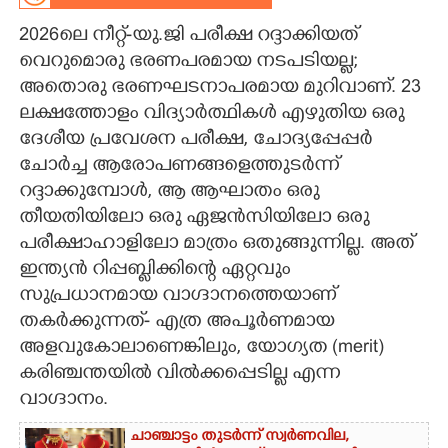
​2026ലെ നീറ്റ്-യു.ജി പരീക്ഷ റദ്ദാക്കിയത്
CARTOONS
വെറുമൊരു ഭരണപരമായ നടപടിയല്ല;
അതൊരു ഭരണഘടനാപരമായ മുറിവാണ്. 23
LITERATURE
ലക്ഷത്തോളം വിദ്യാർത്ഥികൾ എഴുതിയ ഒരു
ദേശീയ പ്രവേശന പരീക്ഷ, ചോദ്യപ്പേപ്പർ
ZOOM
ചോർച്ച ആരോപണങ്ങളെത്തുടർന്ന്
റദ്ദാക്കുമ്പോൾ, ആ ആഘാതം ഒരു
CONTACT US
തീയതിയിലോ ഒരു ഏജൻസിയിലോ ഒരു
പരീക്ഷാഹാളിലോ മാത്രം ഒതുങ്ങുന്നില്ല. അത്
ഇന്ത്യൻ റിപ്പബ്ലിക്കിന്റെ ഏറ്റവും
സുപ്രധാനമായ വാഗ്ദാനത്തെയാണ്
തകർക്കുന്നത്- എത്ര അപൂർണമായ
അളവുകോലാണെങ്കിലും, യോഗ്യത (merit)
കരിഞ്ചന്തയിൽ വിൽക്കപ്പെടില്ല എന്ന
വാഗ്ദാനം.
ചാഞ്ചാട്ടം തുടർന്ന് സ്വർണവില,