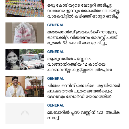
ഒരു കോടിയുടെ ലോട്ടറി അടിച്ചു;
×
Share this link
സമ്മാനം ഇന്നും കൈയിലെത്തിയില്ല,
വാടകവീട്ടിൽ കഴിഞ്ഞ് ഓട്ടോ ഓടിച്ച്
73കാരൻ
GENERAL
മഞ്ഞക്കാർഡ് ഉടമകൾക്ക് സൗജന്യ
ഓണക്കിറ്റ്; വിതരണം ഓഗസ്റ്റ് പത്ത്
മുതൽ, 53 കോടി അനുവദിച്ചു
Copy Link
GENERAL
ആലുവയിൽ പുസ്തകം
വാങ്ങാനിറങ്ങിയ 12 കാരിയെ
കാണാനില്ല: കുട്ടിയ്ക്കായി തിരച്ചിൽ
GENERAL
ചിങ്ങം ഒന്നിന് ശബരിമല തന്ത്രിയായി
ബ്രഹ്മദത്തൻ ചുമതലയേൽക്കും;
ദേവസ്വം ബോർഡ് യോഗത്തിൽ
തീരുമാനം
GENERAL
മലബാറിൽ പ്ലസ് വണ്ണിന് 120 അധിക
ബാച്ച്