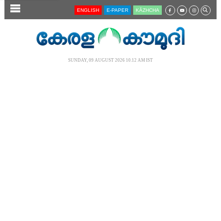
SECTIONS
ENGLISH
E-PAPER
KĀZHCHA
HOME
LATEST
SUNDAY, 09 AUGUST 2026 10.12 AM IST
AUDIO
NOTIFIED NEWS
POLL
KERALA
LOCAL
NEWS 360
CASE DIARY