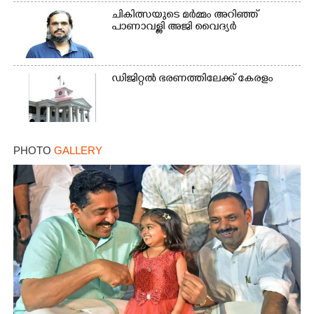
ചികിത്സയുടെ മർമ്മം അറിഞ്ഞ്
പാണാവള്ളി അജി വൈദ്യർ
ഡിജിറ്റൽ ഭരണത്തിലേക്ക് കേരളം
PHOTO
GALLERY