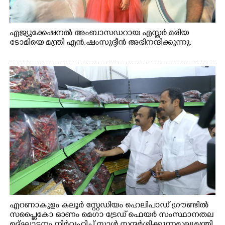
എജ്യുക്കേഷനൽ അംബാസഡറായ എസ്തർ മരിയ
ടോമിയെ മന്ത്രി എൻ.ഷംസുദ്ദീൻ അഭിനന്ദിക്കുന്നു.
എറണാകുളം കലൂർ സ്റ്റേഡിയം ഹെലിപാഡ് ഗ്രൗണ്ടിൽ
സപ്ളൈകോ ഓണം മെഗാ ട്രേഡ് ഫെയർ സംസ്ഥാനതല
ഉദ്ഘാടനം നിർവഹിച്ച് സ്റ്റാൾ സന്ദർശിക്കുന്ന മുഖ്യമന്ത്രി