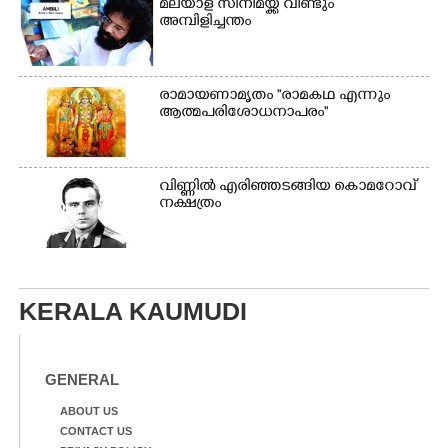
മലയാള സിനിമയ്ക്ക് വീണ്ടും
അമ്പിളിച്ചന്തം
രാമായണാമൃതം ''രാമകഥ എന്നും
ആത്മപരിശോധനാപരം''
വി​ണ്ണി​ൽ​ ​എ​രി​ഞ്ഞ​ട​ങ്ങിയ കൊ​മ​റോ​വ് ​
ന​ക്ഷ​ത്രം
KERALA KAUMUDI
GENERAL
ABOUT US
CONTACT US