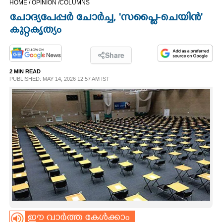
HOME /
OPINION /
COLUMNS
CINEMA
ചോദ്യപേപ്പർ ചോർച്ച, 'സപ്ലൈ-ചെയിൻ'
കുറ്റകൃത്യം
OPINION
Share
PHOTOS
2 MIN READ
PUBLISHED: MAY 14, 2026 12:57 AM IST
LIFESTYLE
SPIRITUAL
INFO+
ART
ASTRO
ഈ വാർത്ത കേൾക്കാം