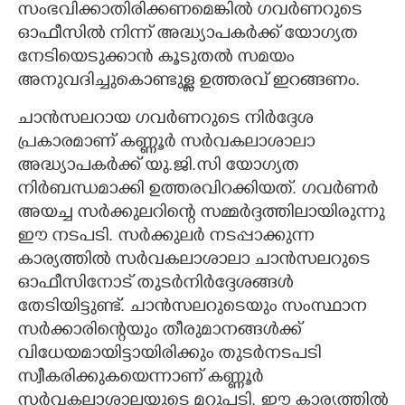
സംഭവിക്കാതിരിക്കണമെങ്കിൽ ഗവർണറുടെ
ഓഫീസിൽ നിന്ന് അദ്ധ്യാപകർക്ക് യോഗ്യത
നേടിയെടുക്കാൻ കൂടുതൽ സമയം
അനുവദിച്ചുകൊണ്ടുള്ള ഉത്തരവ് ഇറങ്ങണം.
ചാൻസലറായ ഗവർണറുടെ നിർദ്ദേശ
പ്രകാരമാണ് കണ്ണൂർ സർവകലാശാലാ
അദ്ധ്യാപകർക്ക് യു.ജി.സി യോഗ്യത
നിർബന്ധമാക്കി ഉത്തരവിറക്കിയത്. ഗവർണർ
അയച്ച സർക്കുലറിന്റെ സമ്മർദ്ദത്തിലായിരുന്നു
ഈ നടപടി. സർക്കുലർ നടപ്പാക്കുന്ന
കാര്യത്തിൽ സർവകലാശാലാ ചാൻസലറുടെ
ഓഫീസിനോട് തുടർനിർദ്ദേശങ്ങൾ
തേടിയിട്ടുണ്ട്. ചാൻസലറുടെയും സംസ്ഥാന
സർക്കാരിന്റെയും തീരുമാനങ്ങൾക്ക്
വിധേയമായിട്ടായിരിക്കും തുടർനടപടി
സ്വീകരിക്കുകയെന്നാണ് കണ്ണൂർ
സർവകലാശാലയുടെ മറുപടി. ഈ കാര്യത്തിൽ