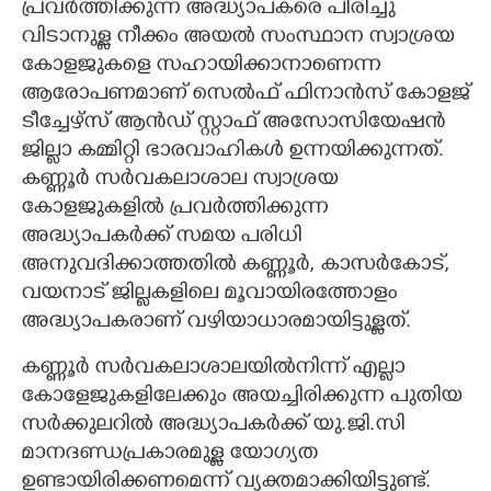
പ്രവർത്തിക്കുന്ന അദ്ധ്യാപകരെ പിരിച്ചു
വിടാനുള്ള നീക്കം അയൽ സംസ്ഥാന സ്വാശ്രയ
കോളജുകളെ സഹായിക്കാനാണെന്ന
ആരോപണമാണ് സെൽഫ് ഫിനാൻസ് കോളജ്
ടീച്ചേഴ്സ് ആൻഡ് സ്റ്റാഫ് അസോസിയേഷൻ
ജില്ലാ കമ്മിറ്റി ഭാരവാഹികൾ ഉന്നയിക്കുന്നത്.
കണ്ണൂർ സർവകലാശാല സ്വാശ്രയ
കോളജുകളിൽ പ്രവർത്തിക്കുന്ന
അദ്ധ്യാപകർക്ക് സമയ പരിധി
അനുവദിക്കാത്തതിൽ കണ്ണൂർ, കാസർകോട്,
വയനാട് ജില്ലകളിലെ മൂവായിരത്തോളം
അദ്ധ്യാപകരാണ് വഴിയാധാരമായിട്ടുള്ളത്.
കണ്ണൂർ സർവകലാശാലയിൽനിന്ന് എല്ലാ
കോളേജുകളിലേക്കും അയച്ചിരിക്കുന്ന പുതിയ
സർക്കുലറിൽ അദ്ധ്യാപകർക്ക് യു.ജി.സി
മാനദണ്ഡപ്രകാരമുള്ള യോഗ്യത
ഉണ്ടായിരിക്കണമെന്ന് വ്യക്തമാക്കിയിട്ടുണ്ട്.