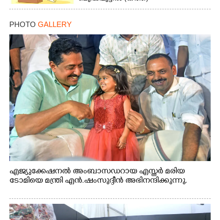
PHOTO
GALLERY
എജ്യുക്കേഷനൽ അംബാസഡറായ എസ്തർ മരിയ
ടോമിയെ മന്ത്രി എൻ.ഷംസുദ്ദീൻ അഭിനന്ദിക്കുന്നു.