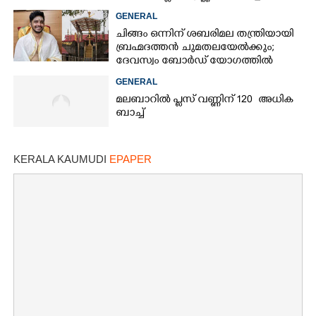
GENERAL
ചിങ്ങം ഒന്നിന് ശബരിമല തന്ത്രിയായി
ബ്രഹ്മദത്തൻ ചുമതലയേൽക്കും;
ദേവസ്വം ബോർഡ് യോഗത്തിൽ
തീരുമാനം
GENERAL
മലബാറിൽ പ്ലസ് വണ്ണിന് 120 അധിക
ബാച്ച്
KERALA KAUMUDI
EPAPER