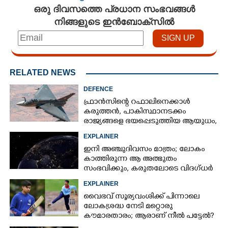
ഒരു ദിവസത്തെ പ്രധാന സംഭവങ്ങൾ
നിങ്ങളുടെ ഇൻബോക്സിൽ
×
RELATED NEWS
Share this link
DEFENCE
ഫ്രാൻസിന്റെ റഫാലിനെക്കാൾ
കരുത്തൻ,​ പാകിസ്ഥാനടക്കം
രാജ്യങ്ങളെ ഭയപ്പെടുത്തിയ ആയുധം,​
ഇന്ത്യ നിർമ്മിച്ച എണ്ണം 100ലേക്ക്
EXPLAINER
Copy Link
ഇനി അഞ്ചുദിവസം മാത്രം; ലോകം
കാത്തിരുന്ന ആ അത്ഭുതം
സംഭവിക്കും, കരുതലോടെ വിദഗ്ധർ
EXPLAINER
വൈഭവ് സൂര്യവംശിക്ക് പിന്നാലെ
ലോകശ്രദ്ധ നേടി മറ്റൊരു
കൗമാരതാരം; ആരാണ് നീൽ പട്ടേൽ?