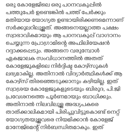
ഒരു കോളേജിലെ ഒരു പഠനവകുപ്പിൽ
പത്തുപേർ ഉണ്ടെങ്കിൽ പത്ത് പേർക്കും
മതിയായ യോഗ്യത ഉണ്ടായിരിക്കണമെന്നാണ്
സർക്കുലറിലുള്ളത്. അങ്ങനെയല്ലാത്ത പക്ഷം
സ്വാഭാവികമായും ആ പഠനവകുപ്പ് വാഗ്ദാനം
ചെയ്യുന്ന പ്രോഗ്രാമിന്റെ അഫിലിയേഷൻ
റദ്ദാക്കപ്പെടും. അങ്ങനെ വരുമ്പോൾ
ഏകജാലക സംവിധാനത്തിൽ അതത്
കോളേജുകളിലെ നിർദ്ദിഷ്ട കോഴ്സുകൾ
ലഭ്യമാകില്ല. അതിനാൽ വിദ്യാർത്ഥികൾക്ക് ആ
കോഴ്സ് തിരഞ്ഞെടുക്കാനും കഴിയില്ല. ഇത്
സ്വാശ്രയ കോളേജുകളുടെയും ബിരുദ, പി.ജി
പ്രവേശനത്തെ പൂർണമായും ബാധിക്കും.
അതിനാൽ നിലവിലുള്ള അദ്ധ്യപകരെ
താത്ക്കാലികമായി പിരിച്ചുവിട്ടുകൊണ്ട് നെറ്റ്
യോഗ്യതയുള്ളവരെ നിയമിക്കാൻ കോളേജ്
മാനേജ്മെന്റ് നിർബന്ധിതമാകും. ഇത്