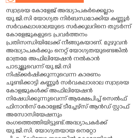
സ്വാശ്രയ കോളേജ് അദ്ധ്യാപകർക്കെല്ലാം
CARTOONS
യു.ജി.സി യോഗ്യത നിർബന്ധമാക്കിയ കണ്ണൂർ
സർവകലാശാലയുടെ സർക്കുലറിനെ തുടർന്ന്
LITERATURE
കോളേജുകളുടെ പ്രവർത്തനം
പ്രതിസന്ധിയിലേക്ക് നീങ്ങുകയാണ്. മുഴുവൻ
ZOOM
അദ്ധ്യാപകർക്കും നെറ്റ് യോഗ്യതയുണ്ടെങ്കിൽ
മാത്രമേ അഫിലിയേഷൻ നൽകാൻ
CONTACT US
പാടുള്ളൂവെന്ന് യു.ജി.സി
നിഷ്‌ക്കർഷിക്കുന്നുവെന്ന കാരണം
ചൂണ്ടിക്കാട്ടി കണ്ണൂർ സർവകലാശാല സ്വാശ്രയ
കോളജുകൾക്ക് അഫിലിയേഷൻ
നിഷേധിക്കുന്നുവെന്ന് ആക്ഷേപിച്ച് സെൽഫ്
ഫിനാൻസ് കോളേജ് ടീച്ചേഴ്സ് ആൻഡ് സ്റ്റാഫ്
അസോസിയേഷനും
രംഗത്തെത്തിയിട്ടുണ്ട്.അദ്ധ്യാപകർക്ക്
യു.ജി.സി. യോഗ്യതയായ നെറ്റോ