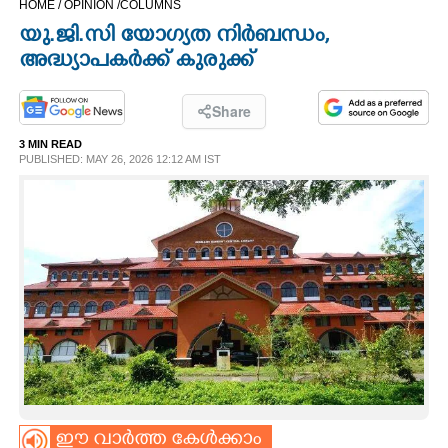
HOME /
OPINION /
COLUMNS
CINEMA
യു.ജി.സി യോഗ്യത നിർബന്ധം,
അദ്ധ്യാപകർക്ക് കുരുക്ക്
OPINION
Share
PHOTOS
3 MIN READ
PUBLISHED: MAY 26, 2026 12:12 AM IST
LIFESTYLE
SPIRITUAL
INFO+
ART
ASTRO
ഈ വാർത്ത കേൾക്കാം