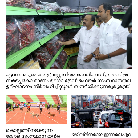
എറണാകുളം കലൂർ സ്റ്റേഡിയം ഹെലിപാഡ് ഗ്രൗണ്ടിൽ
സപ്ളൈകോ ഓണം മെഗാ ട്രേഡ് ഫെയർ സംസ്ഥാനതല
ഉദ്ഘാടനം നിർവഹിച്ച് സ്റ്റാൾ സന്ദർശിക്കുന്ന മുഖ്യമന്ത്രി
വി.ഡി. സതീശൻ. മന്ത്രി അനൂപ് ജേക്കബ് സമീപം
കൊല്ലത്ത് നടക്കുന്ന
ഒഴിവ് ദിനമായ ഇന്നലെ എറ
കേരള സംസ്ഥാന ഇന്റർ