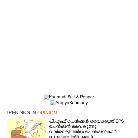
TRENDING IN
OPINION
പി.എഫ് പെൻഷൻ വൈകരുത് EPS
പെൻഷൻ വൈകുന്നു:
വാർദ്ധക്യത്തിൽ പെൻഷൻകാർ
ബുദ്ധിമുട്ടിൽ*(കത്ത്)