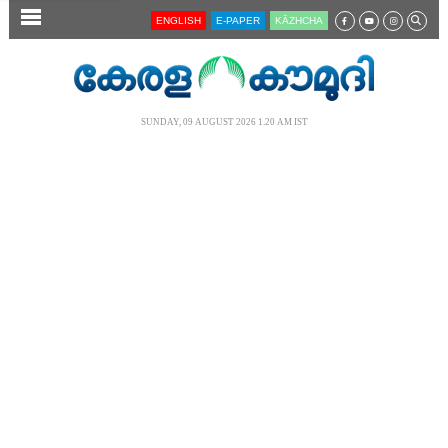
SECTIONS
ENGLISH
E-PAPER
KĀZHCHA
HOME
LATEST
SUNDAY, 09 AUGUST 2026 1.20 AM IST
AUDIO
NOTIFIED NEWS
POLL
KERALA
LOCAL
NEWS 360
CASE DIARY