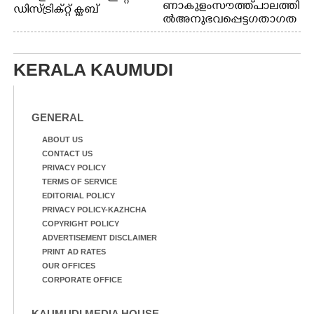
ണാകുളം സൗത്ത് പാലത്തി
ഡിസ്ട്രിക്റ്റ് ക്ലബ്
ൽ അനുഭവപ്പെട്ട ഗതാഗത
അത്‌ലറ്റിക്
ക്കുരുക്ക്
ചാമ്പ്യൻഷിപ്പിൽ അണ്ടർ
20 ആൺകുട്ടികളുടെ 200
മീറ്റർ ഓട്ടം ഫൈനൽ
KERALA KAUMUDI
മത്സരത്തിനിടെ സിന്തറ്റിക്
ട്രാക്കിന് കുറുകെ ഓടുന്ന
നായകൾ.
GENERAL
ABOUT US
CONTACT US
PRIVACY POLICY
TERMS OF SERVICE
EDITORIAL POLICY
PRIVACY POLICY-KAZHCHA
COPYRIGHT POLICY
ADVERTISEMENT DISCLAIMER
PRINT AD RATES
OUR OFFICES
CORPORATE OFFICE
KAUMUDI MEDIA HOUSE