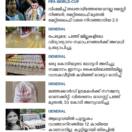
FIFA-WORLD-CUP
വിഷമിച്ച് തലതാഴ്‌ത്തേണ്ടവനല്ല മെസ്സി
നിങ്ങള്‍; മെറ്റ്‌ലൈഫ് മുതല്‍
മെറ്റ്‌ലൈഫ് വരെ നിറഞ്ഞാടിയ 2.0
GENERAL
പെരുമഴ: പത്ത് ജില്ലകളിലെ
വിദ്യാഭ്യാസ സ്ഥാപനങ്ങൾക്ക് അവധി
പ്രഖ്യാപിച്ചു.
GENERAL
ഒരു കോടിയുടെ ലോട്ടറി അടിച്ചു;
സമ്മാനം ഇന്നും കൈയിലെത്തിയില്ല,
വാടകവീട്ടിൽ കഴിഞ്ഞ് ഓട്ടോ ഓടിച്ച്
73കാരൻ
GENERAL
മഞ്ഞക്കാർഡ് ഉടമകൾക്ക് സൗജന്യ
ഓണക്കിറ്റ്; വിതരണം ഓഗസ്റ്റ് പത്ത്
മുതൽ, 53 കോടി അനുവദിച്ചു
GENERAL
ആലുവയിൽ പുസ്തകം
വാങ്ങാനിറങ്ങിയ 12 കാരിയെ
കാണാനില്ല: കുട്ടിയ്ക്കായി തിരച്ചിൽ