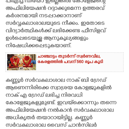
പിഎച്ച്.ഡിയോ ഇല്ലെങ്കിൽ കോളേജിന്റെ
അഫിലിയേഷൻ റദ്ദാക്കുമെന്ന ഉത്തരവ്
കർശനമായി നടപ്പാക്കാനാണ്
സർവ്വകലാശാലയുടെ നീക്കം. ഇതോടെ
വിദ്യാർത്ഥികൾക്ക് ലഭിക്കേണ്ട ഫീസിളവ്
ഉൾപ്പെടെയുള്ള ആനുകൂല്യങ്ങളും
നിഷേധിക്കപ്പെടുകയാണ്.
ചാഞ്ചാട്ടം തുടർന്ന് സ്വർണവില,
കേരളത്തിൽ പവന് 560 രൂപ കൂടി
കണ്ണൂർ സർവകലാശാല നാക് ബി ഗ്രേഡ്
ആണെന്നിരിക്കെ സ്വാശ്രയ കോളജുകളിൽ
നാക് എ ഗ്രേഡ് ലഭിച്ച നിരവധി
കോളേജുകളുമുണ്ട്. ഇവയ്ക്കൊന്നും തന്നെ
അഫിലിയേഷൻ നൽകാൻ സർവകലാശാല
അധികൃതർ തയാറായിട്ടില്ല. കണ്ണൂർ
സർവകലാശാല വൈസ് ചാൻസിലർ