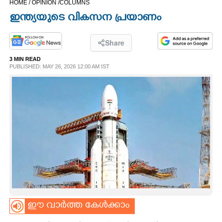
HOME /
OPINION /
COLUMNS
CINEMA
ഇന്ത്യയുടെ വികസന പ്രയാണം
OPINION
Share
3 MIN READ
PHOTOS
PUBLISHED: MAY 26, 2026 12:00 AM IST
LIFESTYLE
SPIRITUAL
INFO+
ART
ഈ വാർത്ത കേൾക്കാം
ASTRO