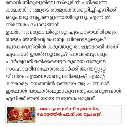
ഞാൻ തിരുപ്പൂരിലെ സ്‌കൂളിൽ പഠിക്കുന്ന
കാലത്ത്, നമ്മുടെ രാജ്യത്തെക്കുറിച്ച് എനിക്ക്
CARTOONS
ഒരുപാടു സ്വപ്നങ്ങളുണ്ടായിരുന്നു. എന്നിൽ
നിരന്തരം ചോദ്യങ്ങൾ
LITERATURE
ഉയർന്നുവരുമായിരുന്നു: എപ്പോഴായിരിക്കും
രാജ്യം അതിന്റെ മഹത്വം വീണ്ടെടുക്കുക?
ZOOM
ലോകവേദിയിൽ കരുത്തുറ്റ രാഷ്ട്രമായി അത്
എപ്പോൾ ഉയർന്നുവരും? പാവപ്പെട്ടവരും
CONTACT US
പാർശ്വവത്കരിക്കപ്പെട്ടവരുമായ നമ്മുടെ
സഹോദരീസഹോദരന്മാർക്ക് അന്തസ്സുറ്റ
ജീവിതം എപ്പോഴാണു ലഭിക്കുക? എന്റെ
കൗമാരപ്രായത്തിൽ ഉണ്ടായ ആ ചിന്തകൾ
ഇപ്പോൾ യാഥാർത്ഥ്യമാകുന്നതു കാണുമ്പോൾ
എനിക്ക് അതിയായ സന്തോഷമുണ്ട്.
ചാഞ്ചാട്ടം തുടർന്ന് സ്വർണവില,
കേരളത്തിൽ പവന് 560 രൂപ കൂടി