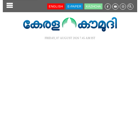
SECTIONS
ENGLISH
E-PAPER
KĀZHCHA
HOME
LATEST
FRIDAY, 07 AUGUST 2026 7.45 AM IST
AUDIO
NOTIFIED NEWS
POLL
KERALA
LOCAL
NEWS 360
CASE DIARY