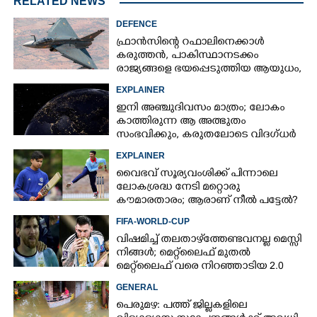
RELATED NEWS
DEFENCE
ഫ്രാൻസിന്റെ റഫാലിനെക്കാൾ
കരുത്തൻ,​ പാകിസ്ഥാനടക്കം
രാജ്യങ്ങളെ ഭയപ്പെടുത്തിയ ആയുധം,​
ഇന്ത്യ നിർമ്മിച്ച എണ്ണം 100ലേക്ക്
EXPLAINER
ഇനി അഞ്ചുദിവസം മാത്രം; ലോകം
കാത്തിരുന്ന ആ അത്ഭുതം
സംഭവിക്കും, കരുതലോടെ വിദഗ്ധർ
EXPLAINER
വൈഭവ് സൂര്യവംശിക്ക് പിന്നാലെ
ലോകശ്രദ്ധ നേടി മറ്റൊരു
കൗമാരതാരം; ആരാണ് നീൽ പട്ടേൽ?
FIFA-WORLD-CUP
വിഷമിച്ച് തലതാഴ്‌ത്തേണ്ടവനല്ല മെസ്സി
നിങ്ങള്‍; മെറ്റ്‌ലൈഫ് മുതല്‍
മെറ്റ്‌ലൈഫ് വരെ നിറഞ്ഞാടിയ 2.0
GENERAL
പെരുമഴ: പത്ത് ജില്ലകളിലെ