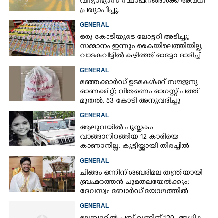
വിദ്യാഭ്യാസ സ്ഥാപനങ്ങൾക്ക് അവധി
പ്രഖ്യാപിച്ചു.
GENERAL
ഒരു കോടിയുടെ ലോട്ടറി അടിച്ചു;
സമ്മാനം ഇന്നും കൈയിലെത്തിയില്ല,
വാടകവീട്ടിൽ കഴിഞ്ഞ് ഓട്ടോ ഓടിച്ച്
73കാരൻ
GENERAL
മഞ്ഞക്കാർഡ് ഉടമകൾക്ക് സൗജന്യ
ഓണക്കിറ്റ്; വിതരണം ഓഗസ്റ്റ് പത്ത്
മുതൽ, 53 കോടി അനുവദിച്ചു
GENERAL
ആലുവയിൽ പുസ്തകം
വാങ്ങാനിറങ്ങിയ 12 കാരിയെ
കാണാനില്ല: കുട്ടിയ്ക്കായി തിരച്ചിൽ
GENERAL
ചിങ്ങം ഒന്നിന് ശബരിമല തന്ത്രിയായി
ബ്രഹ്മദത്തൻ ചുമതലയേൽക്കും;
ദേവസ്വം ബോർഡ് യോഗത്തിൽ
തീരുമാനം
GENERAL