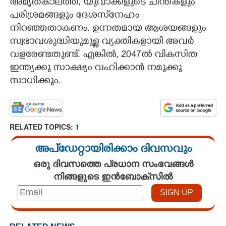
അമൃതകാലത്ത്, യുവാക്കളുടെ ചിന്തകളും
പരിശ്രമങ്ങളും ദേശസ്‌നേഹം
നിറഞ്ഞതാകണം. ഉന്നതമായ ആശയങ്ങളും
സ്വഭാവശുദ്ധിയുമുള്ള വ്യക്തികളായി അവർ
വളരേണ്ടതുണ്ട്. എങ്കിൽ, 2047ൽ വികസിത
ഇന്ത്യക്കു സാക്ഷ്യം വഹിക്കാൻ നമുക്കു
×
Share this link
സാധിക്കും.
RELATED TOPICS:
1
Copy Link
അപ്ഡേറ്റായിരിക്കാം ദിവസവും
ഒരു ദിവസത്തെ പ്രധാന സംഭവങ്ങൾ
നിങ്ങളുടെ ഇൻബോക്സിൽ