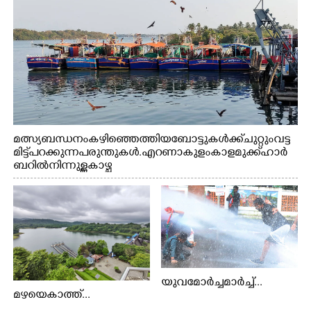
മത്സ്യബന്ധനം കഴിഞ്ഞെത്തിയ ബോട്ടുകൾക്ക് ചുറ്റും വട്ട
മിട്ട് പറക്കുന്ന പരുന്തുകൾ. എറണാകുളം കാളമുക്ക് ഹാർ
ബറിൽ നിന്നുള്ള കാഴ്ച
യുവമോർച്ചമാർച്ച്...
മഴയെകാത്ത്...