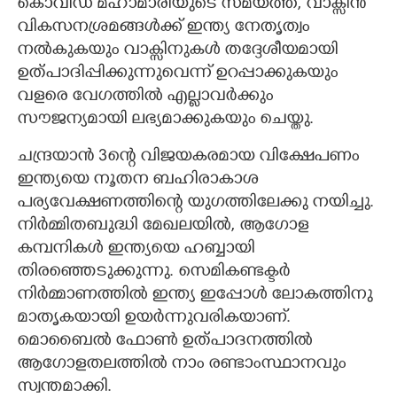
കൊവിഡ് മഹാമാരിയുടെ സമയത്ത്, വാക്സിൻ
വികസനശ്രമങ്ങൾക്ക് ഇന്ത്യ നേതൃത്വം
നൽകുകയും വാക്സിനുകൾ തദ്ദേശീയമായി
ഉത്പാദിപ്പിക്കുന്നുവെന്ന് ഉറപ്പാക്കുകയും
വളരെ വേഗത്തിൽ എല്ലാവർക്കും
സൗജന്യമായി ലഭ്യമാക്കുകയും ചെയ്തു.
ചന്ദ്രയാൻ 3ന്റെ വിജയകരമായ വിക്ഷേപണം
ഇന്ത്യയെ നൂതന ബഹിരാകാശ
പര്യവേക്ഷണത്തിന്റെ യുഗത്തിലേക്കു നയിച്ചു.
നിർമ്മിതബുദ്ധി മേഖലയിൽ, ആഗോള
കമ്പനികൾ ഇന്ത്യയെ ഹബ്ബായി
തിരഞ്ഞെടുക്കുന്നു. സെമികണ്ടക്ടർ
നിർമ്മാണത്തിൽ ഇന്ത്യ ഇപ്പോൾ ലോകത്തിനു
മാതൃകയായി ഉയർന്നുവരികയാണ്.
മൊബൈൽ ഫോൺ ഉത്പാദനത്തിൽ
ആഗോളതലത്തിൽ നാം രണ്ടാംസ്ഥാനവും
സ്വന്തമാക്കി.