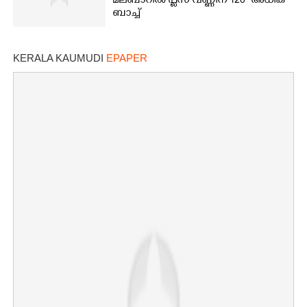
മലബാറിൽ പ്ലസ് വണ്ണിന് 120 അധിക
ബാച്ച്
KERALA KAUMUDI
EPAPER