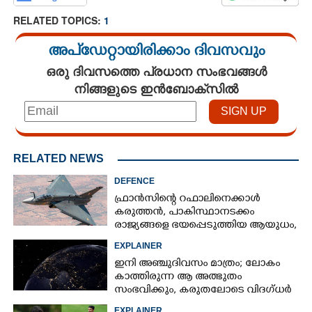
RELATED TOPICS:
1
അപ്ഡേറ്റായിരിക്കാം ദിവസവും
ഒരു ദിവസത്തെ പ്രധാന സംഭവങ്ങൾ
നിങ്ങളുടെ ഇൻബോക്സിൽ
RELATED NEWS
DEFENCE
ഫ്രാൻസിന്റെ റഫാലിനെക്കാൾ
കരുത്തൻ,​ പാകിസ്ഥാനടക്കം
രാജ്യങ്ങളെ ഭയപ്പെടുത്തിയ ആയുധം,​
ഇന്ത്യ നിർമ്മിച്ച എണ്ണം 100ലേക്ക്
EXPLAINER
ഇനി അഞ്ചുദിവസം മാത്രം; ലോകം
കാത്തിരുന്ന ആ അത്ഭുതം
സംഭവിക്കും, കരുതലോടെ വിദഗ്ധർ
EXPLAINER