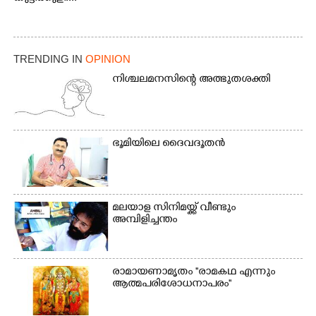
TRENDING IN
OPINION
നിശ്ചലമനസിന്റെ അത്ഭുതശക്തി
ഭൂ​മി​യി​ലെ​ ​ദൈ​വദൂതൻ
മലയാള സിനിമയ്ക്ക് വീണ്ടും
അമ്പിളിച്ചന്തം
രാമായണാമൃതം ''രാമകഥ എന്നും
ആത്മപരിശോധനാപരം''