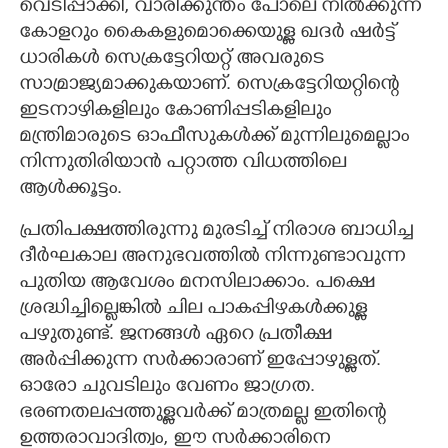
വെടിപ്പാക്കി, വാരിക്കുന്തം പോലെ നിൽക്കുന്ന
കോളറും കൈകളുമൊക്കെയുള്ള ഖദർ ഷർട്ട്
ധാരികൾ സെക്രട്ടേറിയറ്റ് അവരുടെ
സാമ്രാജ്യമാക്കുകയാണ്. സെക്രട്ടേറിയറ്റിന്റെ
ഇടനാഴികളിലും കോണിപ്പടികളിലും
മന്ത്രിമാരുടെ ഓഫീസുകൾക്ക് മുന്നിലുമെല്ലാം
നിന്നുതിരിയാൻ പറ്റാത്ത വിധത്തിലെ
ആൾക്കൂട്ടം.
പ്രതിപക്ഷത്തിരുന്നു മുരടിച്ച് നിരാശ ബാധിച്ച
ദീർഘകാല അനുഭവത്തിൽ നിന്നുണ്ടാവുന്ന
പുതിയ ആവേശം മനസിലാക്കാം. പക്ഷെ
ശ്രദ്ധിച്ചില്ലെങ്കിൽ ചില പാകപ്പിഴകൾക്കുള്ള
പഴുതുണ്ട്. ജനങ്ങൾ ഏറെ പ്രതീക്ഷ
അർപ്പിക്കുന്ന സർക്കാരാണ് ഇപ്പോഴുള്ളത്.
ഓരോ ചുവടിലും വേണം ജാഗ്രത.
ഭരണതലപ്പത്തുള്ളവർക്ക് മാത്രമല്ല ഇതിന്റെ
ഉത്തരാവാദിത്വം, ഈ സർക്കാരിനെ