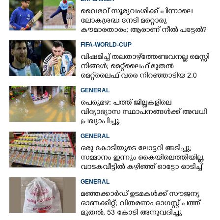
വൈഭവ് സൂര്യവംശിക്ക് പിന്നാലെ
ലോകശ്രദ്ധ നേടി മറ്റൊരു
കൗമാരതാരം; ആരാണ് നീൽ പട്ടേൽ?
FIFA-WORLD-CUP
വിഷമിച്ച് തലതാഴ്‌ത്തേണ്ടവനല്ല മെസ്സി
നിങ്ങള്‍; മെറ്റ്‌ലൈഫ് മുതല്‍
മെറ്റ്‌ലൈഫ് വരെ നിറഞ്ഞാടിയ 2.0
×
Share this link
GENERAL
പെരുമഴ: പത്ത് ജില്ലകളിലെ
വിദ്യാഭ്യാസ സ്ഥാപനങ്ങൾക്ക് അവധി
പ്രഖ്യാപിച്ചു.
GENERAL
ഒരു കോടിയുടെ ലോട്ടറി അടിച്ചു;
Copy Link
സമ്മാനം ഇന്നും കൈയിലെത്തിയില്ല,
വാടകവീട്ടിൽ കഴിഞ്ഞ് ഓട്ടോ ഓടിച്ച്
73കാരൻ
GENERAL
മഞ്ഞക്കാർഡ് ഉടമകൾക്ക് സൗജന്യ
ഓണക്കിറ്റ്; വിതരണം ഓഗസ്റ്റ് പത്ത്
മുതൽ, 53 കോടി അനുവദിച്ചു