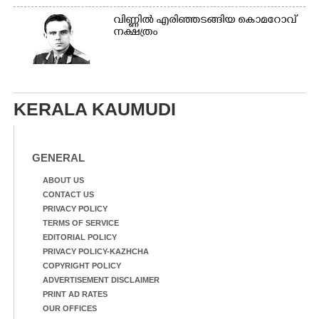
വി​ണ്ണി​ൽ​ ​എ​രി​ഞ്ഞ​ട​ങ്ങിയ കൊ​മ​റോ​വ് ​
ന​ക്ഷ​ത്രം
KERALA KAUMUDI
GENERAL
ABOUT US
CONTACT US
PRIVACY POLICY
TERMS OF SERVICE
EDITORIAL POLICY
PRIVACY POLICY-KAZHCHA
COPYRIGHT POLICY
ADVERTISEMENT DISCLAIMER
PRINT AD RATES
OUR OFFICES