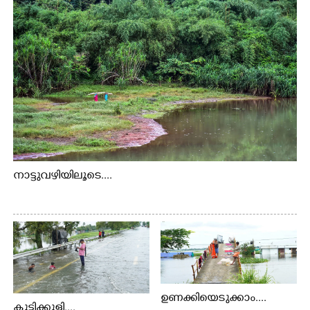
നാട്ടുവഴിയിലൂടെ....
ഉണക്കിയെടുക്കാം....
കുട്ടിക്കുളി....