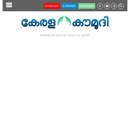
SECTIONS
ENGLISH
E-PAPER
KĀZHCHA
HOME
LATEST
SUNDAY, 09 AUGUST 2026 11.32 AM IST
AUDIO
NOTIFIED NEWS
POLL
KERALA
LOCAL
NEWS 360
CASE DIARY