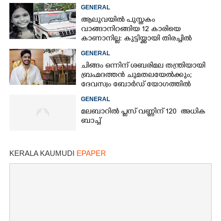
GENERAL
ആലുവയിൽ പുസ്തകം
വാങ്ങാനിറങ്ങിയ 12 കാരിയെ
കാണാനില്ല: കുട്ടിയ്ക്കായി തിരച്ചിൽ
GENERAL
ചിങ്ങം ഒന്നിന് ശബരിമല തന്ത്രിയായി
ബ്രഹ്മദത്തൻ ചുമതലയേൽക്കും;
ദേവസ്വം ബോർഡ് യോഗത്തിൽ
തീരുമാനം
GENERAL
മലബാറിൽ പ്ലസ് വണ്ണിന് 120 അധിക
ബാച്ച്
KERALA KAUMUDI
EPAPER