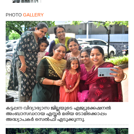
PHOTO
GALLERY
കട്ടപ്പന വിദ്യാഭ്യാസ ജില്ലയുടെ എജ്യുക്കേഷനൽ
അംബാസഡറായ എസ്തർ മരിയ ടോമിക്കൊപ്പം
അദ്ധ്യാപകർ സെൽഫി എടുക്കുന്നു.