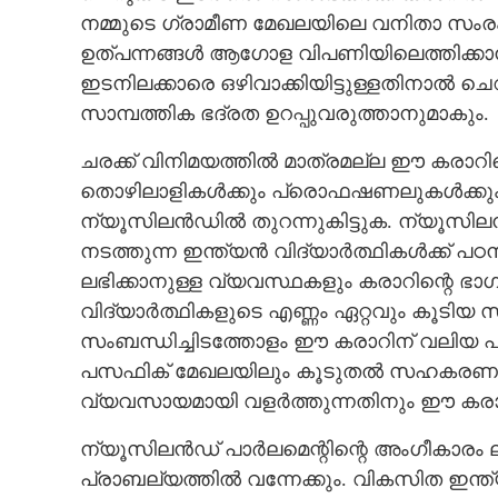
നമ്മുടെ ഗ്രാമീണ മേഖലയിലെ വനിതാ സംര
ഉത്‌പന്നങ്ങൾ ആഗോള വിപണിയിലെത്തിക്കാൻ വഴി ത
ഇടനിലക്കാരെ ഒഴിവാക്കിയിട്ടുള്ളതിനാൽ ചെറു
സാമ്പത്തിക ഭദ്രത ഉറപ്പുവരുത്താനുമാകും.
ചരക്ക് വിനിമയത്തിൽ മാത്രമല്ല ഈ കരാറിന്
തൊഴിലാളികൾക്കും പ്രൊഫഷണലുകൾക്കും
ന്യൂസിലൻഡിൽ തുറന്നുകിട്ടുക. ന്യൂസി
ഇന്ത്യ- ന്യൂസ
നടത്തുന്ന ഇന്ത്യൻ വിദ്യാർത്ഥികൾക്ക് 
ലഭിക്കാനുള്ള വ്യവസ്ഥകളും കരാറിന്റെ ഭാഗ
വിദ്യാർത്ഥികളുടെ എണ്ണം ഏറ്റവും കൂടി
സംബന്ധിച്ചിടത്തോളം ഈ കരാറിന് വലിയ പ
പസഫിക് മേഖലയിലും കൂടുതൽ സഹകരണം ഉറ
വ്യവസായമായി വളർത്തുന്നതിനും ഈ കരാർ
ന്യൂസിലൻഡ് പാർലമെന്റിന്റെ അംഗീകാരം ലഭ
പ്രാബല്യത്തിൽ വന്നേക്കും. വികസിത ഇന്ത്യ