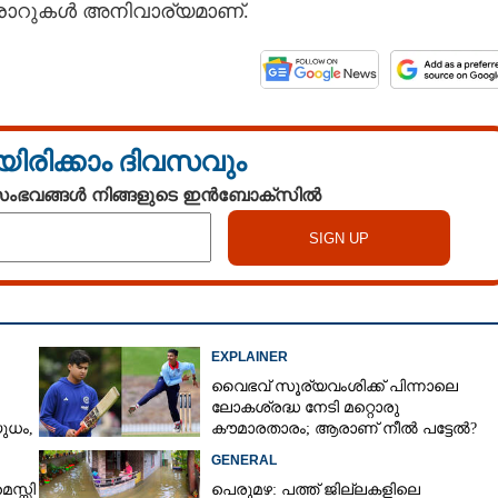
കരാറുകൾ അനിവാര്യമാണ്.
യിരിക്കാം ദിവസവും
 സംഭവങ്ങൾ നിങ്ങളുടെ ഇൻബോക്സിൽ
EXPLAINER
വൈഭവ് സൂര്യവംശിക്ക് പിന്നാലെ
ലോകശ്രദ്ധ നേടി മറ്റൊരു
ധം,​
കൗമാരതാരം; ആരാണ് നീൽ പട്ടേൽ?
GENERAL
െസ്സി
പെരുമഴ: പത്ത് ജില്ലകളിലെ