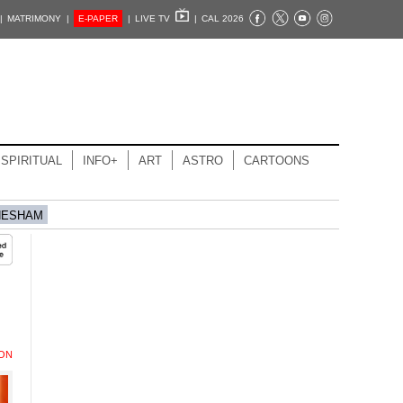
|
MATRIMONY |
E-PAPER
|
LIVE TV
|
CAL 2026
SPIRITUAL
INFO+
ART
ASTRO
CARTOONS
HESHAM
ION