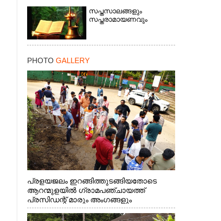
×
സപ്തസാലങ്ങളും
സപ്തരാമായണവും
PHOTO
GALLERY
പ്രളയജലം ഇറങ്ങിത്തുടങ്ങിയതോടെ
ആറന്മുളയിൽ ഗ്രാമപഞ്ചായത്ത്
പ്രസിഡന്റ് മാരും അംഗങ്ങളും
രാഷ്ട്രീയപ്രവത്തകരും അടങ്ങുന്ന സംഘം
റോഡിൽ അടിഞ്ഞ് കൂടിയ ചെളിയും മണ്ണും