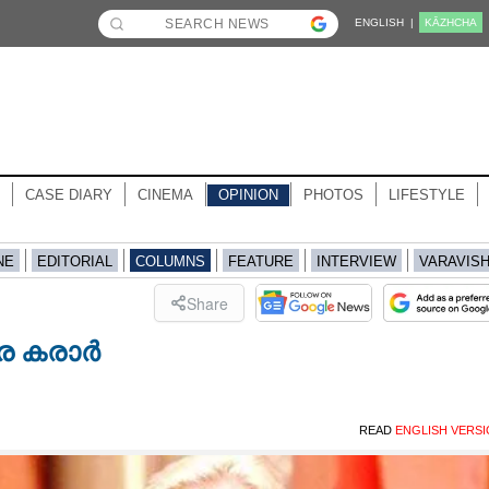
ENGLISH |
KĀZHCHA
CASE DIARY
CINEMA
OPINION
PHOTOS
LIFESTYLE
NE
EDITORIAL
COLUMNS
FEATURE
INTERVIEW
VARAVIS
Share
ാര കരാർ
READ
ENGLISH VERS