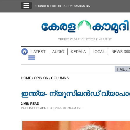
SECTIONS
FOUNDER EDITOR : K SUKUMARAN BA
HOME
LATEST
AUDIO
THURSDAY, 06 AUGUST 2026 11.42 AM IST
NOTIFIED NEWS
LATEST
AUDIO
KERALA
LOCAL
NEWS 360
POLL
KERALA
TIMELI
HOME /
OPINION /
COLUMNS
LOCAL
ഇന്ത്യ- ന്യൂസിലൻഡ്‌ വ്യാപ
NEWS 360
2 MIN READ
PUBLISHED: APRIL 30, 2026 01:28 AM IST
CASE DIARY