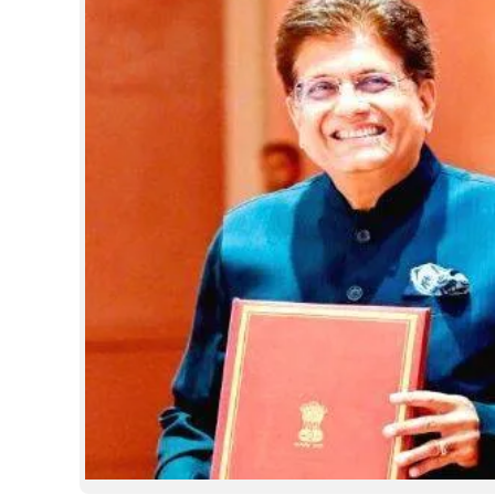
CINEMA
OPINION
PHOTOS
LIFESTYLE
SPIRITUAL
INFO+
ART
ASTRO