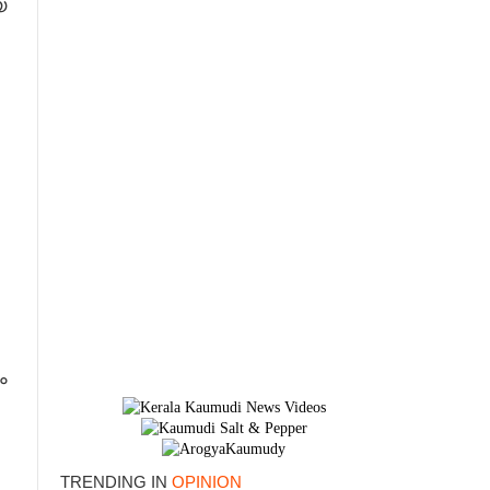
യ
ം
TRENDING IN
OPINION