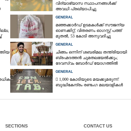
വിദ്യാഭ്യാസ സ്ഥാപനങ്ങൾക്ക്
0
അവധി പ്രഖ്യാപിച്ചു.
GENERAL
മഞ്ഞക്കാർഡ് ഉടമകൾക്ക് സൗജന്യ
ല്ല,
ഓണക്കിറ്റ്; വിതരണം ഓഗസ്റ്റ് പത്ത്
്
മുതൽ, 53 കോടി അനുവദിച്ചു
GENERAL
്ങിയ
ചിങ്ങം ഒന്നിന് ശബരിമല തന്ത്രിയായി
ബ്രഹ്മദത്തൻ ചുമതലയേൽക്കും;
ദേവസ്വം ബോർഡ് യോഗത്തിൽ
തീരുമാനം
GENERAL
അധിക
 1,000 കോടിയുടെ മയക്കുമരുന്ന്:
ബുദ്ധികേന്ദ്രം രണ്ടംഗ മലയാളികൾ
SECTIONS
CONTACT US