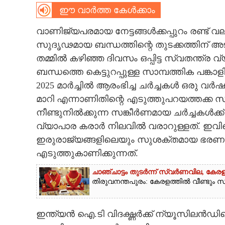
ഈ വാർത്ത കേൾക്കാം
CARTOONS
വാണിജ്യപരമായ നേട്ടങ്ങൾക്കപ്പുറം രണ്ട്
സുദൃഢമായ ബന്ധത്തിന്റെ തുടക്കത്തിന് അ
LITERATURE
തമ്മിൽ കഴിഞ്ഞ ദിവസം ഒപ്പിട്ട സ്വതന്ത്ര 
ബന്ധത്തെ കെട്ടുറപ്പുള്ള സാമ്പത്തിക പങ്കാ
ZOOM
2025 മാർച്ചിൽ ആരംഭിച്ച ചർച്ചകൾ ഒരു വ
മാറി എന്നാണിതിന്റെ എടുത്തുപറയത്ത
CONTACT US
നീണ്ടുനിൽക്കുന്ന സങ്കീർണമായ ചർച്ചകൾക്ക്
വ്യാപാര കരാർ നിലവിൽ വരാറുള്ളത്. ഇവിടെ
ഇരുരാജ്യങ്ങളിലെയും സുശക്തമായ ഭരണ
എടുത്തുകാണിക്കുന്നത്.
ചാഞ്ചാട്ടം തുടർന്ന് സ്വർണവില, കേരള
തിരുവനന്തപുരം: കേരളത്തിൽ വീണ്ടും സ്വ
ഇന്ത്യൻ ഐ.ടി വിദഗ്ദ്ധർക്ക് ന്യൂസിലൻ