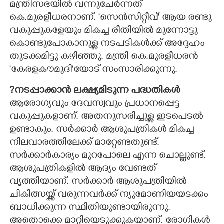
മന്ത്രിസഭയിൽ വന്നുചേർന്നത്
കെ.മുരളീധരനാണ്. 'സെൻസിറ്റീവ്' ആയ രണ്ടു
വകുപ്പുകളേയും മികച്ച രീതിയിൽ മുന്നോട്ടു
കൊണ്ടുപോകാനുള്ള നടപടികൾക്ക് അദ്ദേഹം
തുടക്കമിട്ടു കഴിഞ്ഞു. മന്ത്രി കെ.മുരളീധരൻ
'കേരളകൗമുദി'യോട് സംസാരിക്കുന്നു.
?നടപ്പാക്കാൻ ലക്ഷ്യമിടുന്ന പദ്ധതികൾ
ആരോഗ്യവും ദേവസ്വവും പ്രധാനപ്പെട്ട
വകുപ്പുകളാണ്. അതനുസരിച്ചുള്ള ഇടപെടൽ
ഉണ്ടാകും. സർക്കാർ ആശുപത്രികൾ മികച്ച
നിലവാരത്തിലേക്ക് മാറ്റേണ്ടതുണ്ട്.
സർക്കാർകാര്യം മുറപോലെ എന്ന ചൊല്ലുണ്ട്.
ആശുപത്രികളിൽ ആദ്യം വേണ്ടത്
വൃത്തിയാണ്. സർക്കാർ ആശുപത്രിയിൽ
ചികിത്സയ്ക്ക് വരുന്നവർക്ക് ന്യുമോണിയയടക്കം
ബാധിക്കുന്ന സ്ഥിതിയുണ്ടായിരുന്നു.
അതൊക്കെ മാറ്റിയെടുക്കുകയാണ്. രോഗികൾ