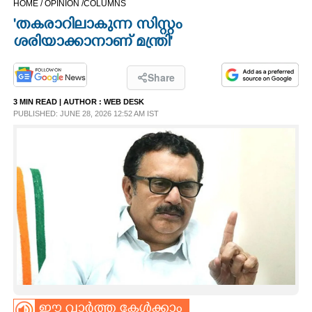
HOME /
OPINION /
COLUMNS
CINEMA
'തകരാറിലാകുന്ന സിസ്റ്റം
ശരിയാക്കാനാണ് മന്ത്രി'
OPINION
Share
PHOTOS
3 MIN READ
| AUTHOR :
WEB DESK
PUBLISHED: JUNE 28, 2026 12:52 AM IST
LIFESTYLE
SPIRITUAL
INFO+
ART
ASTRO
ഈ വാർത്ത കേൾക്കാം