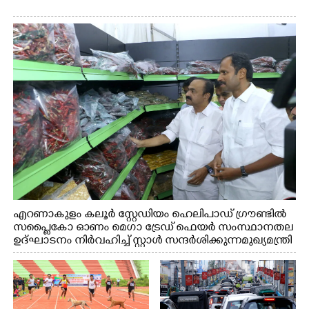
എറണാകുളം കലൂർ സ്റ്റേഡിയം ഹെലിപാഡ് ഗ്രൗണ്ടിൽ
സപ്ളൈകോ ഓണം മെഗാ ട്രേഡ് ഫെയർ സംസ്ഥാനതല
ഉദ്ഘാടനം നിർവഹിച്ച് സ്റ്റാൾ സന്ദർശിക്കുന്ന മുഖ്യമന്ത്രി
വി.ഡി. സതീശൻ. മന്ത്രി അനൂപ് ജേക്കബ് സമീപം