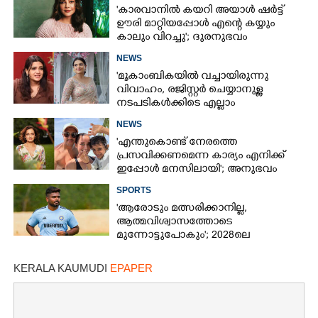
'കാരവാനിൽ കയറി അയാൾ ഷർട്ട്
ഊരി മാറ്റിയപ്പോൾ എന്റെ കയ്യും
കാലും വിറച്ചു'; ദുരനുഭവം
വെളിപ്പെടുത്തി കാജൽ അഗർവാൾ
NEWS
'മൂകാംബികയിൽ വച്ചായിരുന്നു
വിവാഹം, രജിസ്റ്റർ ചെയ്യാനുള്ള
നടപടികൾക്കിടെ എല്ലാം
മാറിമറിഞ്ഞു'- വെളിപ്പെടുത്തി ദിവ്യ
NEWS
പിള്ള
'എന്തുകൊണ്ട് നേരത്തെ
പ്രസവിക്കണമെന്ന കാര്യം എനിക്ക്
ഇപ്പോൾ മനസിലായി'; അനുഭവം
തുറന്നുപറഞ്ഞ് ദിയ
SPORTS
'ആരോടും മത്സരിക്കാനില്ല,​
ആത്മവിശ്വാസത്തോടെ
മുന്നോട്ടുപോകും'; 2028ലെ
ലോകകപ്പിനെക്കുറിച്ച് സഞ്ജു
സാംസൺ
KERALA KAUMUDI
EPAPER