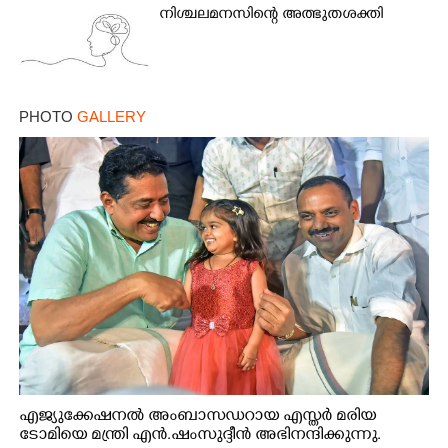
നിശ്ചലമനസിന്റെ അത്ഭുതശക്തി
PHOTO
GALLERY
എജ്യുക്കേഷനൽ അംബാസഡറായ എസ്തർ മരിയ
ടോമിയെ മന്ത്രി എൻ.ഷംസുദ്ദീൻ അഭിനന്ദിക്കുന്നു.