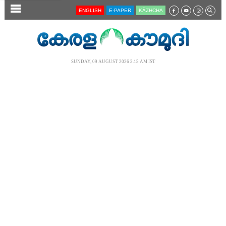
SECTIONS
ENGLISH
E-PAPER
KĀZHCHA
HOME
LATEST
SUNDAY, 09 AUGUST 2026 3.15 AM IST
AUDIO
NOTIFIED NEWS
POLL
KERALA
LOCAL
NEWS 360
CASE DIARY