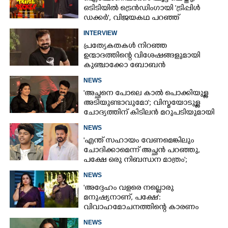
ഒടിടിയിൽ ട്രെൻഡിംഗായി 'ട്രിപ്പിൾ
ഡക്കർ',​ വിജയകഥ പറഞ്ഞ്
സംവിധായകൻ
INTERVIEW
പ്രത്യേകതകൾ നിറഞ്ഞ
ഉന്മാദത്തിന്റെ വിശേഷങ്ങളുമായി
കുഞ്ചാക്കോ ബോബൻ
NEWS
'അച്ഛനെ പോലെ കാൽ പൊക്കിയുള്ള
അടിയുണ്ടാവുമോ'; വിസ്മയോടുള്ള
ചോദ്യത്തിന് കിടിലൻ മറുപടിയുമായി
മോഹൻലാൽ
NEWS
'എന്ത് സഹായം വേണമെങ്കിലും
ചോദിക്കാമെന്ന് അച്ഛൻ പറഞ്ഞു,
പക്ഷേ ഒരു നിബന്ധന മാത്രം';
വെളിപ്പെടുത്തലുമായി ജേസൺ
NEWS
സഞ്ജയ്
'അദ്ദേഹം വളരെ നല്ലൊരു
മനുഷ്യനാണ്, പക്ഷേ':
വിവാഹമോചനത്തിന്റെ കാരണം
വെളിപ്പെടുത്തി ഗൗരി കൃഷ്ണൻ
NEWS