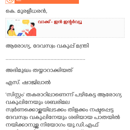
CARTOONS
കെ. മുരളീധരൻ,​
വാക്ക് - ഇൻ ഇന്റർവ്യൂ
LITERATURE
ZOOM
ആരോഗ്യ,​ ദേവസ്വം വകുപ്പ് മന്ത്രി
.......................................................
CONTACT US
അഭിമുഖം തയ്യാറാക്കിയത്
എസ്. ഷാജിലാൽ
'സിസ്റ്റം' തകരാറിലാണെന്ന് പഴികേട്ട ആരോഗ്യ
വകുപ്പിനേയും ശബരിമല
സ്വർണക്കൊള്ളയിലടക്കം തിളക്കം നഷ്ടപ്പെട്ട
ദേവസ്വം വകുപ്പിനേയും ശരിയായ പാതയിൽ
നയിക്കാനുള്ള നിയോഗം യു.ഡി.എഫ്