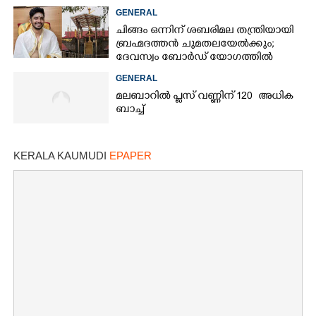
GENERAL
ചിങ്ങം ഒന്നിന് ശബരിമല തന്ത്രിയായി
ബ്രഹ്മദത്തൻ ചുമതലയേൽക്കും;
ദേവസ്വം ബോർഡ് യോഗത്തിൽ
തീരുമാനം
×
GENERAL
Share this link
മലബാറിൽ പ്ലസ് വണ്ണിന് 120 അധിക
ബാച്ച്
KERALA KAUMUDI
EPAPER
Copy Link