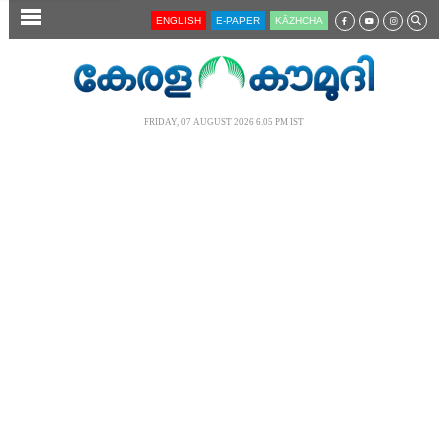
SECTIONS
ENGLISH
E-PAPER
KĀZHCHA
HOME
LATEST
FRIDAY, 07 AUGUST 2026 6.05 PM IST
AUDIO
NOTIFIED NEWS
POLL
KERALA
LOCAL
NEWS 360
CASE DIARY