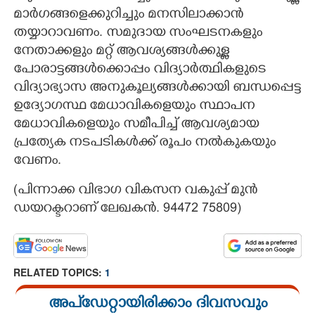
മാർഗങ്ങളെക്കുറിച്ചും മനസിലാക്കാൻ
തയ്യാറാവണം. സമുദായ സംഘടനകളും
നേതാക്കളും മറ്റ് ആവശ്യങ്ങൾക്കുള്ള
പോരാട്ടങ്ങൾക്കൊപ്പം വിദ്യാർത്ഥികളുടെ
വിദ്യാഭ്യാസ അനുകൂല്യങ്ങൾക്കായി ബന്ധപ്പെട്ട
ഉദ്യോഗസ്ഥ മേധാവികളെയും സ്ഥാപന
മേധാവികളെയും സമീപിച്ച് ആവശ്യമായ
പ്രത്യേക നടപടികൾക്ക് രൂപം നൽകുകയും
വേണം.
(പിന്നാക്ക വിഭാഗ വികസന വകുപ്പ് മുൻ
ഡയറക്ടറാണ് ലേഖകൻ. 94472 75809)​
RELATED TOPICS:
1
അപ്ഡേറ്റായിരിക്കാം ദിവസവും