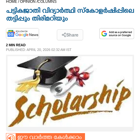
HOME /
OPINION /
COLUMNS
CINEMA
പട്ടികജാതി വിദ്യാർത്ഥി സ്കോളർഷിപ്പിലെ
തട്ടിപ്പും തിരിമറിയും
OPINION
Share
PHOTOS
2 MIN READ
PUBLISHED: APRIL 20, 2026 02:32 AM IST
LIFESTYLE
SPIRITUAL
INFO+
ART
ASTRO
ഈ വാർത്ത കേൾക്കാം