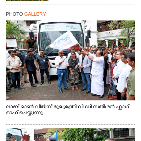
PHOTO
GALLERY
ലാബ് ഓൺ വീൽസ് മുഖ്യമന്ത്രി വി.ഡി സതീശൻ ഫ്ലാഗ്
ഓഫ് ചെയ്യുന്നു