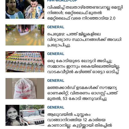
FIFA-WORLD-CUP
വിഷമിച്ച് തലതാഴ്‌ത്തേണ്ടവനല്ല മെസ്സി
നിങ്ങള്‍; മെറ്റ്‌ലൈഫ് മുതല്‍
മെറ്റ്‌ലൈഫ് വരെ നിറഞ്ഞാടിയ 2.0
GENERAL
പെരുമഴ: പത്ത് ജില്ലകളിലെ
വിദ്യാഭ്യാസ സ്ഥാപനങ്ങൾക്ക് അവധി
പ്രഖ്യാപിച്ചു.
GENERAL
ഒരു കോടിയുടെ ലോട്ടറി അടിച്ചു;
സമ്മാനം ഇന്നും കൈയിലെത്തിയില്ല,
വാടകവീട്ടിൽ കഴിഞ്ഞ് ഓട്ടോ ഓടിച്ച്
73കാരൻ
GENERAL
മഞ്ഞക്കാർഡ് ഉടമകൾക്ക് സൗജന്യ
ഓണക്കിറ്റ്; വിതരണം ഓഗസ്റ്റ് പത്ത്
മുതൽ, 53 കോടി അനുവദിച്ചു
GENERAL
ആലുവയിൽ പുസ്തകം
വാങ്ങാനിറങ്ങിയ 12 കാരിയെ
കാണാനില്ല: കുട്ടിയ്ക്കായി തിരച്ചിൽ