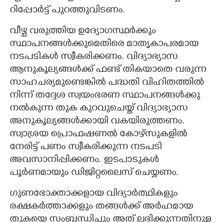
റിപ്പോർട്ട് പുറത്തുവിടണം.
വീഴ്ച വരുത്തിയ ഉദ്യോഗസ്ഥർക്കും
സ്ഥാപനങ്ങൾക്കുമെതിരെ മാതൃകാപരമായ
നടപടികൾ സ്വീകരിക്കണം. വിദ്യാഭ്യാസ
ആനുകൂല്യങ്ങൾക്ക് ഫണ്ട് തികയാതെ വരുന്ന
സാഹചര്യമുണ്ടെങ്കിൽ പദ്ധതി വിഹിതത്തിൽ
നിന്ന് തദ്ദേശ സ്വയംഭരണ സ്ഥാപനങ്ങൾക്കു
നൽകുന്ന തുക കുറവുചെയ്ത് വിദ്യാഭ്യാസ
അനുകൂല്യങ്ങൾക്കായി വകയിരുത്തണം.
സ്വാശ്രയ പ്രൊഫഷണൽ കോഴ്സുകളിൽ
നേരിട്ട് പണം സ്വീകരിക്കുന്ന നടപടി
അവസാനിപ്പിക്കണം. ഇടപാടുകൾ
പൂർണമായും ഡിജിറ്റലൈസ് ചെയ്യണം.
ഗുണഭോക്താക്കളായ വിദ്യാർത്ഥികളും
രക്ഷകർത്താക്കളും തങ്ങൾക്ക് അർഹമായ
തുകയെ സംബന്ധിച്ചും അത് ലഭിക്കുന്നതിനുള്ള