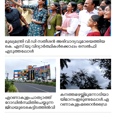
മുഖ്യമന്ത്രി വി.ഡി സതീശൻ അഭിവാദ്യവുമായെത്തിയ
കെ. എസ്.യു വിദ്യാർത്ഥികൾക്കൊപ്പം സെൽഫി
എടുത്തപ്പോൾ
കനത്ത മഴയ്ക്ക് മുന്നോടിയാ
എറണാകുളം ചാത്യാത്ത്
യി മാനം ഇരുണ്ടപ്പോൾ. എ
റോഡിൽ സ്ഥിതി ചെയ്യുന്ന
റണാകുളം മറൈൻഡ്രൈ
ജിഡയുടെ കെട്ടിടത്തിൽ വി
വിൽ നിന്നുള്ള കാഴ്ച
വിധ മേഖലകളിൽ പ്രാഗ