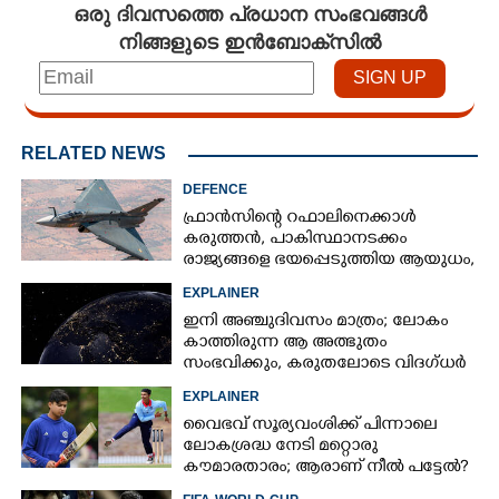
ഒരു ദിവസത്തെ പ്രധാന സംഭവങ്ങൾ
നിങ്ങളുടെ ഇൻബോക്സിൽ
RELATED NEWS
DEFENCE
ഫ്രാൻസിന്റെ റഫാലിനെക്കാൾ
കരുത്തൻ,​ പാകിസ്ഥാനടക്കം
രാജ്യങ്ങളെ ഭയപ്പെടുത്തിയ ആയുധം,​
ഇന്ത്യ നിർമ്മിച്ച എണ്ണം 100ലേക്ക്
EXPLAINER
ഇനി അഞ്ചുദിവസം മാത്രം; ലോകം
കാത്തിരുന്ന ആ അത്ഭുതം
സംഭവിക്കും, കരുതലോടെ വിദഗ്ധർ
EXPLAINER
വൈഭവ് സൂര്യവംശിക്ക് പിന്നാലെ
ലോകശ്രദ്ധ നേടി മറ്റൊരു
കൗമാരതാരം; ആരാണ് നീൽ പട്ടേൽ?