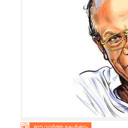
CINEMA
OPINION
PHOTOS
LIFESTYLE
SPIRITUAL
INFO+
ART
ASTRO
ഈ വാർത്ത കേൾക്കാം