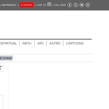
|
MATRIMONY |
E-PAPER
|
LIVE TV
|
CAL 2026
SPIRITUAL
INFO+
ART
ASTRO
CARTOONS
HESHAM