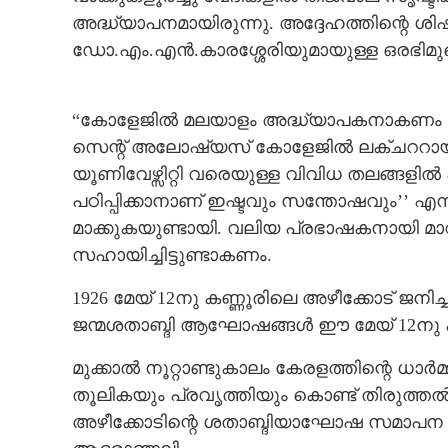
അദ്ധ്യാപനമായിരുന്നു. അദ്ദേഹത്തിന്റെ ശ
ഡോ.എം.എൻ.കാരശ്ശേരിയുമായുള്ള ഒരഭിമുഖത്
“കോളേജിൽ മലയാളം അദ്ധ്യാപകനാകണം എന്
സെന്റ് അലോഷ്യസ് കോളേജിൽ ലക്ചററായ
യൂണിവേഴ്സിറ്റി വരെയുള്ള വിവിധ തലങ്ങളിൽ പ
പഠിപ്പിക്കാനാണ് ഇഷ്ടവും സന്തോഷവും’’ എ
മാക്കുകയുണ്ടായി. വലിയ പ്രഭാഷകനായി മാ
സഹായിച്ചിട്ടുണ്ടാകണം.
1926 മേയ് 12നു കണ്ണൂരിലെ അഴീക്കോട് ജനിച
ജന്മശതാബ്ദി ആഘോഷങ്ങൾ ഈ മേയ് 12നു ക
മുക്കാൽ നൂറ്റാണ്ടുകാലം കേരളത്തിന്റെ ധാ
തൂലികയും പ്രവൃത്തിയും കൊണ്ട് തിരുത്
അഴീക്കോടിന്റെ ശതാബ്ദിയാഘോഷ സമാപന വേ