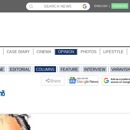
ENGLISH |
KĀZHCHA
CASE DIARY
CINEMA
OPINION
PHOTOS
LIFESTYLE
NE
EDITORIAL
COLUMNS
FEATURE
INTERVIEW
VARAVIS
Share
ൻ