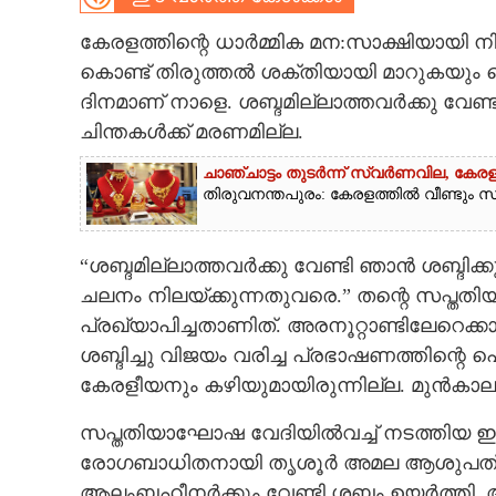
CARTOONS
കേരളത്തിന്റെ ധാർമ്മിക മന:സാക്ഷിയായി ന
കൊണ്ട് തിരുത്തൽ ശക്തിയായി മാറുകയും ച
ദിനമാണ് നാളെ. ശബ്ദമില്ലാത്തവർക്കു വേണ
LITERATURE
ചിന്തകൾക്ക് മരണമില്ല.
ZOOM
ചാഞ്ചാട്ടം തുടർന്ന് സ്വർണവില, കേരള
തിരുവനന്തപുരം: കേരളത്തിൽ വീണ്ടും സ്വ
CONTACT US
“ശബ്ദമില്ലാത്തവർക്കു വേണ്ടി ഞാൻ ശബ്
ചലനം നിലയ്ക്കുന്നതുവരെ.” തന്റെ സപ്
പ്രഖ്യാപിച്ചതാണിത്. അരനൂറ്റാണ്ടിലേറെക്ക
ശബ്ദിച്ചു വിജയം വരിച്ച പ്രഭാഷണത്തിന്റെ 
കേരളീയനും കഴിയുമായിരുന്നില്ല. മുൻക
സപ്തതിയാഘോഷ വേദിയിൽവച്ച് നടത്തിയ ഈ 
രോഗബാധിതനായി തൃശൂർ അമല ആശുപത്രിയ
ആലംബഹീനർക്കും വേണ്ടി ശബ്ദം ഉയർത്തി