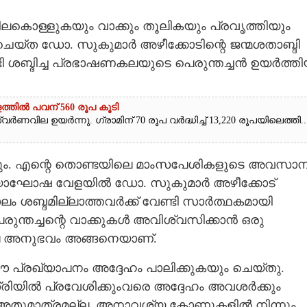
ിലകൊള്ളുകയും വാക്കും തൂലികയും പ്രവൃത്തിയും
െയ്ത ഡോ. സുകുമാർ അഴീക്കോടിന്റെ ജന്മശതാബ്ദി
്ടി ശബ്ദിച്ച പ്രഭാഷണകലയുടെ പെരുന്തച്ചൻ ഉയർത്ത
ത്തിൽ പവന് 560 രൂപ കൂടി
ർണവില ഉയർന്നു. ഗ്രാമിന് 70 രൂപ വർദ്ധിച്ച് 13,220 രൂപയിലെത്തി...
ദിക്കും. എന്റെ തൊണ്ടയിലെ മാംസപേശികളുടെ അവസാ
തതിയാഘോഷ വേളയിൽ ഡോ. സുകുമാർ അഴീക്കോട്
ാലം ശബ്ദമില്ലാത്തവർക്ക് വേണ്ടി സാർത്ഥകമായി
പെരുന്തച്ചന്റെ വാക്കുകൾ അവിശ്വസിക്കാൻ ഒരു
ാല അനുഭവം അങ്ങനെയാണ്.
പ്രഖ്യാപനം അദ്ദേഹം പാലിക്കുകയും ചെയ്തു.
ിൽ പ്രവേശിക്കുംവരെ അദ്ദേഹം അവശർക്കും
. അതുമാത്രമല്ല, അനാവശ്യ കോണുകളിൽ നിന്നും