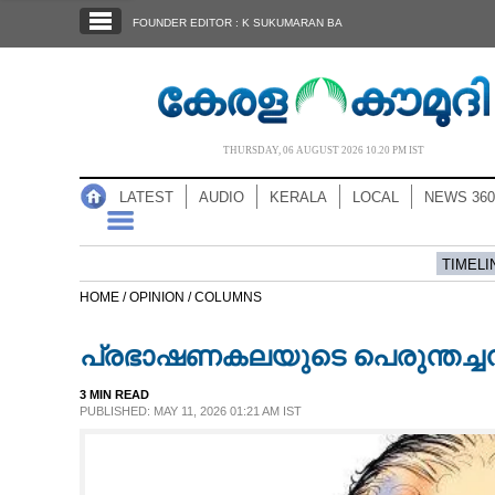
SECTIONS
FOUNDER EDITOR : K SUKUMARAN BA
HOME
LATEST
AUDIO
THURSDAY, 06 AUGUST 2026 10.20 PM IST
NOTIFIED NEWS
LATEST
AUDIO
KERALA
LOCAL
NEWS 360
POLL
KERALA
TIMELI
HOME /
OPINION /
COLUMNS
LOCAL
പ്രഭാഷണകലയുടെ പെരുന്തച്ച
NEWS 360
3 MIN READ
PUBLISHED: MAY 11, 2026 01:21 AM IST
CASE DIARY