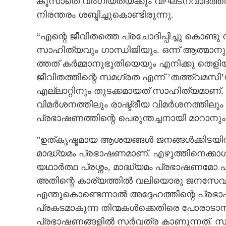
കൂസാതെ വർഗീയതയ്ക്കും വിഘടനവാദത്തിനും 
നിരന്തരം ശബ്ദിച്ചുകൊണ്ടിരുന്നു.
“എന്റെ ജീവിതത്തെ പ്രചോദിപ്പിച്ചു കൊണ്ടു ന
സാഹിത്യവും ഗാന്ധിജിയും. ഒന്ന് ആത്മാനു
ത്തത് കർമ്മാനുഭൂതിയെയും എനിക്കു തെളിയ
ജീവിതത്തിന്റെ സമഗ്രത എന്ന് ’തത്ത്വമസി’യ
എല്ലാറ്റിനും തുടക്കമായത് സാഹിത്യമാണ
വിമർശനത്തിലും രാഷ്ട്രീയ വിമർശനത്തിലും
പ്രഭാഷണത്തിന്റെ പെരുന്തച്ചനായി മാറാന
”ഉത്കൃഷ്ടമായ ആശയങ്ങൾ ജനങ്ങൾക്കിടയിൽ എത
മാദ്ധ്യമം പ്രഭാഷണമാണ്. എഴുത്തിനെക്കാൾ
യഥാർത്ഥ പ്രശ്നം, മാദ്ധ്യമം പ്രഭാഷണമോ പ
അതിന്റെ കാര്യത്തിൽ വലിയൊരു ജനസേവനമ
എന്തുകൊണ്ടെന്നാൽ അദ്ദേഹത്തിന്റെ പ്
പ്രകടമാകുന്ന തിന്മകൾക്കെതിരെ പോരാടാന
പ്രഭാഷണങ്ങളിൽ സർവത്ര കാണുന്നത്. സമൂഹ