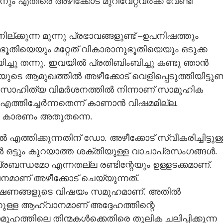
എതിരെ അഴീക്കോട് മുറിവേറ്റവർക്ക് വേണ്ടി
ില്ക്കുന്ന മൂന്നു പ്രഭാവങ്ങളുണ്ട് –ഉപനിഷത്തും
ഭൂതിയെയും മറ്റേത് വികാരാനുഭൂതിയെയും ഒടുക്ക
ിച്ചു തന്നു. ഇവയിൽ പ്രതിബിംബിച്ചു കണ്ടു ഞാൻ
ുടെ ആമുഖത്തിൽ അഴീക്കോട് വെളിപ്പെടുത്തിയിട്ടുണ്ട
്. സാഹിത്യ വിമർശനത്തിൽ നിന്നാണ് സാമൂഹിക
 എത്തിച്ചേർന്നതെന്ന് കാണാൻ വിഷമമില്ല.
ും കാരണം അതുതന്നെ.
്തിക്കുന്നതിന് ഡോ. അഴീക്കോട് സ്വീകരിച്ചിട്ടുള്
 ഒട്ടും കുറയാത്ത ശക്തിയുള്ള വാചാപ്രസംഗങ്ങൾ.
്രബന്ധമോ എന്നതല്ല രണ്ടിന്റേയും ഉള്ളടക്കമാണ്.
ാണ് അഴീക്കോട് ചെയ്യുന്നത്.
രഭാഷണങ്ങളുടെ വിഷയം സമൂഹമാണ്. അതിൽ
Share this link
ുള്ള ആഹ്വാനമാണ് അദ്ദേഹത്തിന്റെ
ത്തിലെ തിന്മകൾക്കെതിരെ തൂലിക ചലിപ്പിക്കുന്ന