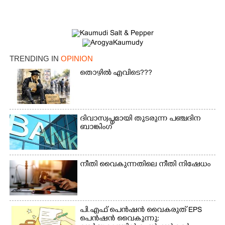
TRENDING IN
OPINION
തൊഴിൽ എവിടെ???
ദിവാസ്വപ്നമായി തുടരുന്ന പഞ്ചദിന
ബാങ്കിംഗ്
നീതി വൈകുന്നതിലെ നീതി നിഷേധം
പി.എഫ് പെൻഷൻ വൈകരുത് EPS
പെൻഷൻ വൈകുന്നു: