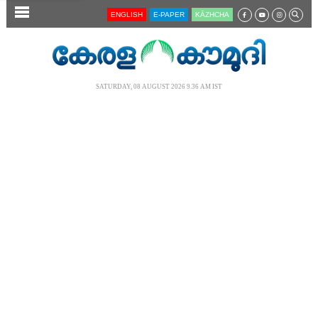
SECTIONS
ENGLISH
E-PAPER
KĀZHCHA
HOME
LATEST
SATURDAY, 08 AUGUST 2026 9.36 AM IST
AUDIO
NOTIFIED NEWS
POLL
KERALA
LOCAL
NEWS 360
CASE DIARY