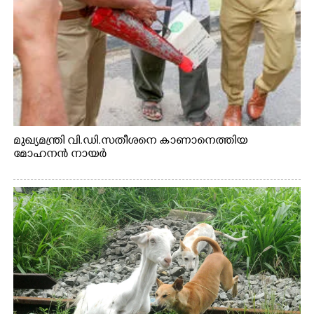
മുഖ്യമന്ത്രി വി.ഡി.സതീശനെ കാണാനെത്തിയ
മോഹനൻ നായർ