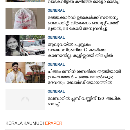
വാടകവീട്ടിൽ കഴിഞ്ഞ് ഓട്ടോ ഓടിച്ച്
73കാരൻ
GENERAL
മഞ്ഞക്കാർഡ് ഉടമകൾക്ക് സൗജന്യ
ഓണക്കിറ്റ്; വിതരണം ഓഗസ്റ്റ് പത്ത്
മുതൽ, 53 കോടി അനുവദിച്ചു
GENERAL
ആലുവയിൽ പുസ്തകം
വാങ്ങാനിറങ്ങിയ 12 കാരിയെ
കാണാനില്ല: കുട്ടിയ്ക്കായി തിരച്ചിൽ
GENERAL
ചിങ്ങം ഒന്നിന് ശബരിമല തന്ത്രിയായി
ബ്രഹ്മദത്തൻ ചുമതലയേൽക്കും;
ദേവസ്വം ബോർഡ് യോഗത്തിൽ
തീരുമാനം
GENERAL
മലബാറിൽ പ്ലസ് വണ്ണിന് 120 അധിക
ബാച്ച്
KERALA KAUMUDI
EPAPER