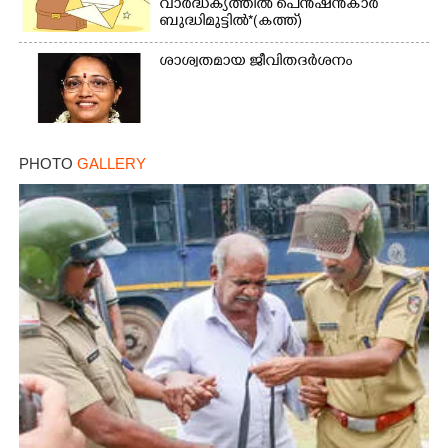
വാർദ്ധക്യത്തിൽ പെൻഷൻകാർ
ബുദ്ധിമുട്ടിൽ*(കത്ത്)
ശാശ്വതമായ ജീവിതദർശനം
PHOTO
GALLERY