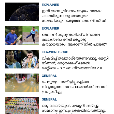
ഇന്ത്യ നിർമ്മിച്ച എണ്ണം 100ലേക്ക്
EXPLAINER
ഇനി അഞ്ചുദിവസം മാത്രം; ലോകം
കാത്തിരുന്ന ആ അത്ഭുതം
സംഭവിക്കും, കരുതലോടെ വിദഗ്ധർ
EXPLAINER
വൈഭവ് സൂര്യവംശിക്ക് പിന്നാലെ
ലോകശ്രദ്ധ നേടി മറ്റൊരു
കൗമാരതാരം; ആരാണ് നീൽ പട്ടേൽ?
FIFA-WORLD-CUP
വിഷമിച്ച് തലതാഴ്‌ത്തേണ്ടവനല്ല മെസ്സി
നിങ്ങള്‍; മെറ്റ്‌ലൈഫ് മുതല്‍
മെറ്റ്‌ലൈഫ് വരെ നിറഞ്ഞാടിയ 2.0
GENERAL
പെരുമഴ: പത്ത് ജില്ലകളിലെ
വിദ്യാഭ്യാസ സ്ഥാപനങ്ങൾക്ക് അവധി
പ്രഖ്യാപിച്ചു.
GENERAL
ഒരു കോടിയുടെ ലോട്ടറി അടിച്ചു;
സമ്മാനം ഇന്നും കൈയിലെത്തിയില്ല,