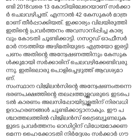
ണ്ടി​ 2018​വ​രെ​ 13​ ​കോ​ടി​യി​ലേ​റെ​യാ​ണ് ​സ​ർ​ക്കാ​
ർ​ ​ചെ​ല​വ​ഴി​ച്ച​ത്.​ ​എ​ന്നാ​ൽ​ 42​ ​കേ​സു​ക​ൾ​ ​മാ​ത്ര​
മാ​ണ് ​തീ​ർ​പ്പാ​ക്കി​യ​ത്.​ ​ഇ​ക്കാ​ര്യം​ ​വി​ല​യി​രു​ത്തി​ ​
ഇ​തി​ന്റെ​ ​പ്ര​വ​ർ​ത്ത​നം​ ​അ​വ​സാ​നി​പ്പി​ച്ച​ ​കാ​ര്യ​
വും​ ​കോ​ട​തി​ ​ചൂ​ണ്ടി​ക്കാ​ട്ടി. ഗ​സ​റ്റ​ഡ് ​ഓ​ഫീ​സ​ർ​
മാ​ർ​ ​ന​ട​ത്തി​യ​ ​അ​ഴി​മ​തി​യു​ടെ​ ​എ​ത്ര​യോ​ ​ഇ​ര​ട്ടി​ ​
പ​ണം​ ​അ​തി​ന്റെ​ ​അ​ന്വേ​ഷ​ണ​ത്തി​നും​ ​കേ​സു​ക​
ൾ​ക്കു​മാ​യി​ ​സ​ർ​ക്കാ​രി​ന് ​ചെ​ല​വ​ഴി​ക്കേ​ണ്ടി​വ​രു​
ന്നു.​ ​ഇ​തി​ലൊ​രു​ ​പൊ​ളി​ച്ചെ​ഴു​ത്ത് ​ആ​വ​ശ്യ​മാ​
ണ്.​ ​
സം​സ്ഥാ​ന​ ​വി​ജി​ല​ൻ​സി​ന്റെ​ ​അ​ന്വേ​ഷ​ണം​ത​ന്നെ​
​ഭ​ര​ണ​പ​ക്ഷ​ത്തി​ന്റെ​ ​ത​ല​പ്പ​ത്തു​ള്ള​വ​രു​ടെ​ ​ഇ​ട​പെ​
ട​ൽ​ ​കാ​ര​ണം​ ​അ​ല​സി​പ്പോ​യി​ട്ടു​ള്ള​തി​ന് ​നി​ര​വ​ധി​ ​
ഉ​ദാ​ഹ​ര​ണ​ങ്ങ​ൾ​ ​ചൂ​ണ്ടി​ക്കാ​ട്ടാ​നാ​കും.​ ​ഈ​ ​പ​
ശ്ചാ​ത്ത​ല​ത്തി​ൽ​ ​വി​ജി​ല​ൻ​സ് ​ട്രൈ​ബ്യൂ​ണ​ലു​ക​
ളു​ടെ​ ​പ്ര​വ​ർ​ത്ത​നം​ ​ഓ​ഡി​റ്റി​ന് ​വി​ധേ​യ​മാ​ക്ക​ണ​
മെ​ന്ന​ ​ഹൈ​ക്കോ​ട​തി​ ​നി​ർ​ദ്ദേ​ശം​ ​സ​ർ​ക്കാ​ർ​ ​ഗൗ​