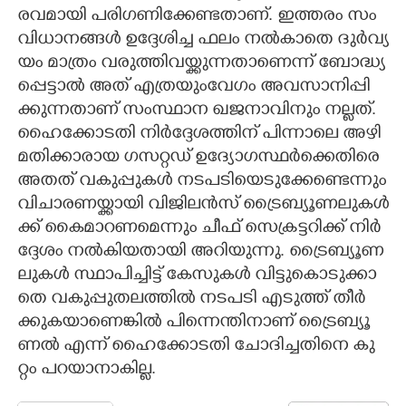
ര​വ​മാ​യി​ ​പ​രി​ഗ​ണി​ക്കേ​ണ്ട​താ​ണ്.​ ​ഇ​ത്ത​രം​ ​സം​
വി​ധാ​ന​ങ്ങ​ൾ​ ​ഉ​ദ്ദേ​ശി​ച്ച​ ​ഫ​ലം​ ​ന​ൽ​കാ​തെ​ ​ദു​ർ​വ്യ​
യം​ ​മാ​ത്രം​ ​വ​രു​ത്തി​വ​യ്ക്കു​ന്ന​താ​ണെ​ന്ന് ​ബോ​ദ്ധ്യ​
പ്പെ​ട്ടാ​ൽ​ ​അ​ത് ​എ​ത്ര​യും​വേ​ഗം​ ​അ​വ​സാ​നി​പ്പി​
ക്കു​ന്ന​താ​ണ് ​സം​സ്ഥാ​ന​ ​ഖ​ജ​നാ​വി​നും​ ​ന​ല്ല​ത്.
ഹൈ​ക്കോ​ട​തി​ ​നി​ർ​ദ്ദേ​ശ​ത്തി​ന് ​പി​ന്നാ​ലെ​ ​അ​ഴി​
മ​തി​ക്കാ​രാ​യ​ ​ഗ​സ​റ്റ​ഡ് ​ഉ​ദ്യോ​ഗ​സ്ഥ​ർ​ക്കെ​തി​രെ​ ​
അ​ത​ത് ​വ​കു​പ്പു​ക​ൾ​ ​ന​ട​പ​ടി​യെ​ടു​ക്കേ​ണ്ടെ​ന്നും​
​വി​ചാ​ര​ണ​യ്ക്കാ​യി​ ​വി​ജി​ല​ൻ​സ് ​ട്രൈ​ബ്യൂ​ണ​ലു​ക​ൾ​
ക്ക് ​കൈ​മാ​റ​ണ​മെ​ന്നും​ ​ചീ​ഫ് ​സെ​ക്ര​ട്ട​റി​ക്ക് ​നി​ർ​
ദ്ദേ​ശം​ ​ന​ൽ​കി​യ​താ​യി​ ​അ​റി​യു​ന്നു.​ ​ട്രൈ​ബ്യൂ​ണ​
ലു​ക​ൾ​ ​സ്ഥാ​പി​ച്ചി​ട്ട് ​കേ​സു​ക​ൾ​ ​വി​ട്ടു​കൊ​ടു​ക്കാ​
തെ​ ​വ​കു​പ്പു​ത​ല​ത്തി​ൽ​ ​ന​ട​പ​ടി​ ​എ​ടു​ത്ത് ​തീ​ർ​
ക്കു​ക​യാ​ണെ​ങ്കി​ൽ​ ​പി​ന്നെ​ന്തി​നാ​ണ് ​ട്രൈ​ബ്യൂ​
ണ​ൽ​ ​എ​ന്ന് ​ഹൈ​ക്കോ​ട​തി​ ​ചോ​ദി​ച്ച​തി​നെ​ ​കു​
റ്റം​ ​പ​റ​യാ​നാ​കി​ല്ല.