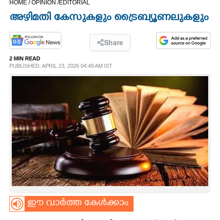
HOME /
OPINION /
EDITORIAL
CINEMA
അഴിമതി കേസുകളും ട്രൈബ്യൂണലുകളും
OPINION
Share
2 MIN READ
PHOTOS
PUBLISHED: APRIL 23, 2026 04:49 AM IST
LIFESTYLE
SPIRITUAL
INFO+
ART
ഈ വാർത്ത കേൾക്കാം
ASTRO