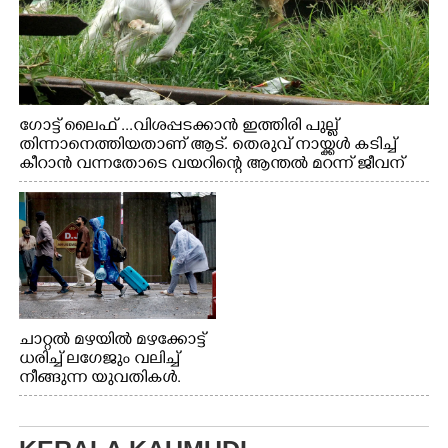
ഗോട്ട് ലൈഫ് ...വിശപ്പടക്കാൻ ഇത്തിരി പുല്ല്
തിന്നാനെത്തിയതാണ് ആട്. തെരുവ് നായ്ക്കൾ കടിച്ച്
കീറാൻ വന്നതോടെ വയറിന്റെ ആന്തൽ മറന്ന് ജീവന്
വേണ്ടിയായി ഓട്ടം. എറണാകുളം വാത്തുരുത്തിയിൽ
നിന്നുള്ള കാഴ്ച
ചാറ്റൽ മഴയിൽ മഴക്കോട്ട്
ധരിച്ച് ലഗേജും വലിച്ച്
നീങ്ങുന്ന യുവതികൾ.
എറണാകുളം മേനകയിൽ
നിന്നുള്ള കാഴ്ച