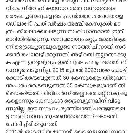
ക്കാ​രി​നോ​ട് ​ചോ​ദി​ച്ചി​രി​ക്കു​ന്ന​ത്.​ ​ല​ക്ഷ്യം​ ​വേ​ണ്ട​
വി​ധം​ ​നി​ർ​വ​ഹി​ക്കാ​നാ​വാ​തെ​ ​വ​ന്ന​തോ​ടെ​ ​
ട്രൈ​ബ്യൂ​ണ​ലു​ക​ളു​ടെ​ ​പ്ര​വ​ർ​ത്ത​നം​ ​അ​വ​താ​ള​
ത്തി​ലാ​ണ്.​ ​പ്ര​തി​വ​ർ​ഷം​ ​അ​ഞ്ച് ​കേ​സു​ക​ൾ​ ​മാ​
ത്രം​ ​തീ​ർ​പ്പാ​ക്ക​പ്പെ​ടു​ന്ന​ ​സം​വി​ധാ​ന​മാ​യി​ ​ഇ​ത് ​
മാ​റി​യി​രി​ക്കു​ന്നു.​ ​ശ​മ്പ​ള​മാ​യും​ ​മ​റ്റും​ ​കോ​ടി​ക​ളാ​
ണ് ​ട്രൈ​ബ്യൂ​ണ​ലു​ക​ളു​ടെ​ ​ന​ട​ത്തി​പ്പി​നാ​യി​ ​സ​ർ​
ക്കാ​ർ​ ​ചെ​ല​വ​ഴി​ക്കു​ന്ന​ത്. അ​ഴി​മ​തി​ ​ഇ​ല്ലാ​താ​ക്കു​
ക​ ​എ​ന്ന​ ​ഉ​ദ്ദേ​ശ്യ​വും​ ​ഇ​തി​ലൂ​ടെ​ ​ഫ​ല​പ്ര​ദ​മാ​യി​ ​നി​
റ​വേ​റ്റ​പ്പെ​ടു​ന്നി​ല്ല.​ 2015​ ​മു​ത​ൽ​ 2023​വ​രെ​ ​കോ​ഴി​
ക്കോ​ട് ​ട്രൈ​ബ്യൂ​ണ​ൽ​ 30​ ​കേ​സു​ക​ളും​ ​തി​രു​വ​ന​
ന്ത​പു​രം​ ​ട്രൈ​ബ്യൂ​ണ​ൽ​ 35​ ​കേ​സു​ക​ളു​മാ​ണ് ​തീ​
ർ​പ്പാ​ക്കി​യ​ത്.​ ​വി​ജി​ല​ൻ​സ് ​അ​ല്ലാ​തെ​ ​മ​റ്റ് ​വ​കു​പ്പു​
ക​ളൊ​ന്നും​ ​കേ​സു​ക​ൾ​ ​ട്രൈ​ബ്യൂ​ണ​ലി​ന് ​വി​ടു​
ന്നു​മി​ല്ല.​ ​ഈ​ ​സാ​ഹ​ച​ര്യ​ത്തി​ലാ​ണ് ​പ​രാ​ജ​യ​പ്പെ​
ട്ട​ ​സം​വി​ധാ​നം​ ​തു​ട​ര​ണ​മോ​യെ​ന്ന് ​കോ​ട​തി​ ​
ചോ​ദി​ച്ചി​രി​ക്കു​ന്ന​ത്.
2011​ൽ​ ​തു​ട​ങ്ങി​യ​ ​മൂ​ന്നാ​ർ​ ​ട്രൈ​ബ്യൂ​ണ​ലി​നു​വേ​