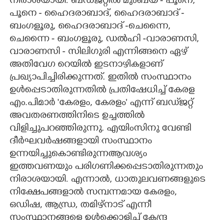
നിരാശയായി. ബഡ്‌ജറ്റിൽ മുംബയ് - പൂനെ,
പൂനെ - ഹൈദരാബാദ്, ഹൈദരാബാദ് -
ബംഗളൂരു, ഹൈദരാബാദ് -ചെന്നൈ,
ചെന്നൈ - ബംഗളൂരു, ഡൽഹി -വാരാണസി,
വാരാണസി - സിലിഗുരി എന്നിങ്ങനെ ഏഴ്
അതിവേഗ റെയിൽ ഇടനാഴികളാണ്
പ്രഖ്യാപിച്ചിരിക്കുന്നത്. ഇതിൽ സംസ്ഥാനം
ഉൾപ്പെടാതിരുന്നതിൽ പ്രതിഷേധിച്ച് കേരള
എം.പിമാർ 'കേരളം, കേരളം" എന്ന് ബഡ്‌ജറ്റ്
അവതരണത്തിനിടെ ഉച്ചത്തിൽ
വിളിച്ചുപറഞ്ഞിരുന്നു. എയിംസിനു വേണ്ടി
ദീർഘവർഷങ്ങളായി സംസ്ഥാനം
ഉന്നയിച്ചുകൊണ്ടിരുന്നആവശ്യം
ഇത്തവണയും പരിഗണിക്കപ്പെടാതിരുന്നതും
നിരാശയായി. എന്നാൽ, ധാതുലവണങ്ങളുടെ
നിക്ഷേപങ്ങളാൽ സമ്പന്നമായ കേരളം,
ഒഡിഷ, ആന്ധ്ര, തമിഴ്നാട് എന്നീ
സംസ്ഥാനങ്ങളെ ഉൾക്കൊള്ളിച്ച് കേന്ദ്ര