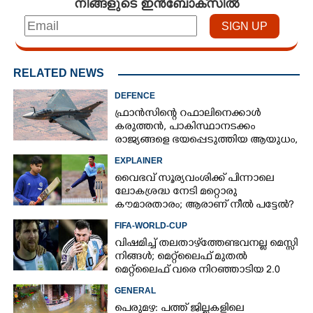
നിങ്ങളുടെ ഇൻബോക്സിൽ
RELATED NEWS
DEFENCE
ഫ്രാൻസിന്റെ റഫാലിനെക്കാൾ
കരുത്തൻ,​ പാകിസ്ഥാനടക്കം
രാജ്യങ്ങളെ ഭയപ്പെടുത്തിയ ആയുധം,​
ഇന്ത്യ നിർമ്മിച്ച എണ്ണം 100ലേക്ക്
EXPLAINER
വൈഭവ് സൂര്യവംശിക്ക് പിന്നാലെ
ലോകശ്രദ്ധ നേടി മറ്റൊരു
കൗമാരതാരം; ആരാണ് നീൽ പട്ടേൽ?
FIFA-WORLD-CUP
വിഷമിച്ച് തലതാഴ്‌ത്തേണ്ടവനല്ല മെസ്സി
നിങ്ങള്‍; മെറ്റ്‌ലൈഫ് മുതല്‍
മെറ്റ്‌ലൈഫ് വരെ നിറഞ്ഞാടിയ 2.0
GENERAL
പെരുമഴ: പത്ത് ജില്ലകളിലെ