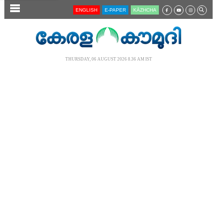
SECTIONS
ENGLISH
E-PAPER
KĀZHCHA
HOME
LATEST
THURSDAY, 06 AUGUST 2026 8.36 AM IST
AUDIO
NOTIFIED NEWS
POLL
KERALA
LOCAL
NEWS 360
CASE DIARY