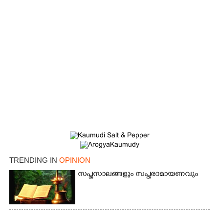
TRENDING IN
OPINION
സപ്തസാലങ്ങളും സപ്തരാമായണവും