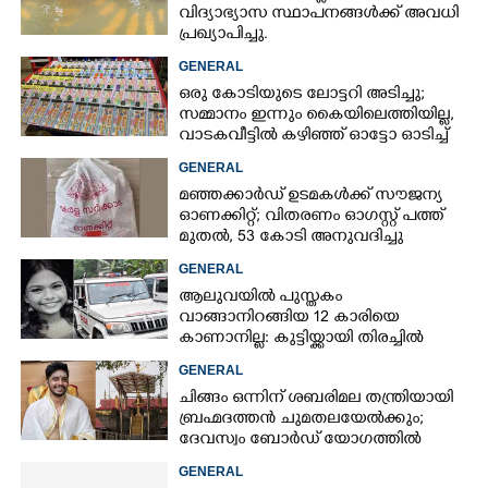
വിദ്യാഭ്യാസ സ്ഥാപനങ്ങൾക്ക് അവധി
പ്രഖ്യാപിച്ചു.
GENERAL
ഒരു കോടിയുടെ ലോട്ടറി അടിച്ചു;
സമ്മാനം ഇന്നും കൈയിലെത്തിയില്ല,
വാടകവീട്ടിൽ കഴിഞ്ഞ് ഓട്ടോ ഓടിച്ച്
73കാരൻ
GENERAL
മഞ്ഞക്കാർഡ് ഉടമകൾക്ക് സൗജന്യ
ഓണക്കിറ്റ്; വിതരണം ഓഗസ്റ്റ് പത്ത്
മുതൽ, 53 കോടി അനുവദിച്ചു
GENERAL
ആലുവയിൽ പുസ്തകം
വാങ്ങാനിറങ്ങിയ 12 കാരിയെ
കാണാനില്ല: കുട്ടിയ്ക്കായി തിരച്ചിൽ
GENERAL
ചിങ്ങം ഒന്നിന് ശബരിമല തന്ത്രിയായി
ബ്രഹ്മദത്തൻ ചുമതലയേൽക്കും;
ദേവസ്വം ബോർഡ് യോഗത്തിൽ
തീരുമാനം
GENERAL