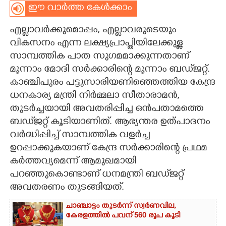
ഈ വാർത്ത കേൾക്കാം
CARTOONS
എല്ലാവർക്കുമൊപ്പം,​ എല്ലാവരുടെയും
വികസനം എന്ന ലക്ഷ്യപ്രാപ്തിയിലേക്കുള്ള
LITERATURE
സാമ്പത്തിക പാത സുഗമമാക്കുന്നതാണ്
മൂന്നാം മോദി സർക്കാരിന്റെ മൂന്നാം ബഡ്‌ജറ്റ്.
ZOOM
കാഞ്ചിപുരം പട്ടുസാരിയണിഞ്ഞെത്തിയ കേന്ദ്ര
ധനകാര്യ മന്ത്രി നിർമ്മലാ സീതാരാമൻ,​
CONTACT US
തുടർച്ചയായി അവതരിപ്പിച്ച ഒൻപതാമത്തെ
ബഡ്‌ജറ്റ് കൂടിയാണിത്. ആഭ്യന്തര ഉത്പാദനം
വർദ്ധിപ്പിച്ച് സാമ്പത്തിക വളർച്ച
ഉറപ്പാക്കുകയാണ് കേന്ദ്ര സർക്കാരിന്റെ പ്രഥമ
കർത്തവ്യമെന്ന് ആമുഖമായി
പറഞ്ഞുകൊണ്ടാണ് ധനമന്ത്രി ബഡ്‌ജറ്റ്
അവതരണം തുടങ്ങിയത്.
ചാഞ്ചാട്ടം തുടർന്ന് സ്വർണവില,
കേരളത്തിൽ പവന് 560 രൂപ കൂടി