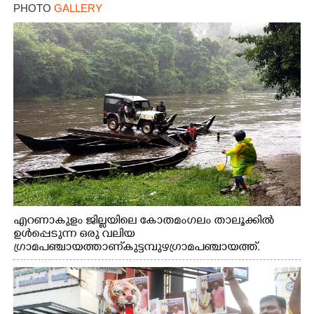
PHOTO
GALLERY
എറണാകുളം ജില്ലയിലെ കോതമംഗലം താലൂക്കിൽ
ഉൾപ്പെടുന്ന ഒരു വലിയ
ഗ്രാമപഞ്ചായത്താണ് കുട്ടമ്പുഴ ഗ്രാമ പഞ്ചായത്ത്.
ആദിവാസി ഊരുകളായ വെള്ളാരംകുത്ത്, കത്തിപ്പാറ,
ഉറിയംപെട്ടി, തേക്കല്ല്, വെട്ടിക്കല്ല്, മഞ്ചപ്പാറ എന്നീ ആറു
സ്ഥലങ്ങളിലേക്കുള്ള പ്രധാന സഞ്ചാര മാർഗമാണ് ഈ
കാണുന്ന കടത്ത് വള്ളം