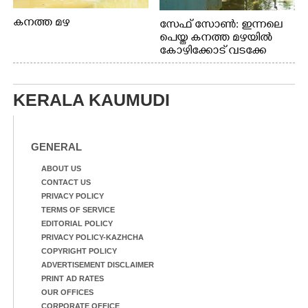
കനത്ത മഴ
സേഫ് സോൺ: ഇന്നലെ
പെയ്ത കനത്ത മഴയിൽ
കോഴിക്കോട് വടക്കേ
വയലിൽ വെള്ളം
കയറിയതിനെ തുടർന്ന്
വീട്ടുസാധനങ്ങളുമായി
KERALA KAUMUDI
വെള്ളത്തിലൂടെ
നടന്നുവരുന്നവരെ
മതിലിനു മുകളിൽ നോക്കി
നിൽക്കുന്ന
GENERAL
നായ. ഫോട്ടോ: കെ.വിശ്വജി
ത്ത്
ABOUT US
CONTACT US
PRIVACY POLICY
TERMS OF SERVICE
EDITORIAL POLICY
PRIVACY POLICY-KAZHCHA
COPYRIGHT POLICY
ADVERTISEMENT DISCLAIMER
PRINT AD RATES
OUR OFFICES
CORPORATE OFFICE