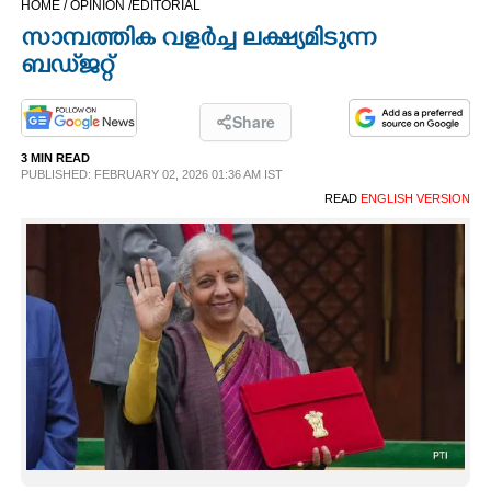
HOME /
OPINION /
EDITORIAL
CINEMA
സാമ്പത്തിക വളർച്ച ലക്ഷ്യമിടുന്ന
ബഡ്‌ജറ്റ്
OPINION
Share
PHOTOS
3 MIN READ
PUBLISHED: FEBRUARY 02, 2026 01:36 AM IST
READ
ENGLISH VERSION
LIFESTYLE
SPIRITUAL
INFO+
ART
ASTRO