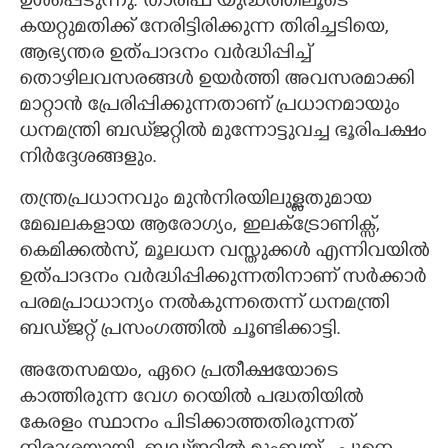
ഉൾപ്പെടുന്നു. താരിഫ് യുദ്ധത്തിലൂടെ
കയറ്റുമതിക്ക് നേരിട്ടിരിക്കുന്ന തിരിച്ചടിയെ,
ആഭ്യന്തര ഉത്പാദനം വർദ്ധിപ്പിച്ച്
തൊഴിലവസരങ്ങൾ ഉയർത്തി അവസരമാക്കി
മാറ്റാൻ പ്രേരിപ്പിക്കുന്നതാണ് പ്രധാനമായും
ധനമന്ത്രി ബഡ്‌ജറ്റിൽ മുന്നോട്ടുവച്ച ഭൂരിപക്ഷം
നിർദ്ദേശങ്ങളും.
തന്ത്രപ്രധാനവും മുൻനിരയിലുള്ളതുമായ
മേഖലകളായ ആരോഗ്യം, ഇലക്ട്രോണിക്സ്,
കെമിക്കൽസ്, മൂലധന വസ്തുക്കൾ എന്നിവയിൽ
ഉത്പാദനം വർദ്ധിപ്പിക്കുന്നതിനാണ് സർക്കാർ
പരമപ്രാധാന്യം നൽകുന്നതെന്ന് ധനമന്ത്രി
ബഡ്‌ജറ്റ് പ്രസംഗത്തിൽ ചൂണ്ടിക്കാട്ടി.
അതേസമയം, ഏറെ പ്രതീക്ഷയോടെ
കാത്തിരുന്ന വേഗ റെയിൽ പദ്ധതിയിൽ
കേരളം സ്ഥാനം പിടിക്കാത്തതിരുന്നത്