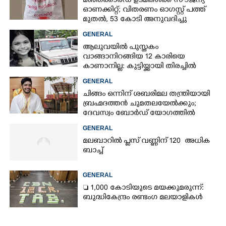
മഞ്ഞക്കാർഡ് ഉടമകൾക്ക് സൗജന്യ
Share this link
ഓണക്കിറ്റ്; വിതരണം ഓഗസ്റ്റ് പത്ത്
മുതൽ, 53 കോടി അനുവദിച്ചു
GENERAL
ആലുവയിൽ പുസ്തകം
വാങ്ങാനിറങ്ങിയ 12 കാരിയെ
കാണാനില്ല: കുട്ടിയ്ക്കായി തിരച്ചിൽ
Copy Link
GENERAL
ചിങ്ങം ഒന്നിന് ശബരിമല തന്ത്രിയായി
ബ്രഹ്മദത്തൻ ചുമതലയേൽക്കും;
ദേവസ്വം ബോർഡ് യോഗത്തിൽ
തീരുമാനം
GENERAL
മലബാറിൽ പ്ലസ് വണ്ണിന് 120 അധിക
ബാച്ച്
GENERAL
 1,000 കോടിയുടെ മയക്കുമരുന്ന്:
ബുദ്ധികേന്ദ്രം രണ്ടംഗ മലയാളികൾ