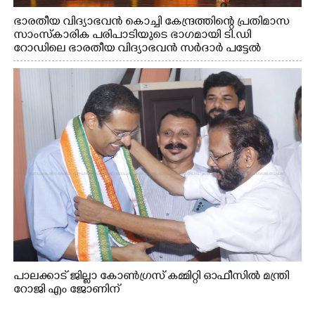
ഭാരതീയ വിദ്യാഭവൻ കൊച്ചി കേന്ദ്രത്തിന്റെ പ്രതിമാസ
സാംസ്കാരിക പരിപാടിയുടെ ഭാഗമായി ടി.ഡി
റോഡിലെ ഭാരതീയ വിദ്യാഭവൻ സർദാർ പട്ടേൽ
സഭാഗൃഹത്തിൽ എം. അക്ഷതയുടെ നേതൃത്വത്തിൽ
അവതരിപ്പിച്ച ലയ നമൻ കഥക് നൃത്തത്തിൽ നിന്ന്
പാലക്കാട് ജില്ലാ കോൺഗ്രസ് കമ്മിറ്റി ഓഫീസിൽ മന്ത്രി
റോജി എം ജോണിന്