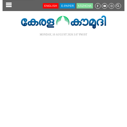
SECTIONS
ENGLISH
E-PAPER
KĀZHCHA
HOME
LATEST
MONDAY, 10 AUGUST 2026 3.07 PM IST
AUDIO
NOTIFIED NEWS
POLL
KERALA
LOCAL
NEWS 360
CASE DIARY