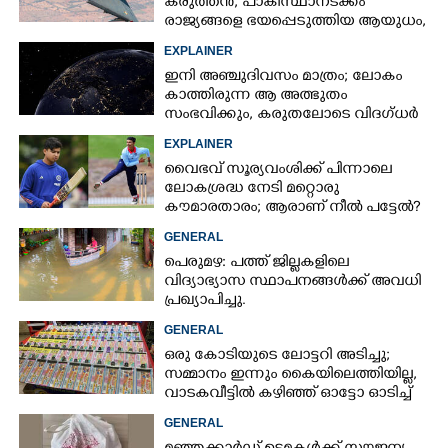
കരുത്തൻ,​ പാകിസ്ഥാനടക്കം
രാജ്യങ്ങളെ ഭയപ്പെടുത്തിയ ആയുധം,​
ഇന്ത്യ നിർമ്മിച്ച എണ്ണം 100ലേക്ക്
EXPLAINER
ഇനി അഞ്ചുദിവസം മാത്രം; ലോകം
കാത്തിരുന്ന ആ അത്ഭുതം
സംഭവിക്കും, കരുതലോടെ വിദഗ്ധർ
EXPLAINER
വൈഭവ് സൂര്യവംശിക്ക് പിന്നാലെ
ലോകശ്രദ്ധ നേടി മറ്റൊരു
കൗമാരതാരം; ആരാണ് നീൽ പട്ടേൽ?
GENERAL
പെരുമഴ: പത്ത് ജില്ലകളിലെ
വിദ്യാഭ്യാസ സ്ഥാപനങ്ങൾക്ക് അവധി
പ്രഖ്യാപിച്ചു.
GENERAL
ഒരു കോടിയുടെ ലോട്ടറി അടിച്ചു;
സമ്മാനം ഇന്നും കൈയിലെത്തിയില്ല,
വാടകവീട്ടിൽ കഴിഞ്ഞ് ഓട്ടോ ഓടിച്ച്
73കാരൻ
GENERAL
×