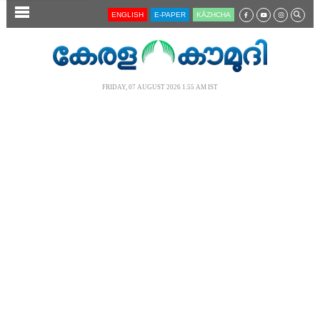
SECTIONS
ENGLISH
E-PAPER
KĀZHCHA
HOME
LATEST
FRIDAY, 07 AUGUST 2026 1.55 AM IST
AUDIO
NOTIFIED NEWS
POLL
KERALA
LOCAL
NEWS 360
CASE DIARY