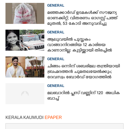
73കാരൻ
GENERAL
മഞ്ഞക്കാർഡ് ഉടമകൾക്ക് സൗജന്യ
ഓണക്കിറ്റ്; വിതരണം ഓഗസ്റ്റ് പത്ത്
×
Share this link
മുതൽ, 53 കോടി അനുവദിച്ചു
GENERAL
ആലുവയിൽ പുസ്തകം
വാങ്ങാനിറങ്ങിയ 12 കാരിയെ
കാണാനില്ല: കുട്ടിയ്ക്കായി തിരച്ചിൽ
GENERAL
Copy Link
ചിങ്ങം ഒന്നിന് ശബരിമല തന്ത്രിയായി
ബ്രഹ്മദത്തൻ ചുമതലയേൽക്കും;
ദേവസ്വം ബോർഡ് യോഗത്തിൽ
തീരുമാനം
GENERAL
മലബാറിൽ പ്ലസ് വണ്ണിന് 120 അധിക
ബാച്ച്
KERALA KAUMUDI
EPAPER