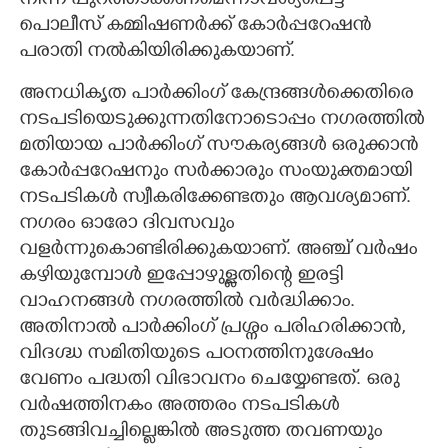
നിന്ന് പുറത്താക്കണമെന്നാവശ്യപ്പെട്ട്
പൊലീസ് കമ്മിഷണർക്ക് കോർപ്പറേഷൻ
പരാതി നൽകിയിരിക്കുകയാണ്.
അനധികൃത പാർക്കിംഗ് കേന്ദ്രങ്ങൾക്കെതിരെ
നടപടിയെടുക്കുന്നതിനോടൊപ്പം നഗരത്തിൽ
മതിയായ പാർക്കിംഗ് സൗകര്യങ്ങൾ ഒരുക്കാൻ
കോർപ്പറേഷനും സർക്കാരും സംയുക്തമായി
നടപടികൾ സ്വീകരിക്കേണ്ടതും ആവശ്യമാണ്.
നഗരം ഓരോ ദിവസവും
വളർന്നുകൊണ്ടിരിക്കുകയാണ്. അഞ്ച് വർഷം
കഴിയുമ്പോൾ ഇപ്പോഴുള്ളതിന്റെ ഇരട്ടി
വാഹനങ്ങൾ നഗരത്തിൽ വർദ്ധിക്കാം.
അതിനാൽ പാർക്കിംഗ് പ്രശ്നം പരിഹരിക്കാൻ,
വിദഗ്ദ്ധ സമിതിയുടെ പഠനത്തിനുശേഷം
വേണം പദ്ധതി വിഭാവനം ചെയ്യേണ്ടത്. ഒരു
വർഷത്തിനകം അത്തരം നടപടികൾ
തുടങ്ങിവച്ചില്ലെങ്കിൽ അടുത്ത തവണയും