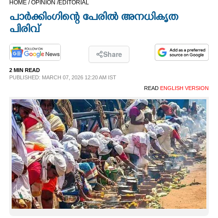
HOME /
OPINION /
EDITORIAL
CINEMA
പാർക്കിംഗിന്റെ പേരിൽ അനധികൃത
പിരിവ്
OPINION
Share
PHOTOS
2 MIN READ
PUBLISHED: MARCH 07, 2026 12:20 AM IST
READ
ENGLISH VERSION
LIFESTYLE
SPIRITUAL
INFO+
ART
ASTRO