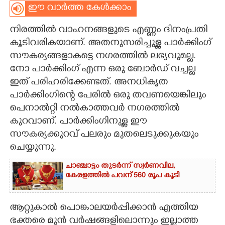
ഈ വാർത്ത കേൾക്കാം
CARTOONS
നിരത്തിൽ വാഹനങ്ങളുടെ എണ്ണം ദിനംപ്രതി
കൂടിവരികയാണ്. അതനുസരിച്ചുള്ള പാർക്കിംഗ്
LITERATURE
സൗകര്യങ്ങളാകട്ടെ നഗരത്തിൽ ലഭ്യവുമല്ല.
നോ പാർക്കിംഗ് എന്ന ഒരു ബോർഡ് വച്ചല്ല
ZOOM
ഇത് പരിഹരിക്കേണ്ടത്. അനധികൃത
പാർക്കിംഗിന്റെ പേരിൽ ഒരു തവണയെങ്കിലും
CONTACT US
പെനാൽറ്റി നൽകാത്തവർ നഗരത്തിൽ
കുറവാണ്. പാർക്കിംഗിനുള്ള ഈ
സൗകര്യക്കുറവ് പലരും മുതലെടുക്കുകയും
ചെയ്യുന്നു.
ചാഞ്ചാട്ടം തുടർന്ന് സ്വർണവില,
കേരളത്തിൽ പവന് 560 രൂപ കൂടി
ആറ്റുകാൽ പൊങ്കാലയർപ്പിക്കാൻ എത്തിയ
ഭക്തരെ മുൻ വർഷങ്ങളിലൊന്നും ഇല്ലാത്ത