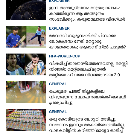
EXPLAINER
ഇനി അഞ്ചുദിവസം മാത്രം; ലോകം
കാത്തിരുന്ന ആ അത്ഭുതം
സംഭവിക്കും, കരുതലോടെ വിദഗ്ധർ
EXPLAINER
വൈഭവ് സൂര്യവംശിക്ക് പിന്നാലെ
ലോകശ്രദ്ധ നേടി മറ്റൊരു
കൗമാരതാരം; ആരാണ് നീൽ പട്ടേൽ?
FIFA-WORLD-CUP
വിഷമിച്ച് തലതാഴ്‌ത്തേണ്ടവനല്ല മെസ്സി
നിങ്ങള്‍; മെറ്റ്‌ലൈഫ് മുതല്‍
മെറ്റ്‌ലൈഫ് വരെ നിറഞ്ഞാടിയ 2.0
GENERAL
പെരുമഴ: പത്ത് ജില്ലകളിലെ
വിദ്യാഭ്യാസ സ്ഥാപനങ്ങൾക്ക് അവധി
പ്രഖ്യാപിച്ചു.
GENERAL
ഒരു കോടിയുടെ ലോട്ടറി അടിച്ചു;
സമ്മാനം ഇന്നും കൈയിലെത്തിയില്ല,
വാടകവീട്ടിൽ കഴിഞ്ഞ് ഓട്ടോ ഓടിച്ച്