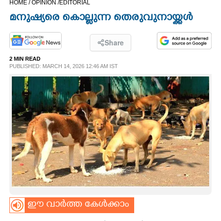
HOME /
OPINION /
EDITORIAL
CINEMA
മനുഷ്യരെ കൊല്ലുന്ന തെരുവുനായ്ക്കൾ
OPINION
Share
2 MIN READ
PHOTOS
PUBLISHED: MARCH 14, 2026 12:46 AM IST
LIFESTYLE
SPIRITUAL
INFO+
ART
ഈ വാർത്ത കേൾക്കാം
ASTRO