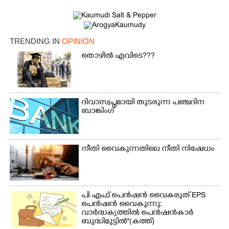
TRENDING IN
OPINION
തൊഴിൽ എവിടെ???
ദിവാസ്വപ്നമായി തുടരുന്ന പഞ്ചദിന
ബാങ്കിംഗ്
നീതി വൈകുന്നതിലെ നീതി നിഷേധം
പി.എഫ് പെൻഷൻ വൈകരുത് EPS
പെൻഷൻ വൈകുന്നു:
വാർദ്ധക്യത്തിൽ പെൻഷൻകാർ
ബുദ്ധിമുട്ടിൽ*(കത്ത്)