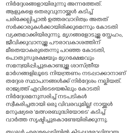
നിർദ്ദേശങ്ങളായിരുന്നു അന്നത്തേത്.
ആളുകളെ തെരുവുനായ്ക്കൾ കടിച്ച്
പരിക്കേല്പിച്ചാൽ ഉത്തരവാദിത്വം അതത്
സർക്കാരുകൾക്കായിരിക്കുമെന്നും കോടതി
വ്യക്തമാക്കിയിരുന്നു. മൃഗങ്ങളോടുള്ള സ്നേഹം,​
ജീവിക്കുവാനുള്ള പൗരാവകാശത്തിന്
മീതെയാകരുതെന്നു പറഞ്ഞ കോടതി,​
പൊതുസുരക്ഷയും മൃഗക്ഷേമവും
സമന്വയിപ്പിച്ചുകൊണ്ടുള്ള ശാസ്ത്രീയ
മാർഗങ്ങളിലൂടെ നിയന്ത്രണം നടപ്പാക്കാനാണ്
തദ്ദേശ സ്ഥാപനങ്ങൾക്ക് നിർദ്ദേശം നല്കിയത്.
രാജ്യത്ത് എവിടെയെങ്കിലും കോടതി
നിർദ്ദേശമനുസരിച്ച് നടപടികൾ
സ്വീകരിച്ചതായി ഒരു വിവരവുമില്ല! നായ്ക്കൾ
മനുഷ്യരെ 'മത്സരബുദ്ധിയോടെ" കടിച്ച്
വാർത്ത സൃഷ്ടിച്ചുകൊണ്ടേയിരിക്കുന്നു.
തൃശൂർ എരുമപ്പെട്ടിയിൽ കിടപ്പുരോഗിയായ