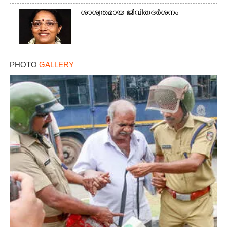
ശാശ്വതമായ ജീവിതദർശനം
PHOTO
GALLERY