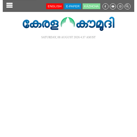
SECTIONS
ENGLISH
E-PAPER
KĀZHCHA
HOME
LATEST
SATURDAY, 08 AUGUST 2026 4.37 AM IST
AUDIO
NOTIFIED NEWS
POLL
KERALA
LOCAL
NEWS 360
CASE DIARY