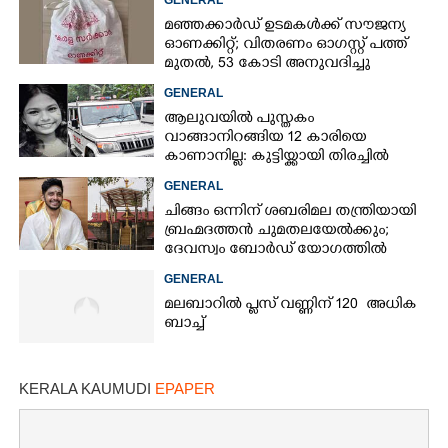
മഞ്ഞക്കാർഡ് ഉടമകൾക്ക് സൗജന്യ
ഓണക്കിറ്റ്; വിതരണം ഓഗസ്റ്റ് പത്ത്
മുതൽ, 53 കോടി അനുവദിച്ചു
GENERAL
ആലുവയിൽ പുസ്തകം
വാങ്ങാനിറങ്ങിയ 12 കാരിയെ
കാണാനില്ല: കുട്ടിയ്ക്കായി തിരച്ചിൽ
GENERAL
ചിങ്ങം ഒന്നിന് ശബരിമല തന്ത്രിയായി
ബ്രഹ്മദത്തൻ ചുമതലയേൽക്കും;
ദേവസ്വം ബോർഡ് യോഗത്തിൽ
തീരുമാനം
GENERAL
×
Share this link
മലബാറിൽ പ്ലസ് വണ്ണിന് 120 അധിക
ബാച്ച്
KERALA KAUMUDI
EPAPER
Copy Link