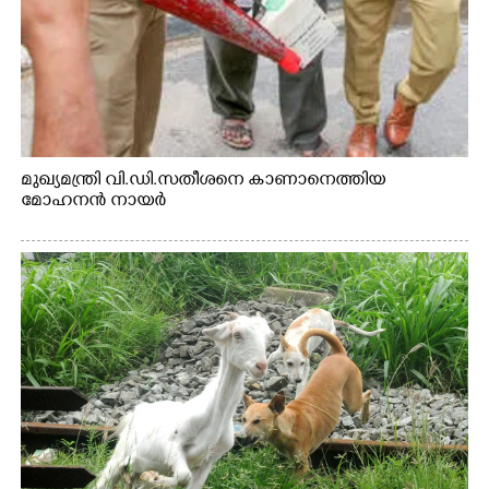
മുഖ്യമന്ത്രി വി.ഡി.സതീശനെ കാണാനെത്തിയ
മോഹനൻ നായർ