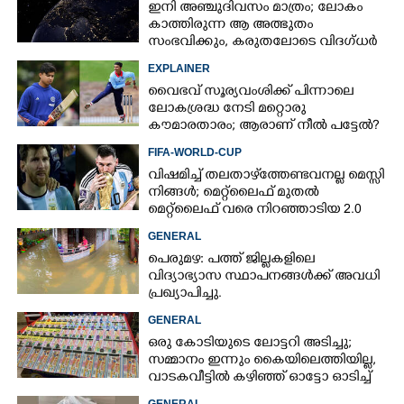
ഇനി അഞ്ചുദിവസം മാത്രം; ലോകം
കാത്തിരുന്ന ആ അത്ഭുതം
സംഭവിക്കും, കരുതലോടെ വിദഗ്ധർ
EXPLAINER
വൈഭവ് സൂര്യവംശിക്ക് പിന്നാലെ
ലോകശ്രദ്ധ നേടി മറ്റൊരു
കൗമാരതാരം; ആരാണ് നീൽ പട്ടേൽ?
FIFA-WORLD-CUP
വിഷമിച്ച് തലതാഴ്‌ത്തേണ്ടവനല്ല മെസ്സി
നിങ്ങള്‍; മെറ്റ്‌ലൈഫ് മുതല്‍
മെറ്റ്‌ലൈഫ് വരെ നിറഞ്ഞാടിയ 2.0
GENERAL
പെരുമഴ: പത്ത് ജില്ലകളിലെ
വിദ്യാഭ്യാസ സ്ഥാപനങ്ങൾക്ക് അവധി
പ്രഖ്യാപിച്ചു.
GENERAL
ഒരു കോടിയുടെ ലോട്ടറി അടിച്ചു;
സമ്മാനം ഇന്നും കൈയിലെത്തിയില്ല,
വാടകവീട്ടിൽ കഴിഞ്ഞ് ഓട്ടോ ഓടിച്ച്
73കാരൻ
GENERAL