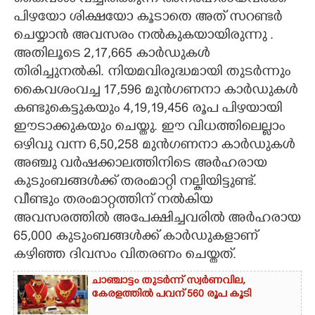
പിഴയോ ശിക്ഷയോ കൂടാതെ അത് സറണ്ടർ
ചെയ്യാൻ അവസരം നൽകുകയായിരുന്നു .
അതിലൂടെ 2,17,665 കാർഡുകൾ
തിരി‌ച്ചുനൽകി. നിയമവിരുദ്ധമായി തുടർന്നും
കൈവശംവച്ച 17,596 മുൻഗണനാ കാർഡുകൾ
കണ്ടുകെട്ടുകയും 4,19,19,456 രൂപ പിഴയായി
ഈടാക്കുകയും ചെയ്തു. ഈ വിധത്തിലെല്ലാം
ഒഴിവു വന്ന 6,50,258 മുൻഗണനാ കാർഡുകൾ
അഞ്ചു വർഷക്കാലത്തിനിടെ അർഹരായ
കുടുംബങ്ങൾക്ക് തരംമാറ്റി നല്കിയിട്ടുണ്ട്.
വീണ്ടും തരംമാറ്റത്തിന് നൽകിയ
അവസരത്തിൽ അപേക്ഷിച്ചവരിൽ അർഹരായ
65,000 കുടുംബങ്ങൾക്ക് കാർഡുകളാണ്
കഴിഞ്ഞ ദിവസം വിതരണം ചെയ്തത്.
ചാഞ്ചാട്ടം തുടർന്ന് സ്വർണവില,
കേരളത്തിൽ പവന് 560 രൂപ കൂടി