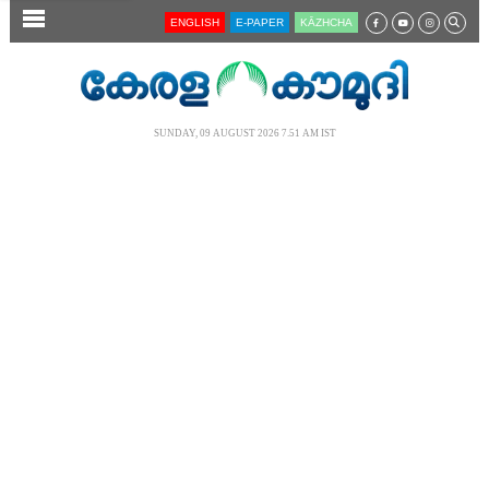
SECTIONS
ENGLISH
E-PAPER
KĀZHCHA
HOME
LATEST
SUNDAY, 09 AUGUST 2026 7.51 AM IST
AUDIO
NOTIFIED NEWS
POLL
KERALA
LOCAL
NEWS 360
CASE DIARY