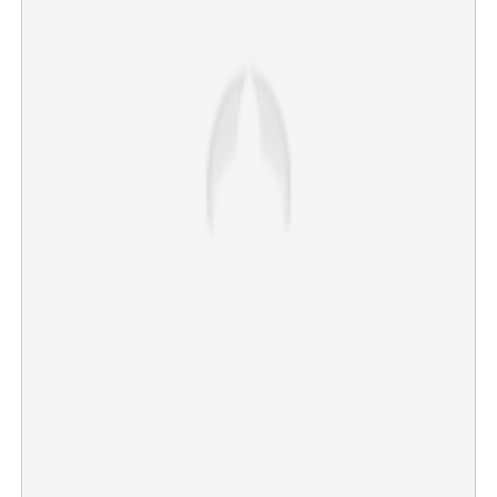
×
Share this link
Copy Link