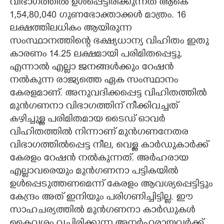
വിഭാഗത്തിൽ ഉൾപ്പെട്ടിരിക്കുന്നത് ആകെ
1,54,80,040 ഗുണഭോക്താക്കൾ മാത്രം. 16
ലക്ഷത്തിലധികം ആയിരുന്ന
സംസ്ഥാനത്തിന്റെ ഭക്ഷ്യധാന്യ വിഹിതം ഇതു
കാരണം 14.25 ലക്ഷമായി പരിമിതപ്പെട്ടു.
എന്നാൽ എല്ലാ ജനങ്ങൾക്കും റേഷൻ
നൽകുന്ന രാജ്യത്തെ ഏക സംസ്ഥാനം
കേരളമാണ്. അനുവദിക്കപ്പെട്ട വിഹിതത്തിൽ
മുൻഗണനാ വിഭാഗത്തിന് നീക്കിവച്ചത്
കഴിച്ചുള്ള പരിമിതമായ ടൈഡ് ഓവർ
വിഹിതത്തിൽ നിന്നാണ് മുൻഗണനേതര
വിഭാഗത്തിൽപ്പെട്ട നീല, വെള്ള കാർഡുകാർക്ക്
കേരളം റേഷൻ നൽകുന്നത്. അർഹരായ
എല്ലാവരെയും മുൻഗണനാ പട്ടികയിൽ
ഉൾപ്പെടുത്തണമെന്ന് കേരളം ആവശ്യപ്പെട്ടിട്ടും
കേന്ദ്രം അത് ഇനിയും പരിഗണിച്ചിട്ടില്ല. ഈ
സാഹചര്യത്തിൽ മുൻഗണനാ കാർഡുകൾ
കൈവശം വച്ചിരിക്കുന്ന അനർഹരായവർക്ക്