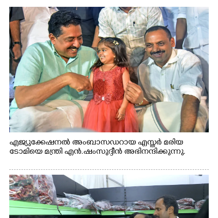
എജ്യുക്കേഷനൽ അംബാസഡറായ എസ്തർ മരിയ
ടോമിയെ മന്ത്രി എൻ.ഷംസുദ്ദീൻ അഭിനന്ദിക്കുന്നു.