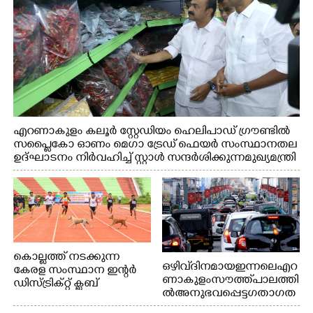
എറണാകുളം കലൂർ സ്റ്റേഡിയം ഹെലിപാഡ് ഗ്രൗണ്ടിൽ
സപ്ളൈകോ ഓണം മെഗാ ട്രേഡ് ഫെയർ സംസ്ഥാനതല
ഉദ്ഘാടനം നിർവഹിച്ച് സ്റ്റാൾ സന്ദർശിക്കുന്ന മുഖ്യമന്ത്രി
വി.ഡി. സതീശൻ. മന്ത്രി അനൂപ് ജേക്കബ് സമീപം
കൊല്ലത്ത് നടക്കുന്ന
ഒഴിവ് ദിനമായ ഇന്നലെ എറ
കേരള സംസ്ഥാന ഇന്റർ
ണാകുളം സൗത്ത് പാലത്തി
ഡിസ്ട്രിക്റ്റ് ക്ലബ്
ൽ അനുഭവപ്പെട്ട ഗതാഗത
അത്‌ലറ്റിക്
ക്കുരുക്ക്
ചാമ്പ്യൻഷിപ്പിൽ അണ്ടർ