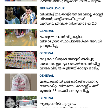
കൗമാരതാരം; ആരാണ് നീൽ പട്ടേൽ?
FIFA-WORLD-CUP
വിഷമിച്ച് തലതാഴ്‌ത്തേണ്ടവനല്ല മെസ്സി
നിങ്ങള്‍; മെറ്റ്‌ലൈഫ് മുതല്‍
മെറ്റ്‌ലൈഫ് വരെ നിറഞ്ഞാടിയ 2.0
GENERAL
പെരുമഴ: പത്ത് ജില്ലകളിലെ
വിദ്യാഭ്യാസ സ്ഥാപനങ്ങൾക്ക് അവധി
പ്രഖ്യാപിച്ചു.
GENERAL
ഒരു കോടിയുടെ ലോട്ടറി അടിച്ചു;
സമ്മാനം ഇന്നും കൈയിലെത്തിയില്ല,
വാടകവീട്ടിൽ കഴിഞ്ഞ് ഓട്ടോ ഓടിച്ച്
73കാരൻ
GENERAL
മഞ്ഞക്കാർഡ് ഉടമകൾക്ക് സൗജന്യ
ഓണക്കിറ്റ്; വിതരണം ഓഗസ്റ്റ് പത്ത്
മുതൽ, 53 കോടി അനുവദിച്ചു
GENERAL
ആലുവയിൽ പുസ്തകം