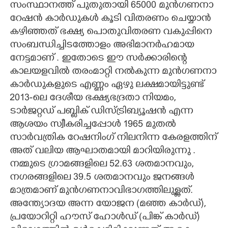
സംസ്ഥാനത്ത് പുതുതായി 65000 മുൻഗണനാ
റേഷൻ കാർഡുകൾ കൂടി വിതരണം ചെയ്യാൻ
CARTOONS
കഴിഞ്ഞത് ഭക്ഷ്യ പൊതുവിതരണ വകുപ്പിനെ
സംബന്ധിച്ചിടത്തോളം അഭിമാനർഹമായ
LITERATURE
നേട്ടമാണ് . ഇതോടെ ഈ സർക്കാരിന്റെ
കാലയളവിൽ തരംമാറ്റി നൽകുന്ന മുൻഗണനാ
ZOOM
കാർഡുകളുടെ എണ്ണം ഏഴു ലക്ഷമായിട്ടുണ്ട്
2013-ലെ ദേശീയ ഭക്ഷ്യഭദ്രതാ നിയമം,​
CONTACT US
ടാർജറ്റഡ് പബ്ലിക് ഡിസ്ട്രിബ്യൂഷൻ എന്ന
ആശയം സ്വീകരിച്ചപ്പോൾ 1965 മുതൽ
സാർവത്രിക റേഷനിംഗ് നിലനിന്ന കേരളത്തിന്
അത് വലിയ ആഘാതമായി മാറിയിരുന്നു .
നമ്മുടെ ഗ്രാമങ്ങളിലെ 52.63 ശതമാനവും,​
നഗരങ്ങളിലെ 39.5 ശതമാനവും ജനങ്ങൾ
മാത്രമാണ് മുൻഗണനാവിഭാഗത്തിലുള്ളത്.
അന്ത്യോദയ അന്ന യോജന (മഞ്ഞ കാർഡ്),
പ്രയോറിറ്റി ഹൗസ് ഹോൾഡ് (പിങ്ക് കാർഡ്)