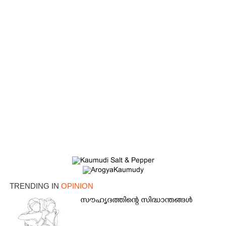
TRENDING IN
OPINION
സൗഹൃദത്തിന്റെ സിദ്ധാന്തങ്ങൾ