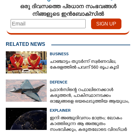
ഒരു ദിവസത്തെ പ്രധാന സംഭവങ്ങൾ
നിങ്ങളുടെ ഇൻബോക്സിൽ
RELATED NEWS
BUSINESS
ചാഞ്ചാട്ടം തുടർന്ന് സ്വർണവില,
കേരളത്തിൽ പവന് 560 രൂപ കൂടി
DEFENCE
ഫ്രാൻസിന്റെ റഫാലിനെക്കാൾ
കരുത്തൻ,​ പാകിസ്ഥാനടക്കം
രാജ്യങ്ങളെ ഭയപ്പെടുത്തിയ ആയുധം,​
ഇന്ത്യ നിർമ്മിച്ച എണ്ണം 100ലേക്ക്
EXPLAINER
ഇനി അഞ്ചുദിവസം മാത്രം; ലോകം
കാത്തിരുന്ന ആ അത്ഭുതം
സംഭവിക്കും, കരുതലോടെ വിദഗ്ധർ