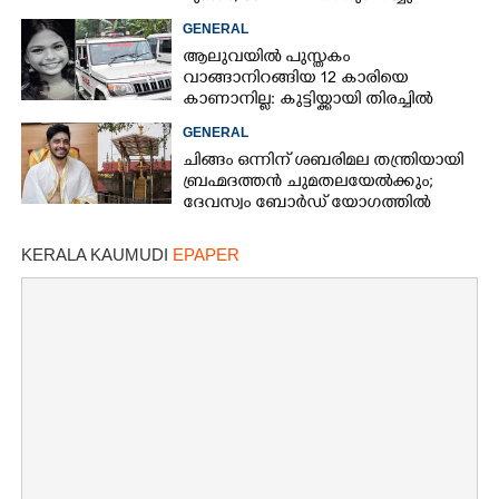
GENERAL
ആലുവയിൽ പുസ്തകം
വാങ്ങാനിറങ്ങിയ 12 കാരിയെ
കാണാനില്ല: കുട്ടിയ്ക്കായി തിരച്ചിൽ
GENERAL
ചിങ്ങം ഒന്നിന് ശബരിമല തന്ത്രിയായി
ബ്രഹ്മദത്തൻ ചുമതലയേൽക്കും;
ദേവസ്വം ബോർഡ് യോഗത്തിൽ
തീരുമാനം
KERALA KAUMUDI
EPAPER
×
Share this link