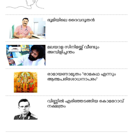
ക്യാമ്പ് പരിസരത്ത്
ഗോൾപോസ്റ്റിന് മുന്നിൽ
വസ്ത്രങ്ങൾ
ഫുട്ബോൾ കളികളിൽ
ഉണക്കാനിടുന്ന കാഴ്ച.
ഏർപ്പെട്ടിരിക്കുന്ന
ഭൂ​മി​യി​ലെ​ ​ദൈ​വദൂതൻ
കുട്ടികൾ
മലയാള സിനിമയ്ക്ക് വീണ്ടും
അമ്പിളിച്ചന്തം
രാമായണാമൃതം ''രാമകഥ എന്നും
ആത്മപരിശോധനാപരം''
വി​ണ്ണി​ൽ​ ​എ​രി​ഞ്ഞ​ട​ങ്ങിയ കൊ​മ​റോ​വ് ​
ന​ക്ഷ​ത്രം