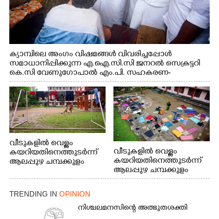
ക്യാമ്പിലെ അംഗം വിഷമങ്ങൾ വിവരിച്ചപ്പോൾ
സമാധാനിപ്പിക്കുന്ന എ.ഐ.സി.സി ജനറൽ സെക്രട്ടറി
കെ.സി വേണുഗോപാൽ എം.പി. സഹകരണ-
എക്സൈസ് വകുപ്പ് മന്ത്രി എം. ലിജു, എന്നിവർ
വീടുകളിൽ വെള്ളം
വീടുകളിൽ വെള്ളം
കയറിയതിനെത്തുടർന്ന്
കയറിയതിനെത്തുടർന്ന്
ആലപ്പുഴ ചമ്പക്കുളം
ആലപ്പുഴ ചമ്പക്കുളം
ഫാദർ തോമസ്
ഫാദർ തോമസ്
പോരൂക്കര സെൻട്രൽ
പോരൂക്കര സെൻട്രൽ
സ്കൂളിലെ ദുരിതാശ്വാസ
TRENDING IN
OPINION
സ്കൂളിലെ ദുരിതാശ്വാസ
ക്യാമ്പിലെത്തിയവർ
ക്യാമ്പിലെത്തിയവർ മഴ
വസ്ത്രങ്ങൾ
നിശ്ചലമനസിന്റെ അത്ഭുതശക്തി
മാറിനിന്ന ഇടവേളയിൽ
ഉണക്കാനിട്ടിരിക്കുന്ന