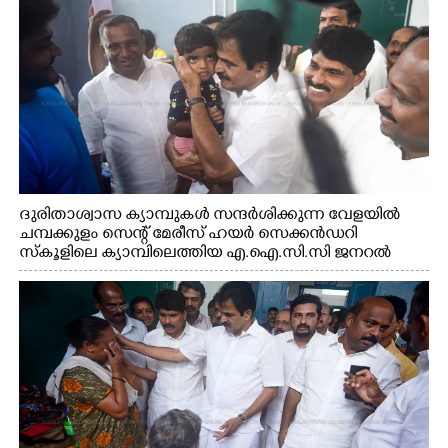
ദുരിതാശ്വാസ ക്യാമ്പുകൾ സന്ദർശിക്കുന്ന വേളയിൽ
ചമ്പക്കുളം സെന്റ് മേരീസ് ഹയർ സെക്കൻഡറി
സ്കൂളിലെ ക്യാമ്പിലെത്തിയ എ.ഐ.സി.സി ജനറൽ
സെക്രട്ടറി കെ.സി വേണുഗോപാൽ എം.പി കുരുന്നിനെ
എടുത്ത് ലാളിച്ചപ്പോൾ. സഹകരണ-എക്സൈസ്
വകുപ്പ് മന്ത്രി എം. ലിജു, കൃഷിവകുപ്പ് മന്ത്രി ടി. സിദ്ദിഖ്,
റെജി ചെറിയാൻ എം. എൽ. എ എന്നിവർ സമീപം