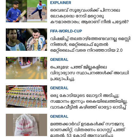
EXPLAINER
വൈഭവ് സൂര്യവംശിക്ക് പിന്നാലെ
ലോകശ്രദ്ധ നേടി മറ്റൊരു
കൗമാരതാരം; ആരാണ് നീൽ പട്ടേൽ?
FIFA-WORLD-CUP
വിഷമിച്ച് തലതാഴ്‌ത്തേണ്ടവനല്ല മെസ്സി
നിങ്ങള്‍; മെറ്റ്‌ലൈഫ് മുതല്‍
മെറ്റ്‌ലൈഫ് വരെ നിറഞ്ഞാടിയ 2.0
GENERAL
പെരുമഴ: പത്ത് ജില്ലകളിലെ
വിദ്യാഭ്യാസ സ്ഥാപനങ്ങൾക്ക് അവധി
പ്രഖ്യാപിച്ചു.
GENERAL
ഒരു കോടിയുടെ ലോട്ടറി അടിച്ചു;
സമ്മാനം ഇന്നും കൈയിലെത്തിയില്ല,
വാടകവീട്ടിൽ കഴിഞ്ഞ് ഓട്ടോ ഓടിച്ച്
73കാരൻ
GENERAL
മഞ്ഞക്കാർഡ് ഉടമകൾക്ക് സൗജന്യ
ഓണക്കിറ്റ്; വിതരണം ഓഗസ്റ്റ് പത്ത്
മുതൽ, 53 കോടി അനുവദിച്ചു