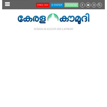
SECTIONS
ENGLISH
E-PAPER
KĀZHCHA
HOME
LATEST
SUNDAY, 09 AUGUST 2026 5.40 PM IST
AUDIO
NOTIFIED NEWS
POLL
KERALA
LOCAL
NEWS 360
CASE DIARY