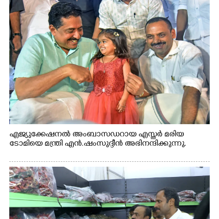
എജ്യുക്കേഷനൽ അംബാസഡറായ എസ്തർ മരിയ
ടോമിയെ മന്ത്രി എൻ.ഷംസുദ്ദീൻ അഭിനന്ദിക്കുന്നു.