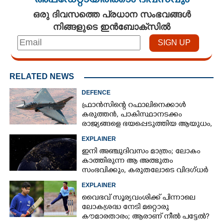
അപ്ഡേറ്റായിരിക്കാം ദിവസവും
ഒരു ദിവസത്തെ പ്രധാന സംഭവങ്ങൾ
നിങ്ങളുടെ ഇൻബോക്സിൽ
RELATED NEWS
DEFENCE
ഫ്രാൻസിന്റെ റഫാലിനെക്കാൾ
കരുത്തൻ,​ പാകിസ്ഥാനടക്കം
രാജ്യങ്ങളെ ഭയപ്പെടുത്തിയ ആയുധം,​
ഇന്ത്യ നിർമ്മിച്ച എണ്ണം 100ലേക്ക്
EXPLAINER
ഇനി അഞ്ചുദിവസം മാത്രം; ലോകം
കാത്തിരുന്ന ആ അത്ഭുതം
സംഭവിക്കും, കരുതലോടെ വിദഗ്ധർ
EXPLAINER
വൈഭവ് സൂര്യവംശിക്ക് പിന്നാലെ
ലോകശ്രദ്ധ നേടി മറ്റൊരു
കൗമാരതാരം; ആരാണ് നീൽ പട്ടേൽ?