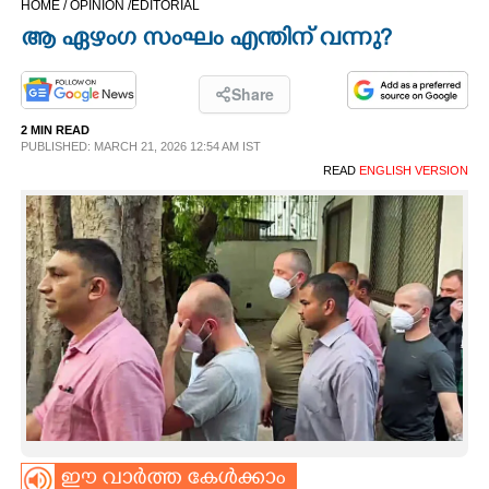
HOME /
OPINION /
EDITORIAL
CINEMA
ആ ഏഴംഗ സംഘം എന്തിന് വന്നു?
OPINION
Share
2 MIN READ
PHOTOS
PUBLISHED: MARCH 21, 2026 12:54 AM IST
READ
ENGLISH VERSION
LIFESTYLE
SPIRITUAL
INFO+
ART
ASTRO
ഈ വാർത്ത കേൾക്കാം