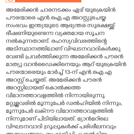
അമേരിക്കൻ ചാരനടക്കം ഏഴ് യുക്രെയിൻ
CARTOONS
പൗരന്മാരെ എൻ.ഐ.എ അറസ്റ്റുചെയ്ത
സംഭവം ഇന്ത്യയുടെ ആഭ്യന്തര സുരക്ഷയ്ക്ക്
LITERATURE
ഭീഷണിയുണ്ടെന്ന വ്യക്തമായ സൂചന
നൽകുന്നതാണ്. രഹസ്യവിവരത്തിന്റെ
ZOOM
അടിസ്ഥാനത്തിലാണ് വിഘടനവാദികൾക്കു
വേണ്ടി പ്രവർത്തിക്കുന്ന അമേരിക്കൻ പൗരൻ
CONTACT US
മാത്യു വാൻഡൈക്കിനെയും ആറ് യുക്രെയിൻ
പൗരന്മാരെയും മാർച്ച് 13-ന് എൻ.ഐ.എ
അറസ്റ്റ് ചെയ്തത്. അമേരിക്കൻ പൗരൻ
അറസ്റ്റിലായത് കൊൽക്കത്ത
വിമാനത്താവളത്തിൽ നിന്നായിരുന്നു.
മറ്റുള്ളവരിൽ മൂന്നുപേർ ഡൽഹിയിൽ നിന്നും,​
മൂന്നുപേർ ലക്‌‌നൗ വിമാനത്താവളത്തിൽ
നിന്നുമാണ് പിടിയിലായത്. മ്യാൻമറിലെ
വിഘടനവാദി ഗ്രൂപ്പുകൾക്ക് പരിശീലനവും