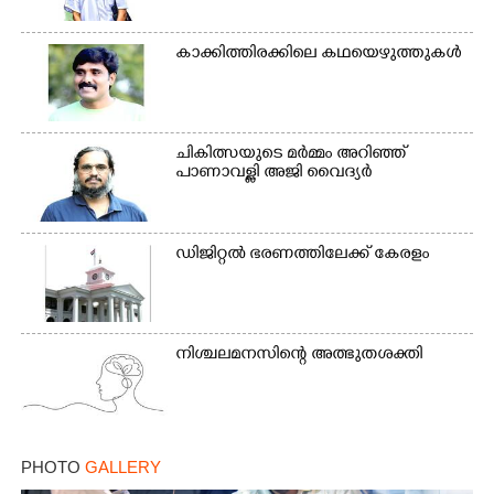
കാക്കിത്തിരക്കിലെ കഥയെഴുത്തുകൾ
ചികിത്സയുടെ മർമ്മം അറിഞ്ഞ്
പാണാവള്ളി അജി വൈദ്യർ
ഡിജിറ്റൽ ഭരണത്തിലേക്ക് കേരളം
നിശ്ചലമനസിന്റെ അത്ഭുതശക്തി
PHOTO
GALLERY