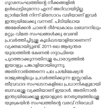
ഗൂഢസംഘത്തിന്റെ നീക്കങ്ങളിൽ
ഉൾപ്പെട്ടിരുന്നോ എന്ന് അറിവായിട്ടില്ല.
മ്യാൻമറിൽ നിന്ന് മിസോറം വഴിയാണ് ഇവർ
ഇന്ത്യയിലേക്കു വന്നത്. പിടിയിലായ
അമേരിക്കൻ ചാരൻ ദീർഘകാലം ലബനനിലും
മറ്റും വിമത സംഘങ്ങൾക്കു വേണ്ടി
പ്രവർത്തിച്ചിട്ടുള്ള കൂലിപ്പടയാളിയാണെന്ന്
വ്യക്തമായിട്ടുണ്ട്. 2011-ലെ ആഭ്യന്തര
യുദ്ധത്തിൽ കേണൽ ഗദ്ദാഫിയെ
പുറത്താക്കുന്നതിനുള്ള പോരാട്ടത്തിൽ
ഇയാളും പങ്കാളിയായിരുന്നു.
അതിനാൽത്തന്നെ പല പശ്ചിമേഷ്യൻ
രാജ്യങ്ങളിലും പ്രവർത്തിക്കുന്ന ഇസ്ളാമിക
തീവ്രവാദ സംഘടനകളിലെ പ്രധാനികളുമായി
ബന്ധമുള്ള വ്യക്തിയാണ് ഇയാൾ. അതിനാൽ
ഇന്ത്യയിലേക്കുള്ള ഇയാളുടെ നേതൃത്വത്തിലുള്ള
യുക്രെയിൻ സംഘത്തിന്റെ വരവ് നിരവധി