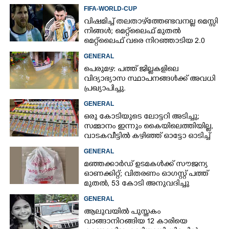
FIFA-WORLD-CUP
വിഷമിച്ച് തലതാഴ്‌ത്തേണ്ടവനല്ല മെസ്സി
നിങ്ങള്‍; മെറ്റ്‌ലൈഫ് മുതല്‍
മെറ്റ്‌ലൈഫ് വരെ നിറഞ്ഞാടിയ 2.0
GENERAL
പെരുമഴ: പത്ത് ജില്ലകളിലെ
വിദ്യാഭ്യാസ സ്ഥാപനങ്ങൾക്ക് അവധി
പ്രഖ്യാപിച്ചു.
GENERAL
ഒരു കോടിയുടെ ലോട്ടറി അടിച്ചു;
സമ്മാനം ഇന്നും കൈയിലെത്തിയില്ല,
വാടകവീട്ടിൽ കഴിഞ്ഞ് ഓട്ടോ ഓടിച്ച്
73കാരൻ
GENERAL
മഞ്ഞക്കാർഡ് ഉടമകൾക്ക് സൗജന്യ
ഓണക്കിറ്റ്; വിതരണം ഓഗസ്റ്റ് പത്ത്
മുതൽ, 53 കോടി അനുവദിച്ചു
GENERAL
ആലുവയിൽ പുസ്തകം
വാങ്ങാനിറങ്ങിയ 12 കാരിയെ