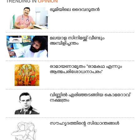
TRENDING IN
OPINION
മീറ്റർ ഓട്ടം ഫൈനൽ
ഭൂ​മി​യി​ലെ​ ​ദൈ​വദൂതൻ
മത്സരത്തിനിടെ സിന്തറ്റിക്
ട്രാക്കിന് കുറുകെ ഓടുന്ന
നായകൾ.
മലയാള സിനിമയ്ക്ക് വീണ്ടും
അമ്പിളിച്ചന്തം
രാമായണാമൃതം ''രാമകഥ എന്നും
ആത്മപരിശോധനാപരം''
വി​ണ്ണി​ൽ​ ​എ​രി​ഞ്ഞ​ട​ങ്ങിയ കൊ​മ​റോ​വ് ​
ന​ക്ഷ​ത്രം
സൗഹൃദത്തിന്റെ സിദ്ധാന്തങ്ങൾ