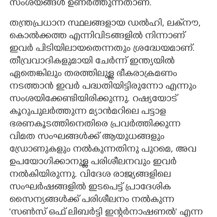
സംശയങ്ങൾ ഉണർത്തുന്നതാണ്.
തന്ത്രപ്രധാന സ്ഥലങ്ങളായ ഡൽഹി, ലക്‌നൗ,
കൊൽക്കത്ത എന്നിവിടങ്ങളിൽ നിന്നാണ്
ഇവർ പിടിയിലായതെന്നതും ശ്രദ്ധേയമാണ്.
തീവ്രവാദികളുമായി ചേർന്ന് ഇന്ത്യയിൽ
ഏതെങ്കിലും തരത്തിലുള്ള ഭീകരാക്രമണം
നടത്താൻ ഇവർ പദ്ധതിയിട്ടിരുന്നോ എന്നും
സംശയിക്കേണ്ടിയിരിക്കുന്നു. റഷ്യയോട്
കൂറുപുലർത്തുന്ന മ്യാൻമറിലെ പട്ടാള
ഭരണകൂടത്തിനെതിരെ പ്രവർത്തിക്കുന്ന
വിമത സംഘങ്ങൾക്ക് ആയുധങ്ങളും
ഡ്രോണുകളും നൽകുന്നതിനു പുറമെ,​ അവ
ഉപയോഗിക്കാനുള്ള പരിശീലനവും ഇവർ
നൽകിയിരുന്നു. വിദേശ രാജ്യങ്ങളിലെ
സംഘർഷങ്ങളിൽ ഇടപെട്ട് പ്രാദേശിക
സൈന്യങ്ങൾക്ക് പരിശീലനം നൽകുന്ന
'സൺസ് ഒഫ് ലിബർട്ടി ഇന്റർനാഷണൽ" എന്ന