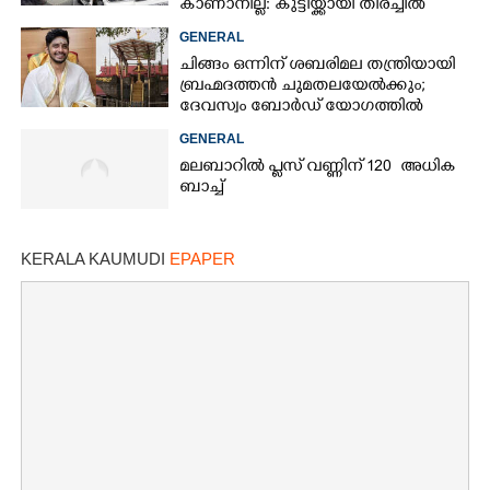
കാണാനില്ല: കുട്ടിയ്ക്കായി തിരച്ചിൽ
GENERAL
ചിങ്ങം ഒന്നിന് ശബരിമല തന്ത്രിയായി
ബ്രഹ്മദത്തൻ ചുമതലയേൽക്കും;
ദേവസ്വം ബോർഡ് യോഗത്തിൽ
തീരുമാനം
GENERAL
മലബാറിൽ പ്ലസ് വണ്ണിന് 120 അധിക
ബാച്ച്
KERALA KAUMUDI
EPAPER
×
Share this link