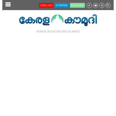
SECTIONS
ENGLISH
E-PAPER
KĀZHCHA
HOME
LATEST
SUNDAY, 09 AUGUST 2026 5.02 AM IST
AUDIO
NOTIFIED NEWS
POLL
KERALA
LOCAL
NEWS 360
CASE DIARY