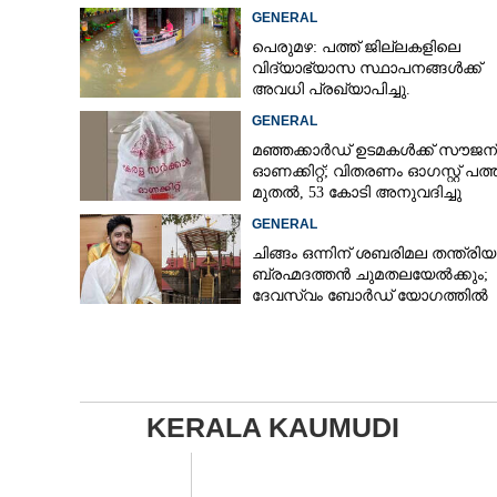
GENERAL
പെരുമഴ: പത്ത് ജില്ലകളിലെ
വിദ്യാഭ്യാസ സ്ഥാപനങ്ങൾക്ക്
അവധി പ്രഖ്യാപിച്ചു.
GENERAL
മഞ്ഞക്കാർഡ് ഉടമകൾക്ക് സൗജന
ഓണക്കിറ്റ്; വിതരണം ഓഗസ്റ്റ് പത്ത
മുതൽ, 53 കോടി അനുവദിച്ചു
GENERAL
ചിങ്ങം ഒന്നിന് ശബരിമല തന്ത്രി
ബ്രഹ്മദത്തൻ ചുമതലയേൽക്കും;
ദേവസ്വം ബോർഡ് യോഗത്തിൽ
തീരുമാനം
KERALA KAUMUDI