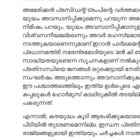
അമേരിക്കൻ പ്രസിഡന്റ് ട്രംപിന്റെ വർത്ത
യുദ്ധം അവസാനിപ്പിക്കുമെന്നു പറയുന്ന അത
നിമിഷം പറയും. യുദ്ധം അവസാനിപ്പിക്കാനുള
വിശ്വസനീയമല്ലെന്നും അവർ രഹസ്യമായി കരയ
നടത്തുകയാണെന്നുമാണ് ഇറാൻ പാർലമെന്റ് സ്
പ്രധാനമന്ത്രി നരേന്ദ്രമോദിയുടെ 'മൻ കി ബ
സാദ്ധ്യതയുണ്ടെന്ന സൂചനകളാണ് നൽകുന്നത്
പ്രതിസന്ധിയെ ജനങ്ങൾ ഒറ്റക്കെട്ടായി നേരി
സംഘർഷം അടുത്തൊന്നും അവസാനിക്കുകയി
ഈ‌ പശ്ചാത്തലത്തിലും ഇന്ത്യ ഉൾപ്പെടെ ഏത
കപ്പലുകൾ ഹോർമുസ് കടലിടുക്കിൽ തടയില
പകരുന്നത്.
എന്നാൽ, കരയുദ്ധം കൂടി ആരംഭിക്കുകയാണ
പിടിയിൽ തുടരണമെന്നില്ല. ഇന്ധന പ്രതിസന്
രാജ്യങ്ങളുമായി ഇന്ത്യയും ചർച്ചകൾ നടത്തു