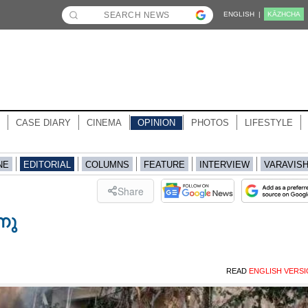
ENGLISH |
KĀZHCHA
CASE DIARY
CINEMA
OPINION
PHOTOS
LIFESTYLE
NE
EDITORIAL
COLUMNS
FEATURE
INTERVIEW
VARAVIS
Share
നു
READ
ENGLISH VERS