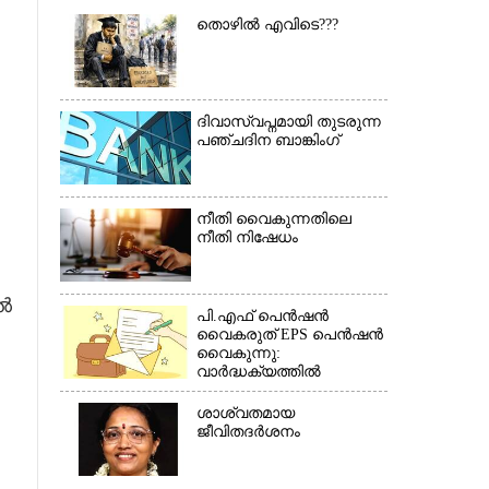
×
തൊഴിൽ എവിടെ???
ദിവാസ്വപ്നമായി തുടരുന്ന
പഞ്ചദിന ബാങ്കിംഗ്
നീതി വൈകുന്നതിലെ
നീതി നിഷേധം
േൽ
പി.എഫ് പെൻഷൻ
വൈകരുത് EPS പെൻഷൻ
വൈകുന്നു:
വാർദ്ധക്യത്തിൽ
പെൻഷൻകാർ
ബുദ്ധിമുട്ടിൽ*(കത്ത്)
ശാശ്വതമായ
ജീവിതദർശനം