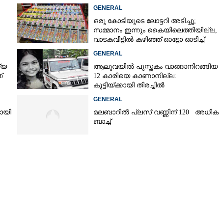
GENERAL
ഒരു കോടിയുടെ ലോട്ടറി അടിച്ചു;
സമ്മാനം ഇന്നും കൈയിലെത്തിയില്ല,
വാടകവീട്ടിൽ കഴിഞ്ഞ് ഓട്ടോ ഓടിച്ച്
73കാരൻ
GENERAL
്യ
ആലുവയിൽ പുസ്തകം വാങ്ങാനിറങ്ങിയ
്
12 കാരിയെ കാണാനില്ല:
കുട്ടിയ്ക്കായി തിരച്ചിൽ
GENERAL
യായി
മലബാറിൽ പ്ലസ് വണ്ണിന് 120 അധിക
ബാച്ച്