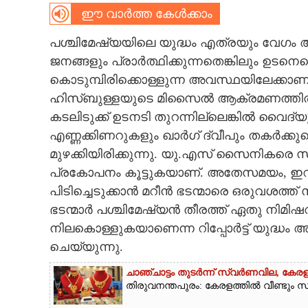
ഈ വാർത്ത കേൾക്കാം
CARTOONS
പശ്ചിമേഷ്യയിലെ യുദ്ധം എത്രയും വേഗം
ജനങ്ങളും പ്രാർത്ഥിക്കുന്നതെങ്കിലും ഉടനെയെ
LITERATURE
കൊടുമ്പിരിക്കൊള്ളുന്ന അവസ്ഥയിലേക്ക
ഹിസ്‌ബുള്ളയുടെ മിസൈൽ ആക്രമണത്തിൽ
ZOOM
കടലിടുക്ക് ഉടനടി തുറന്നില്ലെങ്കിൽ വൈദ്യ
എണ്ണക്കിണറുകളും ഖാർഗ് ദ്വീപും തകർക്കുമെ
CONTACT US
മുഴക്കിയിരിക്കുന്നു. യു.എസ് സൈനികരെ സ
പ്രകോപനം കൂട്ടുകയാണ്. അതേസമയം,​ 
പിടിച്ചെടുക്കാൻ മറീൻ ഭടന്മാരെ ഒരുവശത്ത
ഭടന്മാർ പശ്ചിമേഷ്യൻ തീരത്ത് ഏതു നിമിഷ
നിലകൊള്ളുകയാണെന്ന റിപ്പോർട്ട് യുദ്ധം
ചെയ്യുന്നു.
ചാഞ്ചാട്ടം തുടർന്ന് സ്വർണവില, കേരള
തിരുവനന്തപുരം: കേരളത്തിൽ വീണ്ടും സ്വ