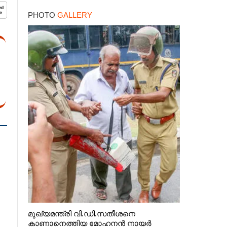
PHOTO
GALLERY
മുഖ്യമന്ത്രി വി.ഡി.സതീശനെ
കാണാനെത്തിയ മോഹനൻ നായർ