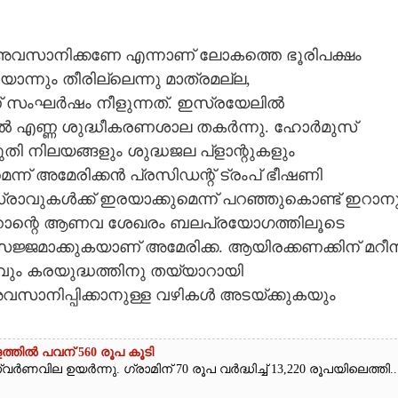
 അവസാനിക്കണേ എന്നാണ് ലോകത്തെ ഭൂരിപക്ഷം
ാന്നും തീരില്ലെന്നു മാത്രമല്ല,​
ാണ് സംഘർഷം നീളുന്നത്. ഇസ്രയേലിൽ
 എണ്ണ ശുദ്ധീകരണശാല തകർന്നു. ഹോർമുസ്
ുതി നിലയങ്ങളും ശുദ്ധജല പ്ളാന്റുകളും
ന്ന് അമേരിക്കൻ പ്രസിഡന്റ് ട്രംപ് ഭീഷണി
്രാവുകൾക്ക് ഇരയാക്കുമെന്ന് പറഞ്ഞുകൊണ്ട് ഇറാന
ഇറാന്റെ ആണവ ശേഖരം ബലപ്രയോഗത്തിലൂടെ
് സജ്ജമാക്കുകയാണ് അമേരിക്ക. ആയിരക്കണക്കിന് മറീ
വും കരയുദ്ധത്തിനു തയ്യാറായി
 അവസാനിപ്പിക്കാനുള്ള വഴികൾ അടയ്ക്കുകയും
ത്തിൽ പവന് 560 രൂപ കൂടി
ർണവില ഉയർന്നു. ഗ്രാമിന് 70 രൂപ വർദ്ധിച്ച് 13,220 രൂപയിലെത്തി...