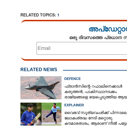
RELATED TOPICS:
1
അപ്ഡേറ്റാ
ഒരു ദിവസത്തെ പ്രധാന
RELATED NEWS
DEFENCE
ഫ്രാൻസിന്റെ റഫാലിനെക്കാൾ
കരുത്തൻ,​ പാകിസ്ഥാനടക്കം
രാജ്യങ്ങളെ ഭയപ്പെടുത്തിയ ആയു
ഇന്ത്യ നിർമ്മിച്ച എണ്ണം 100ലേക്ക്
EXPLAINER
വൈഭവ് സൂര്യവംശിക്ക് പിന്നാല
ലോകശ്രദ്ധ നേടി മറ്റൊരു
കൗമാരതാരം; ആരാണ് നീൽ പട്ട