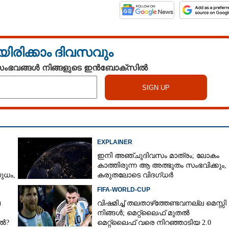
യിരിക്കാം ദിവസവും
 സംഭവങ്ങൾ നിങ്ങളുടെ ഇൻബോക്സിൽ
EXPLAINER
ഇനി അഞ്ചുദിവസം മാത്രം; ലോകം
കാത്തിരുന്ന ആ അത്ഭുതം സംഭവിക്കും,
ധം,​
കരുതലോടെ വിദഗ്ധർ
FIFA-WORLD-CUP
െ
വിഷമിച്ച് തലതാഴ്‌ത്തേണ്ടവനല്ല മെസ്സി
നിങ്ങള്‍; മെറ്റ്‌ലൈഫ് മുതല്‍
േൽ?
മെറ്റ്‌ലൈഫ് വരെ നിറഞ്ഞാടിയ 2.0