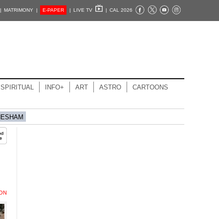
|
MATRIMONY |
E-PAPER
|
LIVE TV
|
CAL 2026
SPIRITUAL
INFO+
ART
ASTRO
CARTOONS
HESHAM
ION