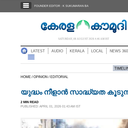
SECTIONS
FOUNDER EDITOR : K SUKUMARAN BA
HOME
LATEST
AUDIO
SATURDAY, 08 AUGUST 2026 4.46 AM IST
NOTIFIED NEWS
LATEST
AUDIO
KERALA
LOCAL
NEWS 360
POLL
KERALA
TIMELI
HOME /
OPINION /
EDITORIAL
LOCAL
യുദ്ധം നീളാൻ സാദ്ധ്യത കൂടുന്
NEWS 360
2 MIN READ
PUBLISHED: APRIL 01, 2026 01:43 AM IST
CASE DIARY