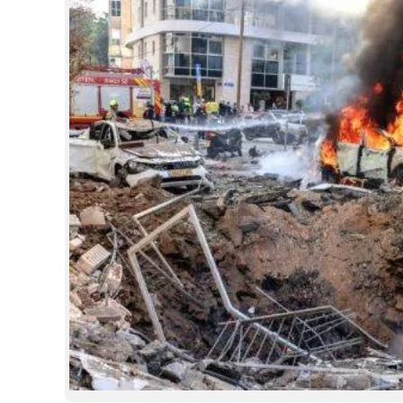
CINEMA
OPINION
PHOTOS
LIFESTYLE
SPIRITUAL
INFO+
ART
ASTRO