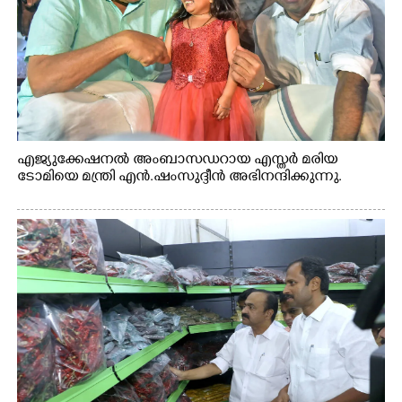
എജ്യുക്കേഷനൽ അംബാസഡറായ എസ്തർ മരിയ
ടോമിയെ മന്ത്രി എൻ.ഷംസുദ്ദീൻ അഭിനന്ദിക്കുന്നു.