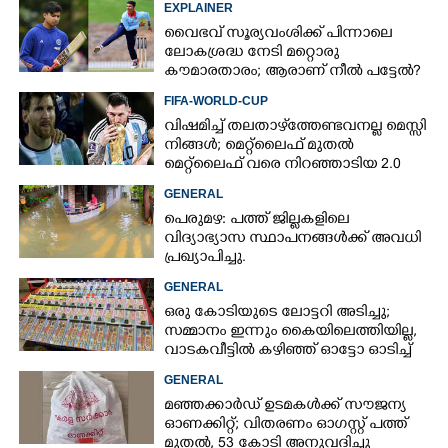
EXPLAINER
വൈഭവ് സൂര്യവംശിക്ക് പിന്നാലെ
ലോകശ്രദ്ധ നേടി മറ്റൊരു
കൗമാരതാരം; ആരാണ് നീൽ പട്ടേൽ?
FIFA-WORLD-CUP
വിഷമിച്ച് തലതാഴ്‌ത്തേണ്ടവനല്ല മെസ്സി
നിങ്ങള്‍; മെറ്റ്‌ലൈഫ് മുതല്‍
മെറ്റ്‌ലൈഫ് വരെ നിറഞ്ഞാടിയ 2.0
GENERAL
പെരുമഴ: പത്ത് ജില്ലകളിലെ
വിദ്യാഭ്യാസ സ്ഥാപനങ്ങൾക്ക് അവധി
പ്രഖ്യാപിച്ചു.
GENERAL
ഒരു കോടിയുടെ ലോട്ടറി അടിച്ചു;
സമ്മാനം ഇന്നും കൈയിലെത്തിയില്ല,
വാടകവീട്ടിൽ കഴിഞ്ഞ് ഓട്ടോ ഓടിച്ച്
73കാരൻ
GENERAL
മഞ്ഞക്കാർഡ് ഉടമകൾക്ക് സൗജന്യ
ഓണക്കിറ്റ്; വിതരണം ഓഗസ്റ്റ് പത്ത്
മുതൽ, 53 കോടി അനുവദിച്ചു