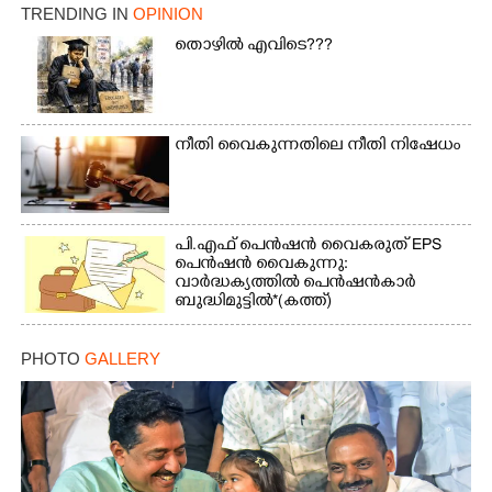
TRENDING IN
OPINION
തൊഴിൽ എവിടെ???
നീതി വൈകുന്നതിലെ നീതി നിഷേധം
പി.എഫ് പെൻഷൻ വൈകരുത് EPS
പെൻഷൻ വൈകുന്നു:
വാർദ്ധക്യത്തിൽ പെൻഷൻകാർ
ബുദ്ധിമുട്ടിൽ*(കത്ത്)
PHOTO
GALLERY