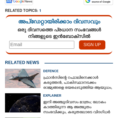
RELATED TOPICS:
1
അപ്ഡേറ്റായിരിക്കാം ദിവസവും
ഒരു ദിവസത്തെ പ്രധാന സംഭവങ്ങൾ
നിങ്ങളുടെ ഇൻബോക്സിൽ
RELATED NEWS
DEFENCE
ഫ്രാൻസിന്റെ റഫാലിനെക്കാൾ
കരുത്തൻ,​ പാകിസ്ഥാനടക്കം
രാജ്യങ്ങളെ ഭയപ്പെടുത്തിയ ആയുധം,​
ഇന്ത്യ നിർമ്മിച്ച എണ്ണം 100ലേക്ക്
EXPLAINER
ഇനി അഞ്ചുദിവസം മാത്രം; ലോകം
കാത്തിരുന്ന ആ അത്ഭുതം
സംഭവിക്കും, കരുതലോടെ വിദഗ്ധർ