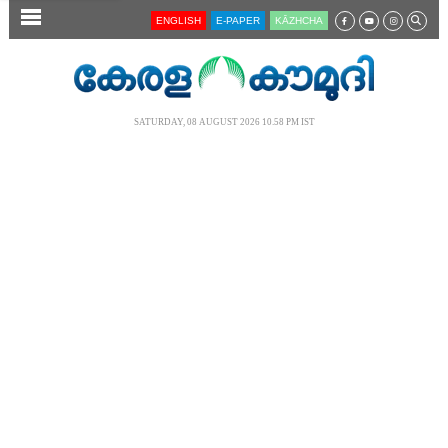
SECTIONS
ENGLISH
E-PAPER
KĀZHCHA
HOME
LATEST
SATURDAY, 08 AUGUST 2026 10.58 PM IST
AUDIO
NOTIFIED NEWS
POLL
KERALA
LOCAL
NEWS 360
CASE DIARY