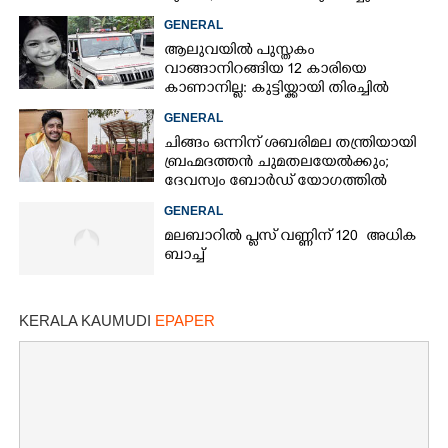
GENERAL
ആലുവയിൽ പുസ്തകം
×
Share this link
വാങ്ങാനിറങ്ങിയ 12 കാരിയെ
കാണാനില്ല: കുട്ടിയ്ക്കായി തിരച്ചിൽ
GENERAL
ചിങ്ങം ഒന്നിന് ശബരിമല തന്ത്രിയായി
ബ്രഹ്മദത്തൻ ചുമതലയേൽക്കും;
ദേവസ്വം ബോർഡ് യോഗത്തിൽ
Copy Link
തീരുമാനം
GENERAL
മലബാറിൽ പ്ലസ് വണ്ണിന് 120 അധിക
ബാച്ച്
KERALA KAUMUDI
EPAPER