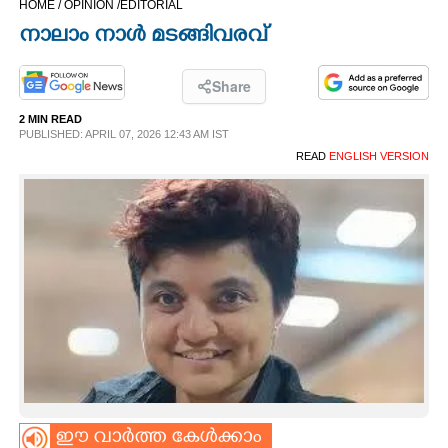
HOME /
OPINION /
EDITORIAL
CINEMA
നാലാം നാൾ മടങ്ങിവരവ്
OPINION
Share
2 MIN READ
PHOTOS
PUBLISHED: APRIL 07, 2026 12:43 AM IST
READ
ENGLISH VERSION
LIFESTYLE
SPIRITUAL
INFO+
ART
ASTRO
ഈ വാർത്ത കേൾക്കാം