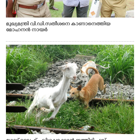
മുഖ്യമന്ത്രി വി.ഡി.സതീശനെ കാണാനെത്തിയ
മോഹനൻ നായർ