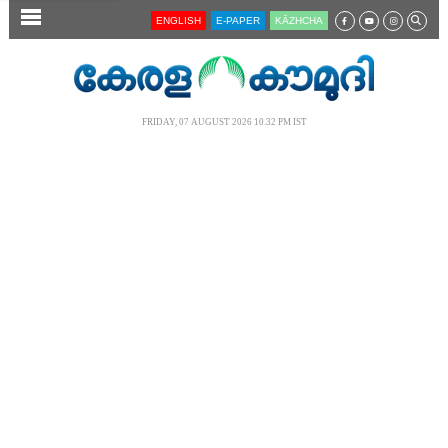
SECTIONS
ENGLISH
E-PAPER
KĀZHCHA
HOME
LATEST
FRIDAY, 07 AUGUST 2026 10.32 PM IST
AUDIO
NOTIFIED NEWS
POLL
KERALA
LOCAL
NEWS 360
CASE DIARY