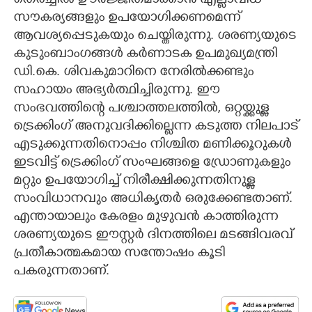
തെരച്ചിൽ ഊർജ്ജിതമാക്കാൻ എല്ലാവിധ
സൗകര്യങ്ങളും ഉപയോഗിക്കണമെന്ന്
ആവശ്യപ്പെടുകയും ചെയ്തിരുന്നു. ശരണ്യയുടെ
കുടുംബാംഗങ്ങൾ കർണാടക ഉപമുഖ്യമന്ത്രി
ഡി.കെ. ശിവകുമാറിനെ നേരിൽക്കണ്ടും
സഹായം അഭ്യർത്ഥിച്ചിരുന്നു. ഈ
സംഭവത്തിന്റെ പശ്ചാത്തലത്തിൽ, ഒറ്റയ്ക്കുള്ള
ട്രെക്കിംഗ് അനുവദിക്കില്ലെന്ന കടുത്ത നിലപാട്
എടുക്കുന്നതിനൊപ്പം നിശ്ചിത മണിക്കൂറുകൾ
ഇടവിട്ട് ട്രെക്കിംഗ് സംഘങ്ങളെ ഡ്രോണുകളും
മറ്റും ഉപയോഗിച്ച് നിരീക്ഷിക്കുന്നതിനുള്ള
സംവിധാനവും അധികൃതർ ഒരുക്കേണ്ടതാണ്.
എന്തായാലും കേരളം മുഴുവൻ കാത്തിരുന്ന
ശരണ്യയുടെ ഈസ്റ്റർ ദിനത്തിലെ മടങ്ങിവരവ്
പ്രതീകാത്മകമായ സന്തോഷം കൂടി
പകരുന്നതാണ്.