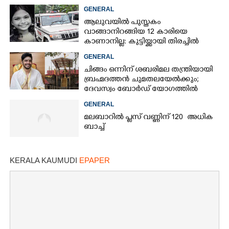
GENERAL
×
Share this link
ആലുവയിൽ പുസ്തകം
വാങ്ങാനിറങ്ങിയ 12 കാരിയെ
കാണാനില്ല: കുട്ടിയ്ക്കായി തിരച്ചിൽ
GENERAL
ചിങ്ങം ഒന്നിന് ശബരിമല തന്ത്രിയായി
ബ്രഹ്മദത്തൻ ചുമതലയേൽക്കും;
Copy Link
ദേവസ്വം ബോർഡ് യോഗത്തിൽ
തീരുമാനം
GENERAL
മലബാറിൽ പ്ലസ് വണ്ണിന് 120 അധിക
ബാച്ച്
KERALA KAUMUDI
EPAPER