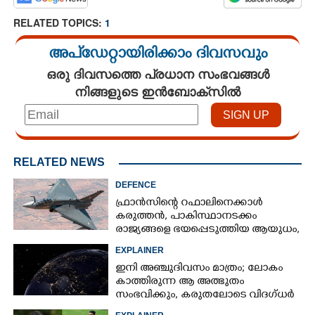
RELATED TOPICS:
1
അപ്ഡേറ്റായിരിക്കാം ദിവസവും
ഒരു ദിവസത്തെ പ്രധാന സംഭവങ്ങൾ
നിങ്ങളുടെ ഇൻബോക്സിൽ
RELATED NEWS
DEFENCE
ഫ്രാൻസിന്റെ റഫാലിനെക്കാൾ
കരുത്തൻ,​ പാകിസ്ഥാനടക്കം
രാജ്യങ്ങളെ ഭയപ്പെടുത്തിയ ആയുധം,​
ഇന്ത്യ നിർമ്മിച്ച എണ്ണം 100ലേക്ക്
EXPLAINER
ഇനി അഞ്ചുദിവസം മാത്രം; ലോകം
കാത്തിരുന്ന ആ അത്ഭുതം
സംഭവിക്കും, കരുതലോടെ വിദഗ്ധർ