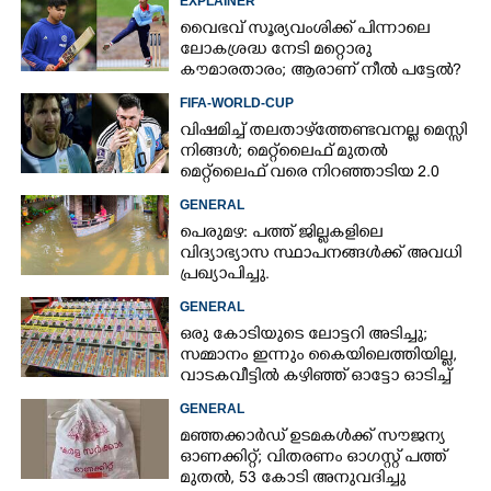
EXPLAINER
വൈഭവ് സൂര്യവംശിക്ക് പിന്നാലെ
ലോകശ്രദ്ധ നേടി മറ്റൊരു
കൗമാരതാരം; ആരാണ് നീൽ പട്ടേൽ?
FIFA-WORLD-CUP
വിഷമിച്ച് തലതാഴ്‌ത്തേണ്ടവനല്ല മെസ്സി
നിങ്ങള്‍; മെറ്റ്‌ലൈഫ് മുതല്‍
മെറ്റ്‌ലൈഫ് വരെ നിറഞ്ഞാടിയ 2.0
GENERAL
പെരുമഴ: പത്ത് ജില്ലകളിലെ
വിദ്യാഭ്യാസ സ്ഥാപനങ്ങൾക്ക് അവധി
പ്രഖ്യാപിച്ചു.
GENERAL
ഒരു കോടിയുടെ ലോട്ടറി അടിച്ചു;
സമ്മാനം ഇന്നും കൈയിലെത്തിയില്ല,
വാടകവീട്ടിൽ കഴിഞ്ഞ് ഓട്ടോ ഓടിച്ച്
73കാരൻ
GENERAL
മഞ്ഞക്കാർഡ് ഉടമകൾക്ക് സൗജന്യ
ഓണക്കിറ്റ്; വിതരണം ഓഗസ്റ്റ് പത്ത്
മുതൽ, 53 കോടി അനുവദിച്ചു