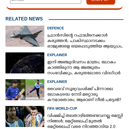
RELATED NEWS
DEFENCE
ഫ്രാൻസിന്റെ റഫാലിനെക്കാൾ
കരുത്തൻ,​ പാകിസ്ഥാനടക്കം
രാജ്യങ്ങളെ ഭയപ്പെടുത്തിയ ആയുധം,​
ഇന്ത്യ നിർമ്മിച്ച എണ്ണം 100ലേക്ക്
EXPLAINER
ഇനി അഞ്ചുദിവസം മാത്രം; ലോകം
കാത്തിരുന്ന ആ അത്ഭുതം
സംഭവിക്കും, കരുതലോടെ വിദഗ്ധർ
EXPLAINER
വൈഭവ് സൂര്യവംശിക്ക് പിന്നാലെ
ലോകശ്രദ്ധ നേടി മറ്റൊരു
കൗമാരതാരം; ആരാണ് നീൽ പട്ടേൽ?
FIFA-WORLD-CUP
വിഷമിച്ച് തലതാഴ്‌ത്തേണ്ടവനല്ല മെസ്സി
നിങ്ങള്‍; മെറ്റ്‌ലൈഫ് മുതല്‍
മെറ്റ്‌ലൈഫ് വരെ നിറഞ്ഞാടിയ 2.0