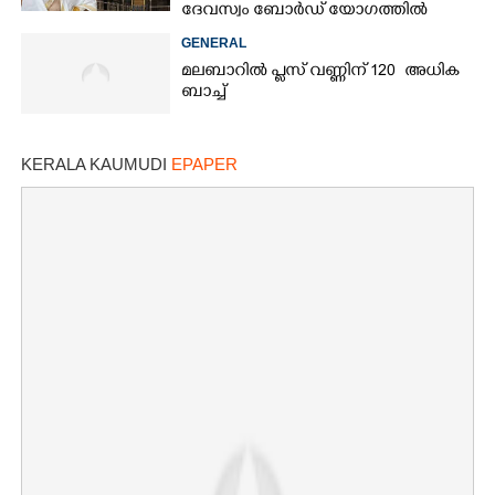
ദേവസ്വം ബോർഡ് യോഗത്തിൽ
തീരുമാനം
Copy Link
GENERAL
മലബാറിൽ പ്ലസ് വണ്ണിന് 120 അധിക
ബാച്ച്
KERALA KAUMUDI
EPAPER