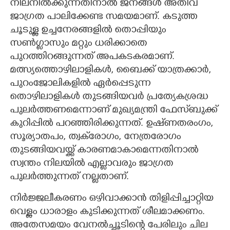
നിലനിൽക്കുന്നതിനാൽ ജനങ്ങൾ അതീവ
ജാഗ്രത പാലിക്കേണ്ട സമയമാണ്. കടുത്ത
ചൂടുള്ള ഉച്ചനേരങ്ങളിൽ തൊപ്പിയും
സൺഗ്ളാസും മറ്റും ധരിക്കാതെ
പുറത്തിറങ്ങുന്നത് അപകടകരമാണ്.
മത്സ്യത്തൊഴിലാളികൾ, ബൈക്ക് യാത്രക്കാർ,
പുറംജോലികളിൽ ഏർപ്പെടുന്ന
തൊഴിലാളികൾ തുടങ്ങിയവർ പ്രത്യേകശ്രദ്ധ
പുലർത്തണമെന്നാണ് മുഖ്യമന്ത്രി ഫേസ്‌ബുക്ക്
കുറിപ്പിൽ പറഞ്ഞിരിക്കുന്നത്. ഉഷ്‌ണതരംഗം,
സൂര്യാതപം, ത്വക്‌രോഗം, നേത്രരോഗം
തുടങ്ങിയവയ്ക്ക് കാരണമാകാമെന്നതിനാൽ
സ്വന്തം നിലയിൽ എല്ലാവരും ജാഗ്രത
പുലർത്തുന്നത് നല്ലതാണ്.
നിർജ്ജലീകരണം ഒഴിവാക്കാൻ തിളിപ്പിച്ചാറ്റിയ
വെള്ളം ധാരാളം കുടിക്കുന്നത് ശീലമാക്കണം.
അതേസമയം വേനൽച്ചൂടിന്റെ പേരിലും ചില