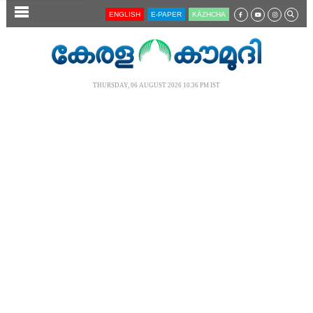
SECTIONS
ENGLISH
E-PAPER
KĀZHCHA
HOME
LATEST
THURSDAY, 06 AUGUST 2026 10.36 PM IST
AUDIO
NOTIFIED NEWS
POLL
KERALA
LOCAL
NEWS 360
CASE DIARY