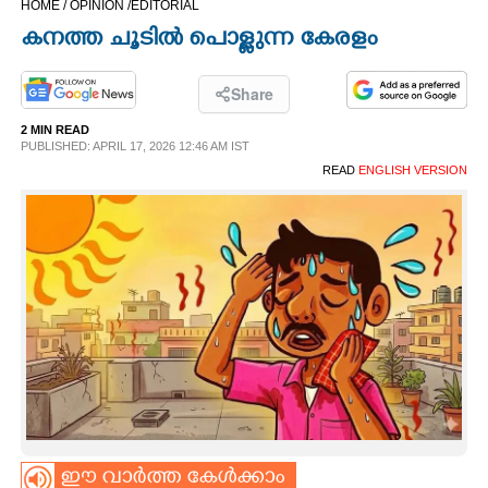
HOME /
OPINION /
EDITORIAL
CINEMA
കനത്ത ചൂടിൽ പൊള്ളുന്ന കേരളം
OPINION
Share
2 MIN READ
PHOTOS
PUBLISHED: APRIL 17, 2026 12:46 AM IST
READ
ENGLISH VERSION
LIFESTYLE
SPIRITUAL
INFO+
ART
ASTRO
ഈ വാർത്ത കേൾക്കാം