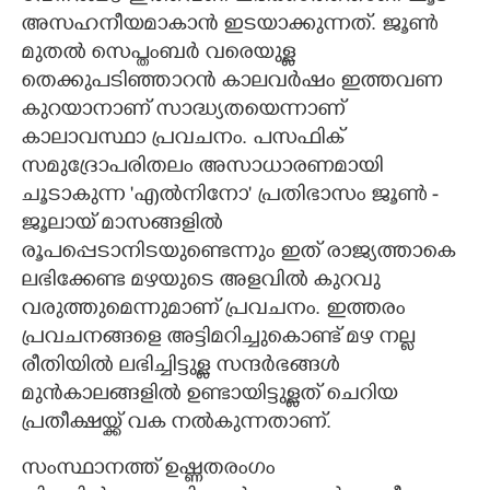
അസഹനീയമാകാൻ ഇടയാക്കുന്നത്. ജൂൺ
മുതൽ സെപ്തംബർ വരെയുള്ള
തെക്കുപടിഞ്ഞാറൻ കാലവർഷം ഇത്തവണ
കുറയാനാണ് സാദ്ധ്യതയെന്നാണ്
കാലാവസ്ഥാ പ്രവചനം. പസഫിക്
സമുദ്രോപരിതലം അസാധാരണമായി
ചൂടാകുന്ന 'എൽനിനോ" പ്രതിഭാസം ജൂൺ -
ജൂലായ് മാസങ്ങളിൽ
രൂപപ്പെടാനിടയുണ്ടെന്നും ഇത് രാജ്യത്താകെ
ലഭിക്കേണ്ട മഴയുടെ അളവിൽ കുറവു
വരുത്തുമെന്നുമാണ് പ്രവചനം. ഇത്തരം
പ്രവചനങ്ങളെ അട്ടിമറിച്ചുകൊണ്ട് മഴ നല്ല
രീതിയിൽ ലഭിച്ചിട്ടുള്ള സന്ദർഭങ്ങൾ
മുൻകാലങ്ങളിൽ ഉണ്ടായിട്ടുള്ളത് ചെറിയ
പ്രതീക്ഷയ്ക്ക് വക നൽകുന്നതാണ്.
സംസ്ഥാനത്ത് ഉഷ്ണതരംഗം