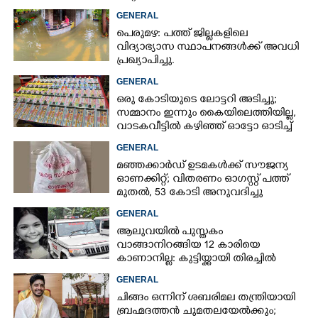
GENERAL
പെരുമഴ: പത്ത് ജില്ലകളിലെ
വിദ്യാഭ്യാസ സ്ഥാപനങ്ങൾക്ക് അവധി
പ്രഖ്യാപിച്ചു.
GENERAL
ഒരു കോടിയുടെ ലോട്ടറി അടിച്ചു;
സമ്മാനം ഇന്നും കൈയിലെത്തിയില്ല,
വാടകവീട്ടിൽ കഴിഞ്ഞ് ഓട്ടോ ഓടിച്ച്
73കാരൻ
GENERAL
മഞ്ഞക്കാർഡ് ഉടമകൾക്ക് സൗജന്യ
ഓണക്കിറ്റ്; വിതരണം ഓഗസ്റ്റ് പത്ത്
മുതൽ, 53 കോടി അനുവദിച്ചു
GENERAL
ആലുവയിൽ പുസ്തകം
×
വാങ്ങാനിറങ്ങിയ 12 കാരിയെ
Share this link
കാണാനില്ല: കുട്ടിയ്ക്കായി തിരച്ചിൽ
GENERAL
ചിങ്ങം ഒന്നിന് ശബരിമല തന്ത്രിയായി
ബ്രഹ്മദത്തൻ ചുമതലയേൽക്കും;