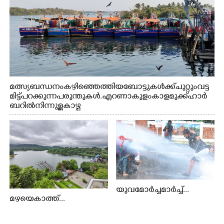
മത്സ്യബന്ധനം കഴിഞ്ഞെത്തിയ ബോട്ടുകൾക്ക് ചുറ്റും വട്ട
മിട്ട് പറക്കുന്ന പരുന്തുകൾ. എറണാകുളം കാളമുക്ക് ഹാർ
ബറിൽ നിന്നുള്ള കാഴ്ച
യുവമോർച്ചമാർച്ച്...
മഴയെകാത്ത്...