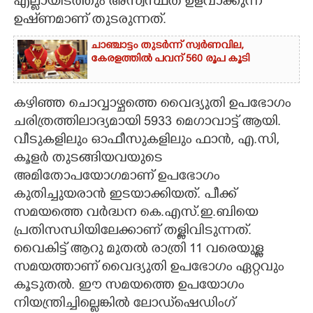
എല്ലായിടത്തും അസ്വസ്ഥത ഉളവാക്കുന്ന
ഉഷ്‌ണമാണ് തുടരുന്നത്.
ചാഞ്ചാട്ടം തുടർന്ന് സ്വർണവില,
കേരളത്തിൽ പവന് 560 രൂപ കൂടി
കഴിഞ്ഞ ചൊവ്വാഴ്ചത്തെ വൈദ്യുതി ഉപഭോഗം
ചരിത്രത്തിലാദ്യമായി 5933 മെഗാവാട്ട് ആയി.
വീടുകളിലും ഓഫീസുകളിലും ഫാൻ, എ.സി,
കൂളർ തുടങ്ങിയവയുടെ
അമിതോപയോഗമാണ് ഉപഭോഗം
കുതിച്ചുയരാൻ ഇടയാക്കിയത്. പീക്ക്
സമയത്തെ വർദ്ധന കെ.എസ്.ഇ.ബിയെ
പ്രതിസന്ധിയിലേക്കാണ് തള്ളിവിടുന്നത്.
വൈകിട്ട് ആറു മുതൽ രാത്രി 11 വരെയുള്ള
സമയത്താണ് വൈദ്യുതി ഉപഭോഗം ഏറ്റവും
കൂടുതൽ. ഈ സമയത്തെ ഉപയോഗം
നിയന്ത്രിച്ചില്ലെങ്കിൽ ലോഡ്‌ഷെഡിംഗ്