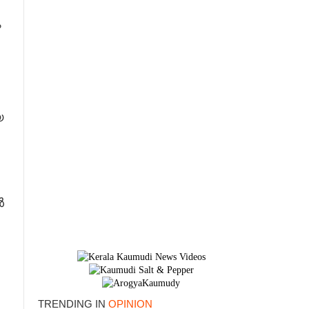
ം
യ
ൽ
×
TRENDING IN
OPINION