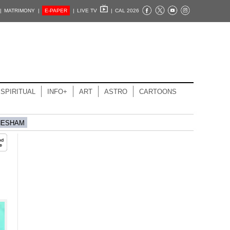
|
MATRIMONY |
E-PAPER
|
LIVE TV
|
CAL 2026
SPIRITUAL
INFO+
ART
ASTRO
CARTOONS
HESHAM