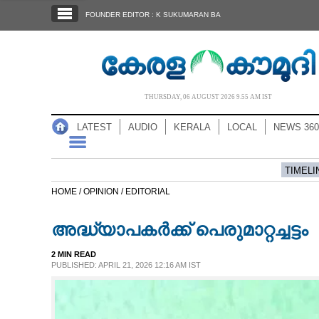
SECTIONS
FOUNDER EDITOR : K SUKUMARAN BA
HOME
LATEST
AUDIO
THURSDAY, 06 AUGUST 2026 9.55 AM IST
NOTIFIED NEWS
LATEST
AUDIO
KERALA
LOCAL
NEWS 360
POLL
KERALA
TIMELI
HOME /
OPINION /
EDITORIAL
LOCAL
അദ്ധ്യാപകർക്ക് പെരുമാറ്റച്ചട്ടം
NEWS 360
2 MIN READ
PUBLISHED: APRIL 21, 2026 12:16 AM IST
CASE DIARY