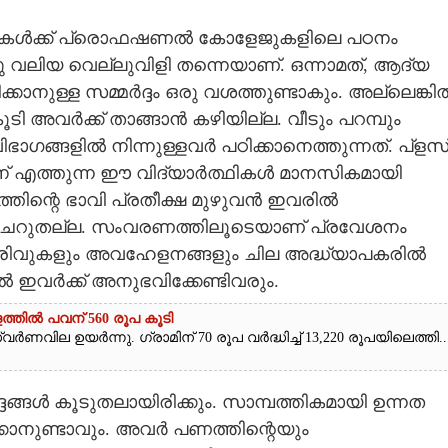
കുട്ടികൾക്ക് പ്രൊഫഷണൽ കോളേജുകളിലെ പഠനം
വലിയ വെല്ലുവിളി തന്നെയാണ്. ഒന്നാമത്,​ ആദ്യ
്കാനുള്ള സമ്മർദ്ദം ഒരു വശത്തുണ്ടാകും. അല്ലെങ്കി
ടി അവർക്ക് താങ്ങാൻ കഴിയില്ല. വീടും പറമ്പും
ഭാഗങ്ങളിൽ നിന്നുള്ളവർ പഠിക്കാനെത്തുന്നത്. പ്ളസ
 എത്തുന്ന ഈ വിദ്യാർത്ഥികൾ മാനസികമായി
തിന്റെ ഭാവി പ്രതീക്ഷ മുഴുവൻ ഇവരിൽ
വും ചെറുതല്ല. സംവരണത്തിലൂടെയാണ് പ്രവേശനം
തിരിവുകളും അവഹേളനങ്ങളും ചില അദ്ധ്യാപകരിൽ
 ഇവർക്ക് അനുഭവിക്കേണ്ടിവരും.
ത്തിൽ പവന് 560 രൂപ കൂടി
ർണവില ഉയർന്നു. ഗ്രാമിന് 70 രൂപ വർദ്ധിച്ച് 13,220 രൂപയിലെത്തി...
്ങൾ കൂടുതലായിരിക്കും. സാമ്പത്തികമായി ഉന്നത
്കാനുണ്ടാവും. അവർ പണത്തിന്റെയും