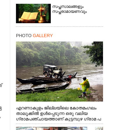
സപ്തസാലങ്ങളും
സപ്തരാമായണവും
PHOTO
GALLERY
്
എറണാകുളം ജില്ലയിലെ കോതമംഗലം
ൽ
താലൂക്കിൽ ഉൾപ്പെടുന്ന ഒരു വലിയ
ം
ഗ്രാമപഞ്ചായത്താണ് കുട്ടമ്പുഴ ഗ്രാമ പ
ഞ്ചായത്ത്. ആദിവാസി ഊരുകളായ