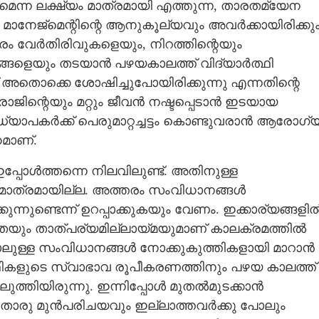
നമെന്ന ലക്ഷ്യം മാത്രമായി എത്തുന്ന,​ താരതമ്യേന
മാനേജ്‌മെന്റിന്റെ ആനുകൂല്യവും അവർക്കായിരിക്കു
ം വേർതിരിവുകളെയും,​ നിറത്തിന്റെയും
ങ്ങളെയും തടയാൻ പഴയകാലത്ത് വിദ്യാർത്ഥി
 അതൊക്കെ ശോഷിച്ചുപോയിരിക്കുന്നു എന്നതിന്റെ
ാജിന്റെയും മറ്റും ജീവൻ നഷ്ടപ്പെടാൻ ഇടയായ
ാപകർക്ക് പെരുമാറ്റച്ചട്ടം കൊണ്ടുവരാൻ ആരോഗ്
മാണ്.
പ്പോൾത്തന്നെ നിലവിലുണ്ട്. അതിനുള്ള
 മാത്രമായില്ല. അത്തരം സംവിധാനങ്ങൾ
്നുണ്ടെന്ന് ഉറപ്പാക്കുകയും വേണം. ഇക്കാര്യങ്ങളി
ഗതയും താത്‌പര്യമില്ലായ്മയുമാണ് കാലക്രമത്തിൽ
പോലുള്ള സംവിധാനങ്ങൾ നോക്കുകുത്തികളായി മാറാൻ
ത്ഥികളുടെ സ്വാഭാവ രൂപീകരണത്തിനും പഴയ കാലത്ത്
ുത്തിയിരുന്നു. ഇന്നിപ്പോൾ മുതൽമുടക്കാൻ
ാതൊരു മുൻപരിചയവും ഇല്ലാത്തവർക്കു പോലും