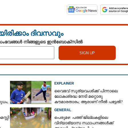
യിരിക്കാം ദിവസവും
 സംഭവങ്ങൾ നിങ്ങളുടെ ഇൻബോക്സിൽ
EXPLAINER
വൈഭവ് സൂര്യവംശിക്ക് പിന്നാലെ
ലോകശ്രദ്ധ നേടി മറ്റൊരു
ധം,​
കൗമാരതാരം; ആരാണ് നീൽ പട്ടേൽ?
GENERAL
െസ്സി
പെരുമഴ: പത്ത് ജില്ലകളിലെ
വിദ്യാഭ്യാസ സ്ഥാപനങ്ങൾക്ക്