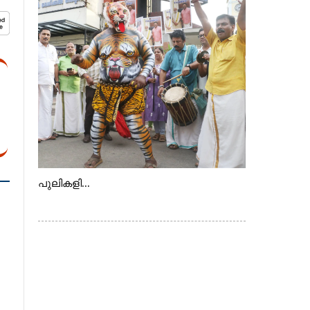
വെള്ളാരംകുത്ത്, കത്തിപ്പാറ, ഉറിയംപെട്ടി,
തേക്കല്ല്, വെട്ടിക്കല്ല്, മഞ്ചപ്പാറ എന്നീ
ആറു സ്ഥലങ്ങളിലേക്കുള്ള പ്രധാന
സഞ്ചാര മാർഗമാണ് ഈ കാണുന്ന
കടത്ത് വള്ളം
പുലികളി...