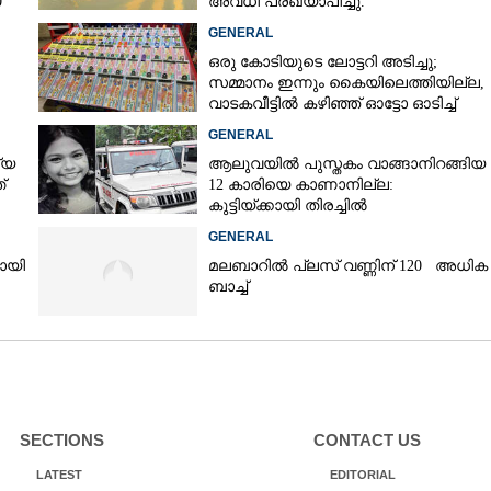
0
അവധി പ്രഖ്യാപിച്ചു.
GENERAL
ഒരു കോടിയുടെ ലോട്ടറി അടിച്ചു;
സമ്മാനം ഇന്നും കൈയിലെത്തിയില്ല,
വാടകവീട്ടിൽ കഴിഞ്ഞ് ഓട്ടോ ഓടിച്ച്
73കാരൻ
GENERAL
്യ
ആലുവയിൽ പുസ്തകം വാങ്ങാനിറങ്ങിയ
്
12 കാരിയെ കാണാനില്ല:
കുട്ടിയ്ക്കായി തിരച്ചിൽ
GENERAL
യായി
മലബാറിൽ പ്ലസ് വണ്ണിന് 120 അധിക
ബാച്ച്
SECTIONS
CONTACT US
LATEST
EDITORIAL