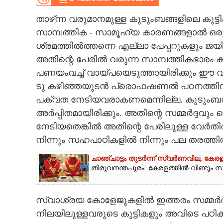
CARTOONS
താഴ്‌‌ന്ന വരുമാനമുള്ള കുടുംബങ്ങളിലെ 
സാമ്പത്തിക - സാമൂഹ്യ കാരണങ്ങളാൽ ഒരു 
ശ്രമത്തിൽത്തന്നെ എല്ലാ പേപ്പറുകളും ജയിക
LITERATURE
അതിന്റെ പേരിൽ വരുന്ന സാമ്പത്തികഭാരം കൂ
പണയംവച്ച് വായ്‌പയെടുത്തായിരിക്കും ഈ വി
ZOOM
ടു കഴിഞ്ഞയുടൻ പ്രൊഫഷണൽ പഠനത്തിന്
പക്വത നേടിയവരാകണമെന്നില്ല. കുടുംബത്
CONTACT US
അർപ്പിതമായിരിക്കും. അതിന്റെ സമ്മർദ്ദ
നേടിയതെങ്കിൽ അതിന്റെ പേരിലുള്ള വേർ
നിന്നും സഹപാഠികളിൽ നിന്നും പല തരത്തിൽ
ചാഞ്ചാട്ടം തുടർന്ന് സ്വർണവില, കേരള
തിരുവനന്തപുരം: കേരളത്തിൽ വീണ്ടും സ്വ
സ്വാശ്രയ കോളേജുകളിൽ ‌ഇത്തരം സമ്മർദ്ദങ
നിലയിലുള്ളവരുടെ കുട്ടികളും അവിടെ പഠിക