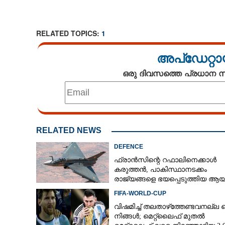
RELATED TOPICS:
1
അപ്ഡേറ്റാ
ഒരു ദിവസത്തെ പ്രധാന
RELATED NEWS
DEFENCE
ഫ്രാൻസിന്റെ റഫാലിനെക്കാൾ
കരുത്തൻ,​ പാകിസ്ഥാനടക്കം
രാജ്യങ്ങളെ ഭയപ്പെടുത്തിയ ആയു
ഇന്ത്യ നിർമ്മിച്ച എണ്ണം 100ലേക്ക്
FIFA-WORLD-CUP
വിഷമിച്ച് തലതാഴ്‌ത്തേണ്ടവനല്ല മ
നിങ്ങള്‍; മെറ്റ്‌ലൈഫ് മുതല്‍