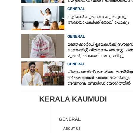
മെറ്റ്‌ലൈഫ് വരെ നിറഞ്ഞാടിയ 2.
GENERAL
കുട്ടികൾ കുത്തനെ കുറയുന്നു;
അദ്ധ്യാപകർക്ക് ജോലി പോകും
GENERAL
മഞ്ഞക്കാർഡ് ഉടമകൾക്ക് സൗജന
ഓണക്കിറ്റ്; വിതരണം ഓഗസ്റ്റ് പത്ത
മുതൽ, 53 കോടി അനുവദിച്ചു
GENERAL
ചിങ്ങം ഒന്നിന് ശബരിമല തന്ത്രി
ബ്രഹ്മദത്തൻ ചുമതലയേൽക്കും;
ദേവസ്വം ബോർഡ് യോഗത്തിൽ
തീരുമാനം
KERALA KAUMUDI
GENERAL
ABOUT US