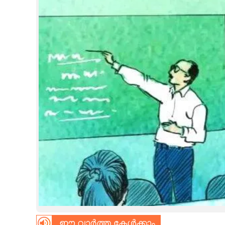
CINEMA
OPINION
PHOTOS
LIFESTYLE
SPIRITUAL
INFO+
ART
ASTRO
ഈ വാർത്ത കേൾക്കാം