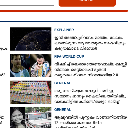
EXPLAINER
ഇനി അഞ്ചുദിവസം മാത്രം; ലോകം
കാത്തിരുന്ന ആ അത്ഭുതം സംഭവിക്കും,
ധം,​
കരുതലോടെ വിദഗ്ധർ
FIFA-WORLD-CUP
െ
വിഷമിച്ച് തലതാഴ്‌ത്തേണ്ടവനല്ല മെസ്സി
നിങ്ങള്‍; മെറ്റ്‌ലൈഫ് മുതല്‍
േൽ?
മെറ്റ്‌ലൈഫ് വരെ നിറഞ്ഞാടിയ 2.0
GENERAL
ഒരു കോടിയുടെ ലോട്ടറി അടിച്ചു;
സമ്മാനം ഇന്നും കൈയിലെത്തിയില്ല,
വാടകവീട്ടിൽ കഴിഞ്ഞ് ഓട്ടോ ഓടിച്ച്
73കാരൻ
GENERAL
്യ
ആലുവയിൽ പുസ്തകം വാങ്ങാനിറങ്ങിയ
്
12 കാരിയെ കാണാനില്ല: