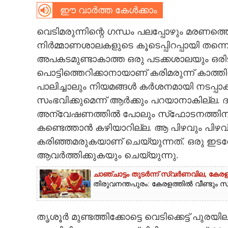
ഈ വാർത്ത കേൾക്കാം
CARTOONS
വെടിമരുന്നിന്റെ ഗന്ധം പലപ്പോഴും മരണത്തെ ഓർ
നിർമ്മാണശാലകളുടെ കൂടെപ്പിറപ്പായി തന്ന
LITERATURE
അപകടമുണ്ടാകാത്ത ഒരു പടക്കശാലയും ഒരിട
പൊട്ടിത്തെറിക്കാനായാണ് കരിമരുന്ന് കാത
ZOOM
പാലിച്ചാലും നിയമങ്ങൾ കർശനമായി നടപ്പാ
സംഭവിക്കുമെന്ന് ആർക്കും പറയാനാകില്ല.
CONTACT US
അന്വേഷണത്തിൽ പോലും സ്‌ഫോടനത്തിന് ഇടയ
കണ്ടെത്താൻ കഴിയാറില്ല. ആ പിഴവും പിഴവിനി
കരിഞ്ഞമരുകയാണ് ചെയ്യുന്നത്. ഒരു ഇടവേളയ്
ആവർത്തിക്കുകയും ചെയ്യുന്നു.
ചാഞ്ചാട്ടം തുടർന്ന് സ്വർണവില, കേരള
തിരുവനന്തപുരം: കേരളത്തിൽ വീണ്ടും സ്വ
തൃശൂർ മുണ്ടത്തിക്കോട്ടെ വെടിക്കെട്ട് പു