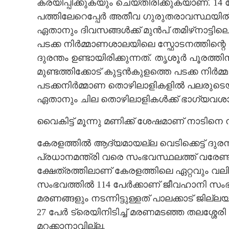
കരയിപ്പിക്കുകയും ചെയ്തിരിക്കുകയാണ്. 14 
പത്തിലേറെപ്പേർ അതീവ ഗുരുതരാവസ്ഥയിൽ മ
ഏതാനും ദിവസങ്ങൾക്ക് മുൻപ് തമിഴ്‌നാട്ടി
പടക്ക നിർമ്മാണശാലയിലെ സ്ഫോടനത്തിന്റെ നടു
ദുരന്തം ഉണ്ടായിരിക്കുന്നത്. തൃശൂർ പൂരത്തിനാ
മുണ്ടത്തിക്കോട് കുട്ടൻകുളത്തെ പടക്ക നിർ
പടക്കനിർമ്മാണ തൊഴിലാളികളിൽ പലരുടെ
ഏതാനും ചില തൊഴിലാളികൾക്ക് ഭാഗ്യവശാ
വൈകിട്ട് മൂന്നു മണിക്ക് ശേഷമാണ് നാടിനെ 
കേരളത്തിൽ ആദ്യമായല്ല വെടിക്കെട്ട് ദുരന്ത
പ്രധാനമന്ത്രി വരെ സംഭവസ്ഥലത്ത് വരേണ്ട
ക്ഷേത്രത്തിലാണ് കേരളത്തിലെ ഏറ്റവും വലിയ
സംഭവത്തിൽ 114 പേർക്കാണ് ജീവഹാനി സംഭവിച
മരണങ്ങളും നടന്നിട്ടുള്ളത് പാലക്കാട് ജില്
27 പേർ ട്രെയിനിടിച്ച് മരണമടഞ്ഞ തലശ്ശേ
മറക്കാനാവില്ല.