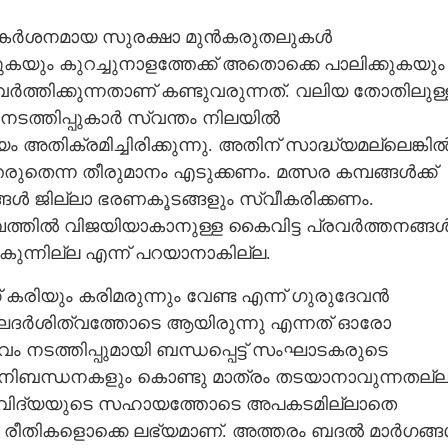
ാൻ കർശനമായ സുരക്ഷാ മുൻകരുതലുകൾ
ുകയും കുറച്ചുനാളത്തേക്ക് അതൊക്കെ പാലിക്കുകയും
വർത്തിക്കുന്നതാണ് കണ്ടുവരുന്നത്. വലിയ തോതിലുള്
വ നടത്തിപ്പുകാർ സ്വന്തം നിലയിൽ
സമയം അതിക്രമിച്ചിരിക്കുന്നു. അതിന് സാദ്ധ്യമല്ലെങ്കി
Share this link
ുതെന്ന തീരുമാനം എടുക്കണം. മത്സര കമ്പങ്ങൾക്ക്
ൾ ജില്ലാ ഭരണകൂടങ്ങളും സ്വീകരിക്കണം.
മ്പത്തിൽ വിജയിയാകാനുള്ള കൈവിട്ട പ്രവർത്തനങ്ങ
കുന്നില്ല എന്ന് പറയാനാകില്ല.
Copy Link
ക് കരിയും കരിമരുന്നും വേണ്ട എന്ന് ഗുരുദേവൻ
ര ദീർഘദർശിത്വത്തോടെ ആയിരുന്നു എന്നത് ഓരോ
 വെടിക്കെട്ട് ദുരന്തം
ഉത്സവം നടത്തിപ്പുമായി ബന്ധപ്പെട്ട് സംഘാടകരുടെ
 നിബന്ധനകളും കൊണ്ടു മാത്രം തടയാനാവുന്നതല്
ികവിദ്യയുടെ സഹായത്തോടെ അപകടമില്ലാതെ
ന്ന രീതികളൊക്കെ ലഭ്യമാണ്. അത്തരം ബദൽ മാർഗങ്