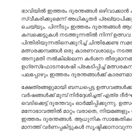
ഭാവിയിൽ ഇത്തരം ദുരന്തങ്ങൾ ഒഴിവാക്ക
സ്വീകരിക്കുമെന്ന് അധികൃതർ പ്രഖ്യാപിക്ക
ചെയ്യും. പിന്നീടും ഇത്തരം ദുരന്തങ്ങൾ ആ
കമ്പക്കെട്ടുകൾ നടത്തുന്നതിൽ നിന്ന് ഉത്സ
പിന്തിരിയുന്നതിനെക്കുറിച്ച് ചിന്തിക്കേണ്ട 
മത്സരക്കമ്പങ്ങൾ ഒരു കാരണവശാലും നടത്തര
അനുമതി നൽകില്ലെന്ന കർശന തീരുമാനങ്ങ
ഉഗ്രസ്‌ഫോടനശേഷി പ്രകടിപ്പിച്ച് മത്സരക
പലപ്പോഴും ഇത്തരം ദുരന്തങ്ങൾക്ക് കാരണമാ
ക്ഷേത്രങ്ങളുമായി ബന്ധപ്പെട്ട ഉത്സവങ്ങൾക്
വർഷങ്ങൾക്ക് മുമ്പ് നിർദ്ദേശിച്ചത് എത്
നാടിനെ നടുക്കിയ
വെടിക്കെട്ട് ദുരന്തവും ഓർമ്മിപ്പിക്കുന്നു. 
മനോഭാവത്തിൽ മാറ്റം വരാതെ, നിയമങ്ങളും
ഇത്തരം ദുരന്തങ്ങൾ. ആധുനിക സാങ്കേത
മാനത്ത് വർണപ്പകിട്ടുകൾ സൃഷ്ടിക്കാനാവു