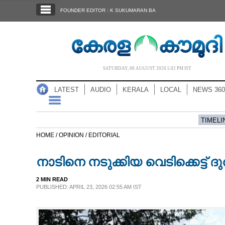
SECTIONS
FOUNDER EDITOR : K SUKUMARAN BA
HOME
LATEST
AUDIO
SATURDAY, 08 AUGUST 2026 5.02 PM IST
NOTIFIED NEWS
LATEST
AUDIO
KERALA
LOCAL
NEWS 360
POLL
KERALA
TIMELI
HOME /
OPINION /
EDITORIAL
LOCAL
നാടിനെ നടുക്കിയ വെടിക്കെട്ട് ദു
NEWS 360
2 MIN READ
PUBLISHED: APRIL 23, 2026 02:55 AM IST
CASE DIARY