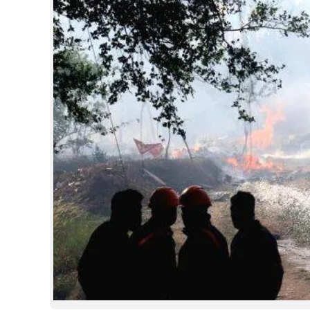
CINEMA
OPINION
PHOTOS
LIFESTYLE
SPIRITUAL
INFO+
ART
ASTRO