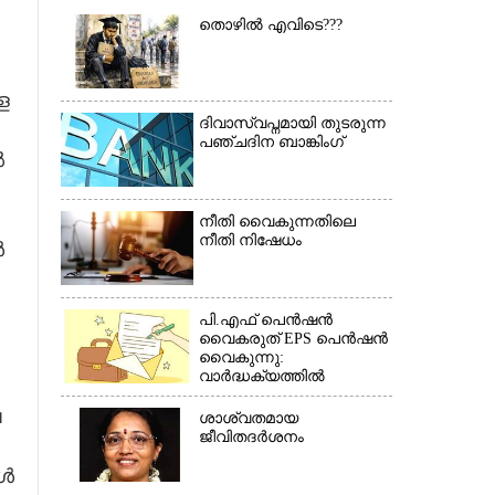
തൊഴിൽ എവിടെ???
ള
ദിവാസ്വപ്നമായി തുടരുന്ന
×
പഞ്ചദിന ബാങ്കിംഗ്
ൽ
നീതി വൈകുന്നതിലെ
നീതി നിഷേധം
ൾ
പി.എഫ് പെൻഷൻ
വൈകരുത് EPS പെൻഷൻ
വൈകുന്നു:
വാർദ്ധക്യത്തിൽ
പെൻഷൻകാർ
ല
ബുദ്ധിമുട്ടിൽ*(കത്ത്)
ശാശ്വതമായ
ജീവിതദർശനം
ങൾ