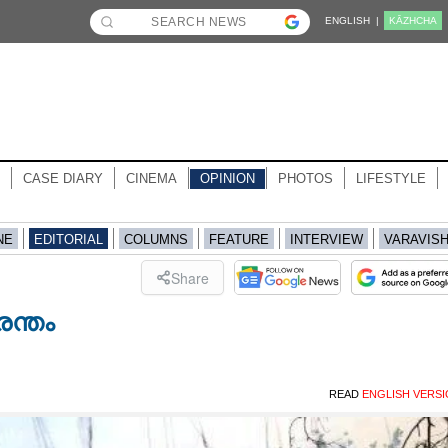
ENGLISH |
KĀZHCHA
CASE DIARY
CINEMA
OPINION
PHOTOS
LIFESTYLE
NE
EDITORIAL
COLUMNS
FEATURE
INTERVIEW
VARAVIS
Share
രന്തം
READ
ENGLISH VERS