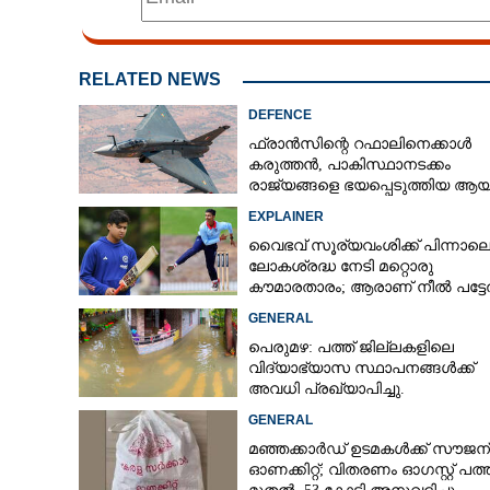
RELATED NEWS
DEFENCE
ഫ്രാൻസിന്റെ റഫാലിനെക്കാൾ
കരുത്തൻ,​ പാകിസ്ഥാനടക്കം
രാജ്യങ്ങളെ ഭയപ്പെടുത്തിയ ആയു
ഇന്ത്യ നിർമ്മിച്ച എണ്ണം 100ലേക്ക്
EXPLAINER
വൈഭവ് സൂര്യവംശിക്ക് പിന്നാല
ലോകശ്രദ്ധ നേടി മറ്റൊരു
കൗമാരതാരം; ആരാണ് നീൽ പട്ട
GENERAL
പെരുമഴ: പത്ത് ജില്ലകളിലെ
വിദ്യാഭ്യാസ സ്ഥാപനങ്ങൾക്ക്
അവധി പ്രഖ്യാപിച്ചു.
GENERAL
മഞ്ഞക്കാർഡ് ഉടമകൾക്ക് സൗജന
ഓണക്കിറ്റ്; വിതരണം ഓഗസ്റ്റ് പത്ത