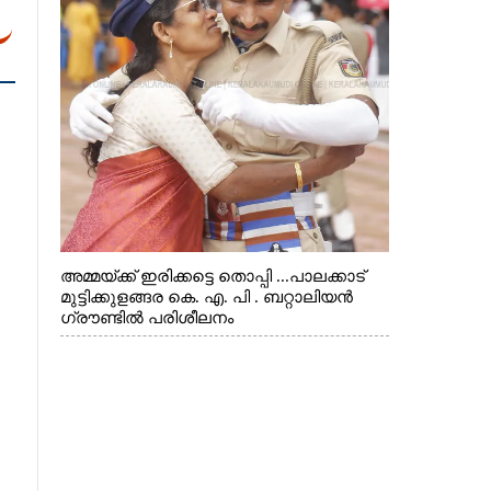
അമ്മയ്ക്ക് ഇരിക്കട്ടെ തൊപ്പി ...പാലക്കാട്
മുട്ടിക്കുളങ്ങര കെ. എ. പി . ബറ്റാലിയൻ
ഗ്രൗണ്ടിൽ പരിശീലനം