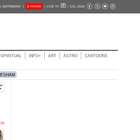
|
MATRIMONY |
E-PAPER
|
LIVE TV
|
CAL 2026
SPIRITUAL
INFO+
ART
ASTRO
CARTOONS
HESHAM
ION