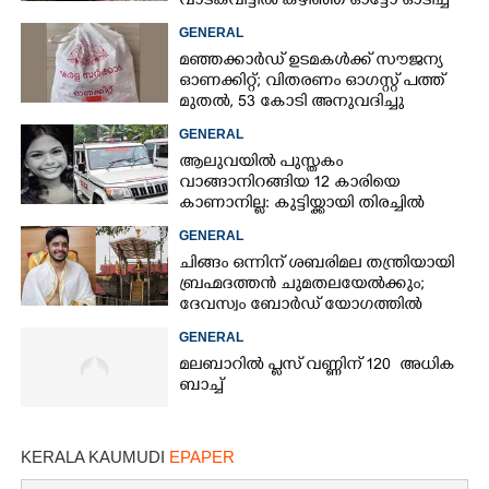
വാടകവീട്ടിൽ കഴിഞ്ഞ് ഓട്ടോ ഓടിച്ച്
73കാരൻ
GENERAL
മഞ്ഞക്കാർഡ് ഉടമകൾക്ക് സൗജന്യ
ഓണക്കിറ്റ്; വിതരണം ഓഗസ്റ്റ് പത്ത്
×
Share this link
മുതൽ, 53 കോടി അനുവദിച്ചു
GENERAL
ആലുവയിൽ പുസ്തകം
വാങ്ങാനിറങ്ങിയ 12 കാരിയെ
കാണാനില്ല: കുട്ടിയ്ക്കായി തിരച്ചിൽ
Copy Link
GENERAL
ചിങ്ങം ഒന്നിന് ശബരിമല തന്ത്രിയായി
ബ്രഹ്മദത്തൻ ചുമതലയേൽക്കും;
ദേവസ്വം ബോർഡ് യോഗത്തിൽ
തീരുമാനം
GENERAL
മലബാറിൽ പ്ലസ് വണ്ണിന് 120 അധിക
ബാച്ച്
KERALA KAUMUDI
EPAPER