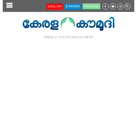
SECTIONS
ENGLISH
E-PAPER
KĀZHCHA
HOME
LATEST
FRIDAY, 07 AUGUST 2026 4.45 AM IST
AUDIO
NOTIFIED NEWS
POLL
KERALA
LOCAL
NEWS 360
CASE DIARY