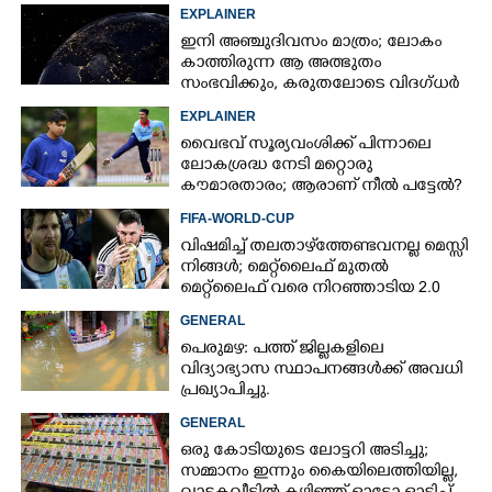
ഇന്ത്യ നിർമ്മിച്ച എണ്ണം 100ലേക്ക്
EXPLAINER
ഇനി അഞ്ചുദിവസം മാത്രം; ലോകം
കാത്തിരുന്ന ആ അത്ഭുതം
സംഭവിക്കും, കരുതലോടെ വിദഗ്ധർ
EXPLAINER
വൈഭവ് സൂര്യവംശിക്ക് പിന്നാലെ
ലോകശ്രദ്ധ നേടി മറ്റൊരു
കൗമാരതാരം; ആരാണ് നീൽ പട്ടേൽ?
FIFA-WORLD-CUP
വിഷമിച്ച് തലതാഴ്‌ത്തേണ്ടവനല്ല മെസ്സി
നിങ്ങള്‍; മെറ്റ്‌ലൈഫ് മുതല്‍
മെറ്റ്‌ലൈഫ് വരെ നിറഞ്ഞാടിയ 2.0
GENERAL
പെരുമഴ: പത്ത് ജില്ലകളിലെ
വിദ്യാഭ്യാസ സ്ഥാപനങ്ങൾക്ക് അവധി
പ്രഖ്യാപിച്ചു.
GENERAL
ഒരു കോടിയുടെ ലോട്ടറി അടിച്ചു;
സമ്മാനം ഇന്നും കൈയിലെത്തിയില്ല,