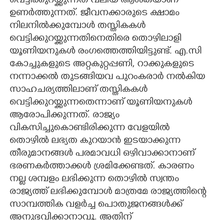
വെട്ടിക്കുറയ്ക്കുന്നത് വലിയ ആശങ്കയാണ്
ഉണർത്തുന്നത്. ജീവനക്കാരുടെ ക്ഷാമം
നിലനിൽക്കുമ്പോൾ തസ്തികകൾ
വെട്ടിക്കുറയ്ക്കുന്നതിനെതിരെ തൊഴിലാളി
യൂണിയനുകൾ രംഗത്തെത്തിയിട്ടുണ്ട്. എ.സി
കോച്ചുകളുടെ അറ്റകുറ്റപ്പണി, റാക്കുകളുടെ
നന്നാക്കൽ തുടങ്ങിയവ പുറംകരാർ നൽകിയ
സാഹചര്യത്തിലാണ് തസ്തികകൾ
വെട്ടിക്കുറയ്ക്കുന്നതെന്നാണ് യൂണിയനുകൾ
ആരോപിക്കുന്നത്. രാജ്യം
വികസിച്ചുകൊണ്ടിരിക്കുന്ന വേളയിൽ
തൊഴിൽ ലഭ്യത കുറയാൻ ഇടയാക്കുന്ന
തീരുമാനങ്ങൾ പരമാവധി ഒഴിവാക്കാനാണ്
ഭരണകർത്താക്കൾ ശ്രമിക്കേണ്ടത്. കാരണം
നല്ല ശമ്പളം ലഭിക്കുന്ന തൊഴിൽ സ്വന്തം
രാജ്യത്ത് ലഭിക്കുമ്പോൾ മാത്രമേ രാജ്യത്തിന്റെ
സാമ്പത്തിക വളർച്ച പൊതുജനങ്ങൾക്ക്
അനുഭവിക്കാനാവൂ. അതിന്