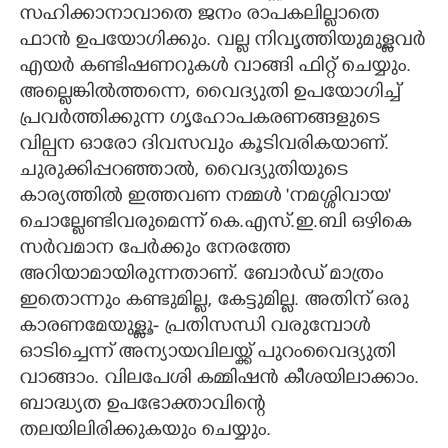
സഹിക്കാനാവാതെ ജനം രാപകലില്ലാതെ
ഫാൻ ഉപയോഗിക്കും. വല്ല നിവൃത്തിയുമുള്ളവർ
എയർ കണ്ടിഷണറുകൾ വാങ്ങി ഫിറ്റ് ചെയ്യും.
അല്ലെങ്കിൽത്തന്നെ,​ വൈദ്യുതി ഉപയോഗിച്ച്
പ്രവർത്തിക്കുന്ന ഗൃഹോപകരണങ്ങളുടെ
വില്പന ഓരോ ദിവസവും കൂടിവരികയാണ്.
ചുരുക്കിപ്പറഞ്ഞാൽ,​ വൈദ്യുതിയുടെ
കാര്യത്തിൽ ഇത്തവണ നമ്മൾ 'നമശ്ശിവായ'
ചൊല്ലേണ്ടിവരുമെന്ന് കെ.എസ്.ഇ.ബി ഒഴികെ
സർവമാന പേർക്കും നേരത്തേ
അറിയാമായിരുന്നതാണ്. ബോർഡ് മാത്രം
ഇതൊന്നും കണ്ടുമില്ല,​ കേട്ടുമില്ല. അതിന് ഒരു
കാരണമേയുള്ളൂ- പ്രതിസന്ധി വരുമ്പോൾ
ഓടിച്ചെന്ന് അന്യായവിലയ്ക്ക് പുറംവൈദ്യുതി
വാങ്ങാം. വിലപേശി കമ്മിഷൻ കീശയിലാക്കാം.
ബാദ്ധ്യത ഉപഭോക്താവിന്റെ
തലയിലിരിക്കുകയും ചെയ്യും.