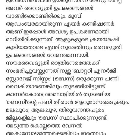
ജീവിതനിലവാരം ഉയരുന്നതിന് അനുസരിച്ച്
അവർ വൈദ്യുതി ഉപകരണങ്ങൾ
വാങ്ങിക്കൊണ്ടിരിക്കും. മുമ്പ്
ആഡംബരമായിരുന്ന എയർ കണ്ടിഷണർ
ആണ് ഇപ്പോൾ അവശ്യ ഉപകരണമായി
മാറിയിരിക്കുന്നത്. ആളുകളുടെ ക്രയശേഷി
കൂടിയതോടെ എന്തിനുമേതിനും വൈദ്യുതി
ഉപകരണങ്ങൾ വേണമെന്നായി.
സൗരവൈദ്യുതി രാത്രിനേരത്തേക്ക്
സംഭരിച്ചുവയ്ക്കുന്നതിനുള്ള 'ബാറ്ററി എനർജി
സ്റ്റോറേജ് സിസ്റ്റം' (ബെസ്)​ ഒരുക്കുന്ന പണി
വൈകിയാണെങ്കിലും തുടങ്ങിയിട്ടുണ്ട്.
കാസർകോട്ടെ മൈലാട്ടിയിൽ തുടങ്ങിയ
'ബെസി'ന്റെ പണി തീരാൻ ആറുമാസമെടുക്കും.
മലപ്പുറം,​ ആലപ്പുഴ,​ തിരുവനന്തപുരം
ജില്ലകളിലും 'ബെസ്' സ്ഥാപിക്കുന്നുണ്ട്.
അടുത്ത കൊല്ലത്തെ വേനൽ
ആകുമ്പോഴത്തേക്കെങ്കിലും ഇതെല്ലാം