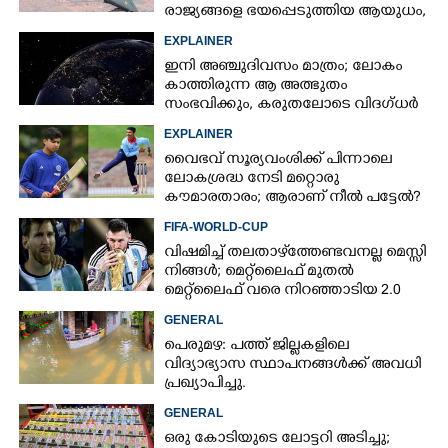
രാജ്യങ്ങളെ ഭയപ്പെടുത്തിയ ആയുധം,​
ഇന്ത്യ നിർമ്മിച്ച എണ്ണം 100ലേക്ക്
EXPLAINER
ഇനി അഞ്ചുദിവസം മാത്രം; ലോകം
കാത്തിരുന്ന ആ അത്ഭുതം
സംഭവിക്കും, കരുതലോടെ വിദഗ്ധർ
EXPLAINER
വൈഭവ് സൂര്യവംശിക്ക് പിന്നാലെ
ലോകശ്രദ്ധ നേടി മറ്റൊരു
കൗമാരതാരം; ആരാണ് നീൽ പട്ടേൽ?
FIFA-WORLD-CUP
വിഷമിച്ച് തലതാഴ്‌ത്തേണ്ടവനല്ല മെസ്സി
നിങ്ങള്‍; മെറ്റ്‌ലൈഫ് മുതല്‍
മെറ്റ്‌ലൈഫ് വരെ നിറഞ്ഞാടിയ 2.0
GENERAL
പെരുമഴ: പത്ത് ജില്ലകളിലെ
വിദ്യാഭ്യാസ സ്ഥാപനങ്ങൾക്ക് അവധി
പ്രഖ്യാപിച്ചു.
GENERAL
ഒരു കോടിയുടെ ലോട്ടറി അടിച്ചു;