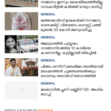
സമ്മാനം ഇന്നും കൈയിലെത്തിയില്ല,
വാടകവീട്ടിൽ കഴിഞ്ഞ് ഓട്ടോ ഓടിച്ച്
73കാരൻ
GENERAL
മഞ്ഞക്കാർഡ് ഉടമകൾക്ക് സൗജന്യ
ഓണക്കിറ്റ്; വിതരണം ഓഗസ്റ്റ് പത്ത്
മുതൽ, 53 കോടി അനുവദിച്ചു
GENERAL
ആലുവയിൽ പുസ്തകം
വാങ്ങാനിറങ്ങിയ 12 കാരിയെ
കാണാനില്ല: കുട്ടിയ്ക്കായി തിരച്ചിൽ
GENERAL
ചിങ്ങം ഒന്നിന് ശബരിമല തന്ത്രിയായി
×
Share this link
ബ്രഹ്മദത്തൻ ചുമതലയേൽക്കും;
ദേവസ്വം ബോർഡ് യോഗത്തിൽ
തീരുമാനം
GENERAL
മലബാറിൽ പ്ലസ് വണ്ണിന് 120 അധിക
ബാച്ച്
Copy Link
KERALA KAUMUDI
EPAPER