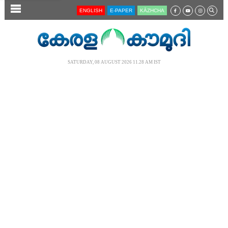
SECTIONS
ENGLISH
E-PAPER
KĀZHCHA
HOME
LATEST
SATURDAY, 08 AUGUST 2026 11.28 AM IST
AUDIO
NOTIFIED NEWS
POLL
KERALA
LOCAL
NEWS 360
CASE DIARY