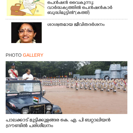
പെൻഷൻ വൈകുന്നു:
വാർദ്ധക്യത്തിൽ പെൻഷൻകാർ
ബുദ്ധിമുട്ടിൽ*(കത്ത്)
ശാശ്വതമായ ജീവിതദർശനം
PHOTO
GALLERY
പാലക്കാട് മുട്ടിക്കുളങ്ങര കെ. എ. പി ബറ്റാലിയൻ
ഗ്രൗണ്ടിൽ പരിശീലനം