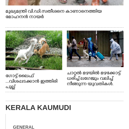
മുഖ്യമന്ത്രി വി.ഡി.സതീശനെ കാണാനെത്തിയ
മോഹനൻ നായർ
ചാറ്റൽ മഴയിൽ മഴക്കോട്ട്
ഗോട്ട് ലൈഫ്
ധരിച്ച് ലഗേജും വലിച്ച്
...വിശപ്പടക്കാൻ ഇത്തിരി
നീങ്ങുന്ന യുവതികൾ.
പുല്ല്
എറണാകുളം മേനകയിൽ
തിന്നാനെത്തിയതാണ്
നിന്നുള്ള കാഴ്ച
ആട്. തെരുവ് നായ്ക്കൾ
കടിച്ച് കീറാൻ വന്നതോടെ
KERALA KAUMUDI
വയറിന്റെ ആന്തൽ മറന്ന്
ജീവന് വേണ്ടിയായി ഓട്ടം.
എറണാകുളം
വാത്തുരുത്തിയിൽ
GENERAL