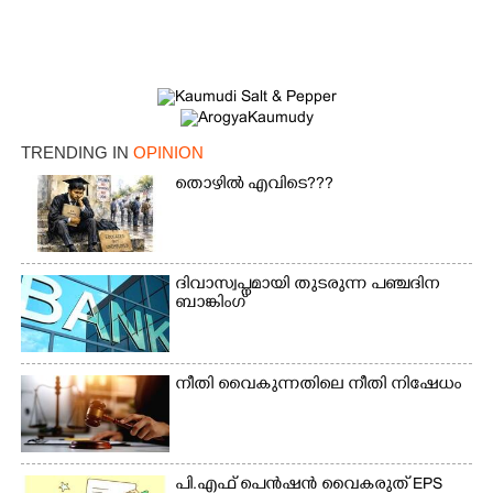
TRENDING IN
OPINION
തൊഴിൽ എവിടെ???
ദിവാസ്വപ്നമായി തുടരുന്ന പഞ്ചദിന
ബാങ്കിംഗ്
നീതി വൈകുന്നതിലെ നീതി നിഷേധം
പി.എഫ് പെൻഷൻ വൈകരുത് EPS