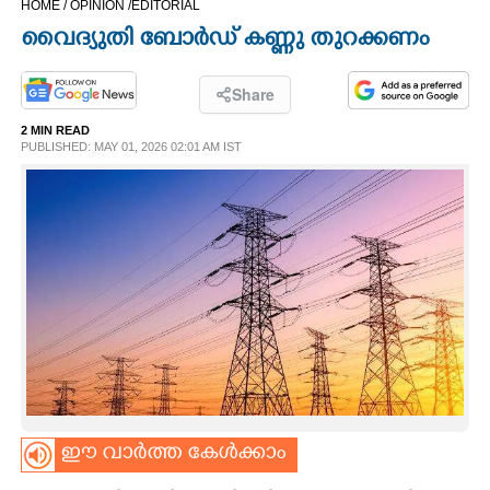
HOME /
OPINION /
EDITORIAL
CINEMA
വൈദ്യുതി ബോർഡ് കണ്ണു തുറക്കണം
OPINION
Share
2 MIN READ
PHOTOS
PUBLISHED: MAY 01, 2026 02:01 AM IST
LIFESTYLE
SPIRITUAL
INFO+
ART
ഈ വാർത്ത കേൾക്കാം
ASTRO