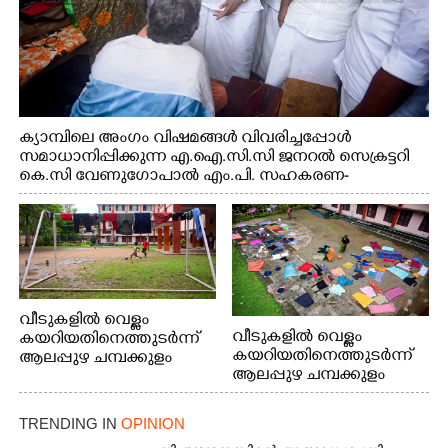
ക്യാമ്പിലെ അംഗം വിഷമങ്ങൾ വിവരിച്ചപ്പോൾ
സമാധാനിപ്പിക്കുന്ന എ.ഐ.സി.സി ജനറൽ സെക്രട്ടറി
കെ.സി വേണുഗോപാൽ എം.പി. സഹകരണ-
എക്സൈസ് വകുപ്പ് മന്ത്രി എം. ലിജു, എന്നിവർ
വീടുകളിൽ വെള്ളം
വീടുകളിൽ വെള്ളം
കയറിയതിനെത്തുടർന്ന്
കയറിയതിനെത്തുടർന്ന്
ആലപ്പുഴ ചമ്പക്കുളം
ആലപ്പുഴ ചമ്പക്കുളം
ഫാദർ തോമസ്
ഫാദർ തോമസ്
പോരൂക്കര സെൻട്രൽ
പോരൂക്കര സെൻട്രൽ
സ്കൂളിലെ ദുരിതാശ്വാസ
TRENDING IN
OPINION
സ്കൂളിലെ ദുരിതാശ്വാസ
ക്യാമ്പിലെത്തിയവർ