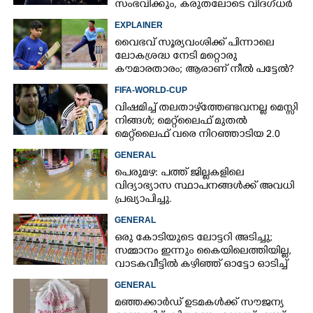
സംഭവിക്കും, കരുതലോടെ വിദഗ്ധർ
EXPLAINER
വൈഭവ് സൂര്യവംശിക്ക് പിന്നാലെ
ലോകശ്രദ്ധ നേടി മറ്റൊരു
കൗമാരതാരം; ആരാണ് നീൽ പട്ടേൽ?
FIFA-WORLD-CUP
വിഷമിച്ച് തലതാഴ്‌ത്തേണ്ടവനല്ല മെസ്സി
നിങ്ങള്‍; മെറ്റ്‌ലൈഫ് മുതല്‍
മെറ്റ്‌ലൈഫ് വരെ നിറഞ്ഞാടിയ 2.0
GENERAL
പെരുമഴ: പത്ത് ജില്ലകളിലെ
വിദ്യാഭ്യാസ സ്ഥാപനങ്ങൾക്ക് അവധി
പ്രഖ്യാപിച്ചു.
GENERAL
ഒരു കോടിയുടെ ലോട്ടറി അടിച്ചു;
സമ്മാനം ഇന്നും കൈയിലെത്തിയില്ല,
വാടകവീട്ടിൽ കഴിഞ്ഞ് ഓട്ടോ ഓടിച്ച്
73കാരൻ
GENERAL
മഞ്ഞക്കാർഡ് ഉടമകൾക്ക് സൗജന്യ