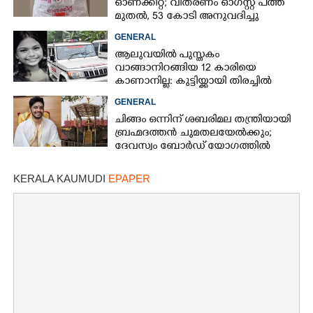
ഓണക്കിറ്റ്; വിതരണം ഓഗസ്റ്റ് പത്ത്
മുതൽ, 53 കോടി അനുവദിച്ചു
GENERAL
ആലുവയിൽ പുസ്തകം
വാങ്ങാനിറങ്ങിയ 12 കാരിയെ
കാണാനില്ല: കുട്ടിയ്ക്കായി തിരച്ചിൽ
GENERAL
ചിങ്ങം ഒന്നിന് ശബരിമല തന്ത്രിയായി
ബ്രഹ്മദത്തൻ ചുമതലയേൽക്കും;
ദേവസ്വം ബോർഡ് യോഗത്തിൽ
തീരുമാനം
KERALA KAUMUDI
EPAPER
×
Share this link