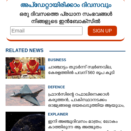
അപ്ഡേറ്റായിരിക്കാം ദിവസവും
ഒരു ദിവസത്തെ പ്രധാന സംഭവങ്ങൾ
നിങ്ങളുടെ ഇൻബോക്സിൽ
RELATED NEWS
BUSINESS
ചാഞ്ചാട്ടം തുടർന്ന് സ്വർണവില,
കേരളത്തിൽ പവന് 560 രൂപ കൂടി
DEFENCE
ഫ്രാൻസിന്റെ റഫാലിനെക്കാൾ
കരുത്തൻ,​ പാകിസ്ഥാനടക്കം
രാജ്യങ്ങളെ ഭയപ്പെടുത്തിയ ആയുധം,​
ഇന്ത്യ നിർമ്മിച്ച എണ്ണം 100ലേക്ക്
EXPLAINER
ഇനി അഞ്ചുദിവസം മാത്രം; ലോകം
കാത്തിരുന്ന ആ അത്ഭുതം