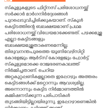
സ്കൂളുകളുടെ ഫിറ്റ്നസ് പരിശോധനയ്ക്ക്
CARTOONS
സർക്കാർ മാർഗനിർദ്ദേശങ്ങൾ
പുറപ്പെടുവിച്ചിരിക്കുകയാണ്. സ്കൂൾ
LITERATURE
കെട്ടിടത്തിന്റെ ബലക്ഷയമാണ് പ്രഥമ
പരിശോധനയ്ക്ക് വിധേയമാക്കേണ്ടത്. പഴക്കമുള്ള
ZOOM
എല്ലാ കെട്ടിടങ്ങളും
ബലക്ഷയമുള്ളതാകണമെന്നില്ല.
CONTACT US
തിരുവനന്തപുരത്തെ യൂണിവേഴ്സിറ്റി
കോളേജും ആർട്സ് കോളേജും ഫോർട്ട്
സ്കൂളുമൊക്കെ രാജഭരണകാലത്ത്
നിർമ്മിച്ചതാണ്. ചെറിയ
അറ്റകുറ്റപ്പണികളല്ലാതെ ഇപ്പോഴും അത്തരം
കെട്ടിടങ്ങൾക്ക് മറ്റൊന്നും ആവശ്യമില്ല.
അന്നൊന്നും കെട്ടിട നിർമ്മാണത്തിൽ
കമ്മിഷനടിക്കുന്ന പരിപാടികൾ
തുടങ്ങിയിട്ടില്ലായിരുന്നു. ഇപ്പോഴാണെങ്കിൽ