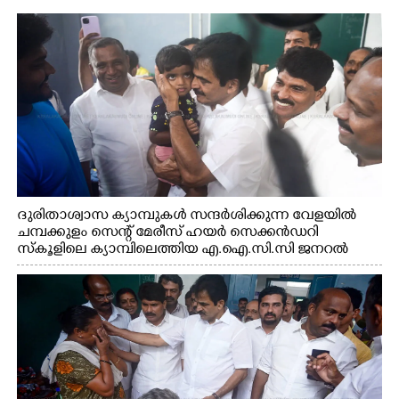
ദുരിതാശ്വാസ ക്യാമ്പുകൾ സന്ദർശിക്കുന്ന വേളയിൽ
ചമ്പക്കുളം സെന്റ് മേരീസ് ഹയർ സെക്കൻഡറി
സ്കൂളിലെ ക്യാമ്പിലെത്തിയ എ.ഐ.സി.സി ജനറൽ
സെക്രട്ടറി കെ.സി വേണുഗോപാൽ എം.പി കുരുന്നിനെ
എടുത്ത് ലാളിച്ചപ്പോൾ. സഹകരണ-എക്സൈസ്
വകുപ്പ് മന്ത്രി എം. ലിജു, കൃഷിവകുപ്പ് മന്ത്രി ടി. സിദ്ദിഖ്,
റെജി ചെറിയാൻ എം. എൽ. എ എന്നിവർ സമീപം