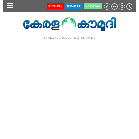
SECTIONS
ENGLISH
E-PAPER
KĀZHCHA
HOME
LATEST
SUNDAY, 09 AUGUST 2026 4.21 PM IST
AUDIO
NOTIFIED NEWS
POLL
KERALA
LOCAL
NEWS 360
CASE DIARY