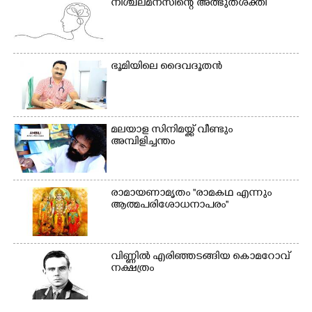
ക്യാമ്പിലെത്തിയവർ മഴ
വസ്ത്രങ്ങൾ
നിശ്ചലമനസിന്റെ അത്ഭുതശക്തി
മാറിനിന്ന ഇടവേളയിൽ
ഉണക്കാനിട്ടിരിക്കുന്ന
ക്യാമ്പ് പരിസരത്ത്
ഗോൾപോസ്റ്റിന് മുന്നിൽ
വസ്ത്രങ്ങൾ
ഫുട്ബോൾ കളികളിൽ
ഉണക്കാനിടുന്ന കാഴ്ച.
ഏർപ്പെട്ടിരിക്കുന്ന
ഭൂ​മി​യി​ലെ​ ​ദൈ​വദൂതൻ
കുട്ടികൾ
മലയാള സിനിമയ്ക്ക് വീണ്ടും
അമ്പിളിച്ചന്തം
രാമായണാമൃതം ''രാമകഥ എന്നും
ആത്മപരിശോധനാപരം''
വി​ണ്ണി​ൽ​ ​എ​രി​ഞ്ഞ​ട​ങ്ങിയ കൊ​മ​റോ​വ് ​
ന​ക്ഷ​ത്രം