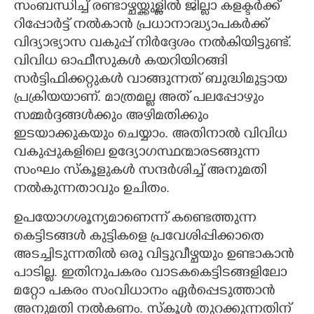
സംബന്ധിച്ച് രണ്ടാഴ്ചയ്ക്കുള്ളിൽ ജില്ലാ കളക്ടർക്ക്
റിപ്പോർട്ട് നൽകാൻ പ്രധാനാദ്ധ്യാപകർക്ക്
വിദ്യാഭ്യാസ വകുപ്പ് നിർദ്ദേശം നൽകിയിട്ടുണ്ട്.
വിവിധ ഓഫീസുകൾ കയറിയിറങ്ങി
സർട്ടിഫിക്കറ്റുകൾ വാങ്ങുന്നത് ബുദ്ധിമുട്ടായ
പ്രക്രിയയാണ്. മാത്രമല്ല അത് പലപ്പോഴും
സമ്മർദ്ദങ്ങൾക്കും അഴിമതിക്കും
ഇടയാക്കുകയും ചെയ്യാം. അതിനാൽ വിവിധ
വകുപ്പുകളിലെ ഉദ്യോഗസ്ഥന്മാരടങ്ങുന്ന
സംഘം സ്കൂളുകൾ സന്ദർശിച്ച് അനുമതി
നൽകുന്നതാവും ഉചിതം.
ഉപയോഗശൂന്യമാണെന്ന് കണ്ടെത്തുന്ന
കെട്ടിടങ്ങൾ കുട്ടികളെ പ്രവേശിപ്പിക്കാതെ
അടച്ചിടുന്നതിൽ ഒരു വിട്ടുവീഴ്ചയും ഉണ്ടാകാൻ
പാടില്ല. ഇതിനുപകരം വാടകകെട്ടിടങ്ങളിലോ
മറ്റോ പകരം സംവിധാനം ഏർപ്പെടുത്താൻ
അനുമതി നൽകണം. സ്കൂൾ തുറക്കുന്നതിന്