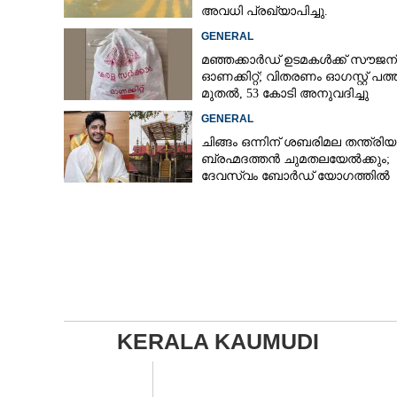
അവധി പ്രഖ്യാപിച്ചു.
GENERAL
മഞ്ഞക്കാർഡ് ഉടമകൾക്ക് സൗജന
ഓണക്കിറ്റ്; വിതരണം ഓഗസ്റ്റ് പത്ത
മുതൽ, 53 കോടി അനുവദിച്ചു
GENERAL
ചിങ്ങം ഒന്നിന് ശബരിമല തന്ത്രി
ബ്രഹ്മദത്തൻ ചുമതലയേൽക്കും;
ദേവസ്വം ബോർഡ് യോഗത്തിൽ
തീരുമാനം
KERALA KAUMUDI