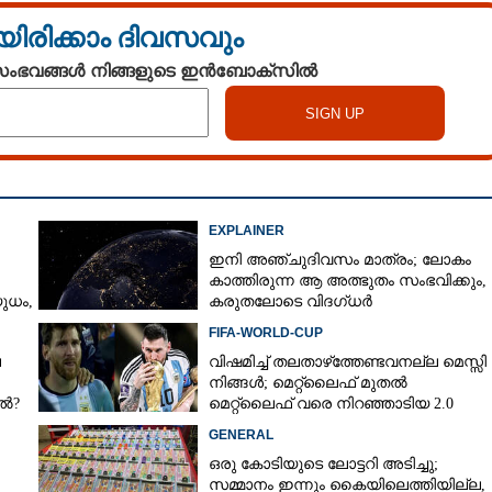
യിരിക്കാം ദിവസവും
 സംഭവങ്ങൾ നിങ്ങളുടെ ഇൻബോക്സിൽ
EXPLAINER
ഇനി അഞ്ചുദിവസം മാത്രം; ലോകം
കാത്തിരുന്ന ആ അത്ഭുതം സംഭവിക്കും,
ധം,​
കരുതലോടെ വിദഗ്ധർ
FIFA-WORLD-CUP
െ
വിഷമിച്ച് തലതാഴ്‌ത്തേണ്ടവനല്ല മെസ്സി
നിങ്ങള്‍; മെറ്റ്‌ലൈഫ് മുതല്‍
േൽ?
മെറ്റ്‌ലൈഫ് വരെ നിറഞ്ഞാടിയ 2.0
GENERAL
ഒരു കോടിയുടെ ലോട്ടറി അടിച്ചു;
സമ്മാനം ഇന്നും കൈയിലെത്തിയില്ല,