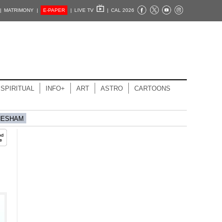
|
MATRIMONY |
E-PAPER
|
LIVE TV
|
CAL 2026
SPIRITUAL
INFO+
ART
ASTRO
CARTOONS
HESHAM