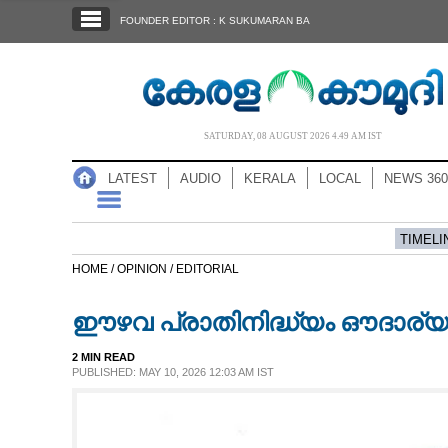
SECTIONS
FOUNDER EDITOR : K SUKUMARAN BA
HOME
LATEST
AUDIO
SATURDAY, 08 AUGUST 2026 4.49 AM IST
NOTIFIED NEWS
LATEST
AUDIO
KERALA
LOCAL
NEWS 360
POLL
KERALA
TIMELI
HOME /
OPINION /
EDITORIAL
LOCAL
ഈഴവ പ്രാതിനിദ്ധ്യം ഔദാര്യ
NEWS 360
2 MIN READ
PUBLISHED: MAY 10, 2026 12:03 AM IST
CASE DIARY