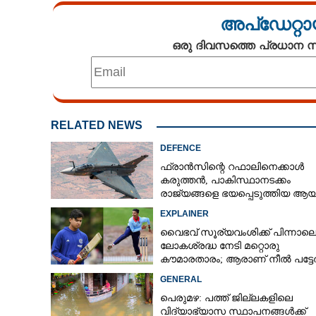
അപ്ഡേറ്റാ
ഒരു ദിവസത്തെ പ്രധാന
RELATED NEWS
DEFENCE
ഫ്രാൻസിന്റെ റഫാലിനെക്കാൾ
കരുത്തൻ,​ പാകിസ്ഥാനടക്കം
രാജ്യങ്ങളെ ഭയപ്പെടുത്തിയ ആയു
ഇന്ത്യ നിർമ്മിച്ച എണ്ണം 100ലേക്ക്
EXPLAINER
വൈഭവ് സൂര്യവംശിക്ക് പിന്നാല
ലോകശ്രദ്ധ നേടി മറ്റൊരു
കൗമാരതാരം; ആരാണ് നീൽ പട്ട
GENERAL
പെരുമഴ: പത്ത് ജില്ലകളിലെ
വിദ്യാഭ്യാസ സ്ഥാപനങ്ങൾക്ക്