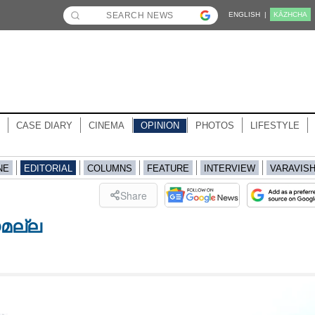
ENGLISH |
KĀZHCHA
CASE DIARY
CINEMA
OPINION
PHOTOS
LIFESTYLE
NE
EDITORIAL
COLUMNS
FEATURE
INTERVIEW
VARAVIS
Share
മല്ല