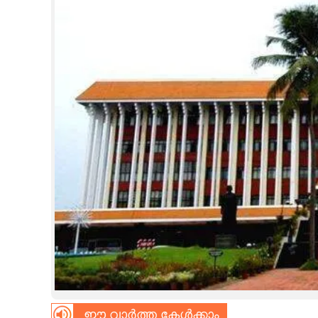
CINEMA
OPINION
PHOTOS
LIFESTYLE
SPIRITUAL
INFO+
ART
ASTRO
ഈ വാർത്ത കേൾക്കാം