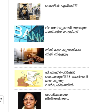
×
തൊഴിൽ എവിടെ???
ദിവാസ്വപ്നമായി തുടരുന്ന
പഞ്ചദിന ബാങ്കിംഗ്
നീതി വൈകുന്നതിലെ
നീതി നിഷേധം
.
പി.എഫ് പെൻഷൻ
വൈകരുത് EPS പെൻഷൻ
വൈകുന്നു:
വാർദ്ധക്യത്തിൽ
പെൻഷൻകാർ
ബുദ്ധിമുട്ടിൽ*(കത്ത്)
ശാശ്വതമായ
ജീവിതദർശനം