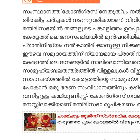
CARTOONS
സംസ്ഥാനത്ത് കോൺഗ്രസ് നേതൃത്വം നൽകു
തിരക്കിട്ട ചർച്ചകൾ നടന്നുവരികയാണ്. വി
മന്ത്രിസഭയിൽ തങ്ങളുടെ പങ്കാളിത്തം ഉറപ്പ
LITERATURE
കേരളത്തിലെ ജനസംഖ്യയിൽ മുൻപന്തിയില
പ്രാതിനിദ്ധ്യം നൽകാതിരിക്കാനുള്ള നീക്കങ്
ZOOM
ഈഴവ സമുദായത്തിന് ന്യായമായ പ്രാതിനി
കേരളത്തിലെ ജനങ്ങളിൽ നാലിലൊന്നിലേറെപ്
CONTACT US
സാമൂഹ്യബലതന്ത്രത്തിൽ വിള്ളലുകൾ വീഴ്ത
സാഹചര്യത്തിൽ കേരളത്തിന്റെ സാമൂഹ്യ ജീവിതം
പോകാൻ ഒരു ഭരണ സംവിധാനത്തിനും കഴിയാ
വന്നിട്ടുള്ള കമ്മ്യൂണിസ്റ്റ്- കോൺഗ്രസ
മനസ്സിലാക്കിയാണ് മന്ത്രിസഭാ രൂപീകരണം അട
ചാഞ്ചാട്ടം തുടർന്ന് സ്വർണവില, കേരള
തിരുവനന്തപുരം: കേരളത്തിൽ വീണ്ടും സ്വ