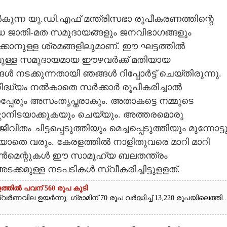
ന്ന യു.ഡി.എഫ് മന്ത്രിസഭാ രൂപീകരണത്തിന്റെ
വിധ ജാതി-മത സമുദായങ്ങളും ജനവിഭാഗങ്ങളും
ാക്കാനുള്ള ശ്രമങ്ങളിലുമാണ്. ഈ ഘട്ടത്തിൽ
ുള്ള സമുദായമായ ഈഴവർക്ക് മതിയായ
ങൾ നടക്കുന്നതായി ഞങ്ങൾ റിപ്പോർട്ട് ചെയ്തിരുന്നു.
ദ്ധ്യം നൽകാതെ സർക്കാർ രൂപീകരിച്ചാൽ
പേരും അസംതൃപ്തരാകും. അതാകട്ടെ നമ്മുടെ
്താനിടയാക്കുകയും ചെയ്യും. അത്തരമൊരു
 ചിട്ടപ്പെടുത്തിയും മെച്ചപ്പെടുത്തിയും മുന്നോട്ട
തെ വരും. കേരളത്തിൽ നാളിതുവരെ മാറി മാറി
് ഗവൺമെന്റുകൾ ഈ സാമൂഹ്യ ബലതന്ത്രം
ക്കമുള്ള നടപടികൾ സ്വീകരിച്ചിട്ടുളളത്.
ത്തിൽ പവന് 560 രൂപ കൂടി
ർണവില ഉയർന്നു. ഗ്രാമിന് 70 രൂപ വർദ്ധിച്ച് 13,220 രൂപയിലെത്തി...