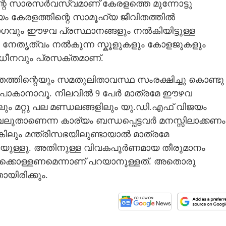
്റെ സാരസർവസ്വമാണ് കേരളത്തെ മുന്നോട്ടു
്യം കേരളത്തിന്റെ സാമൂഹ്യ ജീവിതത്തിൽ
Share this link
ോഗവും ഈഴവ പ്രസ്ഥാനങ്ങളും നൽകിയിട്ടുള്ള
േതൃത്വം നൽകുന്ന സ്കൂളുകളും കോളജുകളും
ധീനവും പ്രസക്തമാണ്.
ിതത്തിന്റെയും സമതുലിതാവസ്ഥ സംരക്ഷിച്ചു കൊണ്ടു
ു പോകാനാവൂ. നിലവിൽ 9 പേർ മാത്രമേ ഈഴവ
Copy Link
ങ്കിലും മറ്റു പല മണ്ഡലങ്ങളിലും യു.ഡി.എഫ് വിജയം
ദ്ധ്യം ഔദാര്യമല്ല
 വലുതാണെന്ന കാര്യം ബന്ധപ്പെട്ടവർ മനസ്സിലാക്കണം
ിലും മന്ത്രിസഭയിലുണ്ടായാൽ മാത്രമേ
ുള്ളൂ. അതിനുള്ള വിവകപൂർണമായ തീരുമാനം
കൊള്ളണമെന്നാണ് പറയാനുള്ളത്. അതൊരു
യിരിക്കും.