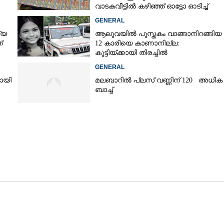
വാടകവീട്ടിൽ കഴിഞ്ഞ് ഓട്ടോ ഓടിച്ച്
73കാരൻ
GENERAL
്യ
ആലുവയിൽ പുസ്തകം വാങ്ങാനിറങ്ങിയ
്
12 കാരിയെ കാണാനില്ല:
കുട്ടിയ്ക്കായി തിരച്ചിൽ
GENERAL
യായി
മലബാറിൽ പ്ലസ് വണ്ണിന് 120 അധിക
ബാച്ച്