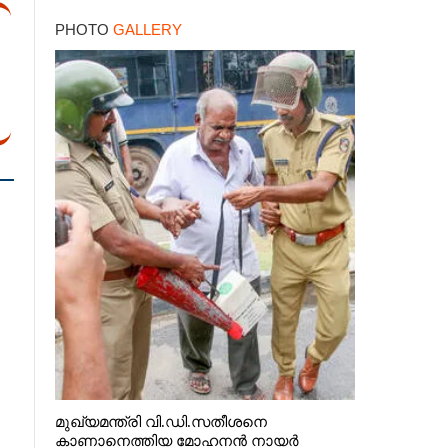
PHOTO
GALLERY
മുഖ്യമന്ത്രി വി.ഡി.സതീശനെ
കാണാനെത്തിയ മോഹനൻ നായർ