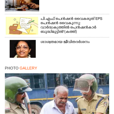
പി.എഫ് പെൻഷൻ വൈകരുത് EPS
പെൻഷൻ വൈകുന്നു:
വാർദ്ധക്യത്തിൽ പെൻഷൻകാർ
ബുദ്ധിമുട്ടിൽ*(കത്ത്)
ശാശ്വതമായ ജീവിതദർശനം
PHOTO
GALLERY