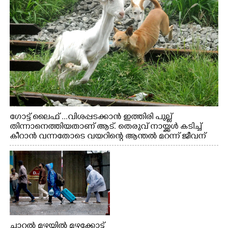
ഗോട്ട് ലൈഫ് ...വിശപ്പടക്കാൻ ഇത്തിരി പുല്ല്
തിന്നാനെത്തിയതാണ് ആട്. തെരുവ് നായ്ക്കൾ കടിച്ച്
കീറാൻ വന്നതോടെ വയറിന്റെ ആന്തൽ മറന്ന് ജീവന്
വേണ്ടിയായി ഓട്ടം. എറണാകുളം വാത്തുരുത്തിയിൽ
നിന്നുള്ള കാഴ്ച
ചാറ്റൽ മഴയിൽ മഴക്കോട്ട്