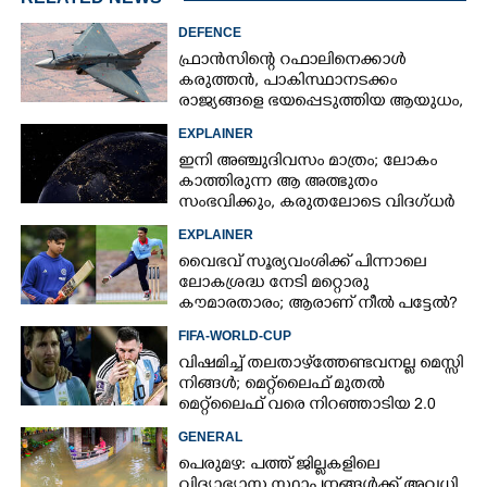
DEFENCE
ഫ്രാൻസിന്റെ റഫാലിനെക്കാൾ
കരുത്തൻ,​ പാകിസ്ഥാനടക്കം
രാജ്യങ്ങളെ ഭയപ്പെടുത്തിയ ആയുധം,​
ഇന്ത്യ നിർമ്മിച്ച എണ്ണം 100ലേക്ക്
EXPLAINER
ഇനി അഞ്ചുദിവസം മാത്രം; ലോകം
കാത്തിരുന്ന ആ അത്ഭുതം
സംഭവിക്കും, കരുതലോടെ വിദഗ്ധർ
EXPLAINER
വൈഭവ് സൂര്യവംശിക്ക് പിന്നാലെ
ലോകശ്രദ്ധ നേടി മറ്റൊരു
കൗമാരതാരം; ആരാണ് നീൽ പട്ടേൽ?
FIFA-WORLD-CUP
വിഷമിച്ച് തലതാഴ്‌ത്തേണ്ടവനല്ല മെസ്സി
നിങ്ങള്‍; മെറ്റ്‌ലൈഫ് മുതല്‍
മെറ്റ്‌ലൈഫ് വരെ നിറഞ്ഞാടിയ 2.0
GENERAL
പെരുമഴ: പത്ത് ജില്ലകളിലെ
വിദ്യാഭ്യാസ സ്ഥാപനങ്ങൾക്ക് അവധി