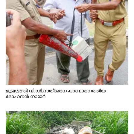
മുഖ്യമന്ത്രി വി.ഡി.സതീശനെ കാണാനെത്തിയ
മോഹനൻ നായർ