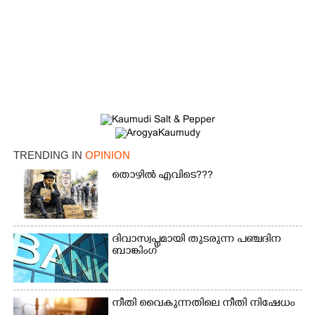
TRENDING IN
OPINION
തൊഴിൽ എവിടെ???
ദിവാസ്വപ്നമായി തുടരുന്ന പഞ്ചദിന
ബാങ്കിംഗ്
നീതി വൈകുന്നതിലെ നീതി നിഷേധം