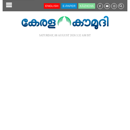
SECTIONS
ENGLISH
E-PAPER
KĀZHCHA
HOME
LATEST
SATURDAY, 08 AUGUST 2026 3.32 AM IST
AUDIO
NOTIFIED NEWS
POLL
KERALA
LOCAL
NEWS 360
CASE DIARY