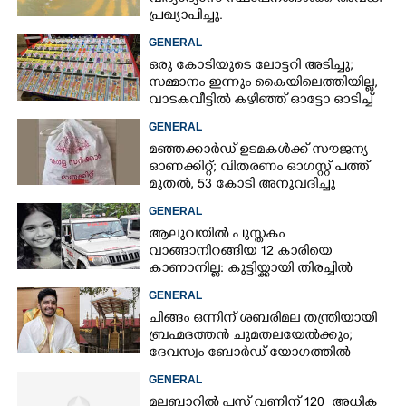
പ്രഖ്യാപിച്ചു.
GENERAL
ഒരു കോടിയുടെ ലോട്ടറി അടിച്ചു;
സമ്മാനം ഇന്നും കൈയിലെത്തിയില്ല,
വാടകവീട്ടിൽ കഴിഞ്ഞ് ഓട്ടോ ഓടിച്ച്
73കാരൻ
GENERAL
മഞ്ഞക്കാർഡ് ഉടമകൾക്ക് സൗജന്യ
ഓണക്കിറ്റ്; വിതരണം ഓഗസ്റ്റ് പത്ത്
മുതൽ, 53 കോടി അനുവദിച്ചു
GENERAL
ആലുവയിൽ പുസ്തകം
വാങ്ങാനിറങ്ങിയ 12 കാരിയെ
കാണാനില്ല: കുട്ടിയ്ക്കായി തിരച്ചിൽ
GENERAL
ചിങ്ങം ഒന്നിന് ശബരിമല തന്ത്രിയായി
ബ്രഹ്മദത്തൻ ചുമതലയേൽക്കും;
ദേവസ്വം ബോർഡ് യോഗത്തിൽ
തീരുമാനം
GENERAL
മലബാറിൽ പ്ലസ് വണ്ണിന് 120 അധിക