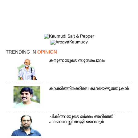
TRENDING IN
OPINION
കരുണയുടെ സുന്ദരപാലം
കാക്കിത്തിരക്കിലെ കഥയെഴുത്തുകൾ
ചികിത്സയുടെ മർമ്മം അറിഞ്ഞ്
പാണാവള്ളി അജി വൈദ്യർ