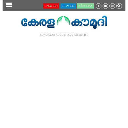
SECTIONS
ENGLISH
E-PAPER
KĀZHCHA
HOME
LATEST
SUNDAY, 09 AUGUST 2026 7.26 AM IST
AUDIO
NOTIFIED NEWS
POLL
KERALA
LOCAL
NEWS 360
CASE DIARY