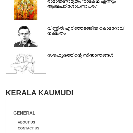
രാമായണാമൃതം ''രാമകഥ എന്നും
ആത്മപരിശോധനാപരം''
വി​ണ്ണി​ൽ​ ​എ​രി​ഞ്ഞ​ട​ങ്ങിയ കൊ​മ​റോ​വ് ​
ന​ക്ഷ​ത്രം
സൗഹൃദത്തിന്റെ സിദ്ധാന്തങ്ങൾ
KERALA KAUMUDI
GENERAL
ABOUT US
CONTACT US