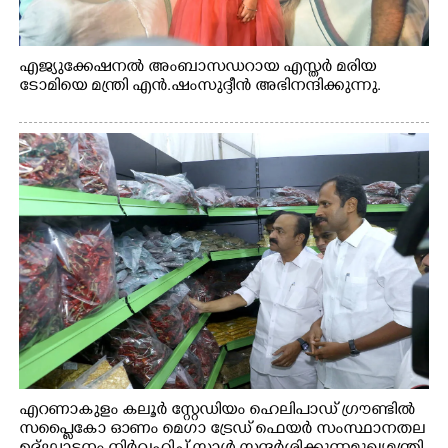
എജ്യുക്കേഷനൽ അംബാസഡറായ എസ്തർ മരിയ
ടോമിയെ മന്ത്രി എൻ.ഷംസുദ്ദീൻ അഭിനന്ദിക്കുന്നു.
എറണാകുളം കലൂർ സ്റ്റേഡിയം ഹെലിപാഡ് ഗ്രൗണ്ടിൽ
സപ്ളൈകോ ഓണം മെഗാ ട്രേഡ് ഫെയർ സംസ്ഥാനതല