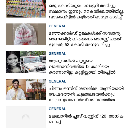
ഒരു കോടിയുടെ ലോട്ടറി അടിച്ചു;
സമ്മാനം ഇന്നും കൈയിലെത്തിയില്ല,
വാടകവീട്ടിൽ കഴിഞ്ഞ് ഓട്ടോ ഓടിച്ച്
73കാരൻ
GENERAL
മഞ്ഞക്കാർഡ് ഉടമകൾക്ക് സൗജന്യ
ഓണക്കിറ്റ്; വിതരണം ഓഗസ്റ്റ് പത്ത്
മുതൽ, 53 കോടി അനുവദിച്ചു
GENERAL
ആലുവയിൽ പുസ്തകം
വാങ്ങാനിറങ്ങിയ 12 കാരിയെ
കാണാനില്ല: കുട്ടിയ്ക്കായി തിരച്ചിൽ
GENERAL
ചിങ്ങം ഒന്നിന് ശബരിമല തന്ത്രിയായി
ബ്രഹ്മദത്തൻ ചുമതലയേൽക്കും;
ദേവസ്വം ബോർഡ് യോഗത്തിൽ
തീരുമാനം
GENERAL
മലബാറിൽ പ്ലസ് വണ്ണിന് 120 അധിക
ബാച്ച്