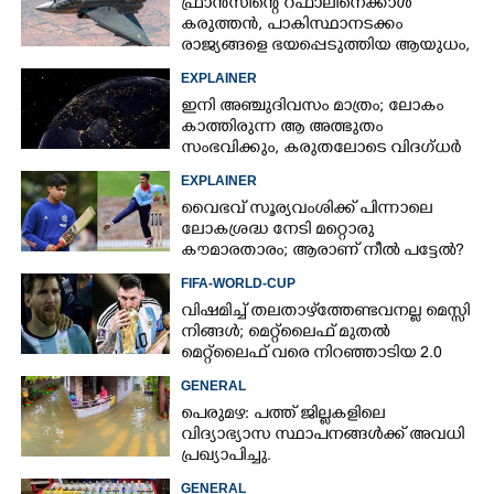
ഫ്രാൻസിന്റെ റഫാലിനെക്കാൾ
കരുത്തൻ,​ പാകിസ്ഥാനടക്കം
രാജ്യങ്ങളെ ഭയപ്പെടുത്തിയ ആയുധം,​
ഇന്ത്യ നിർമ്മിച്ച എണ്ണം 100ലേക്ക്
EXPLAINER
ഇനി അഞ്ചുദിവസം മാത്രം; ലോകം
കാത്തിരുന്ന ആ അത്ഭുതം
സംഭവിക്കും, കരുതലോടെ വിദഗ്ധർ
EXPLAINER
വൈഭവ് സൂര്യവംശിക്ക് പിന്നാലെ
ലോകശ്രദ്ധ നേടി മറ്റൊരു
കൗമാരതാരം; ആരാണ് നീൽ പട്ടേൽ?
FIFA-WORLD-CUP
വിഷമിച്ച് തലതാഴ്‌ത്തേണ്ടവനല്ല മെസ്സി
നിങ്ങള്‍; മെറ്റ്‌ലൈഫ് മുതല്‍
മെറ്റ്‌ലൈഫ് വരെ നിറഞ്ഞാടിയ 2.0
GENERAL
പെരുമഴ: പത്ത് ജില്ലകളിലെ
വിദ്യാഭ്യാസ സ്ഥാപനങ്ങൾക്ക് അവധി
പ്രഖ്യാപിച്ചു.
GENERAL