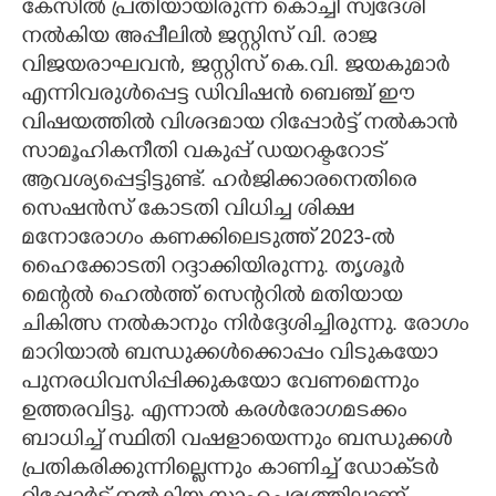
കേസിൽ പ്രതിയായിരുന്ന കൊച്ചി സ്വദേശി
നൽകിയ അപ്പീലിൽ ജസ്റ്റിസ് വി. രാജ
വിജയരാഘവൻ, ജസ്റ്റിസ് കെ.വി. ജയകുമാർ
എന്നിവരുൾപ്പെട്ട ഡിവിഷൻ ബെഞ്ച് ഈ
വിഷയത്തിൽ വിശദമായ റിപ്പോർട്ട് നൽകാൻ
സാമൂഹികനീതി വകുപ്പ് ഡയറക്ടറോട്
ആവശ്യപ്പെട്ടിട്ടുണ്ട്. ഹർജിക്കാരനെതിരെ
സെഷൻസ് കോടതി വിധിച്ച ശിക്ഷ
മനോരോഗം കണക്കിലെടുത്ത് 2023-ൽ
ഹൈക്കോടതി റദ്ദാക്കിയിരുന്നു. തൃശൂർ
മെന്റൽ ഹെൽത്ത് സെന്ററിൽ മതിയായ
ചികിത്സ നൽകാനും നിർദ്ദേശിച്ചിരുന്നു. രോഗം
മാറിയാൽ ബന്ധുക്കൾക്കൊപ്പം വിടുകയോ
പുനരധിവസിപ്പിക്കുകയോ വേണമെന്നും
ഉത്തരവിട്ടു. എന്നാൽ കരൾരോഗമടക്കം
ബാധിച്ച് സ്ഥിതി വഷളായെന്നും ബന്ധുക്കൾ
പ്രതികരിക്കുന്നില്ലെന്നും കാണിച്ച് ഡോക്‌‌ടർ