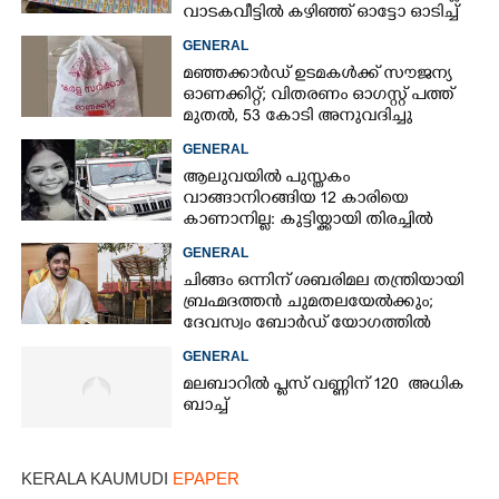
വാടകവീട്ടിൽ കഴിഞ്ഞ് ഓട്ടോ ഓടിച്ച്
73കാരൻ
GENERAL
മഞ്ഞക്കാർഡ് ഉടമകൾക്ക് സൗജന്യ
ഓണക്കിറ്റ്; വിതരണം ഓഗസ്റ്റ് പത്ത്
മുതൽ, 53 കോടി അനുവദിച്ചു
GENERAL
ആലുവയിൽ പുസ്തകം
വാങ്ങാനിറങ്ങിയ 12 കാരിയെ
കാണാനില്ല: കുട്ടിയ്ക്കായി തിരച്ചിൽ
GENERAL
ചിങ്ങം ഒന്നിന് ശബരിമല തന്ത്രിയായി
ബ്രഹ്മദത്തൻ ചുമതലയേൽക്കും;
ദേവസ്വം ബോർഡ് യോഗത്തിൽ
തീരുമാനം
GENERAL
മലബാറിൽ പ്ലസ് വണ്ണിന് 120 അധിക
ബാച്ച്
×
KERALA KAUMUDI
EPAPER
Share this link