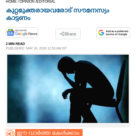
HOME /
OPINION /
EDITORIAL
CINEMA
കുറ്റമുക്തരായവരോട് സൗമനസ്യം
കാട്ടണം
OPINION
Share
PHOTOS
2 MIN READ
PUBLISHED: MAY 24, 2026 12:55 AM IST
LIFESTYLE
SPIRITUAL
INFO+
ART
ASTRO
ഈ വാർത്ത കേൾക്കാം