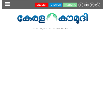
SECTIONS
ENGLISH
E-PAPER
KĀZHCHA
HOME
LATEST
SUNDAY, 09 AUGUST 2026 9.01 PM IST
AUDIO
NOTIFIED NEWS
POLL
KERALA
LOCAL
NEWS 360
CASE DIARY