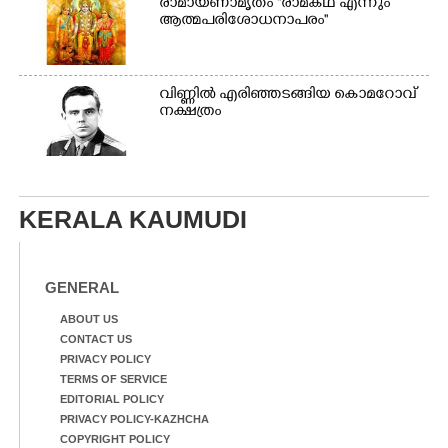
രാമായണാമൃതം ''രാമകഥ എന്നും
ആത്മപരിശോധനാപരം''
വി​ണ്ണി​ൽ​ ​എ​രി​ഞ്ഞ​ട​ങ്ങിയ കൊ​മ​റോ​വ് ​
ന​ക്ഷ​ത്രം
KERALA KAUMUDI
GENERAL
ABOUT US
CONTACT US
PRIVACY POLICY
TERMS OF SERVICE
EDITORIAL POLICY
PRIVACY POLICY-KAZHCHA
COPYRIGHT POLICY