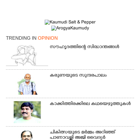
TRENDING IN
OPINION
സൗഹൃദത്തിന്റെ സിദ്ധാന്തങ്ങൾ
കരുണയുടെ സുന്ദരപാലം
കാക്കിത്തിരക്കിലെ കഥയെഴുത്തുകൾ
ചികിത്സയുടെ മർമ്മം അറിഞ്ഞ്
പാണാവള്ളി അജി വൈദ്യർ