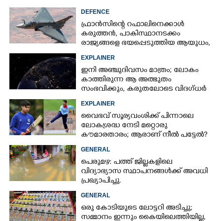
DEFENCE
ഫ്രാൻസിന്റെ റഫാലിനെക്കാൾ
കരുത്തൻ,​ പാകിസ്ഥാനടക്കം
രാജ്യങ്ങളെ ഭയപ്പെടുത്തിയ ആയുധം,​
ഇന്ത്യ നിർമ്മിച്ച എണ്ണം 100ലേക്ക്
EXPLAINER
ഇനി അഞ്ചുദിവസം മാത്രം; ലോകം
കാത്തിരുന്ന ആ അത്ഭുതം
സംഭവിക്കും, കരുതലോടെ വിദഗ്ധർ
EXPLAINER
വൈഭവ് സൂര്യവംശിക്ക് പിന്നാലെ
ലോകശ്രദ്ധ നേടി മറ്റൊരു
കൗമാരതാരം; ആരാണ് നീൽ പട്ടേൽ?
GENERAL
പെരുമഴ: പത്ത് ജില്ലകളിലെ
വിദ്യാഭ്യാസ സ്ഥാപനങ്ങൾക്ക് അവധി
പ്രഖ്യാപിച്ചു.
GENERAL
ഒരു കോടിയുടെ ലോട്ടറി അടിച്ചു;
സമ്മാനം ഇന്നും കൈയിലെത്തിയില്ല,