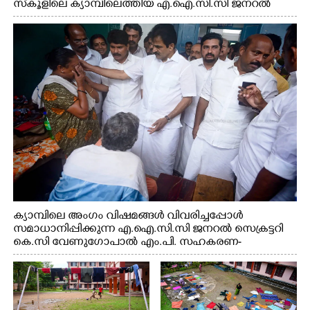
സ്കൂളിലെ ക്യാമ്പിലെത്തിയ എ.ഐ.സി.സി ജനറൽ
സെക്രട്ടറി കെ.സി വേണുഗോപാൽ എം.പി കുരുന്നിനെ
എടുത്ത് ലാളിച്ചപ്പോൾ. സഹകരണ-എക്സൈസ്
വകുപ്പ് മന്ത്രി എം. ലിജു, കൃഷിവകുപ്പ് മന്ത്രി ടി. സിദ്ദിഖ്,
റെജി ചെറിയാൻ എം. എൽ. എ എന്നിവർ സമീപം
ക്യാമ്പിലെ അംഗം വിഷമങ്ങൾ വിവരിച്ചപ്പോൾ
സമാധാനിപ്പിക്കുന്ന എ.ഐ.സി.സി ജനറൽ സെക്രട്ടറി
കെ.സി വേണുഗോപാൽ എം.പി. സഹകരണ-
എക്സൈസ് വകുപ്പ് മന്ത്രി എം. ലിജു, എന്നിവർ