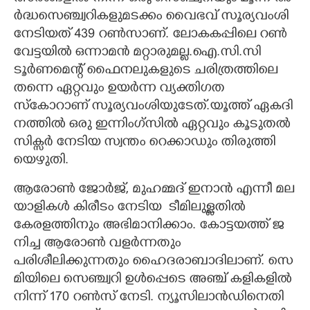
ർ​ദ്ധ​സെ​ഞ്ച്വ​റി​ക​ളു​മ​ട​ക്കം​ ​വൈ​ഭ​വ് ​സൂ​ര്യ​വം​ശി​ ​
നേ​ടി​യ​ത് 439​ ​റ​ൺ​സാ​ണ്.​ ​ലോകകപ്പിലെ​ ​റ​ൺ​
വേ​ട്ട​യി​ൽ​ ​ഒ​ന്നാ​മ​ൻ മറ്റാരുമല്ല.ഐ.സി.സി
ടൂർണമെന്റ് ഫൈനലുകളുടെ ചരിത്രത്തിലെ
തന്നെ ഏറ്റവും ഉയർന്ന വ്യക്തിഗത
സ്കോറാണ് സൂര്യവംശിയുടേത്.യൂ​ത്ത് ​ഏ​ക​ദി​
ന​ത്തി​ൽ​ ​ഒ​രു​ ​ഇ​ന്നിം​ഗ്സി​ൽ​ ​ഏ​റ്റ​വും​ ​കൂ​ടു​ത​ൽ​ ​
സി​ക്സർ​ ​നേ​ടി​യ​ ​സ്വ​ന്തം​ ​റെ​ക്കാ​ഡും​ ​തി​രു​ത്തി​
യെ​ഴു​തി.
ആ​രോ​ൺ​ ​ജോ​ർ​ജ്,​ ​മു​ഹ​മ്മ​ദ് ​ഇ​നാ​ൻ​ ​എ​ന്നീ​ ​മ​ല​
യാ​ളി​കൾ ​കി​രീ​ടം​ ​നേ​ടി​യ​ ​​ ​ടീ​മി​ലു​ള്ള​തിൽ
കേരളത്തിനും അഭിമാനിക്കാം. കോ​ട്ട​യ​ത്ത് ​ജ​
നി​ച്ച​ ​ആ​രോ​ൺ​ ​വ​ള​ർ​ന്ന​തും
പരിശീലിക്കുന്നതും ​ഹൈ​ദ​രാ​ബാ​ദി​ലാണ്.​ ​സെ​
മി​യി​ലെ​ ​സെ​ഞ്ച്വ​റി​ ​ഉ​ൾ​പ്പെ​ടെ​ ​അ​ഞ്ച് ​ക​ളി​ക​ളി​ൽ​ ​
നി​ന്ന് 170​ ​റ​ൺ​സ് ​നേ​ടി.​ ​ന്യൂ​സി​ലാ​ൻ​ഡി​നെ​തി​