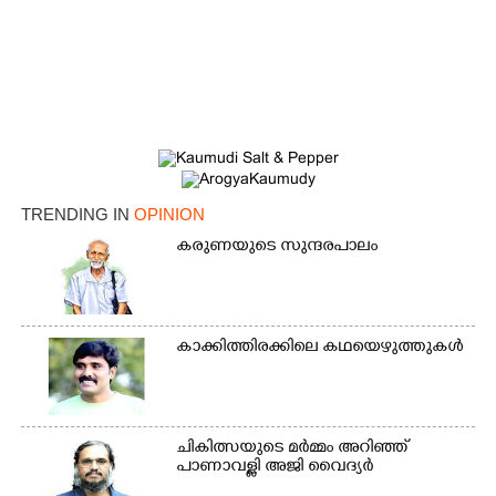
TRENDING IN
OPINION
കരുണയുടെ സുന്ദരപാലം
കാക്കിത്തിരക്കിലെ കഥയെഴുത്തുകൾ
ചികിത്സയുടെ മർമ്മം അറിഞ്ഞ്
പാണാവള്ളി അജി വൈദ്യർ