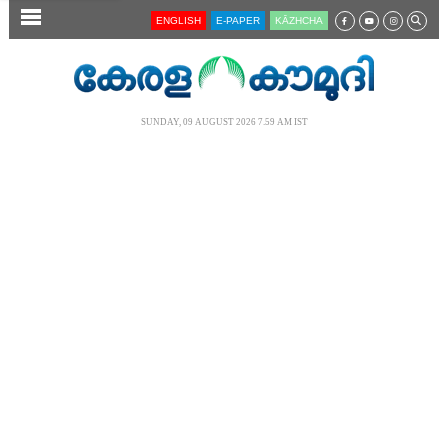
SECTIONS
ENGLISH
E-PAPER
KĀZHCHA
HOME
LATEST
SUNDAY, 09 AUGUST 2026 7.59 AM IST
AUDIO
NOTIFIED NEWS
POLL
KERALA
LOCAL
NEWS 360
CASE DIARY