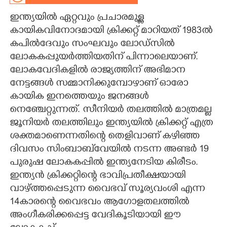
ഇന്ത്യയിൽ ഏറ്റവും പ്രചാരമുള്ള
CARTOONS
കായികവിനോദമായി ക്രിക്കറ്റ് മാറിയത് 1983ൽ
കപിൽദേവും സംഘവും ലോഡ്സിൽ
LITERATURE
ലോകകപ്പുയർത്തിയതിന് പിന്നാലെയാണ്.
ലോകവേദികളിൽ രാജ്യത്തിന് അഭിമാന
ZOOM
നേട്ടങ്ങൾ സമ്മാനിക്കുമ്പോഴാണ് ഓരോ
കായിക ഇനത്തെയും ജനങ്ങൾ
CONTACT US
നെഞ്ചേറ്റുന്നത്. സീനിയർ തലത്തിൽ മാത്രമല്ല
ജൂനിയർ തലത്തിലും ഇന്ത്യയിൽ ക്രിക്കറ്റ് എത്ര
ശക്തമാണെന്നതിന്റെ തെളിവാണ് കഴിഞ്ഞ
ദിവസം സിംബാബ്‌വേയിൽ നടന്ന അണ്ടർ 19
പുരുഷ ലോകകപ്പിൽ ഇന്ത്യനേടിയ കിരീ‌ടം.
ഇന്ത്യൻ ക്രിക്കറ്റിന്റെ ഭാവിപ്രതീക്ഷയായി
വാഴ്ത്തപ്പെടുന്ന വൈഭവ് സൂര്യവംശി എന്ന
14കാരന്റെ വൈഭവം ആഗോളതലത്തിൽ
അംഗീകരിക്കപ്പെട്ട വേദികൂടിയായി ഈ