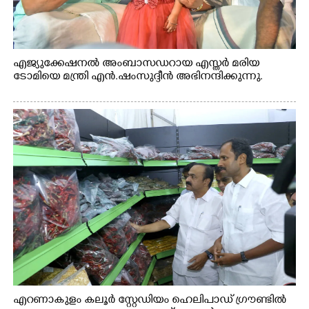
എജ്യുക്കേഷനൽ അംബാസഡറായ എസ്തർ മരിയ
ടോമിയെ മന്ത്രി എൻ.ഷംസുദ്ദീൻ അഭിനന്ദിക്കുന്നു.
എറണാകുളം കലൂർ സ്റ്റേഡിയം ഹെലിപാഡ് ഗ്രൗണ്ടിൽ