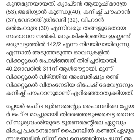
കുന്തമുനയായത്. ക്യാപ്ടൻ ആയുഷ് മാത്രേ
(53),അഭിഗ്യാൻ കുണ്ഡു(40), കനിഷ്ക് ചൗഹാൻ
(37),വേദാന്ത് ത്രിവേദി (32), വിഹാൻ
മൽഹോത്ര (30) എന്നിവരും തങ്ങളുടേതായ
സംഭാവന നൽകി. മറുപടിക്കിറങ്ങിയ ഇംഗ്ളണ്ട്
ഒരുഘട്ടത്തിൽ 142/2 എന്ന നിലയിലായിരുന്നു.
എന്നാൽ അടുത്തടുത്ത ഓവറുകളിൽ
വിക്കറ്റുകൾ പൊഴിഞ്ഞത് തിരിച്ചടിയായി.
40.2ഓവറിൽ 311ന് ആൾഔട്ടായി. മൂന്ന്
വിക്കറ്റുകൾ വീഴ്ത്തിയ അംബരീഷും രണ്ട്
വിക്കറ്റുകൾ വീതംനേടിയ ദീപേഷ് ദേവേന്ദ്രനും
കനിഷ്ക് ചൗഹാനുമാണ് എറിഞ്ഞൊതുക്കിയത്.
പ്ളേ​യ​ർ​ ​ഒ​ഫ് ​ദ​ ​ടൂ​ർ​ണ​മെ​ന്റും​ ​ഫൈ​ന​ലി​ലെ​ ​പ്ളേ​യ​
ർ​ ​ഒ​ഫ് ​ദ​ ​മാ​ച്ചു​മാ​യി​ ​തി​ര​ഞ്ഞെ​ടു​ക്ക​പ്പെ​ട്ട വൈ​ഭ​
വ് ​സൂ​ര്യ​വം​ശിയുടെ ടൂർണമെന്റിലെ ഏറ്റവും
മികച്ച പ്രകടനമാണ് ഫൈനലിൽ കണ്ടത്.ഏ​ഴു​മ​
ത്സ​ര​ങ്ങ​ളി​ൽ​ ​നി​ന്ന് ​ഒ​രു​ ​സെ​ഞ്ച്വ​റി​യും​ ​മൂ​ന്ന് ​അ​