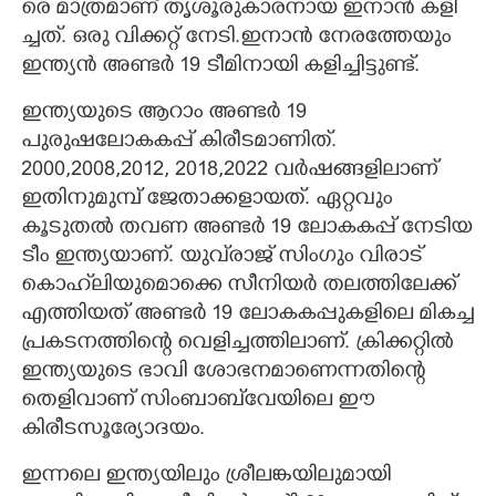
രെ​ ​മാ​ത്ര​മാ​ണ് ​തൃ​ശൂ​രു​കാ​ര​നാ​യ​ ​ഇ​നാ​ൻ​ ​ക​ളി​
ച്ച​ത്.​ ​ഒ​രു​ ​വി​ക്ക​റ്റ് ​നേ​‌​ടി.ഇ​നാ​ൻ നേരത്തേയും
ഇന്ത്യൻ അണ്ടർ 19 ടീമി​നായി കളിച്ചിട്ടുണ്ട്.
ഇന്ത്യയുടെ ആറാം അണ്ടർ 19
പുരുഷലോകകപ്പ് കിരീടമാണിത്.
2000,2008,2012, 2018,2022 വർഷങ്ങളിലാണ്
ഇതിനുമുമ്പ് ജേതാക്കളായത്. ഏറ്റവും
കൂടുതൽ തവണ അണ്ടർ 19 ലോകകപ്പ് നേടിയ
ടീം ഇന്ത്യയാണ്. യുവ‌്‌രാജ് സിംഗും വിരാട്
കൊഹ്‌ലിയുമൊക്കെ സീനിയർ തലത്തിലേക്ക്
എത്തിയത് അണ്ടർ 19 ലോകകപ്പുകളിലെ മികച്ച
പ്രകടനത്തിന്റെ വെളിച്ചത്തിലാണ്. ക്രിക്കറ്റിൽ
ഇന്ത്യയുടെ ഭാവി ശോഭനമാണെന്നതിന്റെ
തെളിവാണ് സിംബാബ്‌വേയിലെ ഈ
കിരീടസൂര്യോദയം.
ഇന്നലെ ഇന്ത്യയിലും ശ്രീലങ്കയിലുമായി