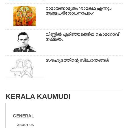
രാമായണാമൃതം ''രാമകഥ എന്നും
ആത്മപരിശോധനാപരം''
വി​ണ്ണി​ൽ​ ​എ​രി​ഞ്ഞ​ട​ങ്ങിയ കൊ​മ​റോ​വ് ​
ന​ക്ഷ​ത്രം
സൗഹൃദത്തിന്റെ സിദ്ധാന്തങ്ങൾ
KERALA KAUMUDI
GENERAL
ABOUT US