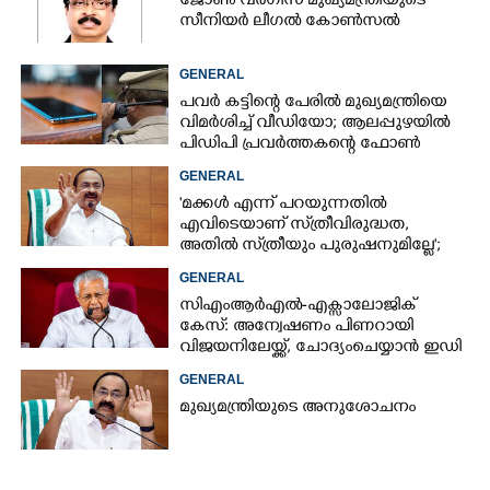
ജോൺ വർഗീസ് മുഖ്യമന്ത്രിയുടെ
സീനിയർ ലീഗൽ കോൺസൽ
GENERAL
പവർ കട്ടിന്റെ പേരിൽ മുഖ്യമന്ത്രിയെ
വിമർശിച്ച് വീഡിയോ; ആലപ്പുഴയിൽ
പിഡിപി പ്രവർത്തകന്റെ ഫോൺ
പൊലീസ് പിടിച്ചെടുത്തു
GENERAL
'മക്കൾ എന്ന് പറയുന്നതിൽ
എവിടെയാണ് സ്‌ത്രീവിരുദ്ധത,
അതിൽ സ്‌ത്രീയും പുരുഷനുമില്ലേ';
ആരോപണത്തിൽ പ്രതികരിച്ച്
GENERAL
മുഖ്യമന്ത്രി
സിഎംആർഎൽ-എക്സാലോജിക്
കേസ്: അന്വേഷണം പിണറായി
വിജയനിലേയ്ക്ക്, ചോദ്യംചെയ്യാൻ ഇഡി
GENERAL
മുഖ്യമന്ത്രിയുടെ അനുശോചനം