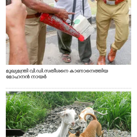
മുഖ്യമന്ത്രി വി.ഡി.സതീശനെ കാണാനെത്തിയ
മോഹനൻ നായർ