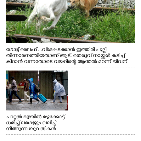
ഗോട്ട് ലൈഫ് ...വിശപ്പടക്കാൻ ഇത്തിരി പുല്ല്
തിന്നാനെത്തിയതാണ് ആട്. തെരുവ് നായ്ക്കൾ കടിച്ച്
കീറാൻ വന്നതോടെ വയറിന്റെ ആന്തൽ മറന്ന് ജീവന്
വേണ്ടിയായി ഓട്ടം. എറണാകുളം വാത്തുരുത്തിയിൽ
നിന്നുള്ള കാഴ്ച
ചാറ്റൽ മഴയിൽ മഴക്കോട്ട്
ധരിച്ച് ലഗേജും വലിച്ച്
നീങ്ങുന്ന യുവതികൾ.
എറണാകുളം മേനകയിൽ