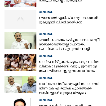
നികുതി കൂട്ടില്ല : മുഖ്യമന്ത്രി
GENERAL
ദയാബായ് എനിക്ക് മാതൃസ്ഥാനത്ത്:
മുഖ്യമന്ത്രി വി.ഡി.സതീശൻ
GENERAL
'ഞാൻ ഭക്ഷണം കഴിച്ചതാണോ തെറ്റ്?
സൽക്കാരത്തിനല്ല പോയത്,
ഹെലികോപ്ടർ എടുത്ത് പാർട്ടി
സമ്മേളനത്തിന് പോയില്ല'
GENERAL
ചെറിയ വീഴ്‌ച്ചകൾക്കുപോലും വലിയ
വിലകൊടുക്കേണ്ടി വരും, ജനങ്ങളെ
സഹായിക്കാനുള്ള ഉത്തരവാദിത്തം
മുഖ്യമന്ത്രി നിറവേറ്റണമെന്ന് സിപിഎം
GENERAL
ഖാദി ബോർഡ് സെക്രട്ടറി സ്ഥാനത്ത്
നിന്ന് കെ എ രതീഷ് പുറത്തേക്ക്,​
രാജിവയ്ക്കാൻ മുഖ്യമന്ത്രിയുടെ
നിർദ്ദേശം
GENERAL