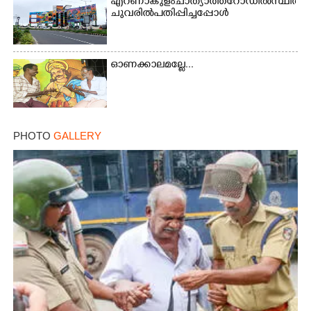
എറണാകുളം ചാത്യാത്ത് റോഡിൽ സ്ഥിതി ചെയ്
ചുവരിൽ പതിപ്പിച്ചപ്പോൾ
×
Share this link
ഓണക്കാലമല്ലേ...
Copy Link
PHOTO
GALLERY