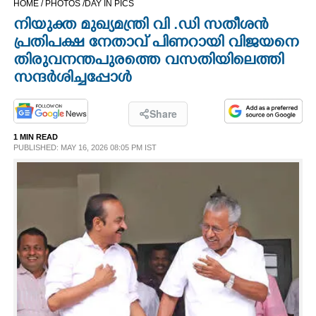
HOME /
PHOTOS /
DAY IN PICS
CINEMA
നിയുക്ത മുഖ്യമന്ത്രി വി .ഡി സതീശൻ
പ്രതിപക്ഷ നേതാവ് പിണറായി വിജയനെ
OPINION
തിരുവനന്തപുരത്തെ വസതിയിലെത്തി
സന്ദർശിച്ചപ്പോൾ
PHOTOS
Share
LIFESTYLE
1 MIN READ
PUBLISHED: MAY 16, 2026 08:05 PM IST
SPIRITUAL
INFO+
ART
ASTRO