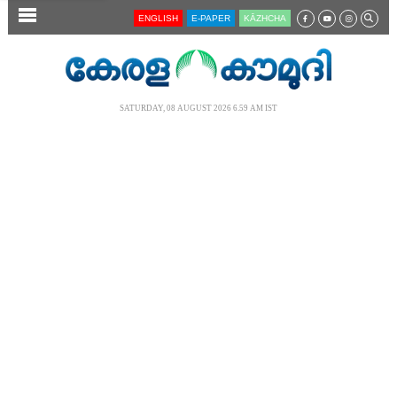
SECTIONS
ENGLISH
E-PAPER
KĀZHCHA
HOME
LATEST
SATURDAY, 08 AUGUST 2026 6.59 AM IST
AUDIO
NOTIFIED NEWS
POLL
KERALA
LOCAL
NEWS 360
CASE DIARY